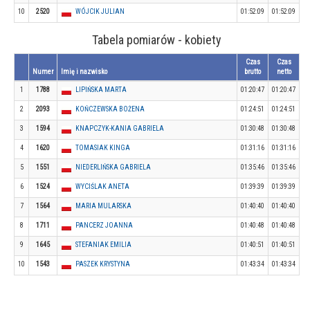
10
2520
WÓJCIK JULIAN
01:52:09
01:52:09
Tabela pomiarów - kobiety
Czas
Czas
Numer
Imię i nazwisko
brutto
netto
1
1788
LIPIŃSKA MARTA
01:20:47
01:20:47
2
2093
KOŃCZEWSKA BOŻENA
01:24:51
01:24:51
3
1594
KNAPCZYK-KANIA GABRIELA
01:30:48
01:30:48
4
1620
TOMASIAK KINGA
01:31:16
01:31:16
5
1551
NIEDERLIŃSKA GABRIELA
01:35:46
01:35:46
6
1524
WYCIŚLAK ANETA
01:39:39
01:39:39
7
1564
MARIA MULARSKA
01:40:40
01:40:40
8
1711
PANCERZ JOANNA
01:40:48
01:40:48
9
1645
STEFANIAK EMILIA
01:40:51
01:40:51
10
1543
PASZEK KRYSTYNA
01:43:34
01:43:34