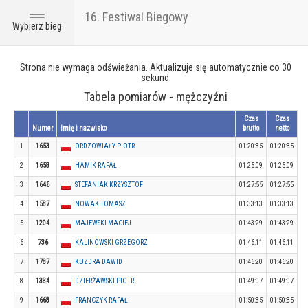
16. Festiwal Biegowy
Toggle
Wybierz bieg
navigation
Strona nie wymaga odświeżania. Aktualizuje się automatycznie co 30
sekund.
Tabela pomiarów - mężczyźni
Czas
Czas
Numer
Imię i nazwisko
brutto
netto
1
1653
ORDZOWIAŁY PIOTR
01:20:35
01:20:35
2
1658
HAMIK RAFAŁ
01:25:09
01:25:09
3
1646
STEFANIAK KRZYSZTOF
01:27:55
01:27:55
4
1587
NOWAK TOMASZ
01:33:13
01:33:13
5
1204
MAJEWSKI MACIEJ
01:43:29
01:43:29
6
736
KALINOWSKI GRZEGORZ
01:46:11
01:46:11
7
1787
KUZDRA DAWID
01:46:20
01:46:20
8
1334
DZIERŻAWSKI PIOTR
01:49:07
01:49:07
9
1668
FRANCZYK RAFAŁ
01:50:35
01:50:35