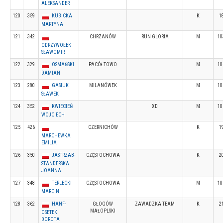
ALEKSANDER
120
359
KUBICKA
K
1
MARTYNA
121
342
CHRZANÓW
RUN GLORIA
M
10
ODRZYWOŁEK
SŁAWOMIR
122
329
OSMAŃSKI
PACÓŁTOWO
M
10
DAMIAN
123
280
GASIUK
MILANÓWEK
M
10
SŁAWEK
124
352
KWIECIEŃ
XD
M
10
WOJCIECH
125
426
CZERNICHÓW
K
1
MARCHEWKA
EMILIA
126
350
JASTRZAB-
CZĘSTOCHOWA
K
2
STANDERSKA
JOANNA
127
348
TERLECKI
CZĘSTOCHOWA
M
10
MARCIN
128
362
HANF-
GŁOGÓW
ZAWADZKA TEAM
K
2
MAŁOPLSKI
OSETEK
DOROTA