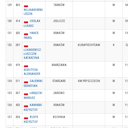
129
405
TARNÓW
M
10
WOJNAROWSKI
LESZEK
130
414
CIEŚLAK
JEDLICZE
M
10
ŁUKASZ
131
420
HAŃCE
KRAKÓW
M
11
PAWEŁ
132
287
KRAKÓW
KUBAPIECHTEAM
K
2
ŁUKASIEWICZ-
ŁUSZCZEK
KATARZYNA
133
419
WARSZAWA
M
11
ROBOTYCKI
ALEKSANDER
134
311
GAJEWSKI
STARGARD
KM PSP SZCZECIN
M
11
SEBASTIAN
135
307
ŁABĘDZKI
ŻAROWO
M
11
MARIUSZ
136
433
KAMIŃSKI
KRAKÓW
M
11
KRZYSZTOF
137
306
BUDYŚ
BOCHNIA
M
11
KRZYSZTOF