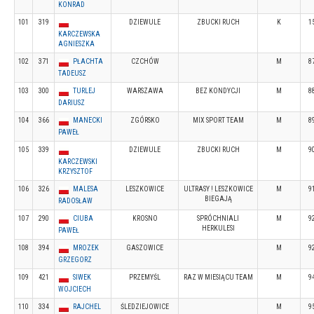
KONRAD
101
319
DZIEWULE
ZBUCKI RUCH
K
1
KARCZEWSKA
AGNIESZKA
102
371
PŁACHTA
CZCHÓW
M
8
TADEUSZ
103
300
TURLEJ
WARSZAWA
BEZ KONDYCJI
M
8
DARIUSZ
104
366
MANECKI
ZGÓRSKO
MIX SPORT TEAM
M
8
PAWEŁ
105
339
DZIEWULE
ZBUCKI RUCH
M
9
KARCZEWSKI
KRZYSZTOF
106
326
MALESA
LESZKOWICE
ULTRASY ! LESZKOWICE
M
9
BIEGAJĄ
RADOSŁAW
107
290
CIUBA
KROSNO
SPRÓCHNIALI
M
9
HERKULESI
PAWEŁ
108
394
MROZEK
GASZOWICE
M
9
GRZEGORZ
109
421
SIWEK
PRZEMYŚL
RAZ W MIESIĄCU TEAM
M
9
WOJCIECH
110
334
RAJCHEL
ŚLEDZIEJOWICE
M
9