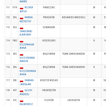
MAREK
111
1974
ROZNER
PIASECZNO
M
9
ARTUR
112
396
KAWKA
PRUSZKÓW
BIEGAM BO MNIE BOLI
M
9
KRZYSZTOF
113
324
DOMANIEW
M
9
GRABOWSKI
SŁAWOMIR
114
1985
KOSCIELISKO
K
1
SZCZEPANIAK
ANNA
115
285
WIĄZOWNA
TEAM ZABIEGANEDNI
M
9
KOCZOROWSKI
MARCIN
116
286
WIĄZOWNA
TEAM ZABIEGANEDNI
K
1
KOCZOROWSKA
ANNA
117
338
DAMIAN
KOSZYCE WIELKIE
M
10
JAROSŁAW
118
447
GŁUCH
HRUBIESZÓW
M
10
ANDRZEJ
119
310
TUCHÓW
LKS BURZYN
M
10
KAJMOWICZ