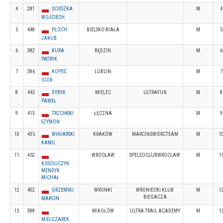
4
281
ŚCIESZKA
M
4
WOJCIECH
5
448
PLOCH
BIELSKO-BIAŁA
M
5
JAKUB
6
382
KURA
BĘDZIN
M
6
PATRYK
7
386
KOPEĆ
LUBLIN
M
7
IGOR
8
443
DYBEK
MIELEC
ULTRAFUN
M
8
PAWEŁ
9
413
TRZCIŃSKI
ŁĘCZNA
M
9
SZYMON
10
435
WINIARSKI
KRAKÓW
MARCINŚWIERCTEAM
M
1
KAMIL
11
452
WROCŁAW
SPELEOCLUBWROCLAW
M
1
KOSCIUCZYK-
MENDYK
MICHAŁ
12
402
GRZEMSKI
WRONKI
WRONIECKI KLUB
M
1
BIEGACZA
MARCIN
13
388
MIKOŁÓW
ULTRA TRAIL ACADEMY
M
1
MIELCZAREK