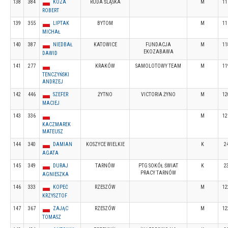
138
384
KOZA
RUDA ŚLĄSKA
M
11
ROBERT
139
355
LIPTAK
BYTOM
M
11
MICHAŁ
140
387
NIEDBAŁ
KATOWICE
FUNDACJA
M
11
EKOZABAWA
DAWID
141
277
KRAKÓW
SAMOLOTOWY TEAM
M
11
TENCZYŃSKI
ANDRZEJ
142
446
SZEFER
ŻYTNO
VICTORIA ŻYNO
M
12
MACIEJ
143
336
M
12
KACZMAREK
MATEUSZ
144
340
DAMIAN
KOSZYCE WIELKIE
K
2
AGATA
145
349
DURAJ
TARNÓW
PTG SOKÓŁ ŚWIAT
K
2
PRACY TARNÓW
AGNIESZKA
146
333
KOPEĆ
RZESZÓW
M
12
KRZYSZTOF
147
367
ZAJĄC
RZESZÓW
M
12
TOMASZ