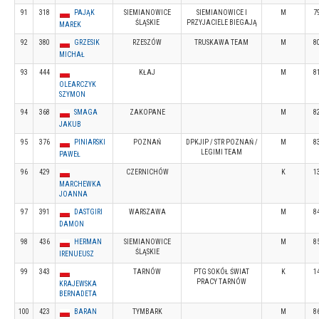
91
318
PAJĄK
SIEMIANOWICE
SIEMIANOWICE I
M
7
ŚLĄSKIE
PRZYJACIELE BIEGAJĄ
MAREK
92
380
GRZESIK
RZESZÓW
TRUSKAWA TEAM
M
8
MICHAŁ
93
444
KŁAJ
M
8
OLEARCZYK
SZYMON
94
368
SMAGA
ZAKOPANE
M
8
JAKUB
95
376
PINIARSKI
POZNAŃ
DPKJIP / STR POZNAŃ /
M
8
LEGIMI TEAM
PAWEŁ
96
429
CZERNICHÓW
K
1
MARCHEWKA
JOANNA
97
391
DASTGIRI
WARSZAWA
M
8
DAMON
98
436
HERMAN
SIEMIANOWICE
M
8
ŚLĄSKIE
IRENUEUSZ
99
343
TARNÓW
PTG SOKÓŁ ŚWIAT
K
1
PRACY TARNÓW
KRAJEWSKA
BERNADETA
100
423
BARAN
TYMBARK
M
8