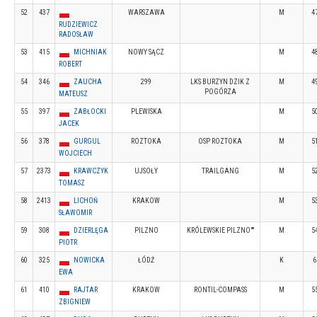
52
437
WARSZAWA
M
4
RUDZIEWICZ
RADOSŁAW
53
415
MICHNIAK
NOWY SĄCZ
M
4
ROBERT
54
346
ZAUCHA
299
LKS BURZYN DZIK Z
M
4
POGÓRZA
MATEUSZ
55
397
ZABŁOCKI
PLEWISKA
M
5
JACEK
56
378
GURGUL
ROZTOKA
OSP ROZTOKA
M
5
WOJCIECH
57
2373
KRAWCZYK
UJSOŁY
TRAILGANG
M
5
TOMASZ
58
2413
LICHOŃ
KRAKOW
M
5
SŁAWOMIR
59
308
DZIERLĘGA
PILZNO
KRÓLEWSKIE PILZNO""
M
5
PIOTR
60
325
NOWICKA
ŁÓDŹ
K
6
EWA
61
410
RAJTAR
KRAKOW
RONTIL-COMPASS
M
5
ZBIGNIEW