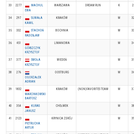
33
2277
MACHUL
WARSZAWA
DREAM RUN
K
2
EWA
34
297
SUWAŁA
KRAKÓW
M
3
KAMIL
35
332
STACHOŃ
BOCHNIA
M
3
RADOSŁAW
36
451
LIMANOWA
M
3
GÓRSZCZYK
KRZYSZTOF
37
377
SMOŁA
WIEDEŃ
M
3
KRZYSZTOF
38
276
OOSTBURG
M
3
OGORZAŁEK
ADRIAN
39
1832
KRAKÓW
(NON)FAVORITES TEAM
M
3
MARCINKOWSKI
BARTOSZ
40
354
KURAS
CHEŁMEK
M
3
JANUSZ
41
2123
KRYNICA ZDRÓJ
M
3
PIETRUCHA
ARTUR