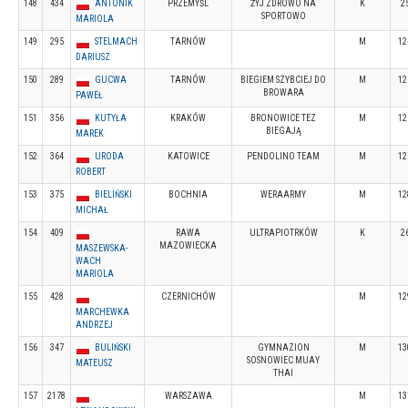
148
434
ANTONIK
PRZEMYŚL
ŻYJ ZDROWO NA
K
2
SPORTOWO
MARIOLA
149
295
STELMACH
TARNÓW
M
12
DARIUSZ
150
289
GUCWA
TARNÓW
BIEGIEM SZYBCIEJ DO
M
12
BROWARA
PAWEŁ
151
356
KUTYŁA
KRAKÓW
BRONOWICE TEZ
M
12
BIEGAJĄ
MAREK
152
364
URODA
KATOWICE
PENDOLINO TEAM
M
12
ROBERT
153
375
BIELIŃSKI
BOCHNIA
WERAARMY
M
12
MICHAŁ
154
409
RAWA
ULTRAPIOTRKÓW
K
2
MAZOWIECKA
MASZEWSKA-
WACH
MARIOLA
155
428
CZERNICHÓW
M
12
MARCHEWKA
ANDRZEJ
156
347
BULIŃSKI
GYMNAZION
M
13
SOSNOWIEC MUAY
MATEUSZ
THAI
157
2178
WARSZAWA
M
13