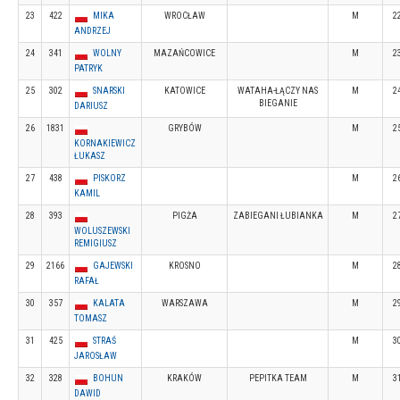
23
422
MIKA
WROCŁAW
M
2
ANDRZEJ
24
341
WOLNY
MAZAŃCOWICE
M
2
PATRYK
25
302
SNARSKI
KATOWICE
WATAHA-ŁĄCZY NAS
M
2
BIEGANIE
DARIUSZ
26
1831
GRYBÓW
M
2
KORNAKIEWICZ
ŁUKASZ
27
438
PISKORZ
M
2
KAMIL
28
393
PIGŻA
ZABIEGANI ŁUBIANKA
M
2
WOLUSZEWSKI
REMIGIUSZ
29
2166
GAJEWSKI
KROSNO
M
2
RAFAŁ
30
357
KALATA
WARSZAWA
M
2
TOMASZ
31
425
STRAŚ
M
3
JAROSŁAW
32
328
BOHUN
KRAKÓW
PEPITKA TEAM
M
3
DAWID