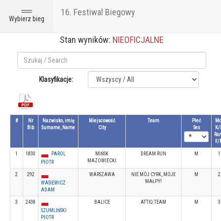
16. Festiwal Biegowy
Toggle
Wybierz bieg
navigation
Stan wyników:
NIEOFICJALNE
Klasyfikacje:
#
Nr
Nazwisko, imię
Miejscowość
Team
Płeć
Mc
Bib
Surname, Name
City
Sex
K/
Ra
F/
1
1830
PAROL
MIŃSK
DREAM RUN
M
1
MAZOWIECKI
PIOTR
2
292
WARSZAWA
NIE MÓJ CYRK, MOJE
M
2
MAŁPY!
WASIEWICZ
ADAM
3
2438
BALICE
ATTIQ TEAM
M
3
SZUMLIŃSKI
PIOTR