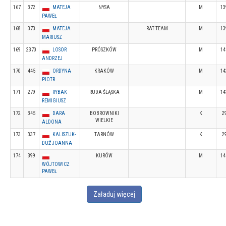
167
372
MATEJA
NYSA
M
13
PAWEŁ
168
373
MATEJA
RAT TEAM
M
13
MARIUSZ
169
2370
LOSOR
PRÓSZKÓW
M
14
ANDRZEJ
170
445
ORDYNA
KRAKÓW
M
14
PIOTR
171
279
RYBAK
RUDA ŚLĄSKA
M
14
REMIGIUSZ
172
345
DARA
BOBROWNIKI
K
2
WIELKIE
ALDONA
173
337
KALISZUK-
TARNÓW
K
2
DUŹ JOANNA
174
399
KURÓW
M
14
WÓJTOWICZ
PAWEŁ
Załaduj więcej