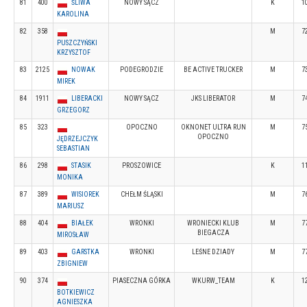
81
400
ŚLIWA
NOWY SĄCZ
K
1
KAROLINA
82
358
M
7
PUSZCZYŃSKI
KRZYSZTOF
83
2125
NOWAK
PODEGRODZIE
BE ACTIVE TRUCKER
M
7
MIREK
84
1911
LIBERACKI
NOWY SĄCZ
JKS LIBERATOR
M
7
GRZEGORZ
85
323
OPOCZNO
OKNONET ULTRA RUN
M
7
OPOCZNO
JĘDRZEJCZYK
SEBASTIAN
86
298
STASIK
PROSZOWICE
K
1
MONIKA
87
389
WISIOREK
CHEŁM ŚLĄSKI
M
7
MARIUSZ
88
404
BIAŁEK
WRONKI
WRONIECKI KLUB
M
7
BIEGACZA
MIROSŁAW
89
403
GARSTKA
WRONKI
LEŚNE DZIADY
M
7
ZBIGNIEW
90
374
PIASECZNA GÓRKA
WKURW_TEAM
K
1
BOTKIEWICZ
AGNIESZKA