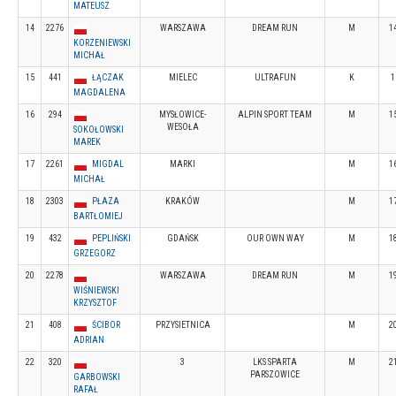
MATEUSZ
14
2276
WARSZAWA
DREAM RUN
M
1
KORZENIEWSKI
MICHAŁ
15
441
ŁĄCZAK
MIELEC
ULTRAFUN
K
1
MAGDALENA
16
294
MYSŁOWICE-
ALPIN SPORT TEAM
M
1
WESOŁA
SOKOŁOWSKI
MAREK
17
2261
MIGDAL
MARKI
M
1
MICHAŁ
18
2303
PŁAZA
KRAKÓW
M
1
BARTŁOMIEJ
19
432
PEPLIŃSKI
GDAŃSK
OUR OWN WAY
M
1
GRZEGORZ
20
2278
WARSZAWA
DREAM RUN
M
1
WIŚNIEWSKI
KRZYSZTOF
21
408
ŚCIBOR
PRZYSIETNICA
M
2
ADRIAN
22
320
3
LKS SPARTA
M
2
PARSZOWICE
GARBOWSKI
RAFAŁ