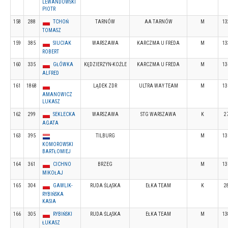
LEWANDOWSKI
PIOTR
158
288
TCHOŃ
TARNÓW
AA TARNÓW
M
13
TOMASZ
159
385
SIUCIAK
WARSZAWA
KARCZMA U FREDA
M
13
ROBERT
160
335
GŁÓWKA
KĘDZIERZYN-KOŹLE
KARCZMA U FREDA
M
13
ALFRED
161
1868
LĄDEK ZDR
ULTRA WAY TEAM
M
13
AMANOWICZ
LUKASZ
162
299
SEKLECKA
WARSZAWA
STG WARSZAWA
K
2
AGATA
163
395
TILBURG
M
13
KOMOROWSKI
BARTŁOMIEJ
164
361
CICHNO
BRZEG
M
13
MIKOŁAJ
165
304
GAWLIK-
RUDA ŚLĄSKA
EŁKA TEAM
K
2
RYBIŃSKA
KASIA
166
305
RYBIŃSKI
RUDA ŚLĄSKA
EŁKA TEAM
M
13
ŁUKASZ