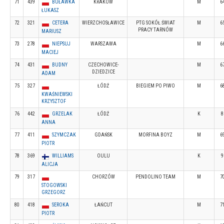
71
439
BUŁAWKA
KRAKÓW
M
6
ŁUKASZ
72
321
CETERA
WIERZCHOSŁAWICE
PTG SOKÓŁ ŚWIAT
M
6
PRACY TARNÓW
MARIUSZ
73
278
NIEPSUJ
WARSZAWA
M
6
MACIEJ
74
431
BUDNY
CZECHOWICE-
M
6
DZIEDZICE
ADAM
75
327
ŁÓDŹ
BIEGIEM PO PIWO
M
6
KWAŚNIEWSKI
KRZYSZTOF
76
442
GRZELAK
ŁÓDŹ
K
8
ANNA
77
411
SZYMCZAK
GDAŃSK
MORFINA BOYZ
M
6
PIOTR
78
369
WILLIAMS
OULU
K
9
ALICJA
79
317
CHORZÓW
PENDOLINO TEAM
M
7
STOGOWSKI
GRZEGORZ
80
418
SEROKA
ŁAŃCUT
M
7
PIOTR