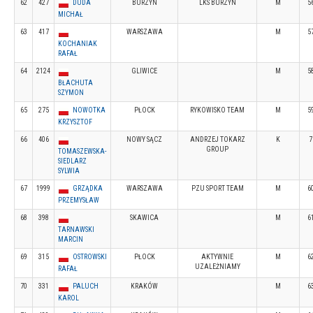
62
427
DUDA
BURZYN
LKS BURZYN
M
5
MICHAŁ
63
417
WARSZAWA
M
5
KOCHANIAK
RAFAŁ
64
2124
GLIWICE
M
5
BŁACHUTA
SZYMON
65
275
NOWOTKA
PŁOCK
RYKOWISKO TEAM
M
5
KRZYSZTOF
66
406
NOWY SĄCZ
ANDRZEJ TOKARZ
K
7
GROUP
TOMASZEWSKA-
SIEDLARZ
SYLWIA
67
1999
GRZĄDKA
WARSZAWA
PZU SPORT TEAM
M
6
PRZEMYSŁAW
68
398
SKAWICA
M
6
TARNAWSKI
MARCIN
69
315
OSTROWSKI
PŁOCK
AKTYWNIE
M
6
UZALEŻNIAMY
RAFAŁ
70
331
PALUCH
KRAKÓW
M
6
KAROL