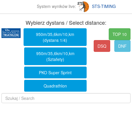
System wyników live:
STS-TIMING
Wybierz dystans / Select distance:
950m/35,6km/10,km
TOP 10
(dystans 1/4)
DSQ
DNF
950m/35,6km/10,km
(Sztafety)
PKO Super Sprint
Quadrathlon