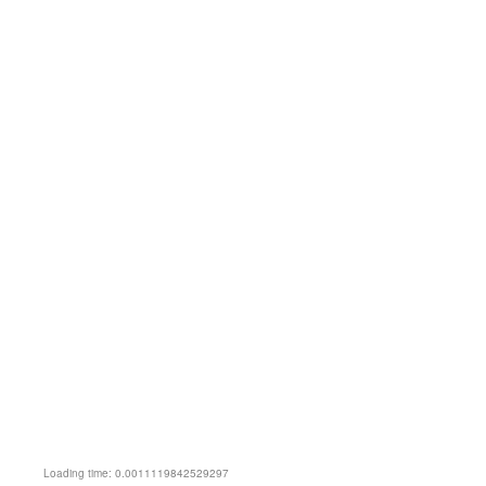
Loading time: 0.0011119842529297