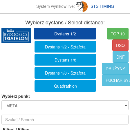
System wyników live:
STS-TIMING
Wybierz dystans / Select distance:
Dystans 1/2
TOP 10
DSQ
Dystans 1/2 - Sztafeta
DNF
Dystans 1/8
DRUŻYNY
Dystans 1/8 - Sztafeta
PUCHAR BY
Quadrathlon
Wybierz punkt
Filtruj / Filter: