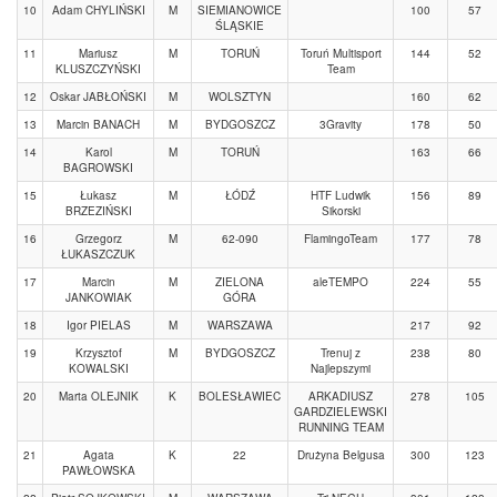
10
Adam CHYLIŃSKI
M
SIEMIANOWICE
100
57
ŚLĄSKIE
11
Mariusz
M
TORUŃ
Toruń Multisport
144
52
KLUSZCZYŃSKI
Team
12
Oskar JABŁOŃSKI
M
WOLSZTYN
160
62
13
Marcin BANACH
M
BYDGOSZCZ
3Gravity
178
50
14
Karol
M
TORUŃ
163
66
BAGROWSKI
15
Łukasz
M
ŁÓDŹ
HTF Ludwik
156
89
BRZEZIŃSKI
Sikorski
16
Grzegorz
M
62-090
FlamingoTeam
177
78
ŁUKASZCZUK
17
Marcin
M
ZIELONA
aleTEMPO
224
55
JANKOWIAK
GÓRA
18
Igor PIELAS
M
WARSZAWA
217
92
19
Krzysztof
M
BYDGOSZCZ
Trenuj z
238
80
KOWALSKI
Najlepszymi
20
Marta OLEJNIK
K
BOLESŁAWIEC
ARKADIUSZ
278
105
GARDZIELEWSKI
RUNNING TEAM
21
Agata
K
22
Drużyna Belgusa
300
123
PAWŁOWSKA