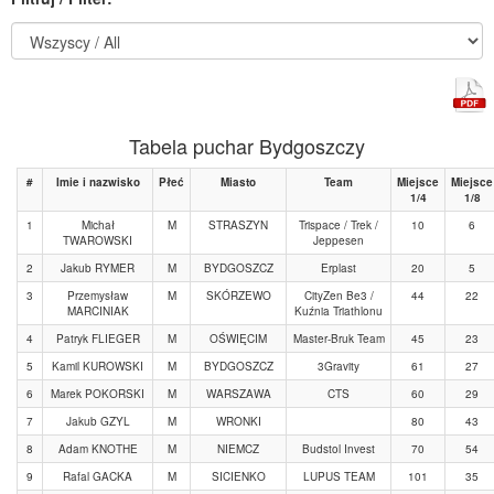
Tabela puchar Bydgoszczy
#
Imie i nazwisko
Płeć
Miasto
Team
Miejsce
Miejsce
1/4
1/8
1
Michał
M
STRASZYN
Trispace / Trek /
10
6
TWAROWSKI
Jeppesen
2
Jakub RYMER
M
BYDGOSZCZ
Erplast
20
5
3
Przemysław
M
SKÓRZEWO
CityZen Be3 /
44
22
MARCINIAK
Kuźnia Triathlonu
4
Patryk FLIEGER
M
OŚWIĘCIM
Master-Bruk Team
45
23
5
Kamil KUROWSKI
M
BYDGOSZCZ
3Gravity
61
27
6
Marek POKORSKI
M
WARSZAWA
CTS
60
29
7
Jakub GZYL
M
WRONKI
80
43
8
Adam KNOTHE
M
NIEMCZ
Budstol Invest
70
54
9
Rafal GACKA
M
SICIENKO
LUPUS TEAM
101
35