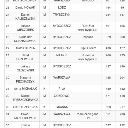
22
Piotr SOJKOWSKI
M
WARSZAWA
Tri NEGU
301
128
23
Dawid NOWAK
M
ŁÓDŹ
444
49
24
Daniel
M
TRYSZCZYN
384
147
KALISZEWSKI
25
Łukasz
M
BYDGOSZCZ
Run4Fun
401
156
WIECZOREK
www.bytpak.pl
26
Klaudiusz
M
BYDGOSZCZ
Trispace
379
200
KOBZIAKOWSKI
27
Marek REPKA
M
BYDGOSZCZ
Lupus Team
438
177
28
Rafał
M
NIEMCZ
Run4Fun
466
155
DRZEWIECKI
www.bytpak.pl
29
Łukasz
M
BYDGOSZCZ
437
199
OLSZEWSKI
30
Sławomir
M
WARSZAWA
458
204
PIECHACZYK
31
Anna MICHALAK
K
PIŁA
489
182
32
Maciej
M
GOZDOWO
571
118
TRĘBACZKIEWICZ
33
Ola STRZELECKA
K
GDAŃSK
523
217
34
Paweł
M
WARSZAWA
team Zabiegane
551
208
MAZURKIEWICZ
Dni
35
Tomasz
M
BYDGOSZCZ
537
232