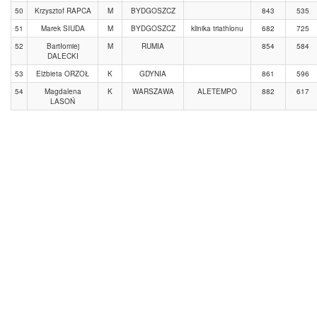
50
Krzysztof RAPCA
M
BYDGOSZCZ
843
535
51
Marek SIUDA
M
BYDGOSZCZ
klinika triathlonu
682
725
52
Bartłomiej
M
RUMIA
854
584
DALECKI
53
Elżbieta ORZOŁ
K
GDYNIA
861
596
54
Magdalena
K
WARSZAWA
ALETEMPO
882
617
LASOŃ