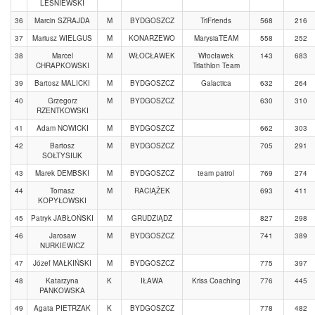
LEŚNIEWSKI
36
Marcin SZRAJDA
M
BYDGOSZCZ
TriFriends
568
216
37
Mariusz WIELGUS
M
KONARZEWO
MarysiaTEAM
558
252
38
Marcel
M
WŁOCŁAWEK
Włocławek
143
683
CHRAPKOWSKI
Triathlon Team
39
Bartosz MALICKI
M
BYDGOSZCZ
Galactica
632
264
40
Grzegorz
M
BYDGOSZCZ
630
310
RZENTKOWSKI
41
Adam NOWICKI
M
BYDGOSZCZ
662
303
42
Bartosz
M
BYDGOSZCZ
705
291
SOŁTYSIUK
43
Marek DEMBSKI
M
BYDGOSZCZ
team patrol
769
274
44
Tomasz
M
RACIĄŻEK
693
411
KOPYŁOWSKI
45
Patryk JABŁOŃSKI
M
GRUDZIĄDZ
827
298
46
Jarosaw
M
BYDGOSZCZ
741
389
NURKIEWICZ
47
Józef MAŁKIŃSKI
M
BYDGOSZCZ
775
397
48
Katarzyna
K
IŁAWA
Kriss Coaching
776
445
PANKOWSKA
49
Agata PIETRZAK
K
BYDGOSZCZ
778
482