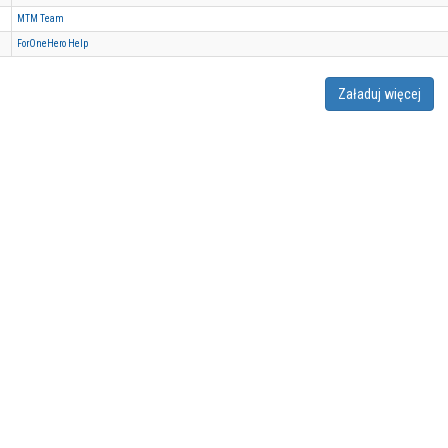
MTM Team
ForOneHero Help
Załaduj więcej