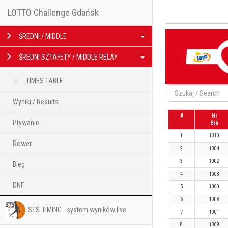
LOTTO Challenge Gdańsk
ŚREDNI / MIDDLE
ŚREDNI SZTAFETY / MIDDLE RELAY
TIMES TABLE
Wyniki / Results
#
Nr
Pływanie
Bib
1
1010
Rower
2
1004
3
1002
Bieg
4
1003
DNF
5
1000
6
1008
STS-TIMING - system wyników live
7
1001
8
1009