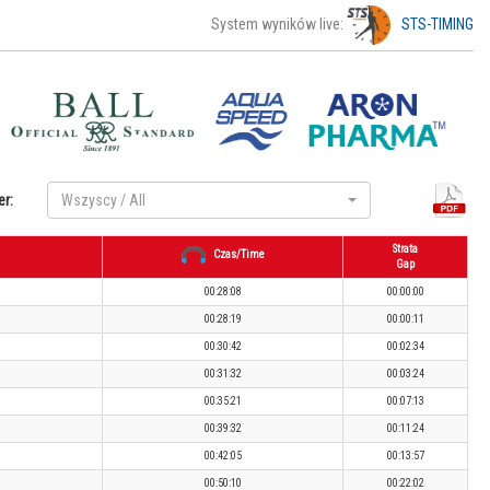
System wyników live:
STS-TIMING
er:
Wszyscy / All
Strata
Czas/Time
Gap
00:28:08
00:00:00
00:28:19
00:00:11
00:30:42
00:02:34
00:31:32
00:03:24
00:35:21
00:07:13
00:39:32
00:11:24
00:42:05
00:13:57
00:50:10
00:22:02