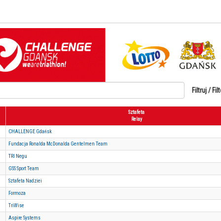
Filtruj / Filt
Sztafeta
Relay
CHALLENGE Gdańsk
Fundacja Ronalda McDonalda Gentelmen Team
TRI Negu
GSS Sport Team
Sztafeta Nadziei
Formoza
TriWise
Aspire Systems