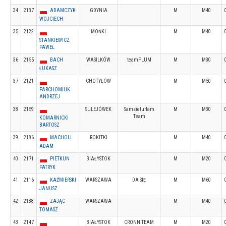
34
2137
ADAMCZYK
GDYNIA
M
M40
WOJCIECH
35
2122
MOŃKI
M
M40
STANKIEWICZ
PAWEŁ
36
2155
BACH
WASILKÓW
teamPLUM
M
M30
ŁUKASZ
37
2121
CHOTYŁÓW
M
M50
PARCHOMIUK
ANDRZEJ
38
2159
SULEJÓWEK
Samsieturlam
M
M30
Team
KOMARNICKI
BARTOSZ
39
2186
MACHOLL
ROKITKI
M
M40
ADAM
40
2171
PIETKUN
BIAŁYSTOK
M
M20
PATRYK
41
2116
KAŹMIERSKI
WARSZAWA
DA SIĘ
M
M60
JANUSZ
42
2188
ZAJĄC
WARSZAWA
M
M40
TOMASZ
43
2147
BIAŁYSTOK
CRONN TEAM
M
M20