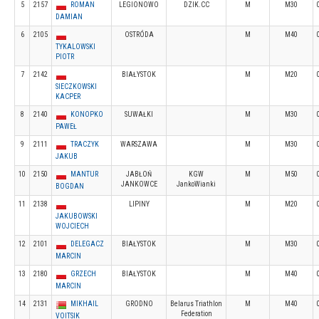
5
2157
ROMAN
LEGIONOWO
DZIK.CC
M
M30
DAMIAN
6
2105
OSTRÓDA
M
M40
TYKALOWSKI
PIOTR
7
2142
BIAŁYSTOK
M
M20
SIECZKOWSKI
KACPER
8
2140
KONOPKO
SUWAŁKI
M
M30
PAWEŁ
9
2111
TRACZYK
WARSZAWA
M
M30
JAKUB
10
2150
MANTUR
JABŁOŃ
KGW
M
M50
JANKOWCE
JankoWianki
BOGDAN
11
2138
LIPINY
M
M20
JAKUBOWSKI
WOJCIECH
12
2101
DELEGACZ
BIAŁYSTOK
M
M30
MARCIN
13
2180
GRZECH
BIAŁYSTOK
M
M40
MARCIN
14
2131
MIKHAIL
GRODNO
Belarus Triathlon
M
M40
Federation
VOITSIK