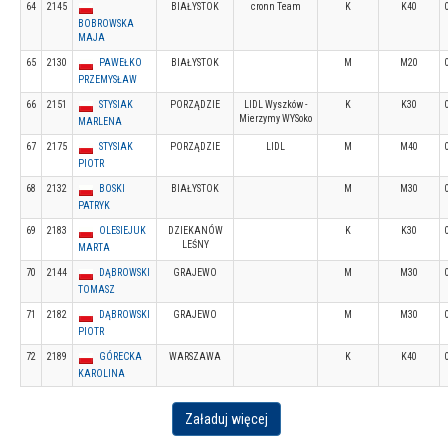
64
2145
BIAŁYSTOK
cronn Team
K
K40
BOBROWSKA
MAJA
65
2130
PAWEŁKO
BIAŁYSTOK
M
M20
PRZEMYSŁAW
66
2151
STYSIAK
PORZĄDZIE
LIDL Wyszków -
K
K30
Mierzymy WYSoko
MARLENA
67
2175
STYSIAK
PORZĄDZIE
LIDL
M
M40
PIOTR
68
2132
BOSKI
BIAŁYSTOK
M
M30
PATRYK
69
2183
OLESIEJUK
DZIEKANÓW
K
K30
LEŚNY
MARTA
70
2144
DĄBROWSKI
GRAJEWO
M
M30
TOMASZ
71
2182
DĄBROWSKI
GRAJEWO
M
M30
PIOTR
72
2189
GÓRECKA
WARSZAWA
K
K40
KAROLINA
Załaduj więcej