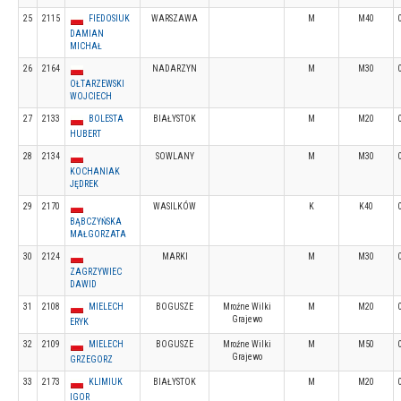
25
2115
FIEDOSIUK
WARSZAWA
M
M40
DAMIAN
MICHAŁ
26
2164
NADARZYN
M
M30
OŁTARZEWSKI
WOJCIECH
27
2133
BOLESTA
BIAŁYSTOK
M
M20
HUBERT
28
2134
SOWLANY
M
M30
KOCHANIAK
JĘDREK
29
2170
WASILKÓW
K
K40
BĄBCZYŃSKA
MAŁGORZATA
30
2124
MARKI
M
M30
ZAGRZYWIEC
DAWID
31
2108
MIELECH
BOGUSZE
Mroźne Wilki
M
M20
Grajewo
ERYK
32
2109
MIELECH
BOGUSZE
Mroźne Wilki
M
M50
Grajewo
GRZEGORZ
33
2173
KLIMIUK
BIAŁYSTOK
M
M20
IGOR