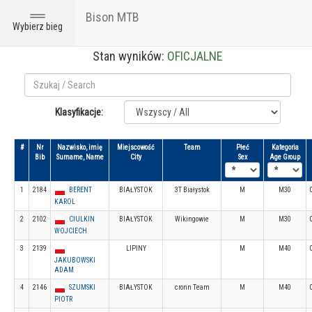
Bison MTB
Toggle
Wybierz bieg
navigation
Stan wyników:
OFICJALNE
Klasyfikacje:
#
Nr
Nazwisko, imię
Miejscowość
Team
Płeć
Kategoria
Bib
Surname, Name
City
Sex
Age Group
1
2184
BERENT
BIAŁYSTOK
3T Białystok
M
M30
KAROL
2
2102
CIULKIN
BIAŁYSTOK
Wikingowie
M
M30
WOJCIECH
3
2139
LIPINY
M
M40
JAKUBOWSKI
ADAM
4
2146
SZUMSKI
BIAŁYSTOK
cronn Team
M
M40
PIOTR