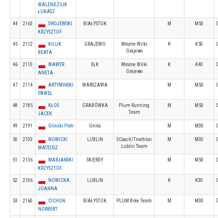
WALENDZIUK
ŁUKASZ
44
2163
DROJEWSKI
BIAŁYSTOK
M
M50
KRZYSZTOF
45
2112
KILUK
GRAJEWO
Mroźne Wilki
K
K50
Grajewo
BEATA
46
2110
WAWER
EŁK
Mroźne Wilki
K
K40
Grajewo
ANETA
47
2114
ARTYMIŃSKI
WARSZAWA
M
M50
PAWEŁ
48
2185
KŁOS
GRABÓWKA
Plum Running
M
M50
Team
JACEK
49
2191
Gliński Piotr
Gniła
M
M30
50
2103
NOWICKI
LUBLIN
3Coach/Triathlon
M
M30
Lublin Team
MATEUSZ
51
2136
MARJAŃSKI
SKIERDY
M
M50
KRZYSZTOF
52
2106
NOWICKA
LUBLIN
K
K30
JOANNA
53
2160
CICHOŃ
BIAŁYSTOK
PLUM Bike Team
M
M30
NORBERT