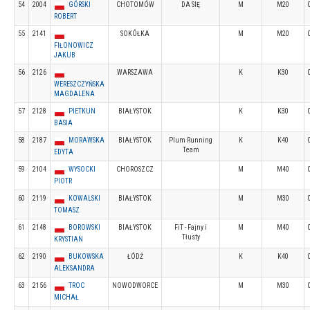
54
2004
GÓRSKI
CHOTOMÓW
DA SIĘ
M
M20
ROBERT
55
2141
SOKÓŁKA
M
M20
FIŁONOWICZ
JAKUB
56
2126
WARSZAWA
K
K30
WERESZCZYŃSKA
MAGDALENA
57
2128
PIETKUN
BIAŁYSTOK
K
K30
BASIA
58
2187
MORAWSKA
BIAŁYSTOK
Plum Running
K
K40
Team
EDYTA
59
2104
WYSOCKI
CHOROSZCZ
M
M40
PIOTR
60
2119
KOWALSKI
BIAŁYSTOK
M
M30
TOMASZ
61
2148
BOROWSKI
BIAŁYSTOK
FiT - Fajny i
M
M40
Tłusty
KRYSTIAN
62
2190
BUKOWSKA
ŁÓDŹ
K
K40
ALEKSANDRA
63
2156
TROC
NOWODWORCE
M
M30
MICHAŁ