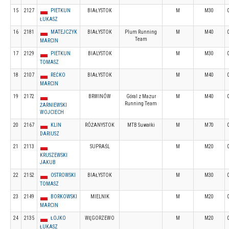
15
2127
PIETKUN
BIAŁYSTOK
M
M30
ŁUKASZ
16
2181
MATEJCZYK
BIAŁYSTOK
Plum Running
M
M40
Team
MARCIN
17
2129
PIETKUN
BIALYSTOK
M
M30
TOMASZ
18
2107
REĆKO
BIAŁYSTOK
M
M40
MARCIN
19
2172
BRWINÓW
Góral z Mazur
M
M40
Running Team
ŻARNIEWSKI
WOJCIECH
20
2167
KLIN
RÓŻANYSTOK
MTB Suwałki
M
M70
DARIUSZ
21
2113
SUPRAŚL
M
M20
KRUSZEWSKI
JAKUB
22
2152
OSTROWSKI
BIAŁYSTOK
M
M30
TOMASZ
23
2149
BORKOWSKI
MIELNIK
M
M20
MARCIN
24
2135
ŁOJKO
WĘGORZEWO
M
M20
ŁUKASZ