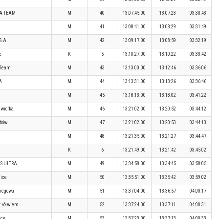
A TEAM
M
40
13:07:45.00
13:07:23
03:30:43
M
41
13:08:41.00
13:08:29
03:31:49
S.A.
M
42
13:09:17.00
13:08:59
03:32:19
e
K
5
13:10:27.00
13:10:22
03:33:42
s Team
M
43
13:13:00.00
13:12:46
03:36:06
A
M
44
13:13:31.00
13:13:26
03:36:46
M
45
13:18:13.00
13:18:02
03:41:22
ewiorka
M
46
13:21:02.00
13:20:52
03:44:12
ibów
M
47
13:21:02.00
13:20:53
03:44:13
M
48
13:21:35.00
13:21:27
03:44:47
K
6
13:21:49.00
13:21:42
03:45:02
S ULTRA
M
49
13:34:58.00
13:34:45
03:58:05
nice
M
50
13:35:51.00
13:35:42
03:59:02
Biegowa
M
51
13:37:04.00
13:36:57
04:00:17
z żółwiem
M
52
13:37:24.00
13:37:11
04:00:31
lce
M
53
13:37:23.00
13:37:13
04:00:33