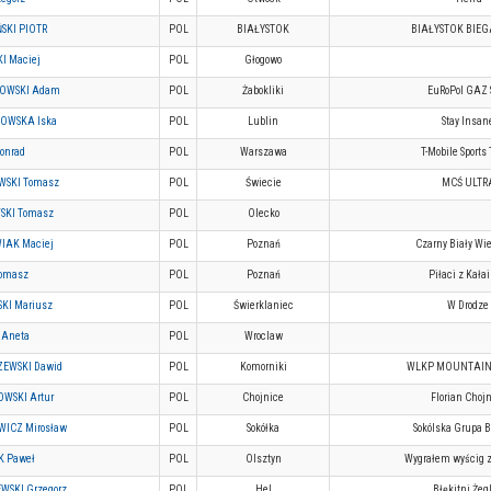
SKI PIOTR
POL
BIAŁYSTOK
BIAŁYSTOK BIEG
I Maciej
POL
Głogowo
OWSKI Adam
POL
Żabokliki
EuRoPol GAZ 
OWSKA Iska
POL
Lublin
Stay Insan
onrad
POL
Warszawa
T-Mobile Sport
SKI Tomasz
POL
Świecie
MCŚ ULTR
SKI Tomasz
POL
Olecko
IAK Maciej
POL
Poznań
Czarny Biały Wi
Tomasz
POL
Poznań
Piłaci z Kała
KI Mariusz
POL
Świerklaniec
W Drodze
Aneta
POL
Wroclaw
EWSKI Dawid
POL
Komorniki
WLKP MOUNTAIN
WSKI Artur
POL
Chojnice
Florian Choj
ICZ Mirosław
POL
Sokółka
Sokólska Grupa 
 Paweł
POL
Olsztyn
Wygrałem wyścig 
WSKI Grzegorz
POL
Hel
Błękitni Żeg