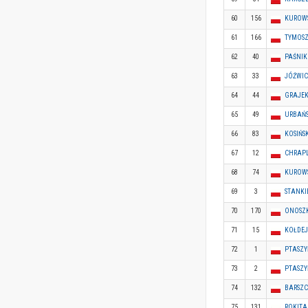
60
156
KUROWS
61
166
TYMOSZ
62
40
PAŚNIK
63
33
JÓŹWICK
64
44
GRAJEK 
65
49
URBAŃSK
66
83
KOSIŃSK
67
12
CHRAPL
68
74
KUROWS
69
3
STANKIE
70
170
ONOSZK
71
15
KOŁDEJ 
72
1
PTASZY
73
2
PTASZY
74
132
BARSZC
75
131
ROKITA