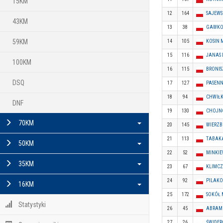
15KM
12
164
SAJEWS
43KM
13
38
GAWKOW
59KM
14
105
KOSIN 
15
116
JANAS 
100KM
16
115
BRONIS
DSQ
17
127
PASENN
18
94
CHWIŁK
DNF
19
130
CHOJNO
70KM
20
145
WIERZBI
21
113
TABAKA
50KM
22
52
MINKIE
35KM
23
67
KLIMCZ
24
92
PILAKO
16KM
25
172
SOKÓŁ 
Statystyki
26
45
ABRAMO
27
26
ŚWIDERG