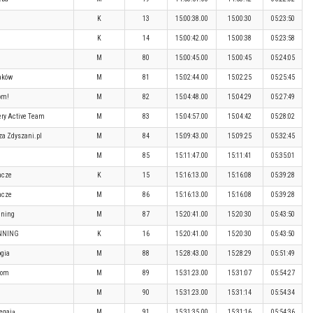
K
13
15:00:38.00
15:00:30
05:23:50
K
14
15:00:42.00
15:00:38
05:23:58
M
80
15:00:45.00
15:00:45
05:24:05
aków
M
81
15:02:44.00
15:02:25
05:25:45
om!
M
82
15:04:48.00
15:04:29
05:27:49
ry Active Team
M
83
15:04:57.00
15:04:42
05:28:02
za Zdyszani.pl
M
84
15:09:43.00
15:09:25
05:32:45
M
85
15:11:47.00
15:11:41
05:35:01
acze
K
15
15:16:13.00
15:16:08
05:39:28
acze
M
86
15:16:13.00
15:16:08
05:39:28
nning
M
87
15:20:41.00
15:20:30
05:43:50
NNING
K
16
15:20:41.00
15:20:30
05:43:50
ogia
M
88
15:28:43.00
15:28:29
05:51:49
dom
M
89
15:31:23.00
15:31:07
05:54:27
M
90
15:31:23.00
15:31:14
05:54:34
iegają
M
91
15:31:35.00
15:31:16
05:54:36