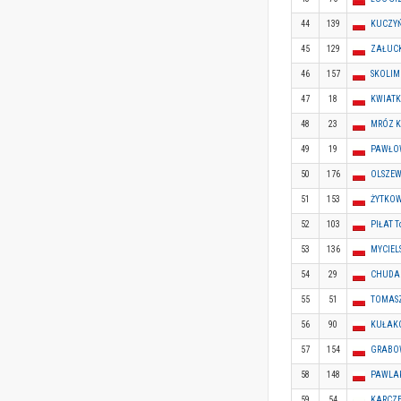
44
139
KUCZYŃ
45
129
ZAŁUCK
46
157
SKOLIM
47
18
KWIATK
48
23
MRÓZ K
49
19
PAWŁOW
50
176
OLSZEW
51
153
ŻYTKOW
52
103
PIŁAT 
53
136
MYCIELS
54
29
CHUDA 
55
51
TOMASZ
56
90
KUŁAKO
57
154
GRABOW
58
148
PAWLAK
59
54
KARCZE