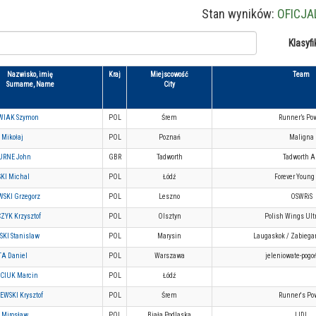
Stan wyników:
OFICJA
Klasyfi
Nazwisko, imię
Kraj
Miejscowość
Team
Surname, Name
City
IAK Szymon
POL
Śrem
Runner’s Po
Mikołaj
POL
Poznań
Maligna
RNE John
GBR
Tadworth
Tadworth 
KI Michal
POL
Łódź
Forever Young
SKI Grzegorz
POL
Leszno
OSWRiS
YK Krzysztof
POL
Olsztyn
Polish Wings Ult
KI Stanislaw
POL
Marysin
Laugaskok / Zabiegan
A Daniel
POL
Warszawa
jeleniowate-pogo
CIUK Marcin
POL
Łódź
WSKI Krysztof
POL
Śrem
Runner's Po
 Mirosław
POL
Biała Podlaska
LIDL