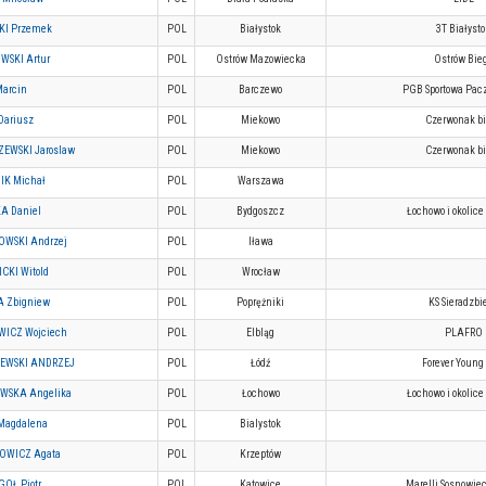
KI Przemek
POL
Białystok
3T Białysto
SKI Artur
POL
Ostrów Mazowiecka
Ostrów Bie
Marcin
POL
Barczewo
PGB Sportowa Pac
Dariusz
POL
Miekowo
Czerwonak b
ZEWSKI Jaroslaw
POL
Miekowo
Czerwonak b
IK Michał
POL
Warszawa
A Daniel
POL
Bydgoszcz
Łochowo i okolice
WSKI Andrzej
POL
Iława
CKI Witold
POL
Wrocław
 Zbigniew
POL
Poprężniki
KS Sieradzbi
WICZ Wojciech
POL
Elbląg
PLAFRO
EWSKI ANDRZEJ
POL
Łódź
Forever Young
WSKA Angelika
POL
Łochowo
Łochowo i okolice
Magdalena
POL
Bialystok
WICZ Agata
POL
Krzeptów
OŁ Piotr
POL
Katowice
Marelli Sosnowie