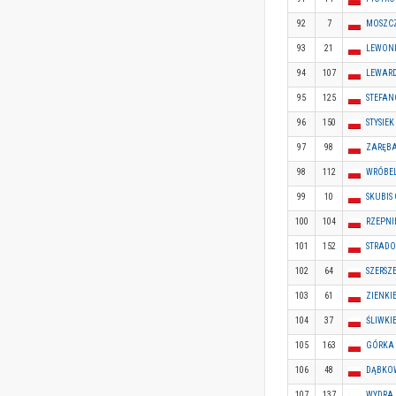
92
7
MOSZCZ
93
21
LEWONI
94
107
LEWARD
95
125
STEFAN
96
150
STYSIEK 
97
98
ZARĘBA
98
112
WRÓBEL
99
10
SKUBIS 
100
104
RZEPNI
101
152
STRADO
102
64
SZERSZ
103
61
ZIENKI
104
37
ŚLIWKIE
105
163
GÓRKA 
106
48
DĄBKOW
107
137
WYDRA 