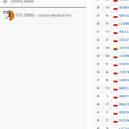
Generuj wyniki
28
119
SKOMO
STS-TIMING - system wyników live
29
95
MATUSZ
30
97
ŁOJEWS
31
117
WALCZA
32
57
LESZCZY
33
159
CVETKO
34
100
CZURYŃ
35
91
DOMINC
36
66
ZGIET R
37
50
DĄBKOW
38
114
MARCZA
39
5
RAMOTO
40
171
BRAJCZE
41
31
WIERCIŃ
42
27
BOGUSŁ
43
76
ŁUC Grz