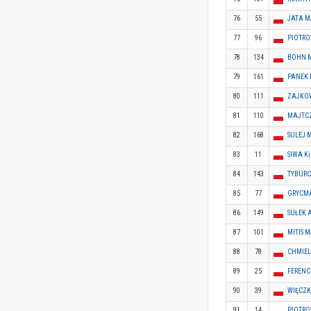
76
55
JATA M
77
96
PIOTROW
78
134
BOHN M
79
161
PANEK 
80
111
ZAJKOW
81
110
MAJTCZ
82
168
SULEJ M
83
11
SIWA K
84
143
TYBURC
85
77
GRYCMA
86
149
SUŁEK 
87
101
MITIS M
88
78
CHMIEL
89
25
FERENC
90
39
WIĘCZK
91
14
PIOTRO