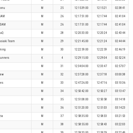
lonu
M
25
12:15:39.00
12:15:21
02:38:41
TEAM
M
26
12:17:51.00
12:17:44
02:41:04
TEAM
M
26
12:17:51.00
12:17:44
02:41:04
duQ
M
28
12:20:33.00
12:20:24
02:43:44
lasiaki Team
M
29
12:21:45.00
12:21:24
02:44:44
nning
M
30
12:22:59.00
12:22:59
02:46:19
 Runners
K
4
12:29:15.00
12:29:04
02:52:24
M
31
12:34:04.00
12:33:47
02:57:07
jew
M
32
12:37:28.00
12:37:18
03:00:38
les
M
33
12:47:26.00
12:47:16
03:10:36
M
34
12:50:42.00
12:50:27
03:13:47
M
35
12:51:08.00
12:50:58
03:14:18
M
36
12:51:20.00
12:51:03
03:14:23
zia
M
37
12:58:35.00
12:58:33
03:21:53
M
38
12:58:55.00
12:58:43
03:22:03
M
39
12:59:33.00
12:59:29
03:22:49