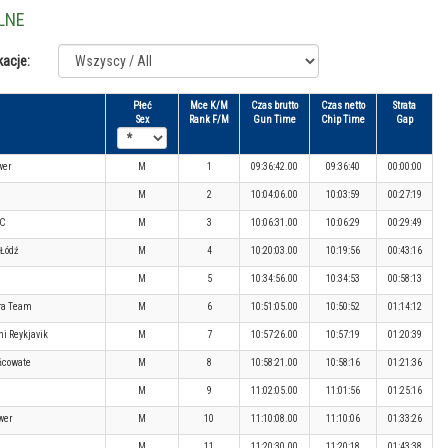
LNE
kacje:
Płeć
Mce K/M
Czas brutto
Czas netto
Strata
Sex
Rank F/M
Gun Time
Chip Time
Gap
wer
M
1
09:36:42.00
09:36:40
00:00:00
M
2
10:04:06.00
10:03:59
00:27:19
AC
M
3
10:06:31.00
10:06:29
00:29:49
 Łódź
M
4
10:20:03.00
10:19:56
00:43:16
M
5
10:34:56.00
10:34:53
00:58:13
ra Team
M
6
10:51:05.00
10:50:52
01:14:12
i Reykjavik
M
7
10:57:26.00
10:57:19
01:20:39
ńcowate
M
8
10:58:21.00
10:58:16
01:21:36
M
9
11:02:05.00
11:01:56
01:25:16
wer
M
10
11:10:08.00
11:10:06
01:33:26
M
11
11:20:30.00
11:20:18
01:43:38