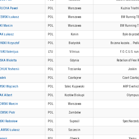
RUCHA Paweł
POL
Warszawa
Kuźnia Triath
EWSKI Łukasz
POL
Warszawa
BW Runnig 
KI Marcin
POL
Warszawa
BW Running 
K Łukasz
POL
Konin
Byle do przo
ŃSKI Krzysztof
POL
Białystok
Bo żona kazała... Pod
VAS Valerijus
LTU
Vilnius
F.O.C.U.S. ru
SKA Wioletta
POL
Gdynia
Rebelion of Free
HUK Yevhenii
POL
Trzcianka
Joskin
adek
POL
Czartajew
Czart Czarta
SKI Wojciech
POL
Solec Kujawski
ARP E-vehic
K Albert
POL
Kozłów Biskupi
Olympus
WSKI Marcin
POL
Warszawa
WSKI Piotr
POL
Zambrów
SKI Radosław
POL
Supraśl
SpecNarzed
AWSKI Łukasz
POL
Szczecin
egorz
POL
Otwock
Yienu