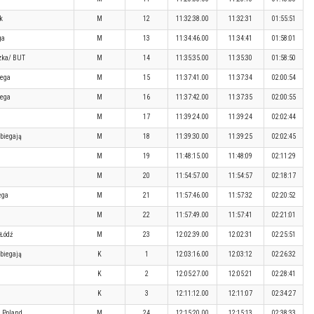
k
M
12
11:32:38.00
11:32:31
01:55:51
ga
M
13
11:34:46.00
11:34:41
01:58:01
zka/ BUT
M
14
11:35:35.00
11:35:30
01:58:50
iega
M
15
11:37:41.00
11:37:34
02:00:54
iega
M
16
11:37:42.00
11:37:35
02:00:55
M
17
11:39:24.00
11:39:24
02:02:44
 biegają
M
18
11:39:30.00
11:39:25
02:02:45
M
19
11:48:15.00
11:48:09
02:11:29
M
20
11:54:57.00
11:54:57
02:18:17
ega
M
21
11:57:46.00
11:57:32
02:20:52
M
22
11:57:49.00
11:57:41
02:21:01
 Łódź
M
23
12:02:39.00
12:02:31
02:25:51
 biegają
K
1
12:03:16.00
12:03:12
02:26:32
K
2
12:05:27.00
12:05:21
02:28:41
K
3
12:11:12.00
12:11:07
02:34:27
c Poland
M
24
12:15:20.00
12:15:13
02:38:33