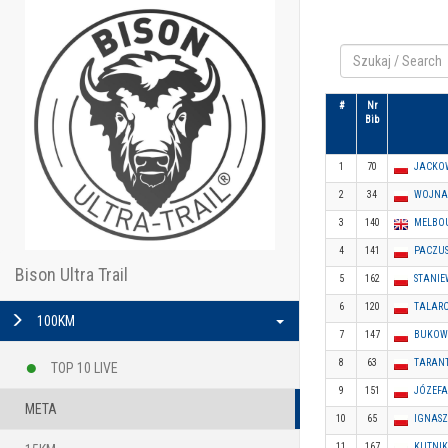
#
Nr
Bib
1
70
JACKOW
2
34
WOJNA 
3
140
MELBOU
4
141
PACZUS
Bison Ultra Trail
5
162
STANIEW
6
120
TALARCZ
100KM
7
147
BUKOWS
8
63
TARANT
TOP 10 LIVE
9
151
JÓZEFA
META
10
65
IGNASZE
11
167
KUTNIK