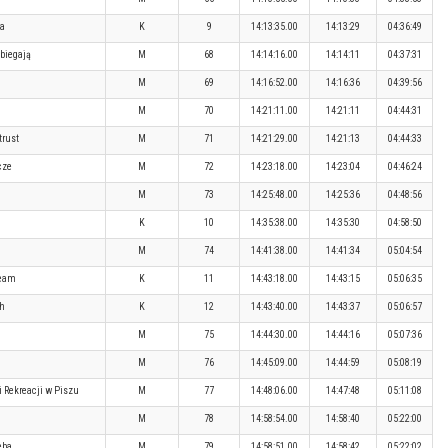
a
K
9
14:13:35.00
14:13:29
04:36:49
 biegają
M
68
14:14:16.00
14:14:11
04:37:31
M
69
14:16:52.00
14:16:36
04:39:56
M
70
14:21:11.00
14:21:11
04:44:31
trust
M
71
14:21:29.00
14:21:13
04:44:33
cze
M
72
14:23:18.00
14:23:04
04:46:24
M
73
14:25:48.00
14:25:36
04:48:56
K
10
14:35:38.00
14:35:30
04:58:50
M
74
14:41:38.00
14:41:34
05:04:54
Team
K
11
14:43:18.00
14:43:15
05:06:35
ch
K
12
14:43:40.00
14:43:37
05:06:57
M
75
14:44:30.00
14:44:16
05:07:36
M
76
14:45:09.00
14:44:59
05:08:19
 Rekreacji w Piszu
M
77
14:48:06.00
14:47:48
05:11:08
M
78
14:58:54.00
14:58:40
05:22:00
eba
M
79
14:58:51.00
14:58:42
05:22:02