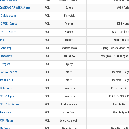
YŃSKA-GAPIŃSKA Anna
POL
Zgierz
AGB Torfy
K Małgorzata
POL
Białystok
OWSKI Konrad
POL
Poznan
KTB Kuny
OWICZ Adam
POL
Kraków
WM Triself Kr
Piotr
POL
Radom
BiegiemRad
 Andrzej
POL
Stalowa Wola
Liugong Dressta Machine
 Radosław
POL
Julianów
Poddębicki Klub Biegac
Grzegorz
POL
Tychy
EWSKA Joanna
POL
Marki
Markowi Bieg
MSKI Artur
POL
Marki
Markowi Bieg
EŃ Janusz
POL
Piaseczno
Piaseczno Ru
EWICZ Agata
POL
Piaseczno
PIASECZNO RU
WICZ Bartłomiej
POL
Bratoszewice
Twarda Patol
Radosław
POL
Milanówek
Warchoły Ra
SKI Maciej
POL
Solec Kujawski
Mariusz
POL
Stare Babice
Stare Babice B