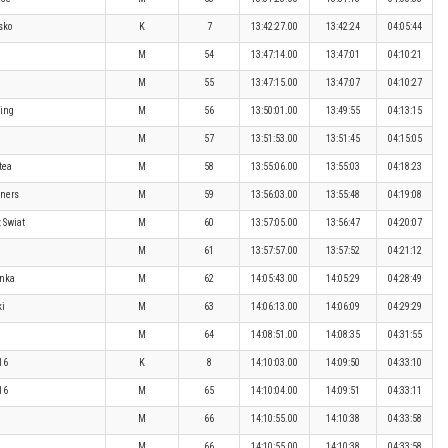
sko
K
7
13:42:27.00
13:42:24
04:05:44
M
54
13:47:14.00
13:47:01
04:10:21
M
55
13:47:15.00
13:47:07
04:10:27
ning
M
56
13:50:01.00
13:49:55
04:13:15
M
57
13:51:53.00
13:51:45
04:15:05
tea
M
58
13:55:06.00
13:55:03
04:18:23
ners
M
59
13:56:03.00
13:55:48
04:19:08
 Swiat
M
60
13:57:05.00
13:56:47
04:20:07
M
61
13:57:57.00
13:57:52
04:21:12
onka
M
62
14:05:43.00
14:05:29
04:28:49
i
M
63
14:06:13.00
14:06:09
04:29:29
M
64
14:08:51.00
14:08:35
04:31:55
16
K
8
14:10:03.00
14:09:50
04:33:10
16
M
65
14:10:04.00
14:09:51
04:33:11
M
66
14:10:55.00
14:10:38
04:33:58
M
66
14:10:55.00
14:10:38
04:33:58