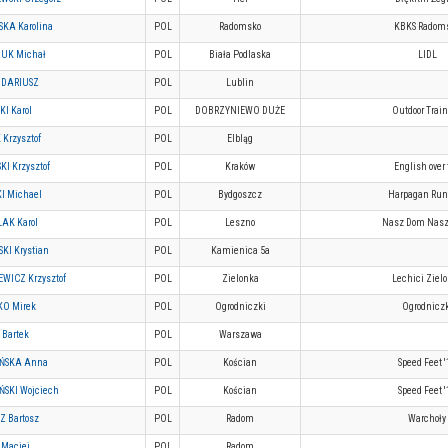
KA Karolina
POL
Radomsko
KBKS Radom
UK Michał
POL
Biała Podlaska
LIDL
 DARIUSZ
POL
Lublin
I Karol
POL
DOBRZYNIEWO DUŻE
Outdoor Trai
Krzysztof
POL
Elbląg
I Krzysztof
POL
Kraków
English over 
I Michael
POL
Bydgoszcz
Harpagan Run
AK Karol
POL
Leszno
Nasz Dom Nasz
KI Krystian
POL
Kamienica 5a
WICZ Krzysztof
POL
Zielonka
Lechici Ziel
O Mirek
POL
Ogrodniczki
Ogrodniczk
Bartek
POL
Warszawa
ŃSKA Anna
POL
Kościan
Speed Feet '
ŃSKI Wojciech
POL
Kościan
Speed Feet '
Z Bartosz
POL
Radom
Warchoły
 Maciej
POL
Radom