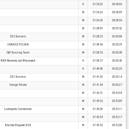
K
01:36:23
00:28:06
M
01:36:26
00:28:09
M
01:36:53
00:28:36
M
01:38:09
00:29:52
EDC Runners
M
01:38:25
00:30:08
ORANGE POLSKA
M
01:38:46
00:30:29
C&F Running Team
M
01:38:55
00:30:38
WKB Maratończyk Włocławek
K
01:38:57
00:30:40
K
01:40:40
00:32:23
EDC Runners
M
01:41:33
00:33:16
Orange Polska
M
01:41:44
00:33:27
M
01:42:51
00:34:34
M
01:43:26
00:35:09
Luxtorpeda Czerwionka
M
01:43:28
00:35:11
M
01:43:34
00:35:17
Bractwo Biegowe BGK
M
01:43:45
00:35:28