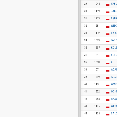
29
1045
CYBU
30
1199
JAKU
31
1276
DĄBR
32
1281
WIEC
33
1172
BARD
34
1009
SADO
35
1297
KOLE
36
1241
KOŁO
37
1053
KULE
38
1071
ADAM
39
1299
SZCZ
40
1151
WYSO
41
1332
OCHM
42
1265
CHĄD
43
1135
WROŃ
44
1126
ZALE