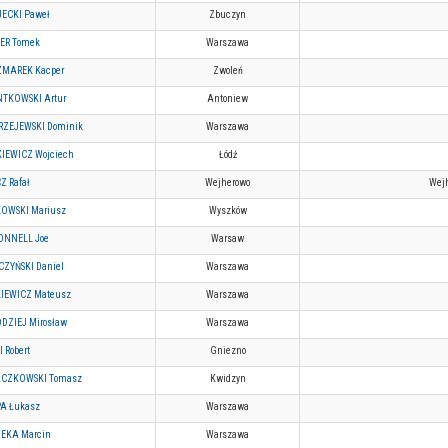
ECKI Paweł
Zbuczyn
IER Tomek
Warszawa
MAREK Kacper
Zwoleń
TKOWSKI Artur
Antoniew
ZEJEWSKI Dominik
Warszawa
KIEWICZ Wojciech
Łódź
Z Rafał
Wejherowo
Wejh
OWSKI Mariusz
Wyszków
NNELL Joe
Warsaw
ZYŃSKI Daniel
Warszawa
IEWICZ Mateusz
Warszawa
DZIEJ Mirosław
Warszawa
 Robert
Gniezno
CZKOWSKI Tomasz
Kwidzyn
A Łukasz
Warszawa
EKA Marcin
Warszawa