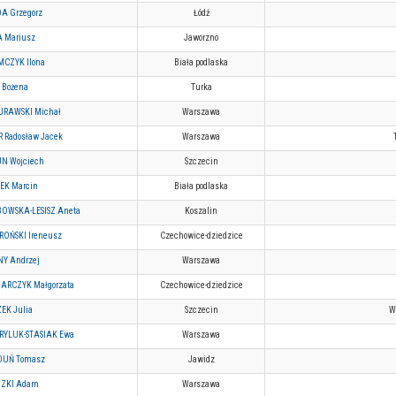
A Grzegorz
Łódź
 Mariusz
Jaworzno
CZYK Ilona
Biała podlaska
 Bożena
Turka
URAWSKI Michał
Warszawa
R Radosław Jacek
Warszawa
N Wojciech
Szczecin
EK Marcin
Biała podlaska
OWSKA-LESISZ Aneta
Koszalin
OŃSKI Ireneusz
Czechowice-dziedzice
Y Andrzej
Warszawa
ARCZYK Małgorzata
Czechowice-dziedzice
EK Julia
Szczecin
W
YLUK-STASIAK Ewa
Warszawa
UŃ Tomasz
Jawidz
ZKI Adam
Warszawa