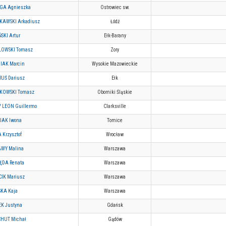
GA Agnieszka
Ostrowiec sw.
KAWSKI Arkadiusz
Łódź
SKI Artur
Ełk-Barany
OWSKI Tomasz
Zory
IAK Marcin
Wysokie Mazowieckie
UŚ Dariusz
Ełk
KOWSKI Tomasz
Oborniki Śląskie
 LEON Guillermo
Clarksville
IAK Iwona
Tomice
 Krzysztof
Wrocław
WY Malina
Warszawa
DA Renata
Warszawa
IK Mariusz
Warszawa
SKA Kaja
Warszawa
EK Justyna
Gdańsk
HUT Michał
Gądów