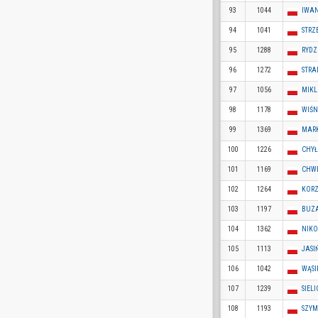
93
1044
IWAN
94
1041
STRZ
95
1288
RYDZ
96
1272
STRA
97
1056
MIKLI
98
1178
WIŚN
99
1369
MARK
100
1226
CHYŁ
101
1169
CHWE
102
1264
KORZ
103
1197
BUZA
104
1362
NIKO
105
1113
JASI
106
1042
WĄSI
107
1239
SIELI
108
1193
SZYM