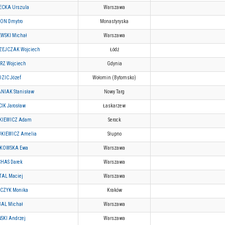
ECKA Urszula
Warszawa
ON Dmytro
Monastyryska
WSKI Michał
Warszawa
ZEJCZAK Wojciech
Łódź
RZ Wojciech
Gdynia
DZIC Józef
Wołomin (Bytomsko)
NIAK Stanisław
Nowy Targ
IK Jarosław
Łaskarzew
KIEWICZ Adam
Serock
KIEWICZ Amelia
Słupno
KOWSKA Ewa
Warszawa
HAS Darek
Warszawa
TAL Maciej
Warszawa
CZYK Monika
Kraków
AL Michał
Warszawa
ŃSKI Andrzej
Warszawa