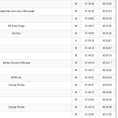
M
01:43:46
00:35:29
owództwo Garnizonu Warszawa
M
01:43:52
00:35:35
-
M
01:44:02
00:35:45
KB Biała Biega
M
01:44:07
00:35:50
Get Run
M
01:44:09
00:35:52
K
01:44:18
00:36:01
M
01:44:24
00:36:07
M
01:44:33
00:36:16
Adidas Runners Warsaw
M
01:44:34
00:36:17
M
01:44:37
00:36:20
IBPM S.A.
M
01:44:51
00:36:34
Orange Polska
M
01:44:51
00:36:34
M
01:44:57
00:36:40
M
01:45:03
00:36:46
Orange Polska
M
01:45:15
00:36:58
M
01:45:39
00:37:22