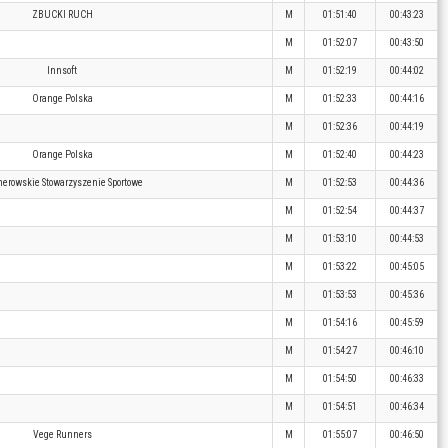
ZBUCKI RUCH
M
01:51:40
00:43:23
M
01:52:07
00:43:50
Innsoft
M
01:52:19
00:44:02
Orange Polska
M
01:52:33
00:44:16
M
01:52:36
00:44:19
Orange Polska
M
01:52:40
00:44:23
erowskie Stowarzyszenie Sportowe
M
01:52:53
00:44:36
M
01:52:54
00:44:37
M
01:53:10
00:44:53
M
01:53:22
00:45:05
M
01:53:53
00:45:36
M
01:54:16
00:45:59
M
01:54:27
00:46:10
M
01:54:50
00:46:33
M
01:54:51
00:46:34
Vege Runners
M
01:55:07
00:46:50