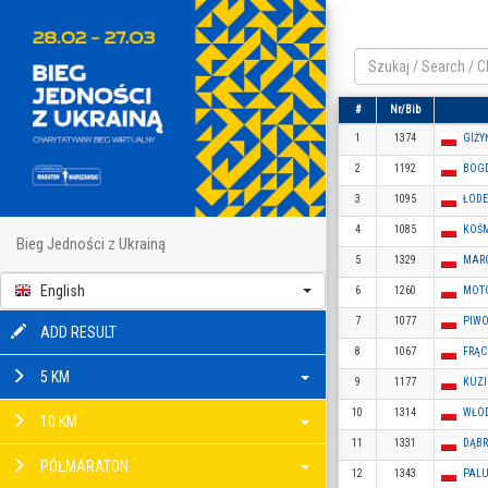
#
Nr/Bib
1
1374
GIŻY
2
1192
BOGD
3
1095
ŁODE
4
1085
KOŚM
Bieg Jedności z Ukrainą
5
1329
MARC
English
6
1260
MOTO
7
1077
PIWO
ADD RESULT
8
1067
FRĄC
5 KM
9
1177
KUZI
10
1314
WŁOD
10 KM
11
1331
DĄBR
PÓŁMARATON
12
1343
PALU