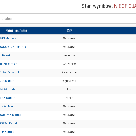
Stan wyników:
NIEOFICJ
Name, lastname
City
ŃSKI Mariusz
Warszawa
ANOWICZ Dominik
Warszawa
J Paweł
Jasienica
IDER Damian
Chrzanów
ZAK Krzysztof
Stare babice
FA Marcin
Wąbrzeźno
ŃSKA Julita
Ełk
ZAK Marcin
Parole
EMSKI Marcin
Warszawa
ARCZYK Michał
Warszawa
OWSKI Kamil
Warszawa
CH Kamila
Warszawa