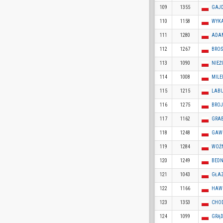
109
1355
GAJD
110
1158
WYKA
111
1280
ADAM
112
1267
BROŚ
113
1090
NIEŻ
114
1008
MILE
115
1215
LABU
116
1275
BROJ
117
1162
GRAB
118
1248
GAWR
119
1284
WOŹN
120
1249
BEDN
121
1043
GŁAZ
122
1166
HAWR
123
1353
CHOD
124
1099
GRĄD