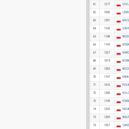
61
1277
CHOJ
62
1030
LESK
63
1291
KACZ
64
1143
GRUN
65
1168
MODR
66
1145
SIEN
67
1227
KARC
68
1014
BORK
69
1203
MCCO
70
1167
KWAC
71
1010
POLK
72
1200
KOŁO
73
1149
STANI
74
1233
KRZA
75
1209
WEŁP
76
1207
ZARZ