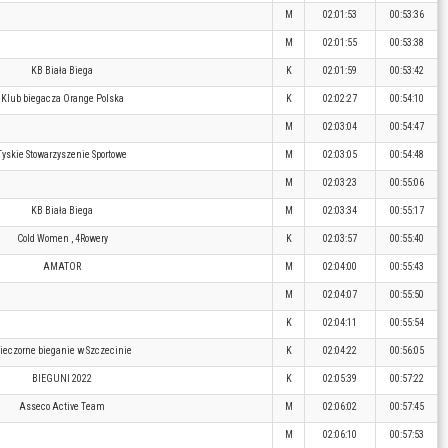
M
02:01:53
00:53:36
M
02:01:55
00:53:38
KB Biała Biega
K
02:01:59
00:53:42
Klub biegacza Orange Polska
K
02:02:27
00:54:10
M
02:03:04
00:54:47
Tyskie Stowarzyszenie Sportowe
M
02:03:05
00:54:48
M
02:03:23
00:55:06
KB Biała Biega
M
02:03:34
00:55:17
Cold Women , 4Rowery
K
02:03:57
00:55:40
AMATOR
M
02:04:00
00:55:43
M
02:04:07
00:55:50
K
02:04:11
00:55:54
ieczorne bieganie w Szczecinie
K
02:04:22
00:56:05
BIEGUNI 2022
K
02:05:39
00:57:22
Asseco Active Team
M
02:06:02
00:57:45
M
02:06:10
00:57:53