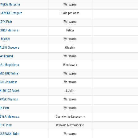
WSKA Marzena
Warszawa
IAWSKI Grzegorz
Biała podlaska
ZYK Piotr
Warszawa
HRO Mariusz
Pilica
 Michał
Warszawa
LSKI Grzegorz
Olsztyn
AS Konrad
Warszawa
AL Magdalena
Włocławek
MCHUK Yuliia
Warszawa
SIK Jarosław
Warszawa
KIEWICZ Radek
Lublin
WSKI Szymon
Warszawa
K Piotr
Warszawa
BYŁA Mateusz
Czerwionka-Leszczyny
CKI Piotr
Wysokie Mazowieckie
SZEWSKI Rafał
Warszawa