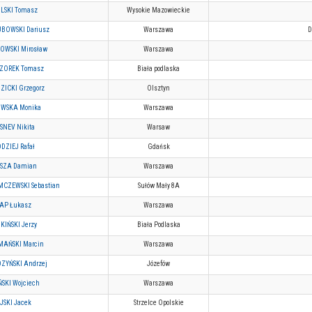
LSKI Tomasz
Wysokie Mazowieckie
BOWSKI Dariusz
Warszawa
D
OWSKI Mirosław
Warszawa
ZOREK Tomasz
Biała podlaska
ZICKI Grzegorz
Olsztyn
WSKA Monika
Warszawa
SNEV Nikita
Warsaw
DZIEJ Rafał
Gdańsk
SZA Damian
Warszawa
CZEWSKI Sebastian
Sułów Mały 8A
AP Łukasz
Warszawa
KIŃSKI Jerzy
Biała Podlaska
AŃSKI Marcin
Warszawa
ZYŃSKI Andrzej
Józefów
SKI Wojciech
Warszawa
JSKI Jacek
Strzelce Opolskie