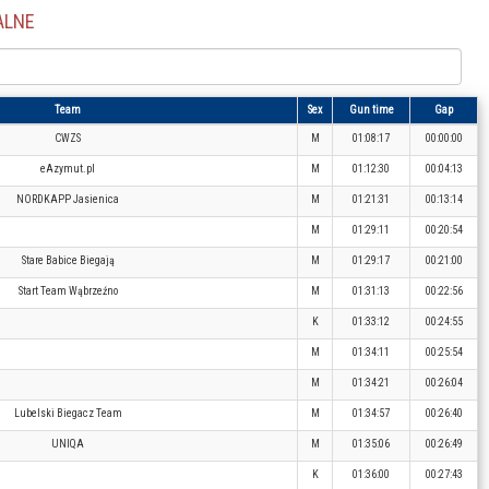
ALNE
Team
Sex
Gun time
Gap
CWZS
M
01:08:17
00:00:00
eAzymut.pl
M
01:12:30
00:04:13
NORDKAPP Jasienica
M
01:21:31
00:13:14
M
01:29:11
00:20:54
Stare Babice Biegają
M
01:29:17
00:21:00
Start Team Wąbrzeźno
M
01:31:13
00:22:56
K
01:33:12
00:24:55
M
01:34:11
00:25:54
M
01:34:21
00:26:04
Lubelski Biegacz Team
M
01:34:57
00:26:40
UNIQA
M
01:35:06
00:26:49
K
01:36:00
00:27:43