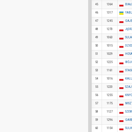
45
1364
BIAŁ
46
1317
YABL
47
1245
GAJE
48
1270
JĘDR
49
1063
SULA
50
1015
DZIE
51
1029
HOSA
52
1225
WÓJC
53
1161
STAŚ
54
1016
KALU
55
1220
SZAJ
56
1255
KNYC
57
1175
MISZ
58
1127
SZEW
59
1296
GARB
60
1154
SULI