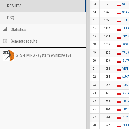
13
1026
SADO
RESULTS
14
1261
SZAN
DSQ
15
1055
TKAC
16
1122
CHUC
Statistics
17
1214
DRAB
Generate results
18
1037
KOWA
19
1136
TRUB
STS-TIMING - system wyników live
20
1133
GUTR
21
1035
VERE
22
1084
ŁUKA
23
1032
TUSZ
24
1121
MORA
25
1330
PRUSI
26
1159
PRZY
27
1054
NOWI
28
1222
BOGU