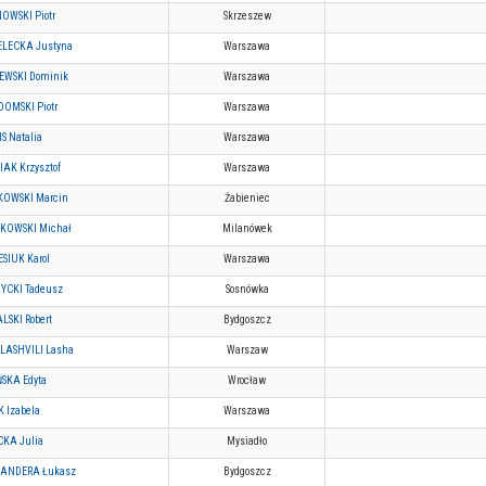
OWSKI Piotr
Skrzeszew
ELECKA Justyna
Warszawa
EWSKI Dominik
Warszawa
DOMSKI Piotr
Warszawa
S Natalia
Warszawa
IAK Krzysztof
Warszawa
OWSKI Marcin
Żabieniec
KOWSKI Michał
Milanówek
SIUK Karol
Warszawa
YCKI Tadeusz
Sosnówka
LSKI Robert
Bydgoszcz
LASHVILI Lasha
Warszaw
ŃSKA Edyta
Wrocław
K Izabela
Warszawa
CKA Julia
Mysiadło
ANDERA Łukasz
Bydgoszcz