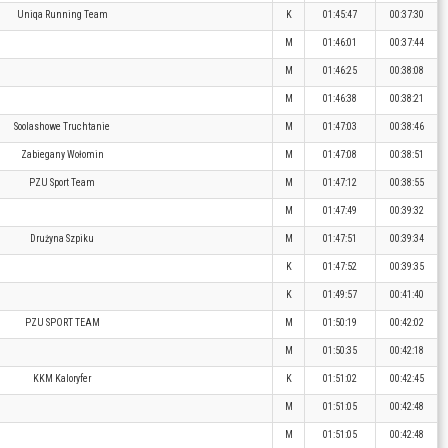
Uniqa Running Team
K
01:45:47
00:37:30
M
01:46:01
00:37:44
M
01:46:25
00:38:08
M
01:46:38
00:38:21
Soolashowe Truchtanie
M
01:47:03
00:38:46
Zabiegany Wołomin
M
01:47:08
00:38:51
PZU Sport Team
M
01:47:12
00:38:55
M
01:47:49
00:39:32
Drużyna Szpiku
M
01:47:51
00:39:34
K
01:47:52
00:39:35
K
01:49:57
00:41:40
PZU SPORT TEAM
M
01:50:19
00:42:02
M
01:50:35
00:42:18
KKM Kaloryfer
K
01:51:02
00:42:45
M
01:51:05
00:42:48
M
01:51:05
00:42:48