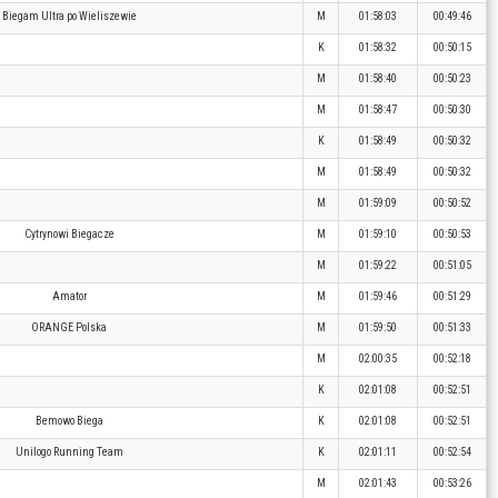
Biegam Ultra po Wieliszewie
M
01:58:03
00:49:46
K
01:58:32
00:50:15
M
01:58:40
00:50:23
M
01:58:47
00:50:30
K
01:58:49
00:50:32
M
01:58:49
00:50:32
M
01:59:09
00:50:52
Cytrynowi Biegacze
M
01:59:10
00:50:53
M
01:59:22
00:51:05
Amator
M
01:59:46
00:51:29
ORANGE Polska
M
01:59:50
00:51:33
M
02:00:35
00:52:18
K
02:01:08
00:52:51
Bemowo Biega
K
02:01:08
00:52:51
Unilogo Running Team
K
02:01:11
00:52:54
M
02:01:43
00:53:26