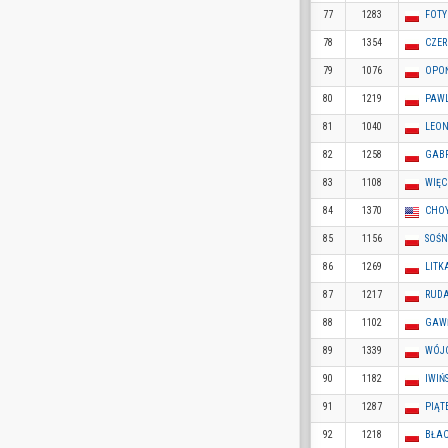
77
1283
FOTY
78
1354
CZER
79
1076
OPOŃ
80
1219
PAWL
81
1040
LEON
82
1258
GABR
83
1108
WIĘC
84
1370
CHOY
85
1156
SOŚN
86
1269
LITKA
87
1217
RUDA
88
1102
GAWĘ
89
1339
WÓJC
90
1182
IWIŃ
91
1287
PIĄT
92
1218
BŁAC