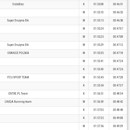
OstroBiec
K
01:55:08
00:46:51
M
01:55:10
00:46:53
Super Drużyna Ełk
M
01:55:15
00:46:58
M
01:55:24
00:47:07
M
01:55:25
00:47:08
Super Drużyna Ełk
M
01:55:29
00:47:12
ORANGE POLSKA
M
01:55:35
00:47:18
M
01:55:41
00:47:24
K
01:55:43
00:47:26
PZU SPORT TEAM
M
01:55:45
00:47:28
K
01:55:54
00:47:37
ENTRE.PL Team
K
01:56:51
00:48:34
UNIQA Running team
M
01:56:59
00:48:42
K
01:57:05
00:48:48
K
01:57:25
00:49:08
M
01:57:56
00:49:39