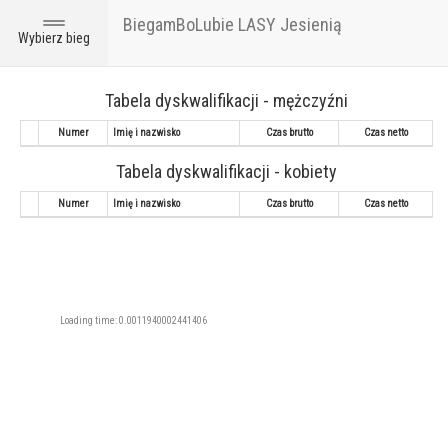
BiegamBoLubie LASY Jesienią
Toggle
Wybierz bieg
navigation
Tabela dyskwalifikacji - mężczyźni
Numer
Imię i nazwisko
Czas brutto
Czas netto
Tabela dyskwalifikacji - kobiety
Numer
Imię i nazwisko
Czas brutto
Czas netto
Loading time: 0.0011940002441406