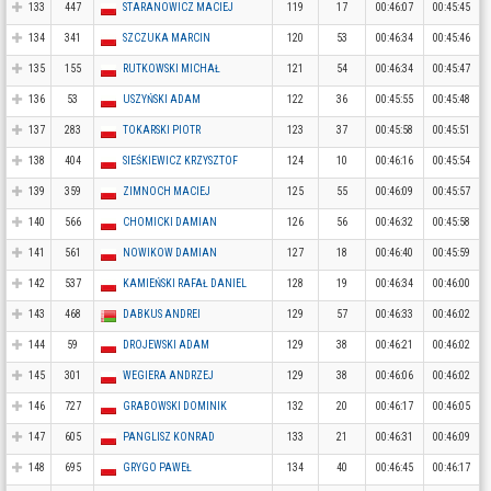
133
447
STARANOWICZ MACIEJ
119
17
00:46:07
00:45:45
134
341
SZCZUKA MARCIN
120
53
00:46:34
00:45:46
135
155
RUTKOWSKI MICHAŁ
121
54
00:46:34
00:45:47
136
53
USZYŃSKI ADAM
122
36
00:45:55
00:45:48
137
283
TOKARSKI PIOTR
123
37
00:45:58
00:45:51
138
404
SIEŚKIEWICZ KRZYSZTOF
124
10
00:46:16
00:45:54
139
359
ZIMNOCH MACIEJ
125
55
00:46:09
00:45:57
140
566
CHOMICKI DAMIAN
126
56
00:46:32
00:45:58
141
561
NOWIKOW DAMIAN
127
18
00:46:40
00:45:59
142
537
KAMIEŃSKI RAFAŁ DANIEL
128
19
00:46:34
00:46:00
143
468
DABKUS ANDREI
129
57
00:46:33
00:46:02
144
59
DROJEWSKI ADAM
129
38
00:46:21
00:46:02
145
301
WEGIERA ANDRZEJ
129
38
00:46:06
00:46:02
146
727
GRABOWSKI DOMINIK
132
20
00:46:17
00:46:05
147
605
PANGLISZ KONRAD
133
21
00:46:31
00:46:09
148
695
GRYGO PAWEŁ
134
40
00:46:45
00:46:17