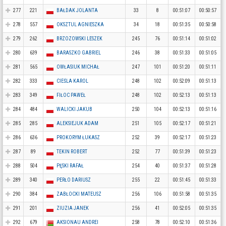
277
221
BAŁDAK JOLANTA
33
8
00:51:07
00:50:57
278
557
OKSZTUL AGNIESZKA
34
18
00:51:35
00:50:58
279
262
BRZOZOWSKI LESZEK
245
76
00:51:14
00:51:02
280
639
BARASZKO GABRIEL
246
38
00:51:33
00:51:05
281
565
OWŁASIUK MICHAŁ
247
101
00:51:20
00:51:11
282
333
CIEŚLA KAROL
248
102
00:52:09
00:51:13
283
349
FIŁOC PAWEŁ
248
102
00:52:13
00:51:13
284
484
WALICKI JAKUB
250
104
00:52:13
00:51:16
285
285
ALEKSIEJUK ADAM
251
105
00:52:17
00:51:21
286
636
PROKORYM ŁUKASZ
252
39
00:52:17
00:51:23
287
89
TEKIN ROBERT
252
77
00:51:39
00:51:23
288
504
PĘSKI RAFAŁ
254
40
00:51:37
00:51:28
289
340
PERŁO DARIUSZ
255
22
00:51:45
00:51:33
290
384
ZABŁOCKI MATEUSZ
256
106
00:51:58
00:51:35
291
201
ZIUZIA JANEK
256
41
00:52:05
00:51:35
292
679
AKSIONAU ANDREI
258
78
00:52:10
00:51:36