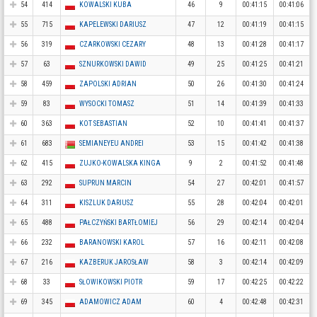
54
414
KOWALSKI KUBA
46
9
00:41:15
00:41:06
55
715
KAPELEWSKI DARIUSZ
47
12
00:41:19
00:41:15
56
319
CZARKOWSKI CEZARY
48
13
00:41:28
00:41:17
57
63
SZNURKOWSKI DAWID
49
25
00:41:25
00:41:21
58
459
ZAPOLSKI ADRIAN
50
26
00:41:30
00:41:24
59
83
WYSOCKI TOMASZ
51
14
00:41:39
00:41:33
60
363
KOT SEBASTIAN
52
10
00:41:41
00:41:37
61
683
SEMIANEYEU ANDREI
53
15
00:41:42
00:41:38
62
415
ZUJKO-KOWALSKA KINGA
9
2
00:41:52
00:41:48
63
292
SUPRUN MARCIN
54
27
00:42:01
00:41:57
64
311
KISZLUK DARIUSZ
55
28
00:42:04
00:42:01
65
488
PAŁCZYŃSKI BARTŁOMIEJ
56
29
00:42:14
00:42:04
66
232
BARANOWSKI KAROL
57
16
00:42:11
00:42:08
67
216
KAZBERUK JAROSŁAW
58
3
00:42:14
00:42:09
68
33
SŁOWIKOWSKI PIOTR
59
17
00:42:25
00:42:22
69
345
ADAMOWICZ ADAM
60
4
00:42:48
00:42:31