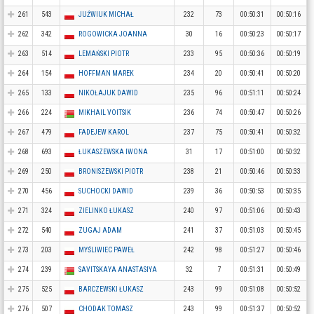
261
543
JUŹWIUK MICHAŁ
232
73
00:50:31
00:50:16
262
342
ROGOWICKA JOANNA
30
16
00:50:23
00:50:17
263
514
LEMAŃSKI PIOTR
233
95
00:50:36
00:50:19
264
154
HOFFMAN MAREK
234
20
00:50:41
00:50:20
265
133
NIKOŁAJUK DAWID
235
96
00:51:11
00:50:24
266
224
MIKHAIL VOITSIK
236
74
00:50:47
00:50:26
267
479
FADEJEW KAROL
237
75
00:50:41
00:50:32
268
693
ŁUKASZEWSKA IWONA
31
17
00:51:00
00:50:32
269
250
BRONISZEWSKI PIOTR
238
21
00:50:46
00:50:33
270
456
SUCHOCKI DAWID
239
36
00:50:53
00:50:35
271
324
ZIELINKO ŁUKASZ
240
97
00:51:06
00:50:43
272
540
ZUGAJ ADAM
241
37
00:51:03
00:50:45
273
203
MYŚLIWIEC PAWEŁ
242
98
00:51:27
00:50:46
274
239
SAVITSKAYA ANASTASIYA
32
7
00:51:31
00:50:49
275
525
BARCZEWSKI ŁUKASZ
243
99
00:51:08
00:50:52
276
507
CHODAK TOMASZ
243
99
00:51:37
00:50:52