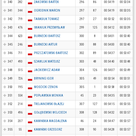
340
282
ŻAKOWSKI BARTEK
296
86
00:54:19
00:53:34
341
344
OGRODNIK MARCIN
297
87
00:54:19
00:53:35
342
719
TARASIUK TOMASZ
297
27
00:53:52
00:53:35
343
476
IWANIUK PRZEMYSŁAW
299
125
00:54:12
00:53:39
344
623
BURNECKI BARTOSZ
300
8
00:54:01
00:53:40
345
246
BURNECKI ARTUR
300
88
00:54:00
00:53:40
346
711
PISZCZATOWSKI BARTOSZ
302
89
00:54:37
00:53:47
347
493
SZAWLUK MATEUSZ
303
48
00:54:40
00:53:48
348
515
JACKIEWICZ ADAM
304
126
00:54:07
00:53:49
349
726
BRYNING IGOR
305
49
00:53:54
00:53:51
350
195
MOŚCICKI ZENON
305
1
00:53:58
00:53:51
351
554
POPŁAWSKA MONIKA
45
23
00:54:35
00:53:53
352
214
TROJANOWSKI BŁAŻEJ
307
127
00:54:15
00:53:55
353
496
GOŁĘBIEWSKI WOJCIECH
308
128
00:54:32
00:53:57
354
207
KAMIŃSKA MAGDALENA
46
24
00:54:47
00:53:57
355
55
KAMIŃSKI GRZEGORZ
308
90
00:54:28
00:53:57