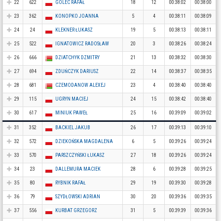
22
622
GOLEC RAFAŁ
18
12
00:38:02
00:38:00
23
362
KONOPKO JOANNA
5
4
00:38:11
00:38:09
24
24
KLEKNER ŁUKASZ
19
5
00:38:13
00:38:11
25
522
IGNATOWICZ RADOSŁAW
20
3
00:38:26
00:38:24
26
666
DZIATCHYK DZMITRY
21
13
00:38:32
00:38:30
27
694
ZDUŃCZYK DARIUSZ
22
14
00:38:37
00:38:35
28
681
CZEMODANOW ALEXEJ
23
4
00:38:40
00:38:40
29
115
UGRYN MACIEJ
24
15
00:38:42
00:38:40
30
617
MINIUK PAWEŁ
25
16
00:39:09
00:39:02
31
352
BACKIEL JAKUB
26
17
00:39:13
00:39:10
32
572
DZIEKOŃSKA MAGDALENA
6
5
00:39:26
00:39:24
33
570
PARSZCZYŃSKI ŁUKASZ
27
18
00:39:26
00:39:24
34
23
DALLEMURA MACIEK
28
6
00:39:28
00:39:25
35
80
RYBNIK RAFAŁ
29
19
00:39:30
00:39:28
36
79
SZYDŁOWSKI ADRIAN
30
20
00:39:36
00:39:35
37
556
KURBAT GRZEGORZ
31
5
00:39:39
00:39:36