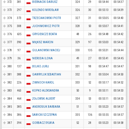
372
381
BIERNACKI DARIUSZ
324
29
00:54:44
00:54:37
373
297
KOLENDO MIROSŁAW
326
30
00:55:13
00:54:39
374
373
TRZECIAKOWSKI PIOTR
327
31
00:55:05
00:54:40
375
308
JUCHIMOWICZ PIOTR
328
50
00:55:07
00:54:41
376
635
GRYGIEŃCZE BEATA
48
26
00:54:48
00:54:42
377
390
MIĘKISZ MARCIN
329
97
00:55:03
00:54:42
378
97
GULANOWSKI MACIEJ
330
135
00:55:31
00:54:44
379
36
NIERODA ILONA
49
27
00:55:41
00:54:45
380
137
BOJKO JURIJ
331
98
00:54:47
00:54:47
381
388
GAWRYLUK SEBASTIAN
332
51
00:55:04
00:54:50
382
226
ZIMNOCH KAROL
333
52
00:55:17
00:54:52
383
463
KOPKO ALEKSANDRA
50
9
00:55:11
00:54:53
384
464
ŻOŁOWSKI ALBERT
334
53
00:55:11
00:54:53
385
385
ANDROSIUK BARBARA
51
13
00:55:23
00:54:57
386
386
SAWICKI SZCZEPAN
335
136
00:55:55
00:54:57
387
394
GORBACZ SYLWIA
52
28
00:55:23
00:54:58