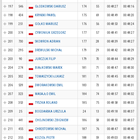
197
546
GŁODKOWSKI DARIUSZ
174
55
00:48:27
00:48:16
198
434
KRYŃSKI PAWEŁ
175
69
00:48:49
00:48:20
199
251
GOŁKO MARIUSZ
176
56
00:48:53
00:48:24
200
374
CYWONIUK GRZEGORZ
177
57
00:48:41
00:48:27
201
730
SKOWRON ADRIAN
177
28
00:48:39
00:48:27
202
295
DREWULSKI MICHAŁ
179
29
00:48:42
00:48:29
203
90
JURCZUK FILIP
179
70
00:48:44
00:48:29
204
274
BIAŁKOWSKI MAREK
181
71
00:48:47
00:48:30
205
302
TOMASZYCKI ŁUKASZ
181
71
00:48:45
00:48:30
206
539
DWORAKOWSKI EMIL
183
73
00:48:41
00:48:31
207
323
MASAJŁO EMIL
184
74
00:48:57
00:48:32
208
353
TYSZKA ROLAND
185
75
00:48:58
00:48:33
209
25
BOGDAŃSKA URSZULA
24
13
00:49:18
00:48:37
210
441
CHOJNOWSKI ZBIGNIEW
186
58
00:48:50
00:48:37
211
455
CHROSTOWSKI MICHAŁ
187
76
00:48:47
00:48:40
212
355
KOZIOŁ PIOTR
188
59
00:49:03
00:48:43