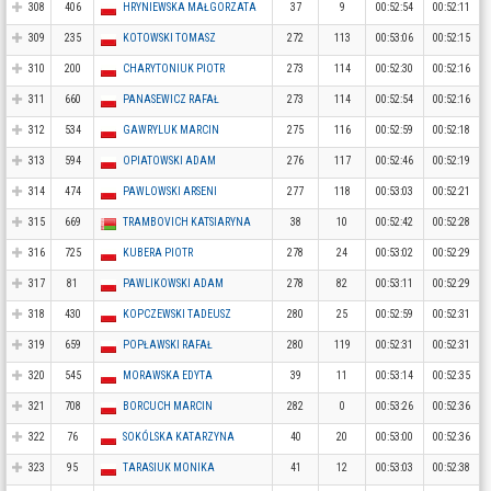
308
406
HRYNIEWSKA MAŁGORZATA
37
9
00:52:54
00:52:11
309
235
KOTOWSKI TOMASZ
272
113
00:53:06
00:52:15
310
200
CHARYTONIUK PIOTR
273
114
00:52:30
00:52:16
311
660
PANASEWICZ RAFAŁ
273
114
00:52:54
00:52:16
312
534
GAWRYLUK MARCIN
275
116
00:52:59
00:52:18
313
594
OPIATOWSKI ADAM
276
117
00:52:46
00:52:19
314
474
PAWLOWSKI ARSENI
277
118
00:53:03
00:52:21
315
669
TRAMBOVICH KATSIARYNA
38
10
00:52:42
00:52:28
316
725
KUBERA PIOTR
278
24
00:53:02
00:52:29
317
81
PAWLIKOWSKI ADAM
278
82
00:53:11
00:52:29
318
430
KOPCZEWSKI TADEUSZ
280
25
00:52:59
00:52:31
319
659
POPŁAWSKI RAFAŁ
280
119
00:52:31
00:52:31
320
545
MORAWSKA EDYTA
39
11
00:53:14
00:52:35
321
708
BORCUCH MARCIN
282
0
00:53:26
00:52:36
322
76
SOKÓLSKA KATARZYNA
40
20
00:53:00
00:52:36
323
95
TARASIUK MONIKA
41
12
00:53:03
00:52:38