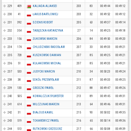
229
409
KALIADA ALIAKSEI
203
83
00:49:44
00:49:12
230
41
ŁAKUS BARTŁOMIEJ
203
32
00:49:52
00:49:12
231
392
DZIENIS ROBERT
205
63
00:49:37
00:49:14
232
354
TABĘDZKA KATARZYNA
27
14
00:49:25
00:49:18
233
156
ŻUKOWSKI MARCIN
206
84
00:49:50
00:49:20
234
174
CHLUDZIŃSKI RADOSŁAW
207
33
00:49:33
00:49:21
235
728
KUSZKOWSKI DAMIAN
207
85
00:49:25
00:49:21
236
51
KUŁAKOWSKI MICHAŁ
207
85
00:49:33
00:49:21
237
533
JUDYCKI MARCIN
210
34
00:50:23
00:49:24
238
38
SOKÓŁ PRZEMYSŁAW
211
87
00:49:33
00:49:25
239
130
GRODZKI PAWEŁ
212
88
00:49:47
00:49:26
240
505
KOWALCZUK SYLWESTER
213
89
00:49:45
00:49:31
241
614
MILCZUNAS MARCIN
213
64
00:49:46
00:49:31
242
31
BIAŁOUS KAMIL
215
90
00:50:02
00:49:35
243
519
TOKAREWICZ PAWEŁ
216
65
00:50:14
00:49:36
244
513
RUTKOWSKI GRZEGORZ
217
66
00:50:08
00:49:39