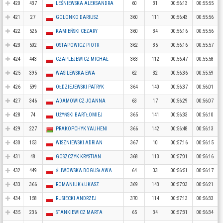
420
437
LEŚNIEWSKA ALEKSANDRA
60
31
00:56:13
00:55:55
421
27
GOLONKO DARIUSZ
360
111
00:56:43
00:55:56
422
526
KAMIEŃSKI CEZARY
360
34
00:56:16
00:55:56
423
502
OSTAPOWICZ PIOTR
362
35
00:56:16
00:55:57
424
443
CZAPLEJEWICZ MICHAŁ
363
112
00:56:47
00:55:58
425
395
WASILEWSKA EWA
62
32
00:56:36
00:55:59
426
599
OŁDZIEJEWSKI PATRYK
364
140
00:56:37
00:56:01
427
346
ADAMOWICZ JOANNA
63
17
00:56:29
00:56:07
428
74
UŻYŃSKI BARTŁOMIEJ
365
141
00:56:33
00:56:10
429
227
PRAKOPCHYK YAUHENI
366
142
00:56:48
00:56:13
430
153
WISZNIEWSKI ADRIAN
367
10
00:57:16
00:56:15
431
48
GOSZCZYK KRYSTIAN
368
113
00:57:01
00:56:16
432
449
ŚLIWOWSKA BOGUSŁAWA
64
33
00:56:51
00:56:17
433
366
ROMANIUK ŁUKASZ
369
143
00:57:03
00:56:21
434
158
RUSIECKI ANDRZEJ
370
114
00:57:13
00:56:33
435
236
STANKIEWICZ MARTA
65
34
00:57:31
00:56:34