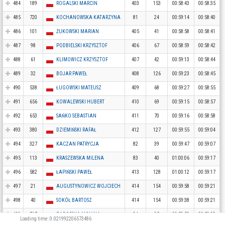
484
189
ROGALSKI MARCIN
403
153
00:58:43
00:58:35
485
720
KOCHANOWSKA KATARZYNA
81
24
00:59:14
00:58:40
486
101
ŻUKOWSKI MARIAN
405
41
00:58:58
00:58:41
487
98
PODBIELSKI KRZYSZTOF
406
67
00:58:59
00:58:42
488
61
KLIMOWICZ KRZYSZTOF
407
42
00:59:13
00:58:44
489
32
BOJAR PAWEŁ
408
126
00:59:23
00:58:45
490
538
ŁUGOWSKI MATEUSZ
409
68
00:59:27
00:58:55
491
656
KOWALEWSKI HUBERT
410
69
00:59:15
00:58:57
492
653
SAŃKO SEBASTIAN
411
70
00:59:16
00:58:58
493
380
DZIEMIŃSKI RAFAŁ
412
127
00:59:55
00:59:04
494
327
KACZAN PATRYCJA
82
39
00:59:47
00:59:07
495
113
KRASZEWSKA MILENA
83
40
01:00:06
00:59:17
496
582
ŁAPIŃSKI PAWEŁ
413
128
01:00:12
00:59:17
497
21
AUGUSTYNOWICZ WOJCIECH
414
154
00:59:58
00:59:21
498
40
SOKÓŁ BARTOSZ
414
154
00:59:38
00:59:21
499
717
ZABORSKA MONIKA
84
25
00:59:58
00:59:22
Loading time: 0.021992206573486