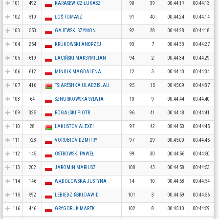
101
492
KARASEWICZ ŁUKASZ
90
39
00:44:17
00:44:13
102
510
ŁOŚ TOMASZ
91
40
00:44:24
00:44:14
103
553
GAJEWSKI SZYMON
92
28
00:44:28
00:44:18
104
254
KRUKOWSKI ANDRZEJ
93
7
00:44:33
00:44:27
105
619
ŁACIŃSKI MAKSYMILIAN
94
2
00:44:34
00:44:29
106
612
MINIUK MAGDALENA
12
3
00:44:40
00:44:34
107
416
TSIARESHKA ULADZISLAU
95
15
00:45:09
00:44:37
108
64
SZNURKOWSKA SYLWIA
13
9
00:44:44
00:44:40
109
325
ROGALSKI PIOTR
96
41
00:44:48
00:44:41
110
28
LAKUSTOV ALEXEI
97
42
00:44:50
00:44:45
111
723
VOROBIOV DZMITRY
97
29
00:45:00
00:44:45
112
145
OSTROWSKI PAWEŁ
99
30
00:44:56
00:44:50
113
202
JAROMIN MARIUSZ
100
43
00:44:58
00:44:53
114
146
WĄDOŁOWSKA JUSTYNA
14
10
00:44:58
00:44:54
115
592
LEBIEDZIŃSKI DAWID
101
3
00:44:59
00:44:56
116
446
GRYGORUK MAREK
102
8
00:45:10
00:44:59