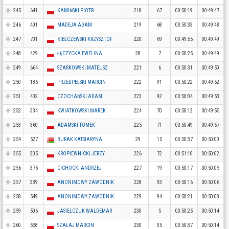
245
641
KAMIŃSKI PIOTR
218
67
00:50:19
00:49:47
246
401
MADEJA ADAM
219
68
00:50:33
00:49:48
247
701
KIEŁCZEWSKI KRZYSZTOF
220
69
00:49:55
00:49:49
248
429
ŁĘCZYCKA EWELINA
28
7
00:50:25
00:49:49
249
664
SZARKOWSKI MATEUSZ
221
6
00:50:31
00:49:50
250
186
PRZEDPEŁSKI MARCIN
222
91
00:50:22
00:49:52
251
402
CZOCHAŃSKI ADAM
223
92
00:50:04
00:49:53
252
334
KWIATKOWSKI MAREK
224
70
00:50:12
00:49:55
253
360
ADAMSKI TOMEK
225
71
00:50:49
00:49:57
254
527
BURAK KATSIARYNA
29
15
00:50:37
00:50:00
255
205
KROPIEWNICKI JERZY
226
72
00:51:10
00:50:02
256
376
CICHOCKI ANDRZEJ
227
19
00:50:17
00:50:05
257
339
ANONIMOWY ZAWODNIK
228
93
00:50:16
00:50:06
258
549
ANONIMOWY ZAWODNIK
229
94
00:50:21
00:50:08
259
506
JASIELCZUK WALDEMAR
230
5
00:50:25
00:50:14
260
558
SZAŁAJ MARCIN
230
35
00:50:37
00:50:14