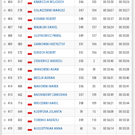
404
317
KRAWCZUK WOJCIECH
346
103
00:55:53
00:55:26
405
378
GOŁASZEWSKI MARIUSZ
347
104
00:56:07
00:55:27
406
184
KOSIŃSKI ROBERT
348
105
00:55:57
00:55:28
407
160
MASALSKI DANIEL
349
137
00:56:24
00:55:30
408
161
ULDYNOWICZ PAWEŁ
349
137
00:56:24
00:55:30
409
583
GARKOWSKI KRZYSZTOF
351
106
00:56:23
00:55:33
410
372
SOBIECH ROBERT
351
106
00:56:23
00:55:33
411
460
ZIENIEWICZ ANDRZEJ
353
2
00:55:40
00:55:36
412
348
IWANOWSKI ADAM
354
59
00:55:46
00:55:38
413
371
MECLIK ADRIAN
355
108
00:56:31
00:55:40
414
408
MAKOWSKI MAREK
356
33
00:55:55
00:55:41
415
662
ANONIMOWY ZAWODNIK
357
139
00:55:49
00:55:43
416
716
WROCEŃSKI KAROL
358
109
00:56:21
00:55:44
417
644
KUDRYCKA JOLANTA
59
15
00:56:08
00:55:52
418
432
TOREBKO ANDRZEJ
359
110
00:56:25
00:55:53
419
280
AUGUSTYNIAK ANNA
60
16
00:56:14
00:55:55