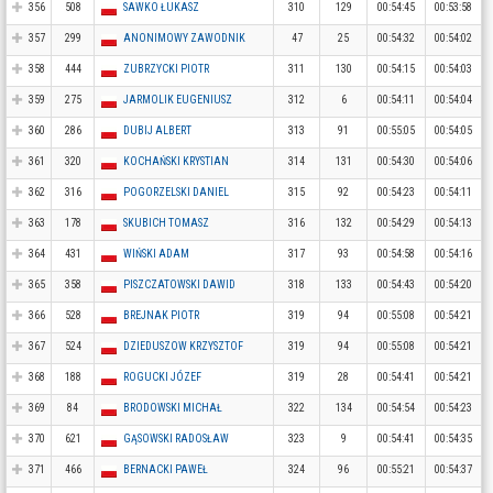
356
508
SAWKO ŁUKASZ
310
129
00:54:45
00:53:58
357
299
ANONIMOWY ZAWODNIK
47
25
00:54:32
00:54:02
358
444
ZUBRZYCKI PIOTR
311
130
00:54:15
00:54:03
359
275
JARMOLIK EUGENIUSZ
312
6
00:54:11
00:54:04
360
286
DUBIJ ALBERT
313
91
00:55:05
00:54:05
361
320
KOCHAŃSKI KRYSTIAN
314
131
00:54:30
00:54:06
362
316
POGORZELSKI DANIEL
315
92
00:54:23
00:54:11
363
178
SKUBICH TOMASZ
316
132
00:54:29
00:54:13
364
431
WIŃSKI ADAM
317
93
00:54:58
00:54:16
365
358
PISZCZATOWSKI DAWID
318
133
00:54:43
00:54:20
366
528
BREJNAK PIOTR
319
94
00:55:08
00:54:21
367
524
DZIEDUSZOW KRZYSZTOF
319
94
00:55:08
00:54:21
368
188
ROGUCKI JÓZEF
319
28
00:54:41
00:54:21
369
84
BRODOWSKI MICHAŁ
322
134
00:54:54
00:54:23
370
621
GĄSOWSKI RADOSŁAW
323
9
00:54:41
00:54:35
371
466
BERNACKI PAWEŁ
324
96
00:55:21
00:54:37