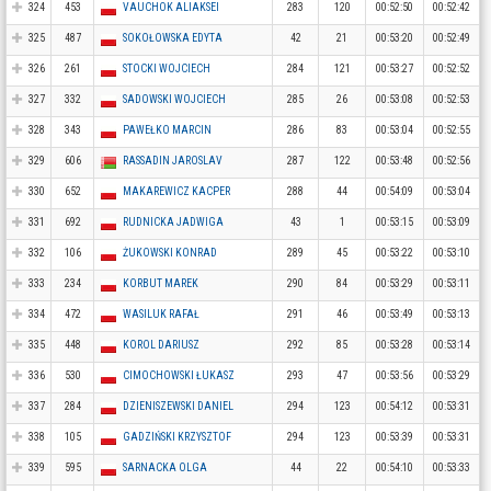
324
453
VAUCHOK ALIAKSEI
283
120
00:52:50
00:52:42
325
487
SOKOŁOWSKA EDYTA
42
21
00:53:20
00:52:49
326
261
STOCKI WOJCIECH
284
121
00:53:27
00:52:52
327
332
SADOWSKI WOJCIECH
285
26
00:53:08
00:52:53
328
343
PAWEŁKO MARCIN
286
83
00:53:04
00:52:55
329
606
RASSADIN JAROSLAV
287
122
00:53:48
00:52:56
330
652
MAKAREWICZ KACPER
288
44
00:54:09
00:53:04
331
692
RUDNICKA JADWIGA
43
1
00:53:15
00:53:09
332
106
ŻUKOWSKI KONRAD
289
45
00:53:22
00:53:10
333
234
KORBUT MAREK
290
84
00:53:29
00:53:11
334
472
WASILUK RAFAŁ
291
46
00:53:49
00:53:13
335
448
KOROL DARIUSZ
292
85
00:53:28
00:53:14
336
530
CIMOCHOWSKI ŁUKASZ
293
47
00:53:56
00:53:29
337
284
DZIENISZEWSKI DANIEL
294
123
00:54:12
00:53:31
338
105
GADZIŃSKI KRZYSZTOF
294
123
00:53:39
00:53:31
339
595
SARNACKA OLGA
44
22
00:54:10
00:53:33