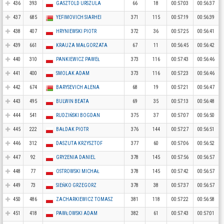
436
393
GASZTOLD URSZULA
66
18
00:57:03
00:56:37
437
685
YEFIMOVICH SIARHEI
371
115
00:57:19
00:56:39
438
407
HRYNIEWSKI PIOTR
372
36
00:57:25
00:56:41
439
661
KRAUZA MAŁGORZATA
67
11
00:56:45
00:56:42
440
310
PANKIEWICZ PAWEŁ
373
116
00:57:43
00:56:46
441
400
SMOLAK ADAM
373
116
00:57:23
00:56:46
442
674
BARYSEVICH ALENA
68
19
00:57:21
00:56:47
443
495
BULWIN BEATA
69
35
00:57:13
00:56:48
444
541
RUDZIŃSKI BOGDAN
375
37
00:57:07
00:56:50
445
222
BAŁDAK PIOTR
376
144
00:57:27
00:56:51
446
312
DASZUTA KRZYSZTOF
377
60
00:57:06
00:56:52
447
92
GRYŻENIA DANIEL
378
145
00:57:56
00:56:57
448
77
OSTROWSKI MICHAŁ
378
145
00:57:42
00:56:57
449
73
SIEŃKO GRZEGORZ
378
38
00:57:37
00:56:57
450
486
ZACHARKIEWICZ TOMASZ
381
118
00:57:22
00:56:58
451
418
PAWŁOWSKI ADAM
382
61
00:57:43
00:57:01