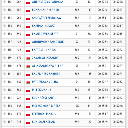
452
704
ANDRYSZCZYK PATRYCJA
70
12
00:57:25
00:57:05
453
682
BOHAN ALIAKSANDR
383
147
00:57:43
00:57:09
454
709
CHORĄŻY PRZEMYSŁAW
384
119
00:58:11
00:57:16
455
199
KAMIŃSKI ŁUKASZ
385
120
00:57:52
00:57:17
456
397
DAWIDOWSKA BEATA
71
36
00:57:36
00:57:18
457
425
ANONIMOWY ZAWODNIK
72
20
00:57:34
00:57:20
458
428
BARTOSZUK KAROL
386
62
00:58:03
00:57:22
459
677
ZAYATS ALIAKSANDR
387
121
00:57:38
00:57:23
460
671
ALIAKSANDRAVA ALENA
73
21
00:58:01
00:57:27
461
182
KACZMAREK BARTOSZ
388
148
00:57:58
00:57:29
462
667
PATOTSKAYA VOLHA
74
13
00:57:47
00:57:32
463
389
PILECKI JAKUB
389
63
00:57:55
00:57:41
464
724
KOCHAŃSKI KAROL
390
149
00:58:47
00:57:42
465
665
MOSZCZYŃSKA MARTA
75
14
00:58:20
00:57:46
466
179
KRETUŃSKI MARCIN
391
150
00:58:17
00:57:53
467
243
KUKLO SEBASTIAN
392
122
00:58:49
00:57:56