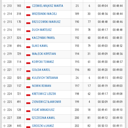
213
183
CZEMIEL-MIĘKISZ MARTA
25
6
00:49:04
00:48:44
214
318
WRZESINSKI MACIEJ
189
30
00:48:56
00:48:44
215
170
BRZOZOWSKI MARIUSZ
190
77
00:48:48
00:48:46
216
191
DUCH MATEUSZ
191
78
00:49:17
00:48:48
217
326
KACZYŃSKI PAWEŁ
192
60
00:49:45
00:48:51
218
696
SIJKO KAMIL
193
79
00:49:03
00:48:52
219
729
MAŁECKI KRYSTIAN
194
31
00:49:09
00:48:56
220
114
KORYCKI TOMASZ
195
61
00:49:30
00:48:57
221
117
GOŁDA KAROL
196
80
00:49:20
00:49:00
222
535
KULEVICH TATSIANA
26
6
00:49:15
00:49:02
223
157
NOWIK ROMAN
197
17
00:49:19
00:49:03
224
721
KRETOWICZ LESZEK
198
62
00:49:17
00:49:08
225
491
ZIENIEWICZ SŁAWOMIR
199
4
00:50:09
00:49:09
226
128
FIGAT ARKADIUSZ
200
18
00:49:41
00:49:10
227
338
SZCZECINA KAMIL
200
81
00:49:12
00:49:10
228
445
GRODZKI ŁUKASZ
202
82
00:50:13
00:49:11