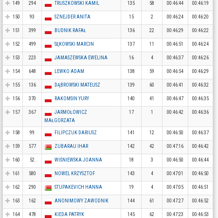
149
294
TRUSZKOWSKI KAMIL
135
58
00:46:44
00:46:19
150
93
SZNEJDER ANITA
15
2
00:46:24
00:46:20
151
399
BUDNIK RAFAŁ
136
22
00:46:29
00:46:22
152
499
SĘKOWSKI MARCIN
137
11
00:46:51
00:46:24
153
223
JAMASZEWSKA EWELINA
16
4
00:46:37
00:46:26
154
648
LEWKO ADAM
138
59
00:46:54
00:46:29
155
136
DĄBROWSKI MATEUSZ
139
60
00:46:41
00:46:32
156
370
RAKOMSIN YURY
140
41
00:46:47
00:46:35
157
367
JARMOŁOWICZ
17
1
00:46:42
00:46:36
MAŁGORZATA
158
99
FILIPCZUK DARIUSZ
141
12
00:46:50
00:46:37
159
577
ZUBARAU IHAR
142
42
00:47:16
00:46:42
160
52
WIŚNIEWSKA JOANNA
18
3
00:46:50
00:46:44
161
580
NOWEL KRZYSZTOF
143
4
00:47:01
00:46:50
162
290
STUPAKEVICH HANNA
19
4
00:47:05
00:46:51
163
162
ANONIMOWY ZAWODNIK
144
61
00:47:27
00:46:52
164
478
KIEDA PATRYK
145
62
00:47:23
00:46:53