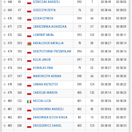
468
43
SZEWCZAK ANDRZEJ
393
7
00:58:49
00:58:00
469
47
GOSZCZYK EDYTA
76
22
00:58:46
00:58:03
470
550
SZOKA SZYMON
394
64
00:58:20
00:58:09
471
272
ZAKRZEWSKA AGNIESZKA
77
37
00:58:16
00:58:09
472
562
LOMPART RAFAŁ
395
123
00:58:51
00:58:11
473
335
KAVALCHUK NATALLIA
78
38
00:58:27
00:58:14
474
103
SIERZPUTOWSKI PRZEMYSŁAW
396
65
00:58:54
00:58:16
475
315
KULIK JAKUB
397
151
00:59:20
00:58:18
476
364
KOWALKO EWA
79
23
00:58:37
00:58:20
477
347
MARCINCZYK ADRIAN
398
66
00:59:11
00:58:20
478
368
URWAN KRZYSZTOF
399
124
00:58:38
00:58:22
479
563
ZABIELSKI MARCIN
400
152
00:59:14
00:58:23
480
122
NECCIA LUCA
401
39
00:58:36
00:58:28
481
253
DUCHNOWSKI ANDRZEJ
402
40
00:59:06
00:58:30
482
439
DANOWSKA-IDZIOK KINGA
80
15
00:59:23
00:58:31
483
208
DROŻDŻEWICZ DANIEL
403
125
00:58:43
00:58:35