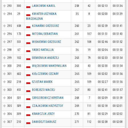
293
300
LASKOWSKI KAROL
258
42
00:52:13
00:51:36
294
29
KWIATEK-USZYŃSKA
35
8
00:52:00
00:51:39
MAGDALENA
295
658
KONARSKI GRZEGORZ
260
23
00:52:59
00:51:41
296
173
MITORAJ SEBASTIAN
261
107
00:51:51
00:51:43
297
551
WIŚNIEWSKI GRZEGORZ
262
108
00:52:46
00:51:52
298
67
YASKO NATALLIA
36
19
00:52:06
00:51:53
299
102
SIEMIENIUK ANDRZEJ
263
79
00:52:33
00:51:54
300
293
WIĘCKOWSKI MAKSYMILIAN
263
43
00:52:30
00:51:54
301
602
KIEŁCZEWSKI CEZARY
265
109
00:52:02
00:51:56
302
218
SZUSTAK MAREK
265
109
00:52:27
00:51:56
303
451
BOREJSZO MACIEJ
267
80
00:52:41
00:51:57
304
531
GRYGOROWICZ KRYSTIAN
268
7
00:52:09
00:51:59
305
509
CZAJKOWSKI KRZYSZTOF
269
111
00:52:18
00:52:01
306
309
KRAWCZUK JERZY
270
81
00:52:29
00:52:02
307
210
DAWIDEJT DARIUSZ
271
112
00:52:38
00:52:08