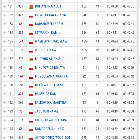
181
337
BUHAYENKA ALEH
162
13
00:48:08
00:47:35
182
322
GÓRECKA KATARZYNA
20
5
00:47:41
00:47:35
183
65
BARANOWSKI ADAM
163
51
00:47:49
00:47:41
184
596
SZYMAŃSKI KAMIL
164
66
00:47:51
00:47:42
185
544
WASILEWSKI JAROSŁAW
165
14
00:48:24
00:47:45
186
512
WOŁCZ LESŁAW
165
52
00:48:33
00:47:45
187
672
MURYHIN ALIAKSEI
167
53
00:48:24
00:47:46
188
62
MIKUTOWICZ RENATA
21
11
00:47:53
00:47:50
189
168
MOZOLEWSKA JOANNA
22
12
00:48:34
00:47:52
190
159
BŁAŻEWICZ DARIUSZ
168
15
00:48:21
00:48:02
191
328
RACEWICZ KAMIL
169
54
00:49:13
00:48:03
192
361
FALKOWSKA MARTYNA
23
5
00:48:10
00:48:04
193
78
SADOWSKI RAFAŁ
170
67
00:48:19
00:48:08
194
603
GIEREJKIEWICZ LUKASZ
171
68
00:48:13
00:48:09
195
58
KONOŃCZUK ŁUKASZ
171
27
00:48:52
00:48:09
196
548
ANTONOWICZ WOJCIECH
173
16
00:48:28
00:48:13