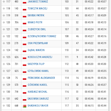
117
483
JAKIMIEC TOMASZ
103
31
00:45:22
00:45:07
118
143
TOMCZYK MACIEJ
103
44
00:45:15
00:45:07
119
518
SWIRSKI PATRYK
105
45
00:45:17
00:45:09
120
706
MIŃKO PIOTR
106
32
00:45:18
00:45:13
121
129
ZUBRZYCKI EMIL
107
33
00:45:24
00:45:14
122
132
DZIEWIĄTKOWSKI TOMASZ
108
46
00:45:27
00:45:16
123
273
OSIK PRZEMYSŁAW
109
47
00:45:22
00:45:19
124
142
DĄBAL MARCIN
110
34
00:45:24
00:45:23
125
626
KOSCIUCZYK ANDRZEJ
111
9
00:45:42
00:45:28
126
731
SKRZYPEK FILIP
112
48
00:45:33
00:45:30
127
625
SZYDŁOWSKI KAMIL
113
49
00:45:51
00:45:35
128
75
PERKOWSKI ALEKSANDER
114
16
00:46:19
00:45:36
129
573
GÓROWSKI KAROL
115
50
00:46:26
00:45:37
130
718
KARDASZ MICHAL
116
51
00:45:50
00:45:41
131
642
SADOWSKI DARIUSZ
117
52
00:45:46
00:45:44
132
668
SHASHKOU YAHOR
117
35
00:46:15
00:45:44