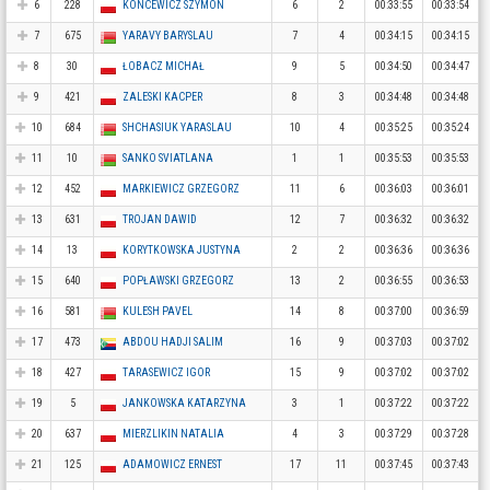
6
228
KONCEWICZ SZYMON
6
2
00:33:55
00:33:54
7
675
YARAVY BARYSLAU
7
4
00:34:15
00:34:15
8
30
ŁOBACZ MICHAŁ
9
5
00:34:50
00:34:47
9
421
ZALESKI KACPER
8
3
00:34:48
00:34:48
10
684
SHCHASIUK YARASLAU
10
4
00:35:25
00:35:24
11
10
SANKO SVIATLANA
1
1
00:35:53
00:35:53
12
452
MARKIEWICZ GRZEGORZ
11
6
00:36:03
00:36:01
13
631
TROJAN DAWID
12
7
00:36:32
00:36:32
14
13
KORYTKOWSKA JUSTYNA
2
2
00:36:36
00:36:36
15
640
POPŁAWSKI GRZEGORZ
13
2
00:36:55
00:36:53
16
581
KULESH PAVEL
14
8
00:37:00
00:36:59
17
473
ABDOU HADJI SALIM
16
9
00:37:03
00:37:02
18
427
TARASEWICZ IGOR
15
9
00:37:02
00:37:02
19
5
JANKOWSKA KATARZYNA
3
1
00:37:22
00:37:22
20
637
MIERZLIKIN NATALIA
4
3
00:37:29
00:37:28
21
125
ADAMOWICZ ERNEST
17
11
00:37:45
00:37:43