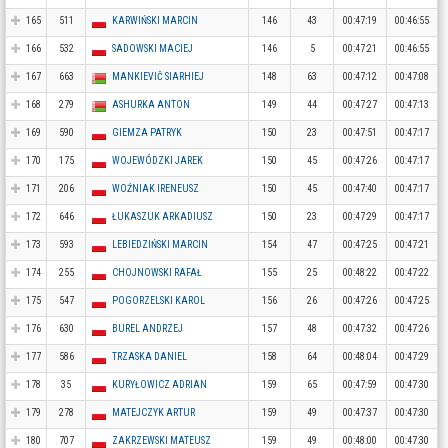
165
511
KARWIŃSKI MARCIN
146
43
00:47:19
00:46:55
166
532
SADOWSKI MACIEJ
146
5
00:47:21
00:46:55
167
663
MANKIEVIČ SIARHIEJ
148
63
00:47:12
00:47:08
168
279
ASHURKA ANTON
149
44
00:47:27
00:47:13
169
590
GIEMZA PATRYK
150
23
00:47:51
00:47:17
170
175
WOJEWÓDZKI JAREK
150
45
00:47:26
00:47:17
171
206
WOŹNIAK IRENEUSZ
150
45
00:47:40
00:47:17
172
646
ŁUKASZUK ARKADIUSZ
150
23
00:47:29
00:47:17
173
593
LEBIEDZIŃSKI MARCIN
154
47
00:47:25
00:47:21
174
255
CHOJNOWSKI RAFAŁ
155
25
00:48:22
00:47:22
175
547
POGORZELSKI KAROL
156
26
00:47:26
00:47:25
176
630
BUREL ANDRZEJ
157
48
00:47:32
00:47:26
177
586
TRZASKA DANIEL
158
64
00:48:04
00:47:29
178
35
KURYŁOWICZ ADRIAN
159
65
00:47:59
00:47:30
179
278
MATEJCZYK ARTUR
159
49
00:47:37
00:47:30
180
707
ZAKRZEWSKI MATEUSZ
159
49
00:48:00
00:47:30