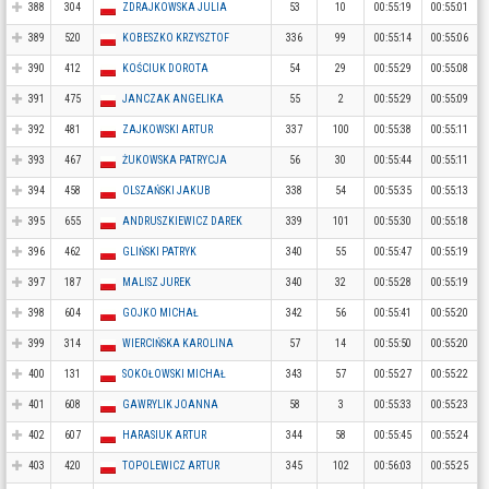
388
304
ZDRAJKOWSKA JULIA
53
10
00:55:19
00:55:01
389
520
KOBESZKO KRZYSZTOF
336
99
00:55:14
00:55:06
390
412
KOŚCIUK DOROTA
54
29
00:55:29
00:55:08
391
475
JANCZAK ANGELIKA
55
2
00:55:29
00:55:09
392
481
ZAJKOWSKI ARTUR
337
100
00:55:38
00:55:11
393
467
ŻUKOWSKA PATRYCJA
56
30
00:55:44
00:55:11
394
458
OLSZAŃSKI JAKUB
338
54
00:55:35
00:55:13
395
655
ANDRUSZKIEWICZ DAREK
339
101
00:55:30
00:55:18
396
462
GLIŃSKI PATRYK
340
55
00:55:47
00:55:19
397
187
MALISZ JUREK
340
32
00:55:28
00:55:19
398
604
GOJKO MICHAŁ
342
56
00:55:41
00:55:20
399
314
WIERCIŃSKA KAROLINA
57
14
00:55:50
00:55:20
400
131
SOKOŁOWSKI MICHAŁ
343
57
00:55:27
00:55:22
401
608
GAWRYLIK JOANNA
58
3
00:55:33
00:55:23
402
607
HARASIUK ARTUR
344
58
00:55:45
00:55:24
403
420
TOPOLEWICZ ARTUR
345
102
00:56:03
00:55:25