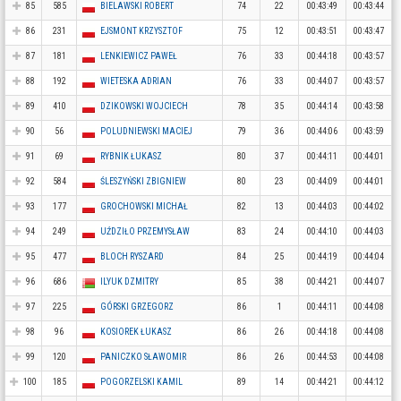
85
585
BIELAWSKI ROBERT
74
22
00:43:49
00:43:44
86
231
EJSMONT KRZYSZTOF
75
12
00:43:51
00:43:47
87
181
LENKIEWICZ PAWEŁ
76
33
00:44:18
00:43:57
88
192
WIETESKA ADRIAN
76
33
00:44:07
00:43:57
89
410
DZIKOWSKI WOJCIECH
78
35
00:44:14
00:43:58
90
56
POLUDNIEWSKI MACIEJ
79
36
00:44:06
00:43:59
91
69
RYBNIK ŁUKASZ
80
37
00:44:11
00:44:01
92
584
ŚLESZYŃSKI ZBIGNIEW
80
23
00:44:09
00:44:01
93
177
GROCHOWSKI MICHAŁ
82
13
00:44:03
00:44:02
94
249
UŹDZIŁO PRZEMYSŁAW
83
24
00:44:10
00:44:03
95
477
BLOCH RYSZARD
84
25
00:44:19
00:44:04
96
686
ILYUK DZMITRY
85
38
00:44:21
00:44:07
97
225
GÓRSKI GRZEGORZ
86
1
00:44:11
00:44:08
98
96
KOSIOREK ŁUKASZ
86
26
00:44:18
00:44:08
99
120
PANICZKO SŁAWOMIR
86
26
00:44:53
00:44:08
100
185
POGORZELSKI KAMIL
89
14
00:44:21
00:44:12