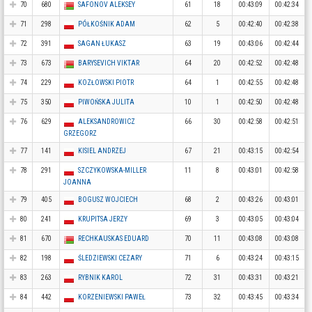
70
680
SAFONOV ALEKSEY
61
18
00:43:09
00:42:34
71
298
PÓŁKOŚNIK ADAM
62
5
00:42:40
00:42:38
72
391
SAGAN ŁUKASZ
63
19
00:43:06
00:42:44
73
673
BARYSEVICH VIKTAR
64
20
00:42:52
00:42:48
74
229
KOZŁOWSKI PIOTR
64
1
00:42:55
00:42:48
75
350
PIWOŃSKA JULITA
10
1
00:42:50
00:42:48
76
629
ALEKSANDROWICZ
66
30
00:42:58
00:42:51
GRZEGORZ
77
141
KISIEL ANDRZEJ
67
21
00:43:15
00:42:54
78
291
SZCZYKOWSKA-MILLER
11
8
00:43:01
00:42:58
JOANNA
79
405
BOGUSZ WOJCIECH
68
2
00:43:26
00:43:01
80
241
KRUPITSA JERZY
69
3
00:43:05
00:43:04
81
670
RECHKAUSKAS EDUARD
70
11
00:43:08
00:43:08
82
198
ŚLEDZIEWSKI CEZARY
71
6
00:43:24
00:43:15
83
263
RYBNIK KAROL
72
31
00:43:31
00:43:21
84
442
KORZENIEWSKI PAWEŁ
73
32
00:43:45
00:43:34