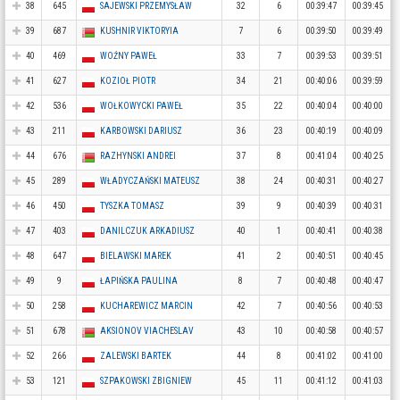
38
645
SAJEWSKI PRZEMYSŁAW
32
6
00:39:47
00:39:45
39
687
KUSHNIR VIKTORYIA
7
6
00:39:50
00:39:49
40
469
WOŹNY PAWEŁ
33
7
00:39:53
00:39:51
41
627
KOZIOŁ PIOTR
34
21
00:40:06
00:39:59
42
536
WOŁKOWYCKI PAWEŁ
35
22
00:40:04
00:40:00
43
211
KARBOWSKI DARIUSZ
36
23
00:40:19
00:40:09
44
676
RAZHYNSKI ANDREI
37
8
00:41:04
00:40:25
45
289
WŁADYCZAŃSKI MATEUSZ
38
24
00:40:31
00:40:27
46
450
TYSZKA TOMASZ
39
9
00:40:39
00:40:31
47
403
DANILCZUK ARKADIUSZ
40
1
00:40:41
00:40:38
48
647
BIELAWSKI MAREK
41
2
00:40:51
00:40:45
49
9
ŁAPIŃSKA PAULINA
8
7
00:40:48
00:40:47
50
258
KUCHAREWICZ MARCIN
42
7
00:40:56
00:40:53
51
678
AKSIONOV VIACHESLAV
43
10
00:40:58
00:40:57
52
266
ZALEWSKI BARTEK
44
8
00:41:02
00:41:00
53
121
SZPAKOWSKI ZBIGNIEW
45
11
00:41:12
00:41:03