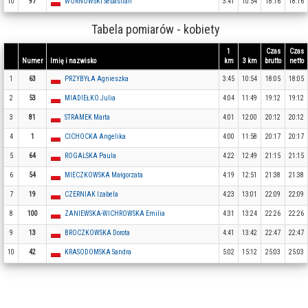
10
97
WORNOWSKI Sebastian
3:41
10:54
18:16
18:16
Tabela pomiarów - kobiety
1
Czas
Czas
Numer
Imię i nazwisko
km
3 km
brutto
netto
1
63
PRZYBYŁA Agnieszka
3:45
10:54
18:05
18:05
2
53
MIADIEŁKO Julia
4:04
11:49
19:12
19:12
3
81
STRAMEK Marta
4:01
12:00
20:12
20:12
4
1
CICHOCKA Angelika
4:00
11:58
20:17
20:17
5
64
ROGALSKA Paula
4:22
12:49
21:15
21:15
6
54
MIECZKOWSKA Małgorzata
4:19
12:51
21:38
21:38
7
19
CZERNIAK Izabela
4:23
13:01
22:09
22:09
8
100
ZANIEWSKA-WICHROWSKA Emilia
4:31
13:24
22:26
22:26
9
13
BROCZKOWSKA Dorota
4:41
13:42
22:47
22:47
10
42
KRASODOMSKA Sandra
5:02
15:12
25:03
25:03