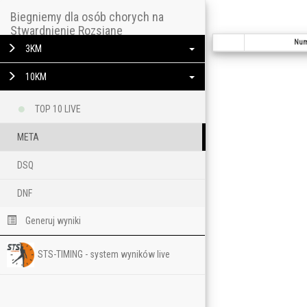
Biegniemy dla osób chorych na
Stwardnienie Rozsiane
Num
3KM
10KM
TOP 10 LIVE
META
DSQ
DNF
Generuj wyniki
STS-TIMING - system wyników live