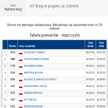
XV Bieg w pogoni za żubrem
Toggle
Wybierz bieg
navigation
Strona nie wymaga odświeżania. Aktualizuje się automatycznie co 30
sekund.
Tabela pomiarów - mężczyźni
Czas
Czas
Numer
Imię i nazwisko
brutto
netto
1
1316
OGORZAŁY TOMASZ
00:27:45
00:27:45
2
1588
KORZENIOWSKI ADRIAN
00:28:29
00:28:29
3
1178
KALEMBKA KAMIL
00:29:41
00:29:41
4
1265
MARTYKA MICHAŁ
00:29:55
00:29:55
5
1233
KUŁYNYCZ DARIUSZ KUŁYNYCZ
00:30:01
00:30:00
6
1413
STANISZEWSKI JAKUB
00:30:22
00:30:15
7
1372
ROMAN MATEUSZ
00:30:32
00:30:32
8
1557
KOT MACIEJ
00:30:39
00:30:38
9
1412
SROKA MIROSŁAW
00:30:45
00:30:44