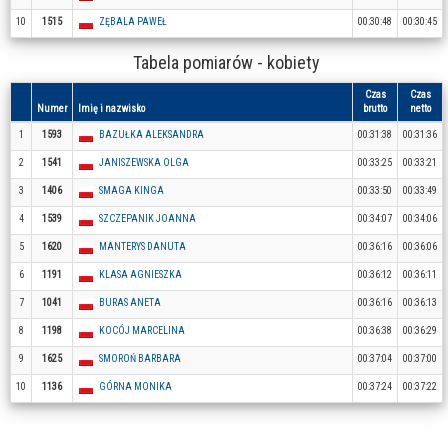
10
1515
ZĘBALA PAWEŁ
00:30:48
00:30:45
Tabela pomiarów - kobiety
Czas
Czas
Numer
Imię i nazwisko
brutto
netto
1
1593
BAZUŁKA ALEKSANDRA
00:31:38
00:31:36
2
1541
JANISZEWSKA OLGA
00:33:25
00:33:21
3
1406
SMAGA KINGA
00:33:50
00:33:49
4
1539
SZCZEPANIK JOANNA
00:34:07
00:34:06
5
1620
MANTERYS DANUTA
00:36:16
00:36:06
6
1191
KLASA AGNIESZKA
00:36:12
00:36:11
7
1041
BURAS ANETA
00:36:16
00:36:13
8
1198
KOCÓJ MARCELINA
00:36:38
00:36:29
9
1625
SMOROŃ BARBARA
00:37:04
00:37:00
10
1136
GÓRNA MONIKA
00:37:24
00:37:22