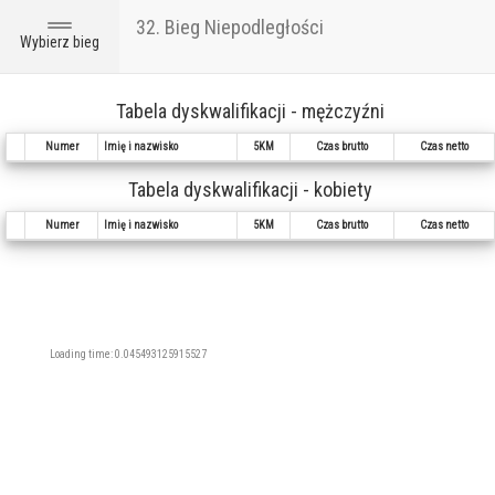
32. Bieg Niepodległości
Toggle
Wybierz bieg
navigation
Tabela dyskwalifikacji - mężczyźni
Numer
Imię i nazwisko
5KM
Czas brutto
Czas netto
Tabela dyskwalifikacji - kobiety
Numer
Imię i nazwisko
5KM
Czas brutto
Czas netto
Loading time: 0.045493125915527