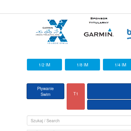
1/2 IM
1/8 IM
1/4 IM
Pływanie
T1
Swim