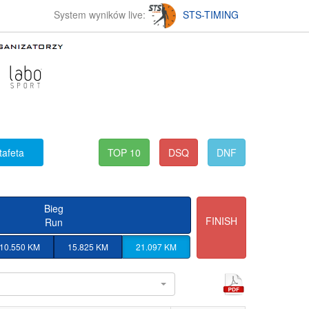
System wyników live:
STS-TIMING
tafeta
TOP 10
DSQ
DNF
Bieg
FINISH
Run
10.550 KM
15.825 KM
21.097 KM
l