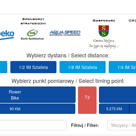
Wybierz dystans / Select distance:
1/2 IM Sztafeta
1/8 IM Sztafeta
1/4 IM Sz
Wybierz punkt pomiarowy / Select timing point:
Rower
T2
Bike
90 KM
5.275 KM
Filtruj / Filter:
Wszyscy / Al