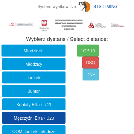
System wyników live:
STS-TIMING
Wybierz dystans / Select distance:
Młodziczki
TOP 10
DSQ
Młodzicy
DNF
Juniorki
Junior
Kobiety Elita / U23
Mężczyźni Elita / U23
OOM Juniorki młodsze