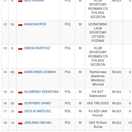
11
6
WILK ADRIAN
POL
M
KLUB
M-U23
5
SPORTOWY
IRONMAN C/S
POLSKA
SZCZECIN
12
24
ADAM KACPER
POL
M
UCZNIOWSKI
LKUB
SPORTOWY
CITYZEN
POZNAŃ
13
8
SMĘDA BARTOSZ
POL
M
KLUB
SPORTOWY
IRONMAN C/S
POLSKA
SZCZECIN
14
26
DAŃKOWSKI DOMINIK
POL
M
Triathlonowa
M-U23
6
Akademia
Młodzieży
Wrocław
15
21
SŁOMIŃSKI SEBASTIAN
POL
M
KS GVT
M-U23
7
Świebodzice
16
20
GORYŃSKI DAWID
POL
M
UKS TRS SUSZ
M-U23
8
17
12
CIEŚLIK MATEUSZ
POL
M
KU AZS UAM
M-U23
9
Poznań
18
14
JARLIŃSKI MICHAŁ
POL
M
UKS Tri-Team
M-U23
10
Rumia