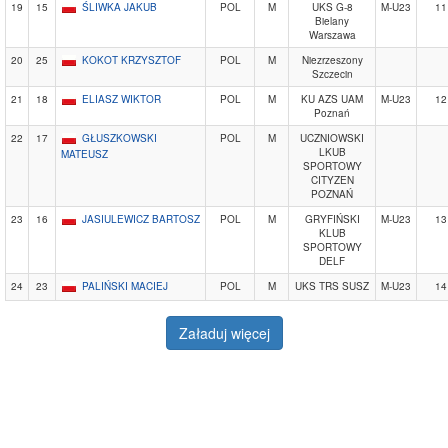
19
15
ŚLIWKA JAKUB
POL
M
UKS G-8
M-U23
11
Bielany
Warszawa
20
25
KOKOT KRZYSZTOF
POL
M
Niezrzeszony
Szczecin
21
18
ELIASZ WIKTOR
POL
M
KU AZS UAM
M-U23
12
Poznań
22
17
GŁUSZKOWSKI
POL
M
UCZNIOWSKI
LKUB
MATEUSZ
SPORTOWY
CITYZEN
POZNAŃ
23
16
JASIULEWICZ BARTOSZ
POL
M
GRYFIŃSKI
M-U23
13
KLUB
SPORTOWY
DELF
24
23
PALIŃSKI MACIEJ
POL
M
UKS TRS SUSZ
M-U23
14
Załaduj więcej