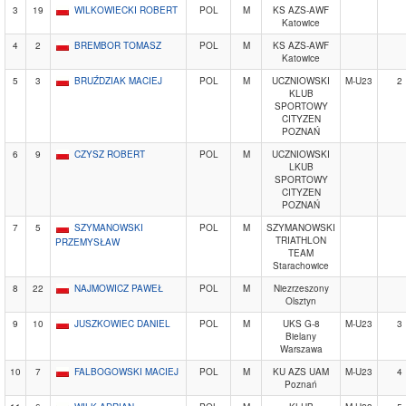
3
19
WILKOWIECKI ROBERT
POL
M
KS AZS-AWF
Katowice
4
2
BREMBOR TOMASZ
POL
M
KS AZS-AWF
Katowice
5
3
BRUŹDZIAK MACIEJ
POL
M
UCZNIOWSKI
M-U23
2
KLUB
SPORTOWY
CITYZEN
POZNAŃ
6
9
CZYSZ ROBERT
POL
M
UCZNIOWSKI
LKUB
SPORTOWY
CITYZEN
POZNAŃ
7
5
SZYMANOWSKI
POL
M
SZYMANOWSKI
TRIATHLON
PRZEMYSŁAW
TEAM
Starachowice
8
22
NAJMOWICZ PAWEŁ
POL
M
Niezrzeszony
Olsztyn
9
10
JUSZKOWIEC DANIEL
POL
M
UKS G-8
M-U23
3
Bielany
Warszawa
10
7
FALBOGOWSKI MACIEJ
POL
M
KU AZS UAM
M-U23
4
Poznań