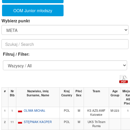
OOM Junior młodszy
Wybierz punkt
Filtruj / Filter:
#
Nr
Nazwisko, imię
Kraj
Płeć
Team
Age
Miej
Bib
Surname, Name
Country
Sex
Group
Ka
A
Pla
1
1
OLIWA MICHAŁ
POL
M
KS AZS-AWF
M-U23
1
Katowice
2
11
STĘPNIAK KACPER
POL
M
UKS Tri-Team
Rumia