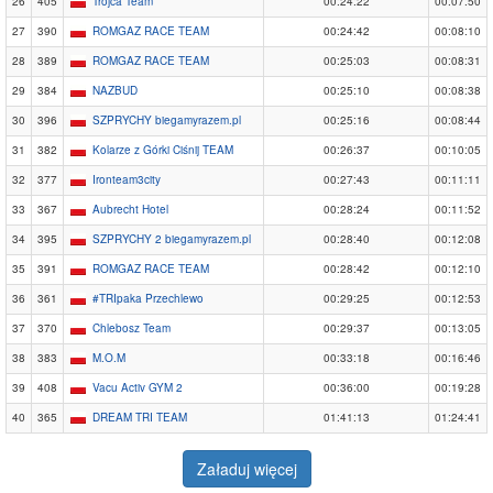
26
405
Trójca Team
00:24:22
00:07:50
27
390
ROMGAZ RACE TEAM
00:24:42
00:08:10
28
389
ROMGAZ RACE TEAM
00:25:03
00:08:31
29
384
NAZBUD
00:25:10
00:08:38
30
396
SZPRYCHY biegamyrazem.pl
00:25:16
00:08:44
31
382
Kolarze z Górki Ciśnij TEAM
00:26:37
00:10:05
32
377
Ironteam3city
00:27:43
00:11:11
33
367
Aubrecht Hotel
00:28:24
00:11:52
34
395
SZPRYCHY 2 biegamyrazem.pl
00:28:40
00:12:08
35
391
ROMGAZ RACE TEAM
00:28:42
00:12:10
36
361
#TRIpaka Przechlewo
00:29:25
00:12:53
37
370
Chlebosz Team
00:29:37
00:13:05
38
383
M.O.M
00:33:18
00:16:46
39
408
Vacu Activ GYM 2
00:36:00
00:19:28
40
365
DREAM TRI TEAM
01:41:13
01:24:41
Załaduj więcej