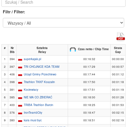
Filtr / Filter:
#
Nr
Sztafeta
Strata
Czas netto / Chip Time
Bib
Relay
Gap
1
394
superkajak.pl
00:16:32
00:00:00
2
397
TRI CHOJNICE KDA TEAM
00:17:29
00:00:57
3
406
Urząd Gminy Przechlewo
00:17:44
00:01:12
4
398
Triathlon TKKF Koszalin
00:17:50
00:01:18
5
381
Kociewiacy
00:17:51
00:01:19
6
385
NIE MA CO ZBIERAĆ
00:18:00
00:01:28
7
400
TRIBA Triathlon Barcin
00:18:25
00:01:53
8
376
IronTeam3City
00:18:47
00:02:15
9
380
kara musi byc
00:18:51
00:02:19