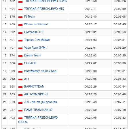
10
402
TRIPAKA PRZECHLEWO BOYS
00:18:58
00:02:26
11
404
TRIPAKA PRZECHLEWO MIX
00:19:11
00:02:39
12
375
F3Team
00:19:40
00:03:08
13
409
Where is Czaban?
00:20:17
00:03:45
14
392
Rotmanka TRI
00:20:31
00:03:59
15
401
Tripaka Przechlewo
00:21:03
00:04:31
16
407
Vacu Activ GYM 1
00:22:01
00:05:29
17
374
Dream Team
00:22:02
00:05:30
18
386
POLARki
00:22:02
00:05:30
19
369
Borowikowy Zielony Sad
00:22:03
00:05:31
20
362
2+1
00:22:05
00:05:33
21
368
BARNET-TEAM
00:22:26
00:05:54
22
363
AKTIVON SPORT
00:23:20
00:06:48
23
379
JDJ - nie ma jak spontan
00:23:43
00:07:11
24
387
RAMS TEAM NAKŁO
00:23:50
00:07:18
25
403
TRIPAKA PRZECHLEWO
00:24:05
00:07:33
GIRLS