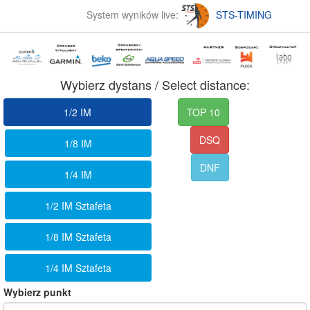
System wyników live:
STS-TIMING
Wybierz dystans / Select distance:
1/2 IM
TOP 10
DSQ
1/8 IM
DNF
1/4 IM
1/2 IM Sztafeta
1/8 IM Sztafeta
1/4 IM Sztafeta
Wybierz punkt