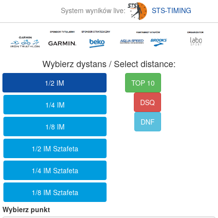
System wyników live:
STS-TIMING
Wybierz dystans / Select distance:
1/2 IM
TOP 10
DSQ
1/4 IM
DNF
1/8 IM
1/2 IM Sztafeta
1/4 IM Sztafeta
1/8 IM Sztafeta
Wybierz punkt