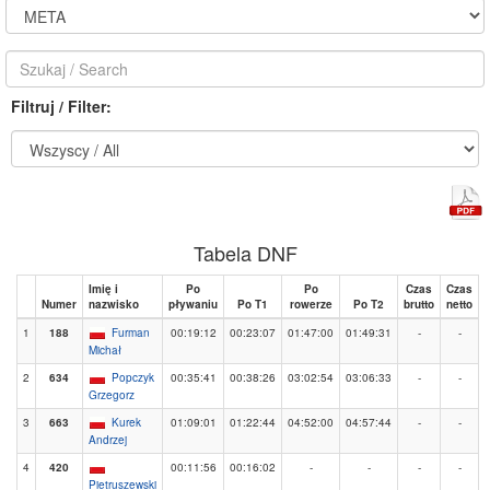
Filtruj / Filter:
Tabela DNF
Imię i
Po
Po
Czas
Czas
Numer
nazwisko
pływaniu
Po T1
rowerze
Po T2
brutto
netto
1
188
Furman
00:19:12
00:23:07
01:47:00
01:49:31
-
-
Michał
2
634
Popczyk
00:35:41
00:38:26
03:02:54
03:06:33
-
-
Grzegorz
3
663
Kurek
01:09:01
01:22:44
04:52:00
04:57:44
-
-
Andrzej
4
420
00:11:56
00:16:02
-
-
-
-
Pietruszewski