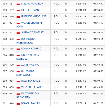
198
451
LISZKA WOJCIECH
POL
M
05:41:55
01:43:07
199
497
GEBEL TOMASZ
POL
M
05:42:24
01:43:36
200
370
RUSINEK MIROSŁAW
POL
M
05:42:28
01:43:40
201
391
WOJCIECHOWSKI
POL
M
05:43:05
01:44:17
ADAM
202
397
SURMACZ TOMASZ
POL
M
05:44:01
01:45:13
203
626
BORKOWSKI
POL
M
05:44:59
01:46:11
PRZEMYSŁAW
204
458
NOWAK KONRAD
POL
M
05:45:23
01:46:35
205
318
OCHRYMOWICZ
POL
M
05:45:53
01:47:05
MATEUSZ
206
409
ŻUKIEWICZ PIOTR
POL
M
05:47:03
01:48:15
207
435
SERWATKA
POL
M
05:47:23
01:48:35
KRZYSZTOF
208
357
MAJCZAK KAMIL
POL
M
05:47:58
01:49:10
209
463
WOŹNICKI ADAM
POL
M
05:48:19
01:49:31
210
531
KACZMARCZYK
POL
M
05:49:49
01:51:01
SEBASTIAN
211
340
NOWOK MACIEJ
POL
M
05:50:14
01:51:26