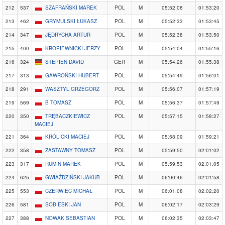
212
537
SZAFRAŃSKI MAREK
POL
M
05:52:08
01:53:20
213
462
GRYMULSKI ŁUKASZ
POL
M
05:52:33
01:53:45
214
347
JĘDRYCHA ARTUR
POL
M
05:52:38
01:53:50
215
400
KROPIEWNICKI JERZY
POL
M
05:54:04
01:55:16
216
324
STEPIEN DAVID
GER
M
05:54:26
01:55:38
217
313
GAWROŃSKI HUBERT
POL
M
05:54:49
01:56:01
218
291
WASZTYL GRZEGORZ
POL
M
05:56:07
01:57:19
219
569
B TOMASZ
POL
M
05:56:37
01:57:49
220
350
TRĘBACZKIEWICZ
POL
M
05:57:15
01:58:27
MACIEJ
221
364
KRÓLICKI MACIEJ
POL
M
05:58:09
01:59:21
222
358
ZASTAWNY TOMASZ
POL
M
05:59:50
02:01:02
223
317
RUMIN MAREK
POL
M
05:59:53
02:01:05
224
625
GWIAŹDZIŃSKI JAKUB
POL
M
06:00:46
02:01:58
225
553
CZERWIEC MICHAŁ
POL
M
06:01:08
02:02:20
226
581
SOBIESKI JAN
POL
M
06:02:17
02:03:29
227
388
NOWAK SEBASTIAN
POL
M
06:02:35
02:03:47