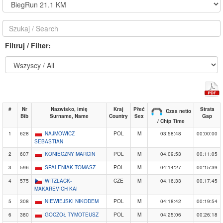
Filtruj / Filter:
#
Nr
Nazwisko, imię
Kraj
Płeć
Strata
Czas netto
Bib
Surname, Name
Country
Sex
Gap
/ Chip Time
1
628
NAJMOWICZ
POL
M
03:58:48
00:00:00
SEBASTIAN
2
607
KONIECZNY MARCIN
POL
M
04:09:53
00:11:05
3
596
SPALENIAK TOMASZ
POL
M
04:14:27
00:15:39
4
575
WITZLACK-
CZE
M
04:16:33
00:17:45
MAKAREVICH KAI
5
308
NIEWIEJSKI NIKODEM
POL
M
04:18:42
00:19:54
6
380
GOCZOŁ TYMOTEUSZ
POL
M
04:25:06
00:26:18