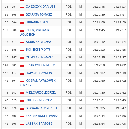
134
281
GĄSZCZYK DARIUSZ
POL
M
05:20:15
01:21:27
135
408
SZARATA TOMASZ
POL
M
05:20:39
01:21:51
136
564
URBANIAK DANIEL
POL
M
05:21:38
01:22:50
137
588
GORĄCZKOWSKI
POL
M
05:21:45
01:22:57
WOJCIECH
138
511
SKURZAK MICHAŁ
POL
M
05:22:12
01:23:24
139
638
BONIECKI PIOTR
POL
M
05:22:23
01:23:35
140
457
CIERNIAK TOMASZ
POL
M
05:22:25
01:23:37
141
301
LIZAK WŁODZIMIERZ
POL
M
05:22:50
01:24:02
142
417
RAPACKI SZYMON
POL
M
05:23:07
01:24:19
143
491
KOSPAŁ PAWŁOWSKI
POL
M
05:23:50
01:25:02
ŁUKASZ
144
543
MIELCAREK JĘDRZEJ
POL
M
05:24:30
01:25:42
145
525
KULIK GRZEGORZ
POL
M
05:25:31
01:26:43
146
378
STAWARZ KRZYSZTOF
POL
M
05:25:35
01:26:47
147
500
ZAKRZEWSKI TOMASZ
POL
M
05:25:44
01:26:56
148
396
LASSAK BARTOSZ
POL
M
05:25:54
01:27:06