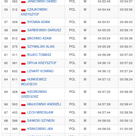
55
362
JANKOWSKI DAWID
POL
M
04:53:45
00:54:57
56
312
CZAJKOWSKI
POL
M
04:54:44
00:55:56
KRZYSZTOF
57
309
RYCMAN ADAM
POL
M
04:54:51
00:56:03
58
636
SARBIEWSKI DARIUSZ
POL
M
04:55:03
00:56:15
59
612
MACHNIO ADAM
POL
M
04:55:24
00:56:36
60
375
SZYWALSKI ALAN
POL
M
04:55:29
00:56:41
61
411
BUJKO TOMASZ
POL
M
04:56:08
00:57:20
62
361
DRYJA KRZYSZTOF
POL
M
04:56:10
00:57:22
63
632
LENART KONRAD
POL
M
04:56:12
00:57:24
64
611
HUNKIEWICZ
POL
M
04:57:12
00:58:24
WOJCIECH
65
328
KIEDROWSKI
POL
M
04:57:23
00:58:35
GRZEGORZ
66
503
MAŁKOWSKI ANDRZEJ
POL
M
04:57:29
00:58:41
67
403
LECH MIROSŁAW
POL
M
04:57:44
00:58:56
68
399
SAWICKI SZYMON
POL
M
04:58:00
00:59:12
69
385
KRAKOWSKI JAN
POL
M
04:58:53
01:00:05