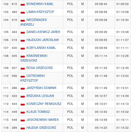
102
615
BONIEWSKI KAMIL
POL
M
05:08:40
01:09:52
103
483
LIMAN KRZYSZTOF
POL
M
05:08:56
01:10:08
104
515
NIEDŹWIADEK
POL
M
05:09:28
01:10:40
ANDRZEJ
105
464
DANIELKIEWICZ JAREK
POL
M
05:09:36
01:10:48
106
319
HAJDUCKI JAROSŁAW
POL
M
05:09:55
01:11:07
107
430
KOBYLAŃSKI KAMIL
POL
M
05:09:59
01:11:11
108
305
KRAŚNIEWSKI
POL
M
05:11:14
01:12:26
GRZEGORZ
109
507
ROSA GRZEGORZ
POL
M
05:11:33
01:12:45
110
556
OSTROWSKI
POL
M
05:11:48
01:13:00
KRZYSZTOF
111
286
JARZYŃSKI DOMINIK
POL
M
05:11:49
01:13:01
112
423
BRZUSKA LESŁAW
POL
M
05:12:57
01:14:09
113
434
KONIECZNY REMIGIUSZ
POL
M
05:13:01
01:14:13
114
449
KLAUS TOMASZ
POL
M
05:13:50
01:15:02
115
548
JASIONOWSKI MAREK
POL
M
05:13:59
01:15:11
116
289
HAJDUK GRZEGORZ
POL
M
05:14:20
01:15:32