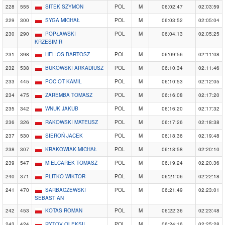
228
555
SITEK SZYMON
POL
M
06:02:47
02:03:59
229
300
SYGA MICHAŁ
POL
M
06:03:52
02:05:04
230
290
POPŁAWSKI
POL
M
06:04:13
02:05:25
KRZESIMIR
231
398
HELIOS BARTOSZ
POL
M
06:09:56
02:11:08
232
538
BUKOWSKI ARKADIUSZ
POL
M
06:10:34
02:11:46
233
445
POCIOT KAMIL
POL
M
06:10:53
02:12:05
234
475
ZAREMBA TOMASZ
POL
M
06:16:08
02:17:20
235
342
WNUK JAKUB
POL
M
06:16:20
02:17:32
236
326
RAKOWSKI MATEUSZ
POL
M
06:17:26
02:18:38
237
530
SIEROŃ JACEK
POL
M
06:18:36
02:19:48
238
307
KRAKOWIAK MICHAŁ
POL
M
06:18:58
02:20:10
239
547
MIELCAREK TOMASZ
POL
M
06:19:24
02:20:36
240
371
PLITKO WIKTOR
POL
M
06:21:06
02:22:18
241
470
SARBACZEWSKI
POL
M
06:21:49
02:23:01
SEBASTIAN
242
453
KOTAS ROMAN
POL
M
06:22:36
02:23:48
243
424
RYTOV OLEKSII
POL
M
06:24:16
02:25:28