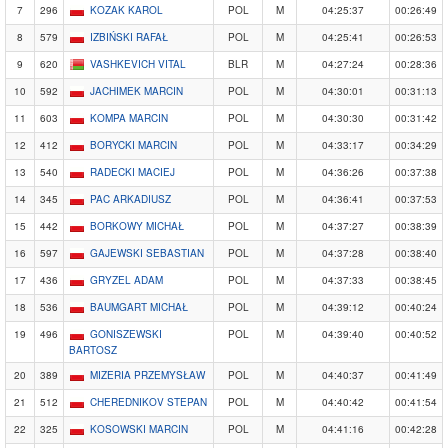
7
296
KOZAK KAROL
POL
M
04:25:37
00:26:49
8
579
IZBIŃSKI RAFAŁ
POL
M
04:25:41
00:26:53
9
620
VASHKEVICH VITAL
BLR
M
04:27:24
00:28:36
10
592
JACHIMEK MARCIN
POL
M
04:30:01
00:31:13
11
603
KOMPA MARCIN
POL
M
04:30:30
00:31:42
12
412
BORYCKI MARCIN
POL
M
04:33:17
00:34:29
13
540
RADECKI MACIEJ
POL
M
04:36:26
00:37:38
14
345
PAC ARKADIUSZ
POL
M
04:36:41
00:37:53
15
442
BORKOWY MICHAŁ
POL
M
04:37:27
00:38:39
16
597
GAJEWSKI SEBASTIAN
POL
M
04:37:28
00:38:40
17
436
GRYZEL ADAM
POL
M
04:37:33
00:38:45
18
536
BAUMGART MICHAŁ
POL
M
04:39:12
00:40:24
19
496
GONISZEWSKI
POL
M
04:39:40
00:40:52
BARTOSZ
20
389
MIZERIA PRZEMYSŁAW
POL
M
04:40:37
00:41:49
21
512
CHEREDNIKOV STEPAN
POL
M
04:40:42
00:41:54
22
325
KOSOWSKI MARCIN
POL
M
04:41:16
00:42:28