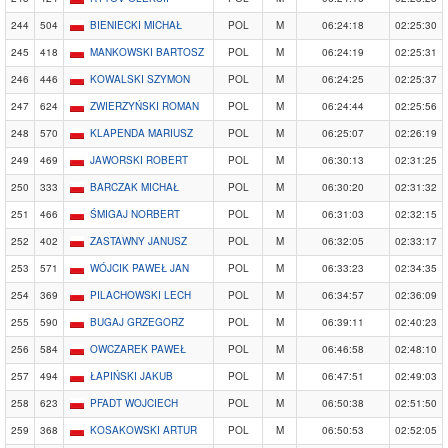
244
504
BIENIECKI MICHAŁ
POL
M
06:24:18
02:25:30
245
418
MANKOWSKI BARTOSZ
POL
M
06:24:19
02:25:31
246
446
KOWALSKI SZYMON
POL
M
06:24:25
02:25:37
247
624
ZWIERZYŃSKI ROMAN
POL
M
06:24:44
02:25:56
248
570
KLAPENDA MARIUSZ
POL
M
06:25:07
02:26:19
249
469
JAWORSKI ROBERT
POL
M
06:30:13
02:31:25
250
333
BARCZAK MICHAŁ
POL
M
06:30:20
02:31:32
251
466
ŚMIGAJ NORBERT
POL
M
06:31:03
02:32:15
252
402
ZASTAWNY JANUSZ
POL
M
06:32:05
02:33:17
253
571
WÓJCIK PAWEŁ JAN
POL
M
06:33:23
02:34:35
254
369
PILACHOWSKI LECH
POL
M
06:34:57
02:36:09
255
590
BUGAJ GRZEGORZ
POL
M
06:39:11
02:40:23
256
584
OWCZAREK PAWEŁ
POL
M
06:46:58
02:48:10
257
494
ŁAPIŃSKI JAKUB
POL
M
06:47:51
02:49:03
258
623
PFADT WOJCIECH
POL
M
06:50:38
02:51:50
259
368
KOSAKOWSKI ARTUR
POL
M
06:50:53
02:52:05