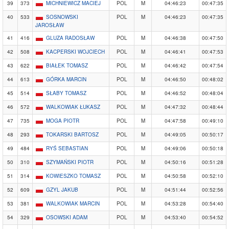
39
373
MICHNIEWICZ MACIEJ
POL
M
04:46:23
00:47:35
40
533
SOSNOWSKI
POL
M
04:46:23
00:47:35
JAROSŁAW
41
416
GLUZA RADOSŁAW
POL
M
04:46:38
00:47:50
42
508
KACPERSKI WOJCIECH
POL
M
04:46:41
00:47:53
43
622
BIAŁEK TOMASZ
POL
M
04:46:42
00:47:54
44
613
GÓRKA MARCIN
POL
M
04:46:50
00:48:02
45
514
SŁABY TOMASZ
POL
M
04:46:52
00:48:04
46
572
WALKOWIAK ŁUKASZ
POL
M
04:47:32
00:48:44
47
735
MOGA PIOTR
POL
M
04:47:58
00:49:10
48
293
TOKARSKI BARTOSZ
POL
M
04:49:05
00:50:17
49
484
RYŚ SEBASTIAN
POL
M
04:49:06
00:50:18
50
310
SZYMAŃSKI PIOTR
POL
M
04:50:16
00:51:28
51
314
KOWIESZKO TOMASZ
POL
M
04:50:58
00:52:10
52
609
GZYL JAKUB
POL
M
04:51:44
00:52:56
53
381
WALKOWIAK MARCIN
POL
M
04:53:28
00:54:40
54
329
OSOWSKI ADAM
POL
M
04:53:40
00:54:52