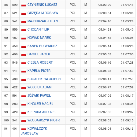
86
599
CZYNIENIK ŁUKASZ
POL
M
05:03:29
01:04:41
87
521
GRZĘDA MIROSŁAW
POL
M
05:03:54
01:05:06
88
541
MAJCHRZAK JULIAN
POL
M
05:04:16
01:05:28
89
559
CHODAN FILIP
POL
M
05:04:28
01:05:40
90
487
NOWAK MAREK
POL
M
05:04:53
01:06:05
91
450
BANEK EUGENIUSZ
POL
M
05:05:14
01:06:26
92
406
DAGIEL JACEK
POL
M
05:05:53
01:07:05
93
546
CIEŚLA ROBERT
POL
M
05:06:16
01:07:28
94
441
KAPELA PIOTR
POL
M
05:06:38
01:07:50
95
480
BUGALSKI WOJCIECH
POL
M
05:06:41
01:07:53
96
422
WOJCIUK ADAM
POL
M
05:06:47
01:07:59
97
591
JÓŹWIK PAWEŁ
POL
M
05:07:05
01:08:17
98
283
KINDLER MACIEJ
POL
M
05:07:23
01:08:35
99
429
KIEPURA ANDRZEJ
POL
M
05:07:55
01:09:07
100
341
WŁODARCZYK PIOTR
POL
M
05:08:03
01:09:15
101
401
KOWALCZYK
POL
M
05:08:04
01:09:16
JAROSŁAW