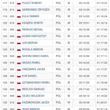
117
473
POŁEĆ ROBERT
POL
M
05:14:25
01:15:37
118
614
SARNOWSKI ZBYSZEK
POL
M
05:14:39
01:15:51
119
420
KULA DAMIAN
POL
M
05:14:52
01:16:04
120
616
KSIĄŻEK DYMITR
POL
M
05:15:01
01:16:13
121
394
PARACKI MICHAŁ
POL
M
05:15:48
01:17:00
122
356
KOZAK KRZYSZTOF
POL
M
05:15:49
01:17:01
123
390
JON MARCIN
POL
M
05:15:53
01:17:05
124
574
ROGALA MARCIN
POL
M
05:15:53
01:17:05
125
330
SKIERKOWSKI KAROL
POL
M
05:15:59
01:17:11
126
578
NAGAS PAWEŁ
POL
M
05:16:23
01:17:35
127
562
OWCZAREK JACEK
POL
M
05:16:25
01:17:37
128
482
KUR DANIEL
POL
M
05:16:39
01:17:51
129
586
SZYMANOWSKI PAWEŁ
POL
M
05:17:34
01:18:46
130
355
REDLICH DARIUSZ
POL
M
05:17:42
01:18:54
131
495
CEJKO WOJCIECH
POL
M
05:18:10
01:19:22
132
316
KAZIMIERCZAK JACEK
POL
M
05:18:49
01:20:01
133
303
GOSZ MARCIN
POL
M
05:20:02
01:21:14