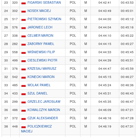
23
320
FIGARSKI SEBASTIAN
POL
M
04:42:41
00:43:53
24
302
NOSEK MACIEJ
POL
M
04:43:49
00:45:01
25
517
PIETROWSKI SZYMON
POL
M
04:44:00
00:45:12
26
576
JARONIEC LECH
POL
M
04:44:04
00:45:16
27
338
CELMER MARCIN
POL
M
04:44:10
00:45:22
28
282
ZABORNY PAWEŁ
POL
M
04:44:15
00:45:27
29
558
WIŚNIEWSKI FILIP
POL
M
04:44:33
00:45:45
30
499
CIESLEWSKI PIOTR
POL
M
04:44:39
00:45:51
31
376
KRZESAJ MARIUSZ
POL
M
04:44:47
00:45:59
32
542
KONECKI MARCIN
POL
M
04:45:15
00:46:27
33
485
WOLAK PAWEŁ
POL
M
04:45:24
00:46:36
34
433
SZUL DANIEL
POL
M
04:45:31
00:46:43
35
299
GRZELEC JAROSŁAW
POL
M
04:45:35
00:46:47
36
486
KOWALCZYK MARCIN
POL
M
04:46:09
00:47:21
37
372
CZUK ALEKSANDER
POL
M
04:46:16
00:47:28
38
448
POLICZKIEWICZ
POL
M
04:46:19
00:47:31
MACIEJ