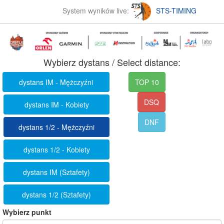
System wyników live:
STS-TIMING
Wybierz dystans / Select distance:
dystans IM - Mężczyźni
TOP 10
DSQ
dystans IM - Kobiety
DNF
dystans 1/2 - Mężczyźni
dystans 1/2 - Kobiety
dystans IM (Sztafety)
dystans 1/2 (Sztafety)
Wybierz punkt