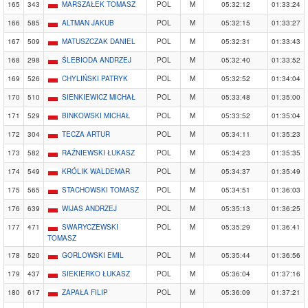
165
343
MARSZAŁEK TOMASZ
POL
M
05:32:12
01:33:24
166
585
ALTMAN JAKUB
POL
M
05:32:15
01:33:27
167
509
MATUSZCZAK DANIEL
POL
M
05:32:31
01:33:43
168
298
ŚLEBIODA ANDRZEJ
POL
M
05:32:40
01:33:52
169
526
CHYLIŃSKI PATRYK
POL
M
05:32:52
01:34:04
170
510
SIENKIEWICZ MICHAŁ
POL
M
05:33:48
01:35:00
171
529
BINKOWSKI MICHAŁ
POL
M
05:33:52
01:35:04
172
304
TECZA ARTUR
POL
M
05:34:11
01:35:23
173
582
RAŹNIEWSKI ŁUKASZ
POL
M
05:34:23
01:35:35
174
549
KRÓLIK WALDEMAR
POL
M
05:34:37
01:35:49
175
565
STACHOWSKI TOMASZ
POL
M
05:34:51
01:36:03
176
639
WIJAS ANDRZEJ
POL
M
05:35:13
01:36:25
177
471
SWARYCZEWSKI
POL
M
05:35:29
01:36:41
TOMASZ
178
520
GORLOWSKI EMIL
POL
M
05:35:44
01:36:56
179
437
SIEKIERKO ŁUKASZ
POL
M
05:36:04
01:37:16
180
617
ZAPAŁA FILIP
POL
M
05:36:09
01:37:21