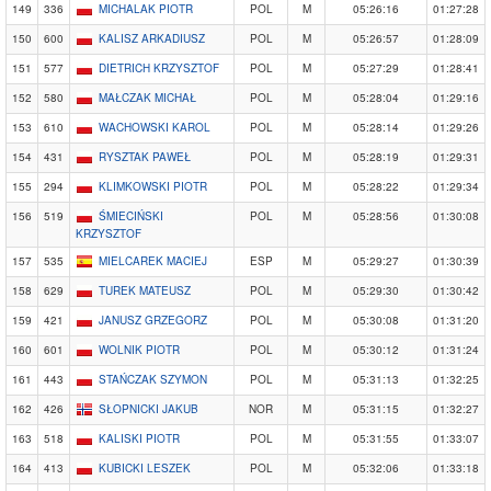
149
336
MICHALAK PIOTR
POL
M
05:26:16
01:27:28
150
600
KALISZ ARKADIUSZ
POL
M
05:26:57
01:28:09
151
577
DIETRICH KRZYSZTOF
POL
M
05:27:29
01:28:41
152
580
MAŁCZAK MICHAŁ
POL
M
05:28:04
01:29:16
153
610
WACHOWSKI KAROL
POL
M
05:28:14
01:29:26
154
431
RYSZTAK PAWEŁ
POL
M
05:28:19
01:29:31
155
294
KLIMKOWSKI PIOTR
POL
M
05:28:22
01:29:34
156
519
ŚMIECIŃSKI
POL
M
05:28:56
01:30:08
KRZYSZTOF
157
535
MIELCAREK MACIEJ
ESP
M
05:29:27
01:30:39
158
629
TUREK MATEUSZ
POL
M
05:29:30
01:30:42
159
421
JANUSZ GRZEGORZ
POL
M
05:30:08
01:31:20
160
601
WOLNIK PIOTR
POL
M
05:30:12
01:31:24
161
443
STAŃCZAK SZYMON
POL
M
05:31:13
01:32:25
162
426
SŁOPNICKI JAKUB
NOR
M
05:31:15
01:32:27
163
518
KALISKI PIOTR
POL
M
05:31:55
01:33:07
164
413
KUBICKI LESZEK
POL
M
05:32:06
01:33:18