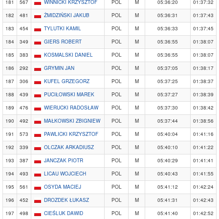
181
567
WINNICKI KRZYSZTOF
POL
M
05:36:20
01:37:32
182
481
ŻMIDZIŃSKI JAKUB
POL
M
05:36:31
01:37:43
183
454
TYLUTKI KAMIL
POL
M
05:36:33
01:37:45
184
349
GIERS ROBERT
POL
M
05:36:55
01:38:07
185
383
KOSMALSKI DANIEL
POL
M
05:36:55
01:38:07
186
292
GRYMIN JAN
POL
M
05:37:05
01:38:17
187
306
KUFEL GRZEGORZ
POL
M
05:37:25
01:38:37
188
439
PUCIŁOWSKI MAREK
POL
M
05:37:27
01:38:39
189
476
WIERUCKI RADOSŁAW
POL
M
05:37:30
01:38:42
190
492
MAŁKOWSKI ZBIGNIEW
POL
M
05:37:44
01:38:56
191
573
PAWLICKI KRZYSZTOF
POL
M
05:40:04
01:41:16
192
339
OLCZAK ARKADIUSZ
POL
M
05:40:10
01:41:22
193
387
JANCZAK PIOTR
POL
M
05:40:29
01:41:41
194
493
LICAU WOJCIECH
POL
M
05:40:43
01:41:55
195
561
OSYDA MACIEJ
POL
M
05:41:12
01:42:24
196
452
DROZDEK ŁUKASZ
POL
M
05:41:31
01:42:43
197
498
CIEŚLUK DAWID
POL
M
05:41:40
01:42:52