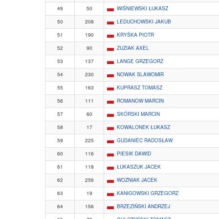
49
50
WIŚNIEWSKI ŁUKASZ
50
208
LEDUCHOWSKI JAKUB
51
190
KRYŚKA PIOTR
52
90
ZUZIAK AXEL
53
137
LANGE GRZEGORZ
54
230
NOWAK SLAWOMIR
55
163
KUPRASZ TOMASZ
56
111
ROMANOW MARCIN
57
60
SKÓRSKI MARCIN
58
17
KOWALONEK ŁUKASZ
59
225
GUDANIEC RADOSŁAW
60
116
PIESIK DAWID
61
118
ŁUKASZUK JACEK
62
256
WOZNIAK JACEK
63
19
KANIGOWSKI GRZEGORZ
64
156
BRZEZIŃSKI ANDRZEJ