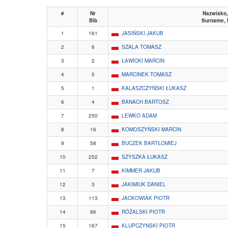
#
Nr
Nazwisko,
Bib
Surname,
1
161
JASIŃSKI JAKUB
2
6
SZALA TOMASZ
3
2
ŁAWICKI MARCIN
4
5
MARCINEK TOMASZ
5
1
KALASZCZYŃSKI ŁUKASZ
6
4
BANACH BARTOSZ
7
250
LEWKO ADAM
8
16
KOMOSZYŃSKI MARCIN
9
58
BUCZEK BARTŁOMIEJ
10
252
SZYSZKA ŁUKASZ
11
7
KIMMER JAKUB
12
3
JAKIMIUK DANIEL
13
113
JACKOWIAK PIOTR
14
86
RÓŻALSKI PIOTR
15
167
KLUPCZYNSKI PIOTR