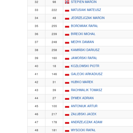
32
98
STEPIEN MARCIN
33
222
MATUSIAK MATEUSZ
34
48
JEDRZEJCZAK MARCIN
35
255
BOROWIAK RAFAŁ
36
239
BIRECKI MICHAŁ
37
248
MEDYK DAMIAN
38
258
KAMIŃSKI DARIUSZ
39
160
JAWORSKI RAFAŁ
40
18
KOZŁOWSKI PIOTR
41
146
GALECKI ARKADIUSZ
42
31
HUBKO MAREK
43
39
RACHWALIK TOMASZ
44
27
DYMEK ADRIAN
45
100
ANTONIUK ARTUR
46
217
ZAŁUBSKI JACEK
47
178
ANDRZEJCZAK ADAM
48
181
WYSOCKI RAFAŁ