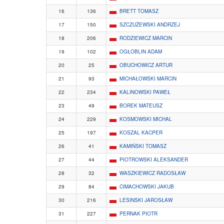
16
136
BRETT TOMASZ
17
150
SZCZUŻEWSKI ANDRZEJ
18
206
RODZIEWICZ MARCIN
19
102
OGŁOBLIN ADAM
20
25
OBUCHOWICZ ARTUR
21
93
MICHAŁOWSKI MARCIN
22
234
KALINOWSKI PAWEŁ
23
49
BOREK MATEUSZ
24
229
KOSMOWSKI MICHAL
25
197
KOSZAL KACPER
26
41
KAMIŃSKI TOMASZ
27
44
PIOTROWSKI ALEKSANDER
28
32
WASZKIEWICZ RADOSŁAW
29
84
CIMACHOWSKI JAKUB
30
216
LESINSKI JAROSŁAW
31
227
PERNAK PIOTR