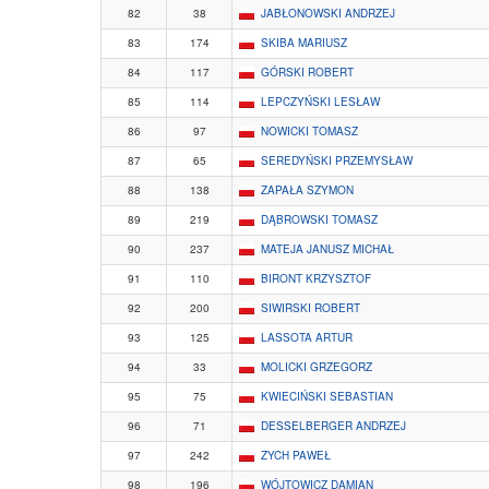
82
38
JABŁONOWSKI ANDRZEJ
83
174
SKIBA MARIUSZ
84
117
GÓRSKI ROBERT
85
114
LEPCZYŃSKI LESŁAW
86
97
NOWICKI TOMASZ
87
65
SEREDYŃSKI PRZEMYSŁAW
88
138
ZAPAŁA SZYMON
89
219
DĄBROWSKI TOMASZ
90
237
MATEJA JANUSZ MICHAŁ
91
110
BIRONT KRZYSZTOF
92
200
SIWIRSKI ROBERT
93
125
LASSOTA ARTUR
94
33
MOLICKI GRZEGORZ
95
75
KWIECIŃSKI SEBASTIAN
96
71
DESSELBERGER ANDRZEJ
97
242
ZYCH PAWEŁ
98
196
WÓJTOWICZ DAMIAN