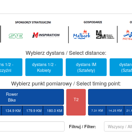
Wybierz dystans / Select distance:
ns 1/2 -
dystans 1/2 -
dystans IM
dystan
czyźni
Kobiety
(Sztafety)
(Sztaf
Wybierz punkt pomiarowy / Select timing point:
Rower
T2
Bike
134.9 KM
179.9 KM
180.0 KM
7.31 KM
14.25 KM
21.
Filtruj / Filter:
Wszyscy / Al