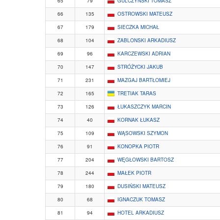
65
79
GULCZYŃSKI TOMASZ
66
135
OSTROWSKI MATEUSZ
67
179
SIECZKA MICHAŁ
68
104
ZABLONSKI ARKADIUSZ
69
96
KARCZEWSKI ADRIAN
70
147
STRÓŻYCKI JAKUB
71
231
MAZGAJ BARTŁOMIEJ
72
165
TRETIAK TARAS
73
126
ŁUKASZCZYK MARCIN
74
40
KORNAK ŁUKASZ
75
109
WĄSOWSKI SZYMON
76
91
KONOPKA PIOTR
77
204
WĘGŁOWSKI BARTOSZ
78
244
MAŁEK PIOTR
79
180
DUSIŃSKI MATEUSZ
80
68
IGNACZUK TOMASZ
81
94
HOTEL ARKADIUSZ