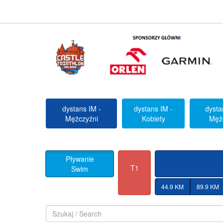
dystans IM -
dystans IM -
dysta
Mężczyźni
Kobiety
Męż
Pływanie
T1
Swim
44.9 KM
89.9 KM