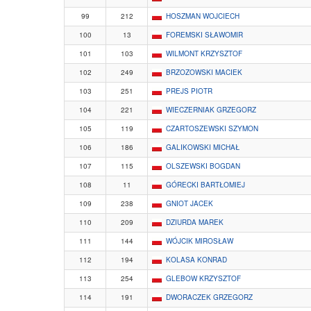
99
212
HOSZMAN WOJCIECH
100
13
FOREMSKI SŁAWOMIR
101
103
WILMONT KRZYSZTOF
102
249
BRZOZOWSKI MACIEK
103
251
PREJS PIOTR
104
221
WIECZERNIAK GRZEGORZ
105
119
CZARTOSZEWSKI SZYMON
106
186
GALIKOWSKI MICHAŁ
107
115
OLSZEWSKI BOGDAN
108
11
GÓRECKI BARTŁOMIEJ
109
238
GNIOT JACEK
110
209
DZIURDA MAREK
111
144
WÓJCIK MIROSŁAW
112
194
KOLASA KONRAD
113
254
GLEBOW KRZYSZTOF
114
191
DWORACZEK GRZEGORZ