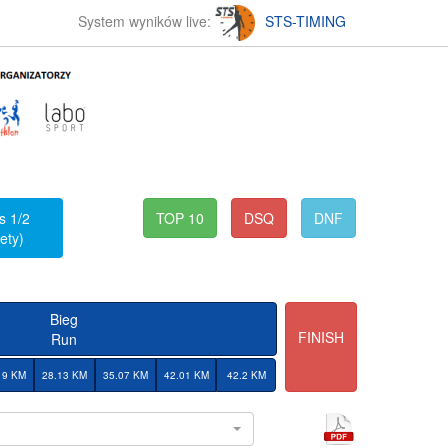
System wyników live:
STS-TIMING
s 1/2
TOP 10
DSQ
DNF
ety)
Bieg
FINISH
Run
19 KM
28.13 KM
35.07 KM
42.01 KM
42.2 KM
l