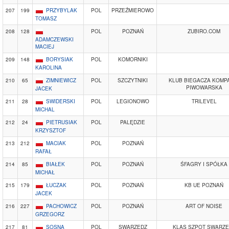
207
199
PRZYBYLAK
POL
PRZEŹMIEROWO
TOMASZ
208
128
POL
POZNAŃ
ZUBIRO.COM
ADAMCZEWSKI
MACIEJ
209
148
BORYSIAK
POL
KOMORNIKI
KAROLINA
210
65
ZIMNIEWICZ
POL
SZCZYTNIKI
KLUB BIEGACZA KOMP
PIWOWARSKA
JACEK
211
28
SWIDERSKI
POL
LEGIONOWO
TRILEVEL
MICHAL
212
24
PIETRUSIAK
POL
PALĘDZIE
KRZYSZTOF
213
212
MACIAK
POL
POZNAŃ
RAFAŁ
214
85
BIAŁEK
POL
POZNAŃ
ŚFAGRY I SPÓŁKA
MICHAŁ
215
179
ŁUCZAK
POL
POZNAŃ
KB UE POZNAŃ
JACEK
216
227
PACHOWICZ
POL
POZNAŃ
ART OF NOISE
GRZEGORZ
217
81
SOSNA
POL
SWARZĘDZ
KLAS SZPOT SWARZĘ