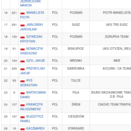
JĘDRZEJCZAK
MARCIN
16
221
WANIELISTA
POL
POZNAŃ
PIOTR WANIELISTA
PIOTR
17
291
JABŁOŃSKI
POL
SUSZ
UKS TRS SUSZ
JAROSŁAW
18
150
SZYMCZAK
POL
POZNAŃ
ZGRUPKA TEAM
KRYSTIAN
19
51
NOWACZYK
POL
BISKUPICE
UKS CITYZEN_/BE3
GRZEGORZ
20
164
GZYL JAKUB
POL
WRONKI
WKB
21
255
PRZYBYLSKI
POL
DABROWKA
ACCURA / CA TEAM
JAKUB
22
93
RYŚ
POL
TULCE
SEBASTIAN
23
9
BARTKOWIAK
POL
PIŁA
BIURO RACHUNKOWE TRA
D.B. PIŁA
DAWID
24
107
KRAWCZYK
POL
ŚREM
CIACHO TEAM TRIATH
WŁODZIMIERZ
25
197
BŁAŻUTYCZ
POL
CIESZKÓW
PAWEŁ
26
19
KACZMAREK
POL
STARGARD