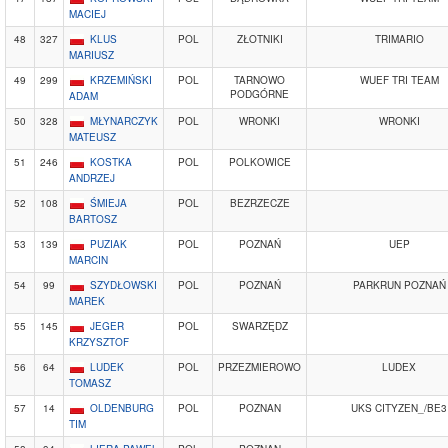
MACIEJ
48
327
KLUS
POL
ZŁOTNIKI
TRIMARIO
MARIUSZ
49
299
KRZEMIŃSKI
POL
TARNOWO
WUEF TRI TEAM
PODGÓRNE
ADAM
50
328
MŁYNARCZYK
POL
WRONKI
WRONKI
MATEUSZ
51
246
KOSTKA
POL
POLKOWICE
ANDRZEJ
52
108
ŚMIEJA
POL
BEZRZECZE
BARTOSZ
53
139
PUZIAK
POL
POZNAŃ
UEP
MARCIN
54
99
SZYDŁOWSKI
POL
POZNAŃ
PARKRUN POZNAŃ
MAREK
55
145
JEGER
POL
SWARZĘDZ
KRZYSZTOF
56
64
LUDEK
POL
PRZEZMIEROWO
LUDEX
TOMASZ
57
14
OLDENBURG
POL
POZNAN
UKS CITYZEN_/BE3
TIM