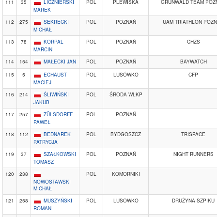
111
35
LICZNIERSKI
POL
PLEWISKA
GRUNWALD TEAM POZ
MAREK
112
275
SEKRECKI
POL
POZNAŃ
UAM TRIATHLON POZ
MICHAŁ
113
78
KORPAL
POL
POZNAŃ
CHZS
MARCIN
114
154
MAŁECKI JAN
POL
POZNAŃ
BAYWATCH
115
5
ECHAUST
POL
LUSÓWKO
CFP
MACIEJ
116
214
ŚLIWIŃSKI
POL
ŚRODA WLKP
JAKUB
117
257
ZÜLSDORFF
POL
POZNAŃ
PAWEŁ
118
112
BEDNAREK
POL
BYDGOSZCZ
TRISPACE
PATRYCJA
119
37
SZAŁKOWSKI
POL
POZNAŃ
NIGHT RUNNERS
TOMASZ
120
238
POL
KOMORNIKI
NOWOSTAWSKI
MICHAŁ
121
258
MUSZYŃSKI
POL
LUSOWKO
DRUŻYNA SZPIKU
ROMAN