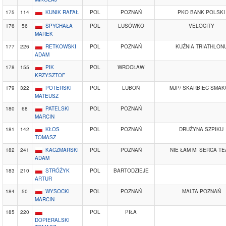
175
114
KUNIK RAFAŁ
POL
POZNAŃ
PKO BANK POLSKI
176
56
SPYCHAŁA
POL
LUSÓWKO
VELOCITY
MAREK
177
226
RETKOWSKI
POL
POZNAŃ
KUŹNIA TRIATHLON
ADAM
178
155
PIK
POL
WROCŁAW
KRZYSZTOF
179
322
POTERSKI
POL
LUBOŃ
MJP/ SKARBIEC SMA
MATEUSZ
180
68
PATELSKI
POL
POZNAŃ
MARCIN
181
142
KŁOS
POL
POZNAŃ
DRUŻYNA SZPIKU
TOMASZ
182
241
KACZMARSKI
POL
POZNAŃ
NIE ŁAM MI SERCA T
ADAM
183
210
STRÓŻYK
POL
BARTODZIEJE
ARTUR
184
50
WYSOCKI
POL
POZNAŃ
MALTA POZNAŃ
MARCIN
185
220
POL
PIŁA
DOPIERALSKI