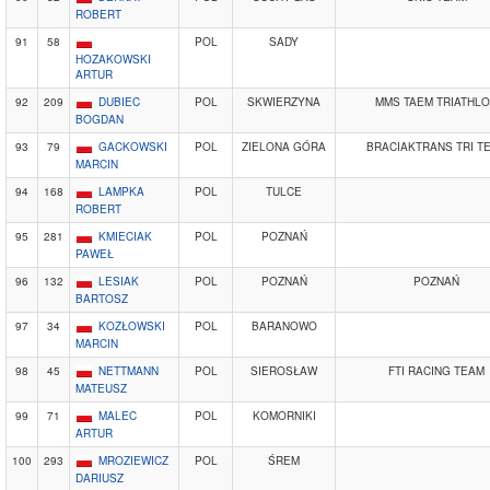
ROBERT
91
58
POL
SADY
HOZAKOWSKI
ARTUR
92
209
DUBIEC
POL
SKWIERZYNA
MMS TAEM TRIATHL
BOGDAN
93
79
GACKOWSKI
POL
ZIELONA GÓRA
BRACIAKTRANS TRI T
MARCIN
94
168
LAMPKA
POL
TULCE
ROBERT
95
281
KMIECIAK
POL
POZNAŃ
PAWEŁ
96
132
LESIAK
POL
POZNAŃ
POZNAŃ
BARTOSZ
97
34
KOZŁOWSKI
POL
BARANOWO
MARCIN
98
45
NETTMANN
POL
SIEROSŁAW
FTI RACING TEAM
MATEUSZ
99
71
MALEC
POL
KOMORNIKI
ARTUR
100
293
MROZIEWICZ
POL
ŚREM
DARIUSZ