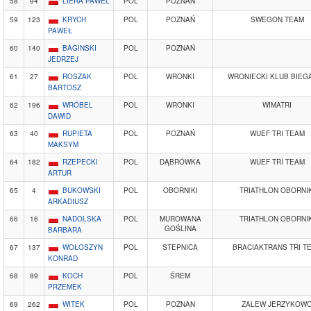
58
94
LIERA PAWEL
POL
POZNAN
59
123
KRYCH
POL
POZNAŃ
SWEGON TEAM
PAWEŁ
60
140
BAGINSKI
POL
POZNAŃ
JEDRZEJ
61
27
ROSZAK
POL
WRONKI
WRONIECKI KLUB BIEG
BARTOSZ
62
196
WRÓBEL
POL
WRONKI
WIMATRI
DAWID
63
40
RUPIETA
POL
POZNAŃ
WUEF TRI TEAM
MAKSYM
64
182
RZEPECKI
POL
DĄBRÓWKA
WUEF TRI TEAM
ARTUR
65
4
BUKOWSKI
POL
OBORNIKI
TRIATHLON OBORNIK
ARKADIUSZ
66
16
NADOLSKA
POL
MUROWANA
TRIATHLON OBORNIK
GOŚLINA
BARBARA
67
137
WOŁOSZYN
POL
STEPNICA
BRACIAKTRANS TRI T
KONRAD
68
89
KOCH
POL
ŚREM
PRZEMEK
69
262
WITEK
POL
POZNAN
ZALEW JERZYKOW