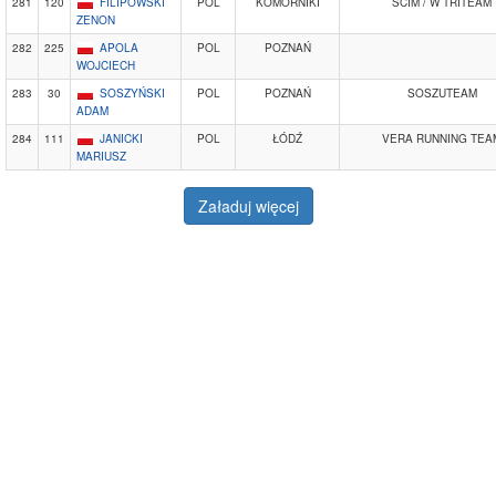
281
120
FILIPOWSKI
POL
KOMORNIKI
SCIM / W TRITEAM
ZENON
282
225
APOLA
POL
POZNAŃ
WOJCIECH
283
30
SOSZYŃSKI
POL
POZNAŃ
SOSZUTEAM
ADAM
284
111
JANICKI
POL
ŁÓDŹ
VERA RUNNING TEA
MARIUSZ
Załaduj więcej