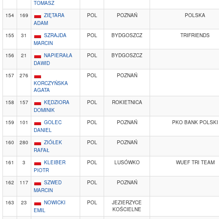
TOMASZ
154
169
ZIĘTARA
POL
POZNAŃ
POLSKA
ADAM
155
31
SZRAJDA
POL
BYDGOSZCZ
TRIFRIENDS
MARCIN
156
21
NAPIERAŁA
POL
BYDGOSZCZ
DAWID
157
276
POL
POZNAŃ
KORCZYŃSKA
AGATA
158
157
KĘDZIORA
POL
ROKIETNICA
DOMINIK
159
101
GOLEC
POL
POZNAŃ
PKO BANK POLSKI
DANIEL
160
280
ZIÓŁEK
POL
POZNAŃ
RAFAŁ
161
3
KLEIBER
POL
LUSÓWKO
WUEF TRI TEAM
PIOTR
162
117
SZWED
POL
POZNAŃ
MARCIN
163
23
NOWICKI
POL
JEZIERZYCE
KOŚCIELNE
EMIL