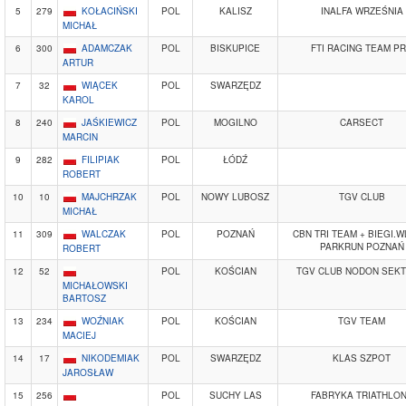
5
279
KOŁACIŃSKI
POL
KALISZ
INALFA WRZEŚNIA
MICHAŁ
6
300
ADAMCZAK
POL
BISKUPICE
FTI RACING TEAM P
ARTUR
7
32
WIĄCEK
POL
SWARZĘDZ
KAROL
8
240
JAŚKIEWICZ
POL
MOGILNO
CARSECT
MARCIN
9
282
FILIPIAK
POL
ŁÓDŹ
ROBERT
10
10
MAJCHRZAK
POL
NOWY LUBOSZ
TGV CLUB
MICHAŁ
11
309
WALCZAK
POL
POZNAŃ
CBN TRI TEAM + BIEGI.W
PARKRUN POZNAŃ
ROBERT
12
52
POL
KOŚCIAN
TGV CLUB NODON SEKT
MICHAŁOWSKI
BARTOSZ
13
234
WOŹNIAK
POL
KOŚCIAN
TGV TEAM
MACIEJ
14
17
NIKODEMIAK
POL
SWARZĘDZ
KLAS SZPOT
JAROSŁAW
15
256
POL
SUCHY LAS
FABRYKA TRIATHLO