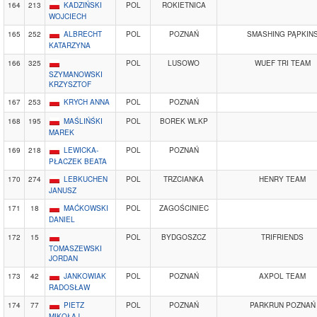
164
213
KADZIŃSKI
POL
ROKIETNICA
WOJCIECH
165
252
ALBRECHT
POL
POZNAŃ
SMASHING PĄPKIN
KATARZYNA
166
325
POL
LUSOWO
WUEF TRI TEAM
SZYMANOWSKI
KRZYSZTOF
167
253
KRYCH ANNA
POL
POZNAŃ
168
195
MAŚLIŃŚKI
POL
BOREK WLKP
MAREK
169
218
LEWICKA-
POL
POZNAŃ
PŁACZEK BEATA
170
274
LEBKUCHEN
POL
TRZCIANKA
HENRY TEAM
JANUSZ
171
18
MAĆKOWSKI
POL
ZAGOŚCINIEC
DANIEL
172
15
POL
BYDGOSZCZ
TRIFRIENDS
TOMASZEWSKI
JORDAN
173
42
JANKOWIAK
POL
POZNAŃ
AXPOL TEAM
RADOSŁAW
174
77
PIETZ
POL
POZNAŃ
PARKRUN POZNAŃ
MIKOŁAJ