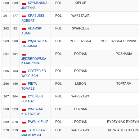
260
239
SZYMAŃSKA
POL
KIELCE
JUSTYNA
261
177
KRASUSKI
POL
WARSZAWA
ROBERT
262
92
ADAMSKI
POL
SWARZEDZ
ADAM
263
200
WĄSOWSKA
POL
POBIEDZISKA
POBIEDZISKA RUNNING
DAGMARA
264
184
POL
POZNAŃ
POSNANIA
JĘDZIEROWSKA
KATARZYNA
265
153
GOTTFRIED
POL
POZNAŃ
WOJCIECH
266
186
PIĘTA
POL
LUBOŃ
TOPFARM
TOMASZ
267
264
CYBIŃSKI
POL
WARSZAWA
ŁUKASZ
268
223
WALCZAK
POL
POZNAŃ
KRZYSZTOF
269
278
PAWLIK FILIP
POL
POZNAŃ
RYDZYNIAK RYDZYN
270
219
JAROSŁAW
POL
WARSZAWA
KUZNIA TRIATHLON
MARKOWSKI