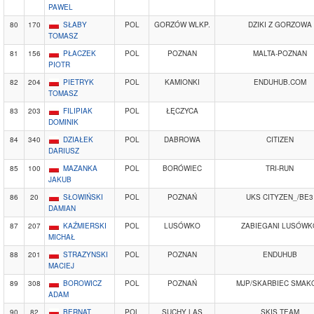
PAWEL
80
170
SŁABY
POL
GORZÓW WLKP.
DZIKI Z GORZOWA
TOMASZ
81
156
PŁACZEK
POL
POZNAN
MALTA-POZNAN
PIOTR
82
204
PIETRYK
POL
KAMIONKI
ENDUHUB.COM
TOMASZ
83
203
FILIPIAK
POL
ŁĘCZYCA
DOMINIK
84
340
DZIAŁEK
POL
DABROWA
CITIZEN
DARIUSZ
85
100
MAZANKA
POL
BORÓWIEC
TRI-RUN
JAKUB
86
20
SŁOWIŃSKI
POL
POZNAŃ
UKS CITYZEN_/BE3
DAMIAN
87
207
KAŹMIERSKI
POL
LUSÓWKO
ZABIEGANI LUSÓWK
MICHAŁ
88
201
STRAZYNSKI
POL
POZNAN
ENDUHUB
MACIEJ
89
308
BOROWICZ
POL
POZNAŃ
MJP/SKARBIEC SMAK
ADAM
90
82
BERNAT
POL
SUCHY LAS
SKIS TEAM