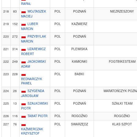
RAFAŁ
218
83
WOJTASZEK
POL
POZNAŃ
NIEZRZESZONY
MACIEJ
219
152
LUBER
POL
KAŹMIERZ
MARCIN
220
272
PRZYBYLAK
POL
POZNAŃ
MARCIN
221
314
UZAREWICZ
POL
PLEWISKA
ROBERT
222
249
JACKOWSKI
POL
KAMIONKI
FOGTBIKESTEAM
ADAM
223
228
POL
BABKI
BEDNARCZYK
PAWEŁ
224
26
SZYGENDA
POL
POZNAŃ
MARATOŃCZYK POZN
JAROSŁAW
225
13
SZAŁKOWSKI
POL
POZNAŃ
SZAŁKI TEAM
PIOTR
226
116
TABAT PIOTR
POL
ROGOŹNO
ROGOŹNO
227
76
POL
SWARZĘDZ
KLAS SZPOT
KAŹMIERCZAK
KRZYSZTOF