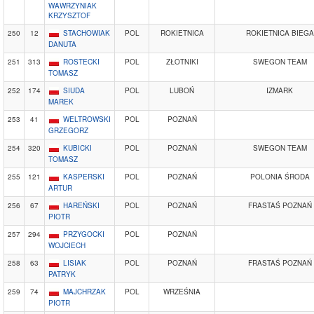
WAWRZYNIAK
KRZYSZTOF
250
12
STACHOWIAK
POL
ROKIETNICA
ROKIETNICA BIEGA
DANUTA
251
313
ROSTECKI
POL
ZŁOTNIKI
SWEGON TEAM
TOMASZ
252
174
SIUDA
POL
LUBOŃ
IZMARK
MAREK
253
41
WELTROWSKI
POL
POZNAŃ
GRZEGORZ
254
320
KUBICKI
POL
POZNAŃ
SWEGON TEAM
TOMASZ
255
121
KASPERSKI
POL
POZNAŃ
POLONIA ŚRODA
ARTUR
256
67
HAREŃSKI
POL
POZNAŃ
FRASTAŚ POZNAŃ
PIOTR
257
294
PRZYGOCKI
POL
POZNAŃ
WOJCIECH
258
63
LISIAK
POL
POZNAŃ
FRASTAŚ POZNAŃ
PATRYK
259
74
MAJCHRZAK
POL
WRZEŚNIA
PIOTR