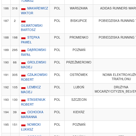
TOMASZ
186
316
MAKAREWICZ
POL
WARSZAWA
ADIDAS RUNNERS WA
WIKTOR
187
2
POL
BISKUPICE
POBIEDZISKA RUNNING
GILWATOWSKI
BARTOSZ
188
198
STĘPKA
POL
PROMIENKO
POBIEDZISKA RUNNING
PAWEŁ
189
295
DĄBROWSKI
POL
POZNAŃ
RAFAŁ
190
66
GROLEWSKI
POL
PRZEŹMIEROWO
MACIEJ
191
305
CZAJKOWSKI
POL
OSTRÓWEK
NOWA ELEKTRO/KUŹN
TRIATHLONU
ROBERT
192
105
LEMBICZ
POL
LUBOŃ
DRUŻYNA
MOCARZY/CITYZEN_BE3/E
MACIEJ
193
130
STASIENIUK
POL
SZCZECIN
ROBERT
194
39
CICHOCKA
POL
KIEKRZ
MARIANNA
195
151
NOWICKI
POL
POZNAŃ
ŁUKASZ