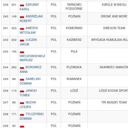
239
301
SZKURAT
POL
TARNOWO
KIBOLE W BIEGU
PODGÓRNE
KAROL
240
149
ANDRZEJAK
POL
POZNAŃ
DRONE AND MORE
ROBERT
241
323
AWEDYK
POL
KOMORNIKI
SWEGON TEAM
WITOSŁAW
242
202
ŁUCZAK
POL
KAŻMIERZ
BRYGADA RUMCAJSA RO
JAKUB
243
194
POL
PIŁA
WIECZORKIEWICZ
MARIUSZ
244
260
BOROWICZ
POL
PLEWISKA
SKARBIEC SMAKÓ
ANNA
245
88
SAMELSKI
POL
RUMIANEK
DOMINIK
246
110
JANICKI
POL
ŁÓDŹ
ŁÓDŹ KOCHA SPOR
TOMEK
247
86
MUCHA
POL
POZNAŃ
TRI MUSZKI TEAM
LESZEK
248
171
TYLCZYŃSKI
POL
POZNAŃ
DOMINIK
249
90
POL
POZNAŃ