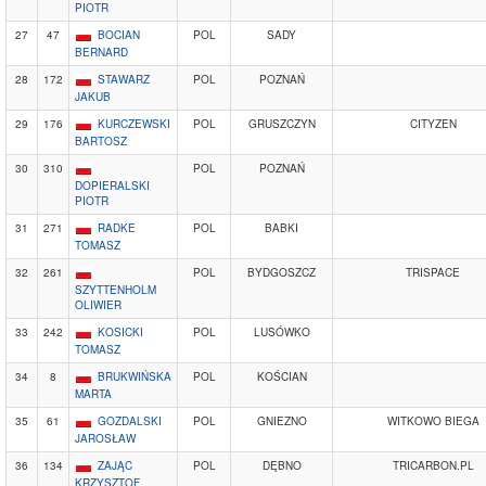
PIOTR
27
47
BOCIAN
POL
SADY
BERNARD
28
172
STAWARZ
POL
POZNAŃ
JAKUB
29
176
KURCZEWSKI
POL
GRUSZCZYN
CITYZEN
BARTOSZ
30
310
POL
POZNAŃ
DOPIERALSKI
PIOTR
31
271
RADKE
POL
BABKI
TOMASZ
32
261
POL
BYDGOSZCZ
TRISPACE
SZYTTENHOLM
OLIWIER
33
242
KOSICKI
POL
LUSÓWKO
TOMASZ
34
8
BRUKWIŃSKA
POL
KOŚCIAN
MARTA
35
61
GOZDALSKI
POL
GNIEZNO
WITKOWO BIEGA
JAROSŁAW
36
134
ZAJĄC
POL
DĘBNO
TRICARBON.PL
KRZYSZTOF