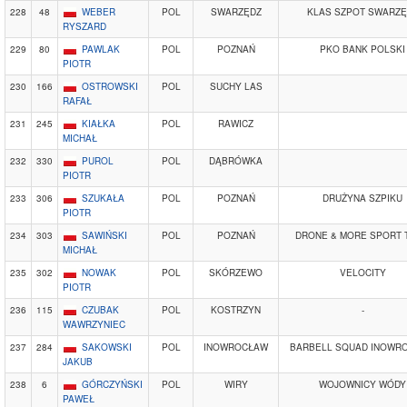
228
48
WEBER
POL
SWARZĘDZ
KLAS SZPOT SWARZĘ
RYSZARD
229
80
PAWLAK
POL
POZNAŃ
PKO BANK POLSKI
PIOTR
230
166
OSTROWSKI
POL
SUCHY LAS
RAFAŁ
231
245
KIAŁKA
POL
RAWICZ
MICHAŁ
232
330
PUROL
POL
DĄBRÓWKA
PIOTR
233
306
SZUKAŁA
POL
POZNAŃ
DRUŻYNA SZPIKU
PIOTR
234
303
SAWIŃSKI
POL
POZNAŃ
DRONE & MORE SPORT 
MICHAŁ
235
302
NOWAK
POL
SKÓRZEWO
VELOCITY
PIOTR
236
115
CZUBAK
POL
KOSTRZYN
-
WAWRZYNIEC
237
284
SAKOWSKI
POL
INOWROCŁAW
BARBELL SQUAD INOWR
JAKUB
238
6
GÓRCZYŃSKI
POL
WIRY
WOJOWNICY WÓDY
PAWEŁ