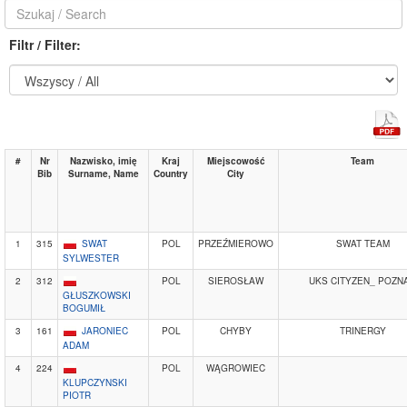
Filtr / Filter:
#
Nr
Nazwisko, imię
Kraj
Miejscowość
Team
Bib
Surname, Name
Country
City
1
315
SWAT
POL
PRZEŹMIEROWO
SWAT TEAM
SYLWESTER
2
312
POL
SIEROSŁAW
UKS CITYZEN_ POZN
GŁUSZKOWSKI
BOGUMIŁ
3
161
JARONIEC
POL
CHYBY
TRINERGY
ADAM
4
224
POL
WĄGROWIEC
KLUPCZYNSKI
PIOTR