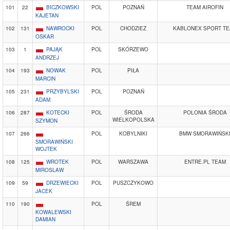
101
22
BICZKOWSKI
POL
POZNAŃ
TEAM AIROFIN
KAJETAN
102
131
NAWROCKI
POL
CHODZIEZ
KABLONEX SPORT T
OSKAR
103
1
PAJĄK
POL
SKÓRZEWO
ANDRZEJ
104
193
NOWAK
POL
PIŁA
MARCIN
105
231
PRZYBYLSKI
POL
POZNAŃ
ADAM
106
287
KOTECKI
POL
ŚRODA
POLONIA ŚRODA
WIELKOPOLSKA
SZYMON
107
266
POL
KOBYLNIKI
BMW SMORAWIŃSK
SMORAWIŃSKI
WOJTEK
108
125
WROTEK
POL
WARSZAWA
ENTRE.PL TEAM
MIROSLAW
109
59
DRZEWIECKI
POL
PUSZCZYKOWO
JACEK
110
190
POL
ŚREM
KOWALEWSKI
DAMIAN