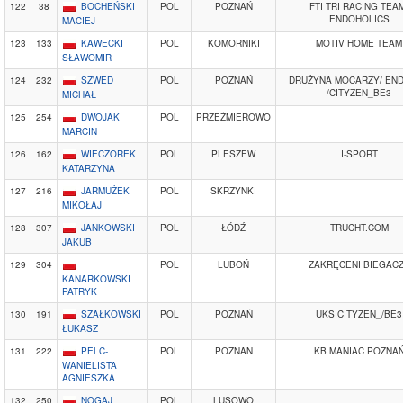
122
38
BOCHEŃSKI
POL
POZNAŃ
FTI TRI RACING TEA
ENDOHOLICS
MACIEJ
123
133
KAWECKI
POL
KOMORNIKI
MOTIV HOME TEAM
SŁAWOMIR
124
232
SZWED
POL
POZNAŃ
DRUŻYNA MOCARZY/ EN
/CITYZEN_BE3
MICHAŁ
125
254
DWOJAK
POL
PRZEŹMIEROWO
MARCIN
126
162
WIECZOREK
POL
PLESZEW
I-SPORT
KATARZYNA
127
216
JARMUŻEK
POL
SKRZYNKI
MIKOŁAJ
128
307
JANKOWSKI
POL
ŁÓDŹ
TRUCHT.COM
JAKUB
129
304
POL
LUBOŃ
ZAKRĘCENI BIEGAC
KANARKOWSKI
PATRYK
130
191
SZAŁKOWSKI
POL
POZNAŃ
UKS CITYZEN_/BE3
ŁUKASZ
131
222
PELC-
POL
POZNAN
KB MANIAC POZNA
WANIELISTA
AGNIESZKA
132
250
NOGAJ
POL
LUSOWO