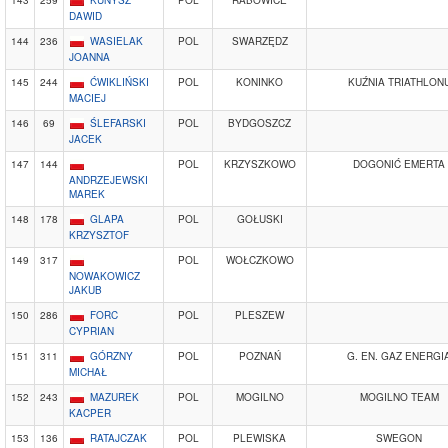
143
259
KUNYSZ
POL
RABOWICE
DAWID
144
236
WASIELAK
POL
SWARZĘDZ
JOANNA
145
244
ĆWIKLIŃSKI
POL
KONINKO
KUŹNIA TRIATHLON
MACIEJ
146
69
ŚLEFARSKI
POL
BYDGOSZCZ
JACEK
147
144
POL
KRZYSZKOWO
DOGONIĆ EMERTA
ANDRZEJEWSKI
MAREK
148
178
GLAPA
POL
GOŁUSKI
KRZYSZTOF
149
317
POL
WOŁCZKOWO
NOWAKOWICZ
JAKUB
150
286
FORC
POL
PLESZEW
CYPRIAN
151
311
GÓRZNY
POL
POZNAŃ
G. EN. GAZ ENERGI
MICHAŁ
152
243
MAZUREK
POL
MOGILNO
MOGILNO TEAM
KACPER
153
136
RATAJCZAK
POL
PLEWISKA
SWEGON