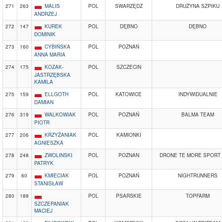
271
263
MALIS
POL
SWARZĘDZ
DRUŻYNA SZPIKU
ANDRZEJ
272
147
KUREK
POL
DĘBNO
DĘBNO
DOMINIK
273
160
CYBIŃSKA
POL
POZNAŃ
ANNA MARIA
274
175
KOZAK-
POL
SZCZECIN
JASTRZĘBSKA
KAMILA
275
159
ELLGOTH
POL
KATOWICE
INDYWIDUALNIE
DAMIAN
276
319
WALKOWIAK
POL
POZNAŃ
BALMA TEAM
PIOTR
277
206
KRZYŻANIAK
POL
KAMIONKI
AGNIESZKA
278
248
ZWOLINSKI
POL
POZNAN
DRONE TE MORE SPORT
PATRYK
279
60
KMIECIAK
POL
POZNAŃ
NIGHTRUNNERS
STANISŁAW
280
189
POL
PSARSKIE
TOPFARM
SZCZEPANIAK
MACIEJ