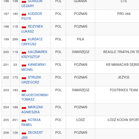
196
138
GORGOŃ
POL
GDAŃSK
CTS
CEZARY
197
180
KUDZIOR
POL
POZNAŃ
PRO 366
PIOTR
198
118
ROZYNEK
POL
POZNAŃ
ŁUKASZ
199
269
KURZACZ
POL
PIŁA
ORFEUSZ
200
119
KACZMAREK
POL
SWARZĘDZ
BEAGLE TRIATHLON T
KRZYSZTOF
201
33
KANIEWSKI
POL
POZNAŃ
KB MANIAC/KB DĘBI
MICHAŁ
202
173
STRUZIK
POL
POZNAŃ
JEŻYCE
GRZEGORZ
203
183
POL
SWARZĘDZ
FOGTBIKES TEAM
WOJCIECHOWSKI
TOMASZ
204
188
MARCZAK
POL
POZNAŃ
AGNIESZKA
205
251
KOTASA
POL
ŁÓDŹ
ŁÓDŹ KOCHA SPOR
PAWEŁ
206
126
DECKERT
POL
POZNAŃ
JAN