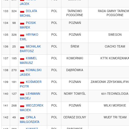
JACEK
133
324
DOLATA
POL
TARNOWO
RADA GMINY TARNO
PODGÓRNE
PODGÓRNE
MICHAŁ
134
98
PIOSIK
POL
POZNAŃ
MAREK
135
326
HRYNKO
POL
POZNAŃ
SWEGON
EMIL
136
25
MICHALAK
POL
ŚREM
CIACHO TEAM
BARTOSZ
137
185
KIMMEL
POL
KOMORNIKI
KTTK KOMORZANK
MARIUSZ
138
270
KOWALSKI
POL
DĄBRÓWKA
JASIEK
139
181
KOŚMIDER
POL
POZNAN
ZAWODNIK ZDYSKWALIFI
PIOTR
140
127
LEHMANN
POL
NOWY TOMYŚL
601-TECHNOLOGIA
MACIEJ
141
268
WIECZOREK
POL
POZNAŃ
WILKI MORSKIE
MACIEK
142
49
OPALA
POL
CERADZ DOLNY
WUEF TRI TEAM
MAŁGORZATA