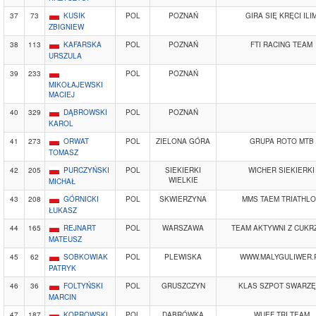
37
73
KUSIK
POL
POZNAŃ
GIRA SIĘ KRĘCI ILI
ZBIGNIEW
38
113
KAFARSKA
POL
POZNAŃ
FTI RACING TEAM
URSZULA
39
233
POL
POZNAŃ
MIKOŁAJEWSKI
MACIEJ
40
329
DĄBROWSKI
POL
POZNAŃ
KAROL
41
273
ORWAT
POL
ZIELONA GÓRA
GRUPA ROTO MTB
TOMASZ
42
205
PURCZYŃSKI
POL
SIEKIERKI
WICHER SIEKIERKI
WIELKIE
MICHAŁ
43
208
GÓRNICKI
POL
SKWIERZYNA
MMS TAEM TRIATHL
ŁUKASZ
44
165
REJNART
POL
WARSZAWA
TEAM AKTYWNI Z CUKR
MATEUSZ
45
62
SOBKOWIAK
POL
PLEWISKA
WWW.MALYGULIWER.
PATRYK
46
36
FOLTYŃSKI
POL
GRUSZCZYN
KLAS SZPOT SWARZĘ
MARCIN
47
187
KOPROWSKI
POL
DĄBRÓWKA
WUEF TRI TEAM