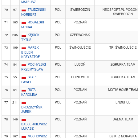
MATEUSZ
70
97
TRUDZIŃSKI
POL
ŚWIEBODZIN
NEOSPORT.PL POGOŃ 
ŚWIEBODZIN
NORBERT
71
163
ROGALSKI
POL
POZNAŃ
MICHAŁ
72
235
KĘSICKI
POL
CZERWONAK
TYTUS
73
109
MAREK-
POL
ŚWINOUJŚCIE
TRI ŚWINOUJŚCIE
BIELEŃ
KRZYSZTOF
74
84
POCHYLSKI
POL
LUBOŃ
ZGRUPKA TEAM
PRZEMYSŁAW
75
55
STAPF
POL
DOPIEWIEC
ZGRUPKA TEAM
PAWEL
76
54
RUTA
POL
POZNAŃ
MOTIV HOME TEAM
KAROLINA
77
211
POL
POZNAŃ
ENDUHUB
DROŻDŻYŃSKI
JAREK
78
146
POL
POZNAŃ
BALMA TEAM
BALCERKIEWICZ
ŁUKASZ
79
167
MUCHOWICZ
POL
POZNAN
DZIKI Z MORASKA