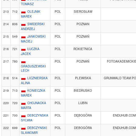
TOMASZ
213
712
OLEJNIK
POL
SIEROSŁAW
MAREK
214
806
SWIDERSKI
POL
POZNAN
ANDRZEJ
215
549
JANKOWSKI
POL
POZNAŃ
MACIEJ
216
721
ŁUCZKA
POL
ROKIETNICA
JACEK
217
780
POL
POZNAŃ
FOTOAKADEMICKIE
GRADUSZEWSKI
LECH
218
514
LICZNIERSKA
POL
PLEWISKA
GRUNWALD TEAM P
ALINA
219
713
KONIECZKA
POL
BIEDRUSKO
MAREK
220
720
CHOJNACKA
POL
LUBIN
MARTA
221
700
DEBCZYNSKA
POL
DĘBOGÓRA
ENDUHUB.COM
SYLWIA
222
699
DEBCZYNSKI
POL
DEBOGÓRA
ENDUHUB.COM
SLAWOMIR