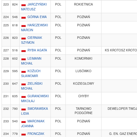
223
824
JARCZYŃSKI
POL
ROKIETNICA
MATEUSZ
224
546
GÓRNA EWA
POL
POZNAŃ
225
618
HAŃCZEWSKI
POL
POZNAŃ
MARCIN
226
823
CIERNIAK
POL
POZNAN
SZYMON
227
516
RYBA AGATA
POL
POZNAŃ
KS KROTOSZ KROT
228
602
LEIMANN
POL
KOMORNIKI
MICHAŁ
229
595
KOŻUCH
POL
LUSÓWKO
SŁAWOMIR
230
647
ZIELIŃSKI
POL
KOZIEGŁOWY
MICHAŁ
231
635
GURANOWSKI
POL
CHYBY
MIKOŁAJ
232
790
SMORAWSKA
POL
TARNOWO
DEWELOPER TWOJ
PODGÓRNE
LIDIA
233
540
MARCINIAK
POL
POZNAŃ
JOANNA
234
779
FRONCZAK
POL
POZNAŃ
G. EN. GAZ ENER