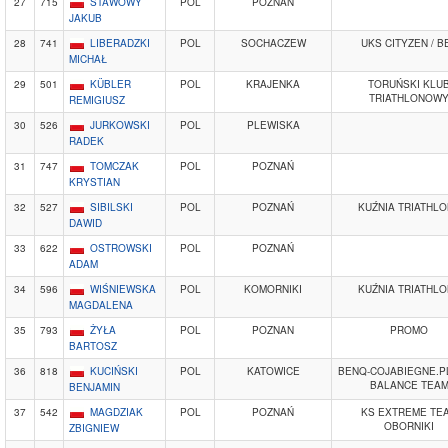
27
715
STAWOWY
POL
POZNAŃ
JAKUB
28
741
LIBERADZKI
POL
SOCHACZEW
UKS CITYZEN / B
MICHAŁ
29
501
KÜBLER
POL
KRAJENKA
TORUŃSKI KLU
TRIATHLONOW
REMIGIUSZ
30
526
JURKOWSKI
POL
PLEWISKA
RADEK
31
747
TOMCZAK
POL
POZNAŃ
KRYSTIAN
32
527
SIBILSKI
POL
POZNAŃ
KUŹNIA TRIATHL
DAWID
33
622
OSTROWSKI
POL
POZNAŃ
ADAM
34
596
WIŚNIEWSKA
POL
KOMORNIKI
KUŹNIA TRIATHL
MAGDALENA
35
793
ŻYŁA
POL
POZNAN
PROMO
BARTOSZ
36
818
KUCIŃSKI
POL
KATOWICE
BENQ-COJABIEGNE.P
BALANCE TEA
BENJAMIN
37
542
MAGDZIAK
POL
POZNAŃ
KS EXTREME TE
OBORNIKI
ZBIGNIEW