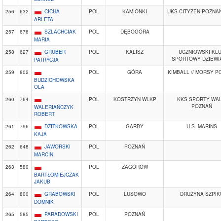
256
632
CICHA
POL
KAMIONKI
UKS CITYZEN POZNA
ARLETA
257
676
SZLACHCIAK
POL
DĘBOGÓRA
MARIA
258
627
GRUBER
POL
KALISZ
UCZNIOWSKI KL
SPORTOWY DZIEWI
PATRYCJA
259
802
POL
GÓRA
KIMBALL // MORSY P
BUDZICHOWSKA
OLA
260
764
POL
KOSTRZYN WLKP
KKS SPORTY WAL
POZNAŃ
WALERIAŃCZYK
ROBERT
261
796
DZITKOWSKA
POL
GARBY
U.S. MARINS
KAJA
262
648
JAWORSKI
POL
POZNAŃ
MARCIN
263
580
POL
ZAGÓRÓW
BARTŁOMIEJCZAK
JAKUB
264
800
GRABOWSKI
POL
LUSOWO
DRUŻYNA SZPIK
DOMNIK
265
585
PARADOWSKI
POL
POZNAŃ