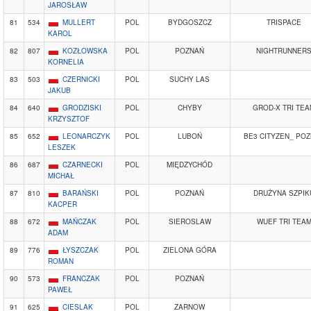
JAROSŁAW
81
534
MULLERT
POL
BYDGOSZCZ
TRISPACE
KAROL
82
807
KOZŁOWSKA
POL
POZNAŃ
NIGHTRUNNER
KORNELIA
83
503
CZERNICKI
POL
SUCHY LAS
JAKUB
84
640
GRODZISKI
POL
CHYBY
GROD-X TRI TEA
KRZYSZTOF
85
652
LEONARCZYK
POL
LUBOŃ
BE3 CITYZEN_ PO
LESZEK
86
687
CZARNECKI
POL
MIĘDZYCHÓD
MICHAŁ
87
810
BARAŃSKI
POL
POZNAŃ
DRUŻYNA SZPIK
KACPER
88
672
MAŃCZAK
POL
SIEROSLAW
WUEF TRI TEA
ADAM
89
776
ŁYSZCZAK
POL
ZIELONA GÓRA
ROMAN
90
573
FRANCZAK
POL
POZNAŃ
PAWEŁ
91
625
CIESLAK
POL
ZARNOW