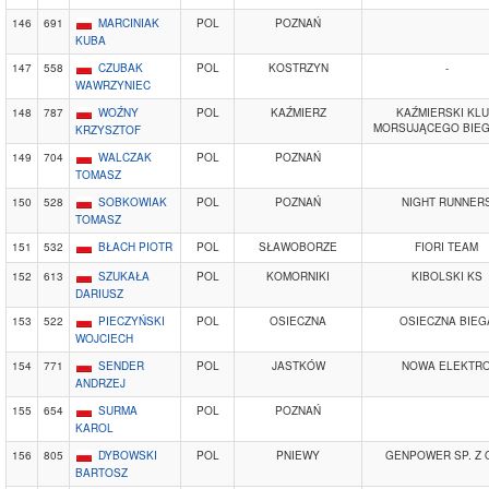
146
691
MARCINIAK
POL
POZNAŃ
KUBA
147
558
CZUBAK
POL
KOSTRZYN
-
WAWRZYNIEC
148
787
WOŹNY
POL
KAŹMIERZ
KAŹMIERSKI KL
MORSUJĄCEGO BIE
KRZYSZTOF
149
704
WALCZAK
POL
POZNAŃ
TOMASZ
150
528
SOBKOWIAK
POL
POZNAŃ
NIGHT RUNNER
TOMASZ
151
532
BŁACH PIOTR
POL
SŁAWOBORZE
FIORI TEAM
152
613
SZUKAŁA
POL
KOMORNIKI
KIBOLSKI KS
DARIUSZ
153
522
PIECZYŃSKI
POL
OSIECZNA
OSIECZNA BIEG
WOJCIECH
154
771
SENDER
POL
JASTKÓW
NOWA ELEKTR
ANDRZEJ
155
654
SURMA
POL
POZNAŃ
KAROL
156
805
DYBOWSKI
POL
PNIEWY
GENPOWER SP. Z O
BARTOSZ