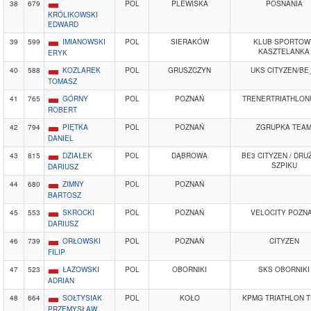
38
679
POL
PLEWISKA
POSNANIA
KRÓLIKOWSKI
EDWARD
39
599
IMIANOWSKI
POL
SIERAKÓW
KLUB SPORTOW
KASZTELANKA
ERYK
40
588
KOZLAREK
POL
GRUSZCZYN
UKS CITYZEN/BE
TOMASZ
41
765
GÓRNY
POL
POZNAŃ
TRENERTRIATHLON
ROBERT
42
794
PIĘTKA
POL
POZNAŃ
ZGRUPKA TEA
DANIEL
43
815
DZIAŁEK
POL
DĄBROWA
BE3 CITYZEN / DRU
SZPIKU
DARIUSZ
44
680
ZIMNY
POL
POZNAŃ
BARTOSZ
45
553
SKROCKI
POL
POZNAŃ
VELOCITY POZN
DARIUSZ
46
739
ORŁOWSKI
POL
POZNAŃ
CITYZEN
FILIP
47
523
ŁAZOWSKI
POL
OBORNIKI
SKS OBORNIKI
ADRIAN
48
664
SOŁTYSIAK
POL
KOŁO
KPMG TRIATHLON 
PRZEMYSŁAW