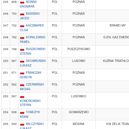
245
808
NOWAK
POL
POZNAŃ
DAGMARA
246
750
BASIŃSKI
POL
POZNAŃ
JACEK
247
702
KACZMAREK
POL
POZNAŃ
BRAWO MY
OLGA
248
792
KORALEWSKI
POL
POZNAŃ
G.EN. GAZ ENERG
PAWEŁ
249
768
RUSZKOWSKI
POL
PUSZCZYKOWO
STEFAN
250
567
SKOWROŃSKI
POL
LUSOWO
KUŹNIA TRIATHL
ŁUKASZ
251
571
FRANCZAK
POL
POZNAŃ
DOROTA
252
592
CZERWIŃSKI
POL
POZNAŃ
MICHAŁ
253
597
POL
LUSÓWKO
KOMOROWSKI
STEFAN
254
508
TOMCZYK
POL
GOWARZEWO
ADAM
255
593
WILCZYŃSKI
POL
MOSINA
KIA DELIK TEA
ŁUKASZ