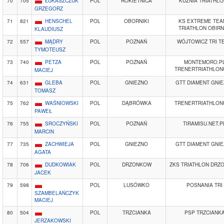
70
705
ŁUKASZCZUK
POL
ROKIETNICA
KUŹNIA TRIATHL
GRZEGORZ
71
821
HENSCHEL
POL
OBORNIKI
KS EXTREME TEA
TRIATHLON OBIRN
KLAUDIUSZ
72
557
MĄDRY
POL
POZNAŃ
WÓJTOWICZ TRI T
TYMOTEUSZ
73
740
PETZA
POL
POZNAŃ
MONTEMORO.P
TRENERTRIATHLON
MACIEJ
74
631
GLEBA
POL
GNIEZNO
GTT DIAMENT GNI
TOMASZ
75
762
WAŚNIOWSKI
POL
DĄBRÓWKA
TRENERTRIATHLON
PAWEŁ
76
755
SROCZYŃSKI
POL
POZNAŃ
TIRAMISU.NET.P
MARCIN
77
735
ZACHWIEJA
POL
GNIEZNO
GTT DIAMENT GNI
AGATA
78
706
DUDKOWIAK
POL
DRZONKOW
ZKS TRIATHLON DRZ
JACEK
79
598
POL
LUSÓWKO
POSNANIA TRI
SZAMBELAŃCZYK
MACIEJ
80
504
POL
TRZCIANKA
PSP TRZCIANK
JERZAKOWSKI