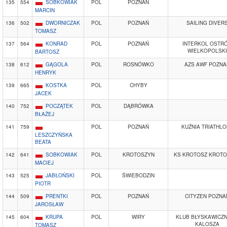
135
554
SOBKOWIAK
POL
POZNAŃ
MARCIN
136
502
DWORNICZAK
POL
POZNAŃ
SAILING DIVER
TOMASZ
137
564
KONRAD
POL
POZNAŃ
INTERKOL OSTR
WIELKOPOLSKI
BARTOSZ
138
612
GĄGOLA
POL
ROSNÓWKO
AZS AWF POZNA
HENRYK
139
665
KOSTKA
POL
CHYBY
JACEK
140
752
POCZĄTEK
POL
DĄBRÓWKA
BŁAŻEJ
141
759
POL
POZNAŃ
KUŹNIA TRIATHL
LESZCZYŃSKA
BEATA
142
641
SOBKOWIAK
POL
KROTOSZYN
KS KROTOSZ KROT
MACIEJ
143
525
JABŁOŃSKI
POL
ŚWIEBODZIN
PIOTR
144
509
PRENTKI
POL
POZNAŃ
CITYZEN POZNA
JAROSŁAW
145
604
KRUPA
POL
WIRY
KLUB BŁYSKAWICZ
KALOSZA
TOMASZ