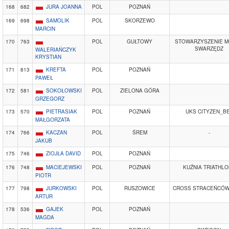
168
682
JURA JOANNA
POL
POZNAŃ
169
698
SAMOLIK
POL
SKORZEWO
MARCIN
170
763
POL
GUŁTOWY
STOWARZYSZENIE 
SWARZĘDZ
WALERIAŃCZYK
KRYSTIAN
171
813
KREFTA
POL
POZNAŃ
PAWEŁ
172
581
SOKOŁOWSKI
POL
ZIELONA GÓRA
GRZEGORZ
173
570
PIETRASIAK
POL
POZNAŃ
UKS CITYZEN_B
MAŁGORZATA
174
766
KACZAN
POL
ŚREM
-
JAKUB
175
746
ZIOJŁA DAVID
POL
POZNAŃ
176
748
MACIEJEWSKI
POL
POZNAŃ
KUŹNIA TRIATHL
PIOTR
177
798
JURKOWSKI
POL
RUSZOWICE
CROSS STRACEŃCÓW
ARTUR
178
536
GAJEK
POL
POZNAŃ
MAGDA