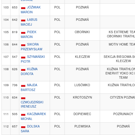
103
653
JÓŹWIAK
POL
POZNAŃ
MARCIN
104
642
ŁABUS
POL
POZNAŃ
MACIEJ
105
819
PIDEK
POL
OBORNIKI
KS EXTREME TE
OBORNIKI TRIATH
MARCIN
106
644
SIKORA
POL
POZNAŃ
MOTIV HOME TE
PRZEMYSŁAW
107
547
SZYMAŃSKI
POL
KLECZEW
SEKCJA BIEGOWA-
KLECZEW
PIOTR
108
626
KUŹMA
POL
POZNAŃ
KUŹNIA TRIATHLON
ENERVIT YOKO XC 
DOROTA
TEAM
109
736
MAJDA
POL
LUSÓWKO
KUŹNIA TRIATHL
BARTOSZ
110
634
POL
KROTOSZYN
CITYZEN POZNA
CZWOJDZIŃSKI
IRENEUSZ
111
505
KACZMAREK
POL
DOPIEWIEC
POZRUNIACY
MICHAŁ
112
657
DOLSKA
POL
PLEWISKA
POZNAŃ
SARA