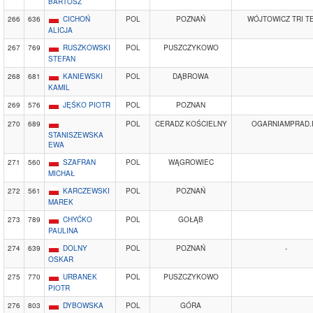
BARTOSZ
266
636
CICHOŃ
POL
POZNAŃ
WÓJTOWICZ TRI T
ALICJA
267
769
RUSZKOWSKI
POL
PUSZCZYKOWO
STEFAN
268
681
KANIEWSKI
POL
DĄBROWA
KAMIL
269
576
JĘŚKO PIOTR
POL
POZNAN
270
689
POL
CERADZ KOŚCIELNY
OGARNIAMPRAD.
STANISZEWSKA
EWA
271
560
SZAFRAN
POL
WĄGROWIEC
MICHAŁ
272
561
KARCZEWSKI
POL
POZNAŃ
MAREK
273
789
CHYĆKO
POL
GOŁĄB
PAULINA
274
639
DOLNY
POL
POZNAŃ
-
OSKAR
275
770
URBANEK
POL
PUSZCZYKOWO
PIOTR
276
803
DYBOWSKA
POL
GÓRA