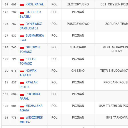
124
609
KRÓL RAFAŁ
POL
ZŁOTORYJSKO
BE3_CITYZEN POZ
125
797
BALCEREK
POL
POZNAŃ
BŁAŻEJ
126
767
RYNIEWICZ
POL
PUSZCZYKOWO
ZGRUPKA TEA
BARTŁOMIEJ
127
530
SUSMARSKA
POL
POZNAŃ
EWA
128
745
GUTOWSKI
POL
STARGARD
TWOJE M/ HAWAJS
REKINY
TOMASZ
129
724
FIRLEJ
POL
POZNAŃ
TOMASZ
130
616
NOWAK
POL
GNIEZNO
TETRIS BUDOWNIC
ADRIAN
131
537
PAWLAK
POL
POZNAŃ
PKO BANK POLS
PIOTR
132
694
POŁOMKA
POL
POZNAŃ
RAFAŁ
133
686
MICHALSKA
POL
POZNAŃ
UAM TRIATHLON PO
AGATA
134
778
WIECZOREK
POL
POZNAŃ
GKS TARNOVIA
MIŁOSZ