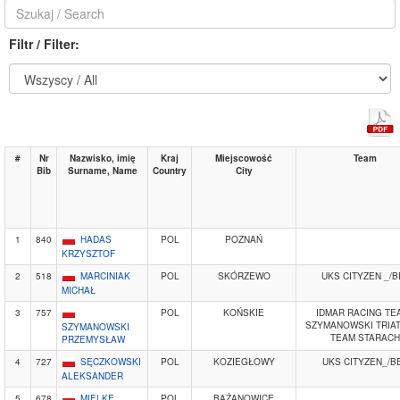
Filtr / Filter:
#
Nr
Nazwisko, imię
Kraj
Miejscowość
Team
Bib
Surname, Name
Country
City
1
840
HADAS
POL
POZNAŃ
KRZYSZTOF
2
518
MARCINIAK
POL
SKÓRZEWO
UKS CITYZEN _/B
MICHAŁ
3
757
POL
KOŃSKIE
IDMAR RACING TEA
SZYMANOWSKI TRIA
SZYMANOWSKI
TEAM STARACH
PRZEMYSŁAW
4
727
SĘCZKOWSKI
POL
KOZIEGŁOWY
UKS CITYZEN_/B
ALEKSANDER
5
678
MIELKE
POL
BAŻANOWICE