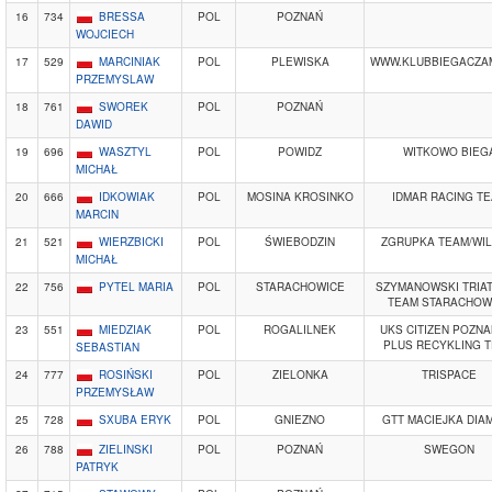
16
734
BRESSA
POL
POZNAŃ
WOJCIECH
17
529
MARCINIAK
POL
PLEWISKA
WWW.KLUBBIEGACZA
PRZEMYSLAW
18
761
SWOREK
POL
POZNAŃ
DAWID
19
696
WASZTYL
POL
POWIDZ
WITKOWO BIEG
MICHAŁ
20
666
IDKOWIAK
POL
MOSINA KROSINKO
IDMAR RACING T
MARCIN
21
521
WIERZBICKI
POL
ŚWIEBODZIN
ZGRUPKA TEAM/WI
MICHAŁ
22
756
PYTEL MARIA
POL
STARACHOWICE
SZYMANOWSKI TRIA
TEAM STARACHOW
23
551
MIEDZIAK
POL
ROGALILNEK
UKS CITIZEN POZNA
PLUS RECYKLING 
SEBASTIAN
24
777
ROSIŃSKI
POL
ZIELONKA
TRISPACE
PRZEMYSŁAW
25
728
SXUBA ERYK
POL
GNIEZNO
GTT MACIEJKA DIA
26
788
ZIELINSKI
POL
POZNAŃ
SWEGON
PATRYK