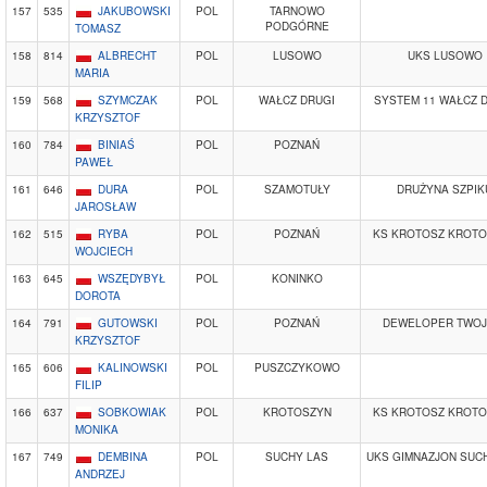
157
535
JAKUBOWSKI
POL
TARNOWO
PODGÓRNE
TOMASZ
158
814
ALBRECHT
POL
LUSOWO
UKS LUSOWO
MARIA
159
568
SZYMCZAK
POL
WAŁCZ DRUGI
SYSTEM 11 WAŁCZ 
KRZYSZTOF
160
784
BINIAŚ
POL
POZNAŃ
PAWEŁ
161
646
DURA
POL
SZAMOTUŁY
DRUŻYNA SZPIK
JAROSŁAW
162
515
RYBA
POL
POZNAŃ
KS KROTOSZ KROT
WOJCIECH
163
645
WSZĘDYBYŁ
POL
KONINKO
DOROTA
164
791
GUTOWSKI
POL
POZNAŃ
DEWELOPER TWOJ
KRZYSZTOF
165
606
KALINOWSKI
POL
PUSZCZYKOWO
FILIP
166
637
SOBKOWIAK
POL
KROTOSZYN
KS KROTOSZ KROT
MONIKA
167
749
DEMBINA
POL
SUCHY LAS
UKS GIMNAZJON SUC
ANDRZEJ