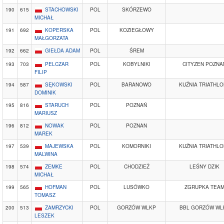
190
615
STACHOWSKI
POL
SKÓRZEWO
MICHAŁ
191
692
KOPERSKA
POL
KOZIEGŁOWY
MAŁGORZATA
192
662
GIEŁDA ADAM
POL
ŚREM
193
703
PELCZAR
POL
KOBYLNIKI
CITYZEN POZNA
FILIP
194
587
SĘKOWSKI
POL
BARANOWO
KUŹNIA TRIATHL
DOMINIK
195
816
STARUCH
POL
POZNAŃ
MARIUSZ
196
812
NOWAK
POL
POZNAN
MAREK
197
539
MAJEWSKA
POL
KOMORNIKI
KUŹNIA TRIATHL
MALWINA
198
574
ZEMKE
POL
CHODZIEŻ
LEŚNY DZIK
MICHAŁ
199
565
HOFMAN
POL
LUSÓWKO
ZGRUPKA TEA
TOMASZ
200
513
ZAMRZYCKI
POL
GORZÓW WLKP
BBL GORZÓW WL
LESZEK