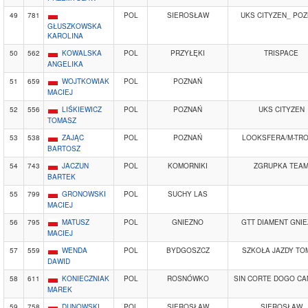
49
781
POL
SIEROSŁAW
UKS CITYZEN_ PO
GŁUSZKOWSKA
KAROLINA
50
562
KOWALSKA
POL
PRZYŁĘKI
TRISPACE
ANGELIKA
51
659
WOJTKOWIAK
POL
POZNAŃ
MACIEJ
52
556
LIŚKIEWICZ
POL
POZNAŃ
UKS CITYZEN
TOMASZ
53
538
ZAJĄC
POL
POZNAŃ
LOOKSFERA/M-TRO
BARTOSZ
54
743
JACZUN
POL
KOMORNIKI
ZGRUPKA TEA
BARTEK
55
799
GRONOWSKI
POL
SUCHY LAS
MACIEJ
56
795
MATUSZ
POL
GNIEZNO
GTT DIAMENT GNI
MACIEJ
57
559
WENDA
POL
BYDGOSZCZ
SZKOŁA JAZDY TO
DAWID
58
611
KONIECZNIAK
POL
ROSNÓWKO
SIN CORTE DOGO CA
MAREK
59
758
DUNOWSKI
POL
SIEROSŁAW
SIEROSŁAW