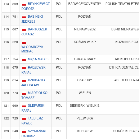
113
809
BRYNKIEWICZ
POL
BARWICE/COVENTRY
POLISH TRIATHLETES
DOROTA
114
751
BASIŃSKI
POL
POZNAŃ
JĘDRZEJ
115
607
BARTOSZEK
POL
NIENAWISZCZ
BSRD NIENAWISZ
ŁUKASZ
116
520
POL
KOŹMIN WLKP
KOŹMIN BIEGA
WŁODARCZYK
MICHAŁ
117
754
MĄKA MACIEJ
POL
ŁOKACZ MAŁY
TASKOPROJEK
118
675
RADZEWSKI
POL
POZNAŃ
ETHICA DENTAL CL
RAFAŁ
119
614
DZIUBAŁKA
POL
CZAPURY
#BEDECHUDYJ
JAROSŁAW
120
773
MIADZIOŁKO
POL
WIELEŃ
TOMASZ
121
660
ŚLEFARSKI
POL
SIEKIERKI WIELKIE
RAFAŁ
122
725
TALBIERZ
POL
PLEWISKA
PAWEŁ
123
548
SZYMAŃSKI
POL
KLECZEW
SOKÓŁ KLECZE
DARIUSZ