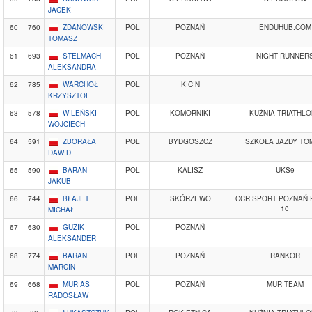
JACEK
60
760
ZDANOWSKI
POL
POZNAŃ
ENDUHUB.COM
TOMASZ
61
693
STELMACH
POL
POZNAŃ
NIGHT RUNNER
ALEKSANDRA
62
785
WARCHOŁ
POL
KICIN
KRZYSZTOF
63
578
WILEŃSKI
POL
KOMORNIKI
KUŹNIA TRIATHL
WOJCIECH
64
591
ZBORAŁA
POL
BYDGOSZCZ
SZKOŁA JAZDY TO
DAWID
65
590
BARAN
POL
KALISZ
UKS9
JAKUB
66
744
BŁAJET
POL
SKÓRZEWO
CCR SPORT POZNAŃ 
10
MICHAŁ
67
630
GUZIK
POL
POZNAŃ
ALEKSANDER
68
774
BARAN
POL
POZNAŃ
RANKOR
MARCIN
69
668
MURIAS
POL
POZNAŃ
MURITEAM
RADOSŁAW