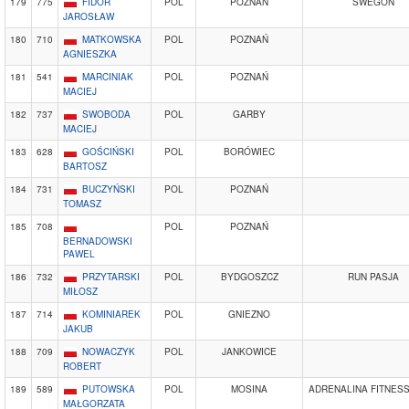
179
775
FIDOR
POL
POZNAŃ
SWEGON
JAROSŁAW
180
710
MATKOWSKA
POL
POZNAŃ
AGNIESZKA
181
541
MARCINIAK
POL
POZNAŃ
MACIEJ
182
737
SWOBODA
POL
GARBY
MACIEJ
183
628
GOŚCIŃSKI
POL
BORÓWIEC
BARTOSZ
184
731
BUCZYŃSKI
POL
POZNAŃ
TOMASZ
185
708
POL
POZNAŃ
BERNADOWSKI
PAWEL
186
732
PRZYTARSKI
POL
BYDGOSZCZ
RUN PASJA
MIŁOSZ
187
714
KOMINIAREK
POL
GNIEZNO
JAKUB
188
709
NOWACZYK
POL
JANKOWICE
ROBERT
189
589
PUTOWSKA
POL
MOSINA
ADRENALINA FITNES
MAŁGORZATA