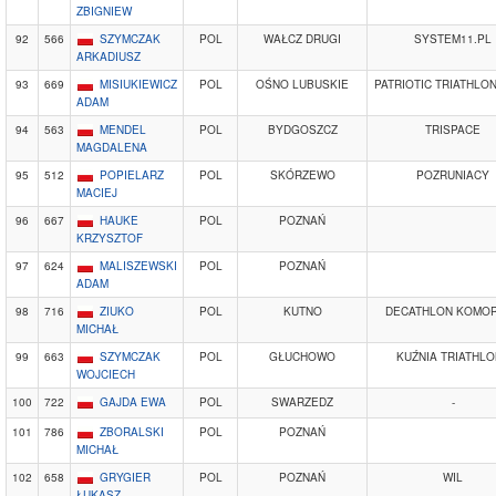
ZBIGNIEW
92
566
SZYMCZAK
POL
WAŁCZ DRUGI
SYSTEM11.PL
ARKADIUSZ
93
669
MISIUKIEWICZ
POL
OŚNO LUBUSKIE
PATRIOTIC TRIATHLO
ADAM
94
563
MENDEL
POL
BYDGOSZCZ
TRISPACE
MAGDALENA
95
512
POPIELARZ
POL
SKÓRZEWO
POZRUNIACY
MACIEJ
96
667
HAUKE
POL
POZNAŃ
KRZYSZTOF
97
624
MALISZEWSKI
POL
POZNAŃ
ADAM
98
716
ZIUKO
POL
KUTNO
DECATHLON KOMOR
MICHAŁ
99
663
SZYMCZAK
POL
GŁUCHOWO
KUŹNIA TRIATHL
WOJCIECH
100
722
GAJDA EWA
POL
SWARZEDZ
-
101
786
ZBORALSKI
POL
POZNAŃ
MICHAŁ
102
658
GRYGIER
POL
POZNAŃ
WIL
ŁUKASZ