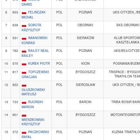
DAWID
6
603
FELIŃCZAK
POL
POZNAŃ
UKS CITYZEN_/B
MICHAŁ
7
638
SOBOTA
POL
OBORNIKI
SKS OBORNIKI
KRZYSZTOF
8
531
IMIANOWSKI
POL
SIERAKÓW
KLUB SPORTOW
KASZTELANKA
KONRAD
9
782
BAILEY NEAL
POL
POZNAN
UKS/BE3/CITYZE
BAILEY
10
575
KUREK PIOTR
POL
KICIN
POSNANIA/BUDM
11
817
TOPCZEWSKI
POL
BYDGOSZCZ
TRISPACE / BYDGO
TRIATHLON TEA
GRACJAN
12
822
POL
SIEROSŁAW
UKS CITYZEN_/ B
GŁUSZKOWSKI
MATEUSZ
13
733
RUCIŃSKI
POL
BARCIN
TRIBA BOSIR BAR
MARCIN
14
601
POL
BYDGOSZCZ
MOTOINTEGRATOR
WIERZBOWSKI
KRZYSZTOF
15
572
PACZKOWSKI
POL
POZNAŃ
KUZNIA TRIATHL
RAFAŁ