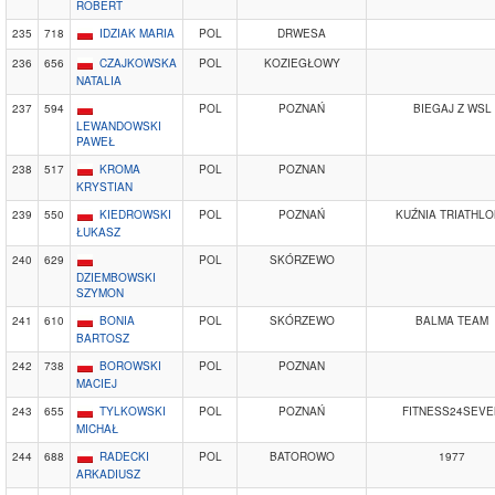
ROBERT
235
718
IDZIAK MARIA
POL
DRWESA
236
656
CZAJKOWSKA
POL
KOZIEGŁOWY
NATALIA
237
594
POL
POZNAŃ
BIEGAJ Z WSL
LEWANDOWSKI
PAWEŁ
238
517
KROMA
POL
POZNAN
KRYSTIAN
239
550
KIEDROWSKI
POL
POZNAŃ
KUŹNIA TRIATHL
ŁUKASZ
240
629
POL
SKÓRZEWO
DZIEMBOWSKI
SZYMON
241
610
BONIA
POL
SKÓRZEWO
BALMA TEAM
BARTOSZ
242
738
BOROWSKI
POL
POZNAN
MACIEJ
243
655
TYLKOWSKI
POL
POZNAŃ
FITNESS24SEVE
MICHAŁ
244
688
RADECKI
POL
BATOROWO
1977
ARKADIUSZ