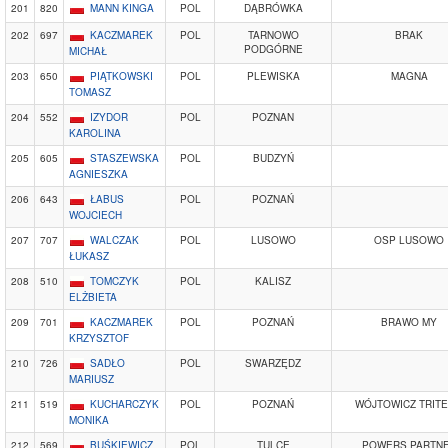
201
820
MANN KINGA
POL
DĄBRÓWKA
202
697
KACZMAREK
POL
TARNOWO
BRAK
PODGÓRNE
MICHAŁ
203
650
PIĄTKOWSKI
POL
PLEWISKA
MAGNA
TOMASZ
204
552
IZYDOR
POL
POZNAN
KAROLINA
205
605
STASZEWSKA
POL
BUDZYŃ
AGNIESZKA
206
643
ŁABUS
POL
POZNAŃ
WOJCIECH
207
707
WALCZAK
POL
LUSOWO
OSP LUSOWO
ŁUKASZ
208
510
TOMCZYK
POL
KALISZ
ELŻBIETA
209
701
KACZMAREK
POL
POZNAŃ
BRAWO MY
KRZYSZTOF
210
726
SADŁO
POL
SWARZĘDZ
MARIUSZ
211
519
KUCHARCZYK
POL
POZNAŃ
WÓJTOWICZ TRIT
MONIKA
212
569
BUŚKIEWICZ
POL
TULCE
POWERS PARTN