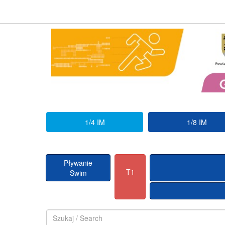
1/4 IM
1/8 IM
Pływanie
T1
Swim