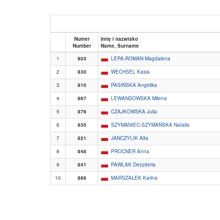
Numer
Imię i nazwisko
Number
Name, Surname
1
803
LEPA-ROMAN Magdalena
2
830
WECHSEL Kasia
3
810
PASIŃSKA Angelika
4
867
LEWANDOWSKA Milena
5
876
CZAJKOWSKA Julia
6
835
SZYMANIEC-SZYMAŃSKA Natalia
7
821
JANCZYLIK Alła
8
848
PROCNER Anna
9
841
PAWLAK Dezyderia
10
886
MARSZAŁEK Karina