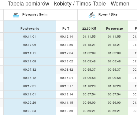
Tabela pomiarów - kobiety / Times Table - Women
Pływanie / Swim
Rower / Bike
Po pływaniu
Po T1
22,50 KM
Po rowerze
P
00:14:01
00:16:14
01:11:55
01:11:55
01
00:17:09
00:18:56
01:18:21
01:18:21
01
00:14:11
00:17:04
01:02:09
01:02:09
01
00:11:08
00:13:02
01:05:48
01:05:48
01
00:07:32
00:08:42
00:55:37
00:55:37
00
00:14:12
00:16:24
01:09:58
01:09:58
01
00:12:31
00:15:17
01:10:20
01:10:20
01
00:11:01
00:13:14
00:57:54
00:57:54
00
00:09:26
00:11:15
00:59:00
00:59:00
01
00:09:23
00:10:50
00:56:21
00:56:21
00