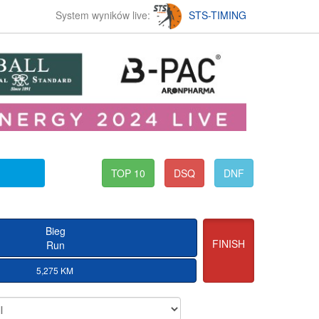
System wyników live:
STS-TIMING
TOP 10
DSQ
DNF
Bieg
FINISH
Run
5,275 KM