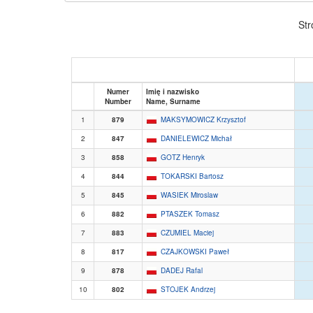
Str
Numer
Imię i nazwisko
Number
Name, Surname
1
879
MAKSYMOWICZ Krzysztof
2
847
DANIELEWICZ Michał
3
858
GOTZ Henryk
4
844
TOKARSKI Bartosz
5
845
WASIEK Miroslaw
6
882
PTASZEK Tomasz
7
883
CZUMIEL Maciej
8
817
CZAJKOWSKI Paweł
9
878
DADEJ Rafal
10
802
STOJEK Andrzej