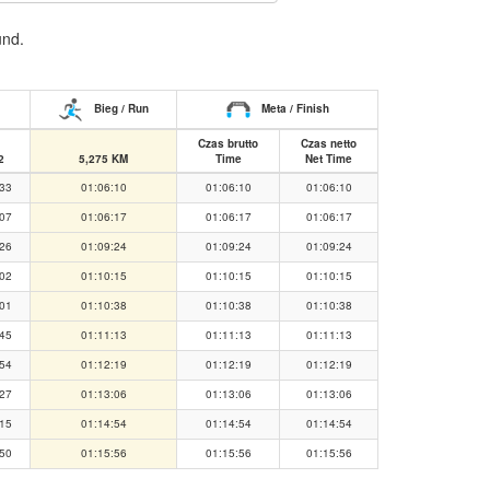
und.
Bieg / Run
Meta / Finish
Czas brutto
Czas netto
2
5,275 KM
Time
Net Time
:33
01:06:10
01:06:10
01:06:10
:07
01:06:17
01:06:17
01:06:17
:26
01:09:24
01:09:24
01:09:24
:02
01:10:15
01:10:15
01:10:15
:01
01:10:38
01:10:38
01:10:38
:45
01:11:13
01:11:13
01:11:13
:54
01:12:19
01:12:19
01:12:19
:27
01:13:06
01:13:06
01:13:06
:15
01:14:54
01:14:54
01:14:54
:50
01:15:56
01:15:56
01:15:56