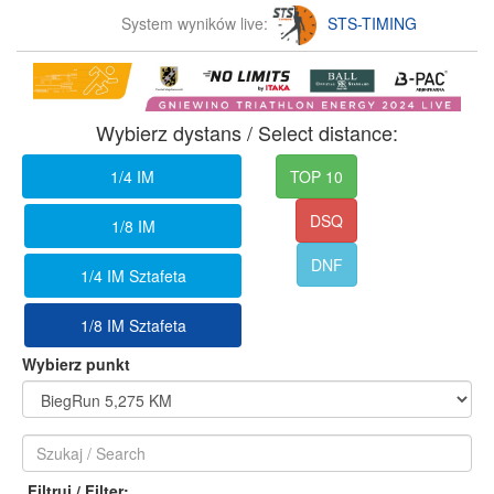
System wyników live:
STS-TIMING
Wybierz dystans / Select distance:
1/4 IM
TOP 10
DSQ
1/8 IM
DNF
1/4 IM Sztafeta
1/8 IM Sztafeta
Wybierz punkt
Filtruj / Filter: