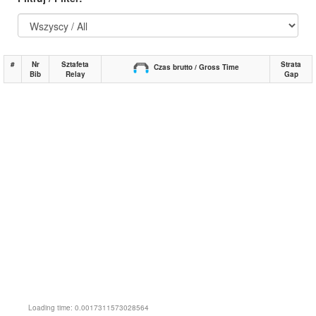
#
Nr
Sztafeta
Strata
Czas brutto / Gross Time
Bib
Relay
Gap
Loading time: 0.0017311573028564