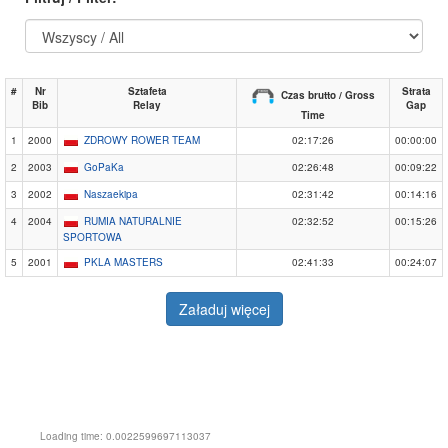
#
Nr
Sztafeta
Strata
Czas brutto / Gross
Bib
Relay
Gap
Time
1
2000
ZDROWY ROWER TEAM
02:17:26
00:00:00
2
2003
GoPaKa
02:26:48
00:09:22
3
2002
Naszaekipa
02:31:42
00:14:16
4
2004
RUMIA NATURALNIE
02:32:52
00:15:26
SPORTOWA
5
2001
PKLA MASTERS
02:41:33
00:24:07
Załaduj więcej
Loading time: 0.0022599697113037