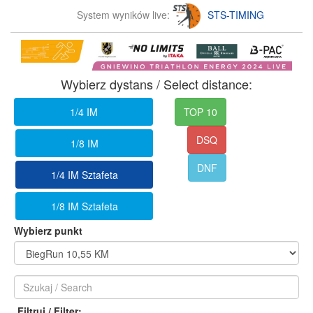
System wyników live:
STS-TIMING
Wybierz dystans / Select distance:
1/4 IM
TOP 10
DSQ
1/8 IM
DNF
1/4 IM Sztafeta
1/8 IM Sztafeta
Wybierz punkt
Filtruj / Filter: