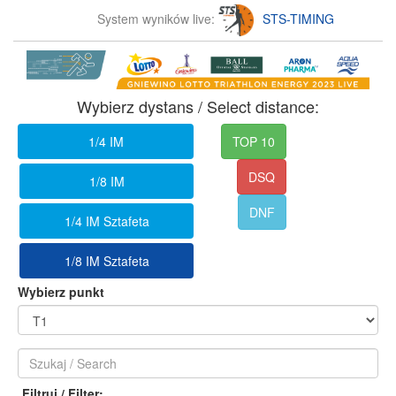
System wyników live:
STS-TIMING
Wybierz dystans / Select distance:
1/4 IM
TOP 10
DSQ
1/8 IM
DNF
1/4 IM Sztafeta
1/8 IM Sztafeta
Wybierz punkt
Filtruj / Filter: