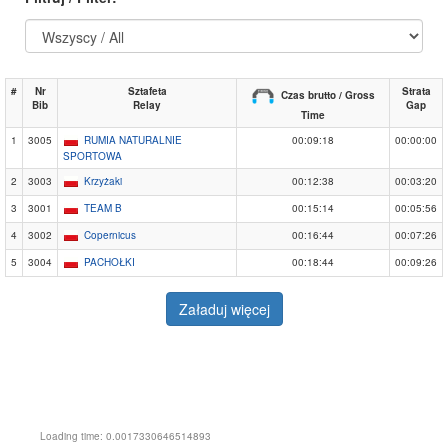
#
Nr
Sztafeta
Strata
Czas brutto / Gross
Bib
Relay
Gap
Time
1
3005
RUMIA NATURALNIE
00:09:18
00:00:00
SPORTOWA
2
3003
Krzyżaki
00:12:38
00:03:20
3
3001
TEAM B
00:15:14
00:05:56
4
3002
Copernicus
00:16:44
00:07:26
5
3004
PACHOŁKI
00:18:44
00:09:26
Załaduj więcej
Loading time: 0.0017330646514893