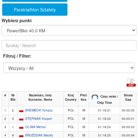
Paratriathlon Sztafety
Wybierz punkt
Filtruj / Filter:
#
Nr
Nazwisko, imię
Kraj
Płeć
Strata
Czas netto /
Bib
Surname, Name
Country
Sex
Gap
Chip Time
1
2
BREMBOR Tomasz
POL
M
01:18:21
00:00:00
2
3
STĘPNIAK Kacper
POL
M
01:18:22
00:00:01
3
1
OLIWA Michał
POL
M
01:18:24
00:00:03
4
8
BRUŹDZIAK Maciej
POL
M
01:18:25
00:00:04