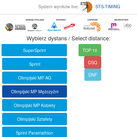
System wyników live:
STS-TIMING
Wybierz dystans / Select distance:
SuperSprint
TOP 10
DSQ
Sprint
DNF
Olimpijski MP AG
Olimpijski MP Mężczyźni
Olimpijski MP Kobiety
Olimpijski Sztafety
Sprint Paratriathlon