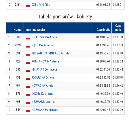
10
2161
CZELIŃSKI Filip
01:18:01.25
01:18:01
Tabela pomiarów - kobiety
Czas
Numer
Imię i nazwisko
Czas brutto
netto
1
339
GNACZYŃSKA Aneta
01:13:08.45
01:13:08
2
2159
GĘBICKA Kornelia
01:17:39.45
01:17:39
3
331
DOS SANTOS TRINDADE Kamila
01:19:53.45
01:19:53
4
428
POMIANOWSKA Anna
01:28:03.60
01:28:04
5
355
IGNASIAK Bernadeta
01:32:44.20
01:32:44
6
431
ROGULSKA Oliwia
01:35:57.55
01:35:58
7
404
NOWACKA Aneta
01:36:41.85
01:36:42
8
372
KOZIEŁ Katarzyna
01:40:39.90
01:40:40
9
403
NEUMANN Joanna
01:40:39.70
01:40:40
10
354
IGLEWSKA Małgorzata
01:42:09.45
01:42:09