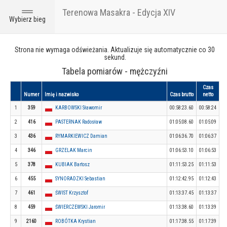
Terenowa Masakra - Edycja XIV
Toggle
Wybierz bieg
navigation
Strona nie wymaga odświeżania. Aktualizuje się automatycznie co 30
sekund.
Tabela pomiarów - mężczyźni
Czas
Numer
Imię i nazwisko
Czas brutto
netto
1
359
KARBOWSKI Sławomir
00:58:23.60
00:58:24
2
416
PASTERNAK Radosław
01:05:08.60
01:05:09
3
436
RYMARKIEWICZ Damian
01:06:36.70
01:06:37
4
346
GRZELAK Marcin
01:06:53.10
01:06:53
5
378
KUBIAK Bartosz
01:11:53.25
01:11:53
6
455
SYNORADZKI Sebastian
01:12:42.95
01:12:43
7
461
ŚWIST Krzysztof
01:13:37.45
01:13:37
8
459
ŚWIERCZEWSKI Jaromir
01:13:38.60
01:13:39
9
2160
ROBÓTKA Krystian
01:17:38.55
01:17:39