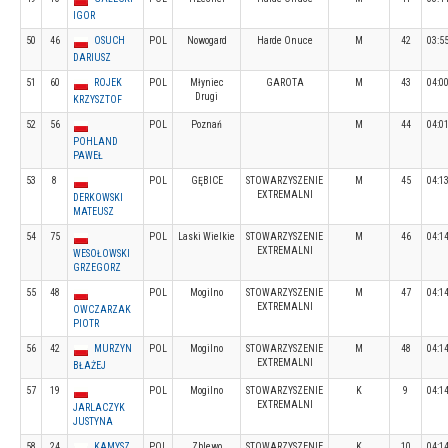
IGOR
50
46
OSUCH
POL
Nowogard
Harde Onuce
M
42
03:5
DARIUSZ
51
60
ROJEK
POL
Młyniec
GAROTA
M
43
04:0
Drugi
KRZYSZTOF
52
56
POL
Poznań
M
44
04:0
POHLAND
PAWEŁ
53
8
POL
GĘBICE
STOWARZYSZENIE
M
45
04:1
EXTREMALNI
DERKOWSKI
MATEUSZ
54
75
POL
Laski Wielkie
STOWARZYSZENIE
M
46
04:1
EXTREMALNI
WESOŁOWSKI
GRZEGORZ
55
48
POL
Mogilno
STOWARZYSZENIE
M
47
04:1
EXTREMALNI
OWCZARZAK
PIOTR
56
42
MURZYN
POL
Mogilno
STOWARZYSZENIE
M
48
04:1
EXTREMALNI
BŁAŻEJ
57
19
POL
Mogilno
STOWARZYSZENIE
K
9
04:1
EXTREMALNI
JARLACZYK
JUSTYNA
58
24
KAMYSZ
POL
Zblewo
STOWARZYSZENIE
K
10
04:1