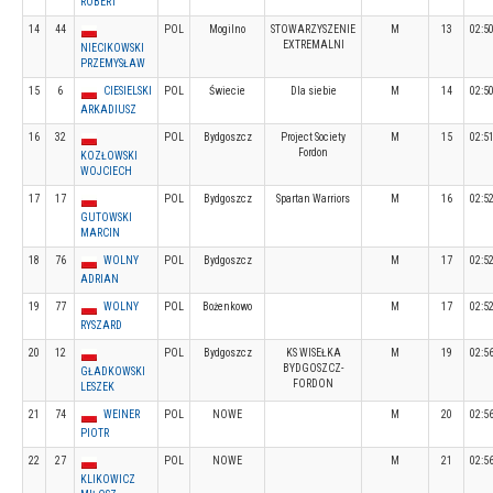
ROBERT
14
44
POL
Mogilno
STOWARZYSZENIE
M
13
02:5
EXTREMALNI
NIECIKOWSKI
PRZEMYSŁAW
15
6
CIESIELSKI
POL
Świecie
Dla siebie
M
14
02:5
ARKADIUSZ
16
32
POL
Bydgoszcz
Project Society
M
15
02:5
Fordon
KOZŁOWSKI
WOJCIECH
17
17
POL
Bydgoszcz
Spartan Warriors
M
16
02:5
GUTOWSKI
MARCIN
18
76
WOLNY
POL
Bydgoszcz
M
17
02:5
ADRIAN
19
77
WOLNY
POL
Bożenkowo
M
17
02:5
RYSZARD
20
12
POL
Bydgoszcz
KS WISEŁKA
M
19
02:5
BYDGOSZCZ-
GŁADKOWSKI
FORDON
LESZEK
21
74
WEINER
POL
NOWE
M
20
02:5
PIOTR
22
27
POL
NOWE
M
21
02:5
KLIKOWICZ