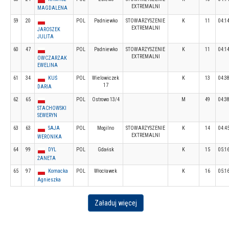
EXTREMALNI
MAGDALENA
59
20
POL
Padniewko
STOWARZYSZENIE
K
11
04:1
EXTREMALNI
JAROSZEK
JULITA
60
47
POL
Padniewko
STOWARZYSZENIE
K
11
04:1
EXTREMALNI
OWCZARZAK
EWELINA
61
34
KUŚ
POL
Wielowiczek
K
13
04:3
17
DARIA
62
65
POL
Ostrowo 13/4
M
49
04:3
STACHOWSKI
SEWERYN
63
63
SAJA
POL
Mogilno
STOWARZYSZENIE
K
14
04:4
EXTREMALNI
WERONIKA
64
99
DYL
POL
Gdańsk
K
15
05:1
ŻANETA
65
97
Kornacka
POL
Włocławek
K
16
05:1
Agnieszka
Załaduj więcej