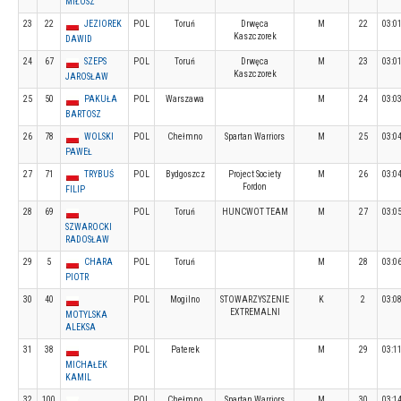
MIŁOSZ
23
22
JEZIOREK
POL
Toruń
Drwęca
M
22
03:0
Kaszczorek
DAWID
24
67
SZEPS
POL
Toruń
Drwęca
M
23
03:0
Kaszczorek
JAROSŁAW
25
50
PAKUŁA
POL
Warszawa
M
24
03:0
BARTOSZ
26
78
WOLSKI
POL
Chełmno
Spartan Warriors
M
25
03:0
PAWEŁ
27
71
TRYBUŚ
POL
Bydgoszcz
Project Society
M
26
03:0
Fordon
FILIP
28
69
POL
Toruń
HUNCWOT TEAM
M
27
03:0
SZWAROCKI
RADOSŁAW
29
5
CHARA
POL
Toruń
M
28
03:0
PIOTR
30
40
POL
Mogilno
STOWARZYSZENIE
K
2
03:0
EXTREMALNI
MOTYLSKA
ALEKSA
31
38
POL
Paterek
M
29
03:1
MICHAŁEK
KAMIL
32
100
POL
Chełmno
Spartan Warriors
M
30
03:1