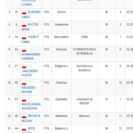
ŁOCHOCKI
ŁUKASZ
5
70
ŚLIWIŃSKI
POL
Górzno
M
5
02:3
KAMIL
6
4
BUCZEK
POL
Inowrocław
M
6
02:3
RAFAŁ
7
55
PLESKOT
POL
Kończewice
GRAS
M
7
02:3
KAMIL
8
45
POL
Parlinek
STOWARZYSZENIE
M
8
02:4
EXTREMALNI
NOWAKOWSKI
DOMINIK
9
21
POL
Bydgoszcz
Calisthenics
M
9
02:4
Academy
JARZEMBSKI
HUBERT
10
43
POL
Chodzież
M
10
02:4
NAJDEREK
MICHAŁ
11
37
POL
Dąbrówka
Gladiators by
K
1
02:4
RMF4RT
MACIEJEWSKA
AGNIESZKA
12
49
PACHELA
POL
Kołobrzeg
Wyluzuj!
M
11
02:4
MICHAŁ
13
66
SZEIB
POL
Bydgoszcz
M
12
02:4