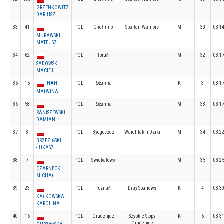
GRZENKOWITZ
DARIUSZ
33
41
POL
Chełmno
Spartan Warriors
M
30
03:1
MURAWSKI
MATEUSZ
34
62
POL
Toruń
M
32
03:1
SADOWSKI
MACIEJ
35
15
HAN
POL
Różanna
K
3
03:1
MALWINA
36
58
POL
Różanna
M
33
03:1
RANISZEWSKI
DAMIAN
37
3
POL
Bydgoszcz
Warchlaki i Dziki
M
34
03:2
BRZEZIŃSKI
ŁUKASZ
38
7
POL
Swiekatowo
M
35
03:2
CZARNECKI
MICHAŁ
39
23
POL
Poznań
Ditry Sparrows
K
4
03:3
KAŁKOWSKA
KAROLINA
40
16
POL
Grudziądz
Szybkie Stopy
K
5
03:3
Grudziądz