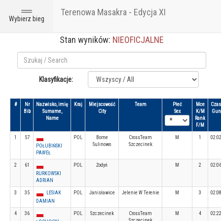
Terenowa Masakra - Edycja XI
Toggle
Wybierz bieg
navigation
Stan wyników:
NIEOFICJALNE
Klasyfikacje:
#
Nr
Nazwisko, imię
Kraj
Miejscowość
Team
Płeć
Mce
Czas
Bib
Surname,
City
Sex
K/M
Gun
Name
Rank
F/M
1
57
POL
Borne
CrossTeam
M
1
02:0
Sulinowo
Szczecinek
POŁUBIŃSKI
PAWEŁ
2
61
POL
Żodyń
M
2
02:0
RURKOWSKI
ADRIAN
3
35
LESIAK
POL
Janisławice
Jelenie W Terenie
M
3
02:0
DAMIAN
4
36
POL
Szczecinek
CrossTeam
M
4
02:2
Szczecinek