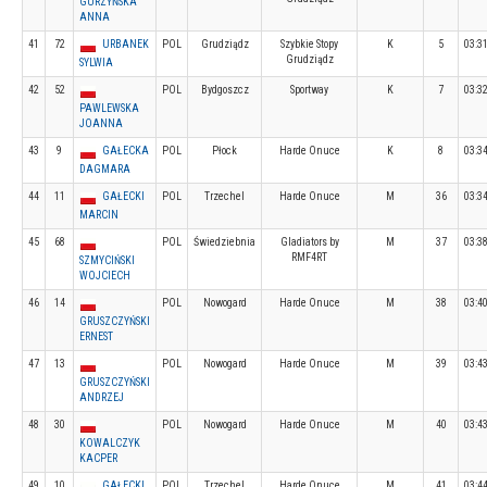
GURZYŃSKA
ANNA
41
72
URBANEK
POL
Grudziądz
Szybkie Stopy
K
5
03:3
Grudziądz
SYLWIA
42
52
POL
Bydgoszcz
Sportway
K
7
03:3
PAWLEWSKA
JOANNA
43
9
GAŁECKA
POL
Płock
Harde Onuce
K
8
03:3
DAGMARA
44
11
GAŁECKI
POL
Trzechel
Harde Onuce
M
36
03:3
MARCIN
45
68
POL
Świedziebnia
Gladiators by
M
37
03:3
RMF4RT
SZMYCIŃSKI
WOJCIECH
46
14
POL
Nowogard
Harde Onuce
M
38
03:4
GRUSZCZYŃSKI
ERNEST
47
13
POL
Nowogard
Harde Onuce
M
39
03:4
GRUSZCZYŃSKI
ANDRZEJ
48
30
POL
Nowogard
Harde Onuce
M
40
03:4
KOWALCZYK
KACPER
49
10
GAŁECKI
POL
Trzechel
Harde Onuce
M
41
03:4