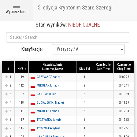
5. edycja Kryptonim Szare Szeregi
Toggle
Wybierz bieg
navigation
Stan wyników:
NIEOFICJALNE
Klasyfikacje:
Nazwisko, imię
Czas brutto
Czas netto
#
Nr/Bib
Surname, Name
KM / FM
Gun Time
Chip Time
1
119
GRZYWACZ Kacper
1
00:09:27
2
112
MIKULAK Ignacy
2
00:10:11
3
107
JANOWSKI Jan
3
00:10:19
4
118
BUGAJEWSKI Maciej
4
00:11:37
5
111
MIKULAK Franek
5
00:12:03
6
117
TYCZYŃSKA Jakub
6
00:12:53
7
116
TYCZYŃSKA Sylwia
1
00:12:56
8
106
JANOWSKA Dominika
2
00:13:00