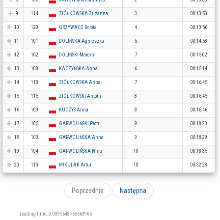
9
114
ZIÓŁKOWSKA Zuzanna
3
00:13:50
10
120
GRZYWACZ Dorota
4
00:13:56
11
101
DOLIŃSKA Agnieszka
5
00:14:58
12
102
DOLIŃSKI Marcin
7
00:15:02
13
108
KACZYŃSKA Anna
6
00:15:14
14
113
ZIÓŁKOWSKA Anna
7
00:16:45
15
115
ZIÓŁKOWSKI Antoni
8
00:16:45
16
109
KUCZYS Anna
8
00:16:46
17
105
GARWOLIŃSKI Piotr
9
00:18:23
18
103
GARWOLIŃSKA Anna
9
00:18:29
19
104
GARWOLIŃSKA Nina
10
00:18:35
20
110
MIKULAK Artur
10
00:32:28
Poprzednia
Następna
Loading time: 0.0095648765563965