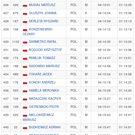
426
426
MUSIAŁ MATEUSZ
POL
M
04:13:01
01:12:05
427
679
GŁUSZYK JOANNA
POL
K
04:14:04
01:13:08
428
167
DERLETA RYSZARD
POL
M
04:14:09
01:13:13
429
108
KORZENIEWSKI
POL
M
04:14:15
01:13:19
CEZARY
430
1103
DARMETKO RAFAŁ
POL
M
04:14:30
01:13:34
431
500
BOGUCKI KRZYSZTOF
POL
M
04:14:34
01:13:38
432
174
PAWLUK TOMASZ
POL
M
04:14:47
01:13:51
433
198
RADOMSKI MARIUSZ
POL
M
04:14:58
01:14:02
434
489
TOKARZ JACEK
POL
M
04:15:04
01:14:08
435
176
KONCKI ANDRZEJ
POL
M
04:15:19
01:14:23
436
555
HAMELA WERONIKA
POL
K
04:15:26
01:14:30
437
706
MADAJCZAK KACPER
POL
M
04:15:27
01:14:31
438
109
OSTROWICKI PIOTR
POL
M
04:15:41
01:14:45
439
425
MIELCARZEWICZ
POL
M
04:15:43
01:14:47
MARIUSZ
440
33
BUDKIEWICZ ADRIAN
POL
M
04:15:47
01:14:51