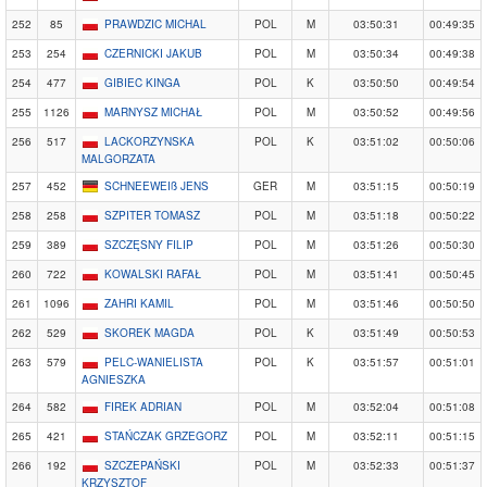
252
85
PRAWDZIC MICHAL
POL
M
03:50:31
00:49:35
253
254
CZERNICKI JAKUB
POL
M
03:50:34
00:49:38
254
477
GIBIEC KINGA
POL
K
03:50:50
00:49:54
255
1126
MARNYSZ MICHAŁ
POL
M
03:50:52
00:49:56
256
517
LACKORZYNSKA
POL
K
03:51:02
00:50:06
MALGORZATA
257
452
SCHNEEWEIß JENS
GER
M
03:51:15
00:50:19
258
258
SZPITER TOMASZ
POL
M
03:51:18
00:50:22
259
389
SZCZĘSNY FILIP
POL
M
03:51:26
00:50:30
260
722
KOWALSKI RAFAŁ
POL
M
03:51:41
00:50:45
261
1096
ZAHRI KAMIL
POL
M
03:51:46
00:50:50
262
529
SKOREK MAGDA
POL
K
03:51:49
00:50:53
263
579
PELC-WANIELISTA
POL
K
03:51:57
00:51:01
AGNIESZKA
264
582
FIREK ADRIAN
POL
M
03:52:04
00:51:08
265
421
STAŃCZAK GRZEGORZ
POL
M
03:52:11
00:51:15
266
192
SZCZEPAŃSKI
POL
M
03:52:33
00:51:37
KRZYSZTOF