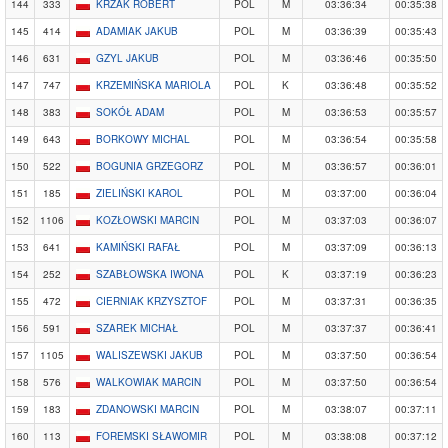
144
333
KRZAK ROBERT
POL
M
03:36:34
00:35:38
145
414
ADAMIAK JAKUB
POL
M
03:36:39
00:35:43
146
631
GZYL JAKUB
POL
M
03:36:46
00:35:50
147
747
KRZEMIŃSKA MARIOLA
POL
K
03:36:48
00:35:52
148
383
SOKÓŁ ADAM
POL
M
03:36:53
00:35:57
149
643
BORKOWY MICHAL
POL
M
03:36:54
00:35:58
150
522
BOGUNIA GRZEGORZ
POL
M
03:36:57
00:36:01
151
185
ZIELIŃSKI KAROL
POL
M
03:37:00
00:36:04
152
1106
KOZŁOWSKI MARCIN
POL
M
03:37:03
00:36:07
153
641
KAMIŃSKI RAFAŁ
POL
M
03:37:09
00:36:13
154
252
SZABŁOWSKA IWONA
POL
K
03:37:19
00:36:23
155
472
CIERNIAK KRZYSZTOF
POL
M
03:37:31
00:36:35
156
591
SZAREK MICHAŁ
POL
M
03:37:37
00:36:41
157
1105
WALISZEWSKI JAKUB
POL
M
03:37:50
00:36:54
158
576
WALKOWIAK MARCIN
POL
M
03:37:50
00:36:54
159
183
ZDANOWSKI MARCIN
POL
M
03:38:07
00:37:11
160
113
FOREMSKI SŁAWOMIR
POL
M
03:38:08
00:37:12