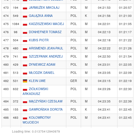
473
194
JARMUŻEK MIKOŁAJ
POL
M
04:21:53
01:20:57
474
549
GAŁĄZKA ANNA
POL
K
04:21:56
01:21:00
475
1084
KADZISZEWSKI MACIEJ
POL
M
04:22:01
01:21:05
476
98
DONHEFNER TOMASZ
POL
M
04:22:13
01:21:17
477
504
KUBIS PIOTR
POL
M
04:22:18
01:21:22
478
480
ARISMENDI JEAN-PAUL
POL
M
04:22:22
01:21:26
479
741
SZCZEPANIK ANDRZEJ
POL
M
04:22:50
01:21:54
480
429
DYNIEWICZ ADAM
POL
M
04:23:01
01:22:05
481
513
MŁODZIK DANIEL
POL
M
04:23:05
01:22:09
482
531
KLEIN UWE
GER
M
04:23:15
01:22:19
483
632
ZIÓŁKOWSKI
POL
M
04:23:26
01:22:30
ARKADIUSZ
484
372
MĄCZYŃSKI CZESŁAW
POL
M
04:23:35
01:22:39
485
155
GAWROŃSKA DOROTA
POL
K
04:23:41
01:22:45
486
483
KOŁOWROTNY
POL
M
04:23:41
01:22:45
WOJCIECH
487
171
KOLOSOK NATALIIA
UKR
K
04:24:15
01:23:19
Loading time: 0.01375412940979