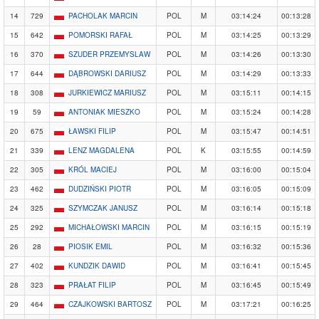
14
729
PACHOLAK MARCIN
POL
M
03:14:24
00:13:28
15
642
POMORSKI RAFAŁ
POL
M
03:14:25
00:13:29
16
370
SZUDER PRZEMYSLAW
POL
M
03:14:26
00:13:30
17
644
DĄBROWSKI DARIUSZ
POL
M
03:14:29
00:13:33
18
308
JURKIEWICZ MARIUSZ
POL
M
03:15:11
00:14:15
19
59
ANTONIAK MIESZKO
POL
M
03:15:24
00:14:28
20
675
ŁAWSKI FILIP
POL
M
03:15:47
00:14:51
21
339
LENZ MAGDALENA
POL
K
03:15:55
00:14:59
22
305
KRÓL MACIEJ
POL
M
03:16:00
00:15:04
23
462
DUDZIŃSKI PIOTR
POL
M
03:16:05
00:15:09
24
325
SZYMCZAK JANUSZ
POL
M
03:16:14
00:15:18
25
292
MICHAŁOWSKI MARCIN
POL
M
03:16:15
00:15:19
26
28
PIOSIK EMIL
POL
M
03:16:32
00:15:36
27
402
KUNDZIK DAWID
POL
M
03:16:41
00:15:45
28
323
PRAŁAT FILIP
POL
M
03:16:45
00:15:49
29
464
CZAJKOWSKI BARTOSZ
POL
M
03:17:21
00:16:25