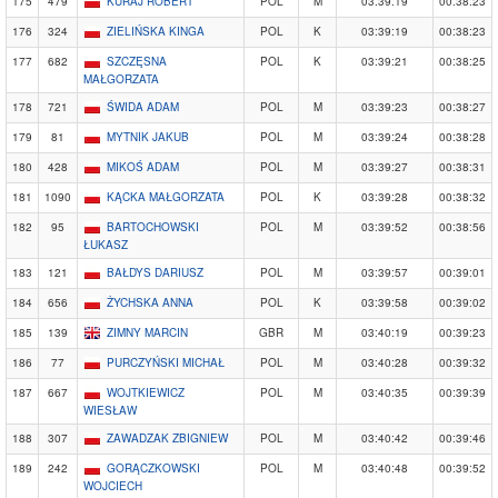
175
479
KURAJ ROBERT
POL
M
03:39:19
00:38:23
176
324
ZIELIŃSKA KINGA
POL
K
03:39:19
00:38:23
177
682
SZCZĘSNA
POL
K
03:39:21
00:38:25
MAŁGORZATA
178
721
ŚWIDA ADAM
POL
M
03:39:23
00:38:27
179
81
MYTNIK JAKUB
POL
M
03:39:24
00:38:28
180
428
MIKOŚ ADAM
POL
M
03:39:27
00:38:31
181
1090
KĄCKA MAŁGORZATA
POL
K
03:39:28
00:38:32
182
95
BARTOCHOWSKI
POL
M
03:39:52
00:38:56
ŁUKASZ
183
121
BAŁDYS DARIUSZ
POL
M
03:39:57
00:39:01
184
656
ŻYCHSKA ANNA
POL
K
03:39:58
00:39:02
185
139
ZIMNY MARCIN
GBR
M
03:40:19
00:39:23
186
77
PURCZYŃSKI MICHAŁ
POL
M
03:40:28
00:39:32
187
667
WOJTKIEWICZ
POL
M
03:40:35
00:39:39
WIESŁAW
188
307
ZAWADZAK ZBIGNIEW
POL
M
03:40:42
00:39:46
189
242
GORĄCZKOWSKI
POL
M
03:40:48
00:39:52
WOJCIECH