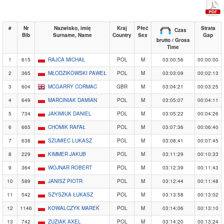
#
Nr
Nazwisko, imię
Kraj
Płeć
Strata
Czas
Bib
Surname, Name
Country
Sex
Gap
brutto / Gross
Time
1
615
RAJCA MICHAŁ
POL
M
03:00:56
00:00:00
2
365
MŁODZIKOWSKI PAWEŁ
POL
M
03:03:09
00:02:13
3
604
MCGARRY CORMAC
GBR
M
03:04:21
00:03:25
4
649
MARCINIAK DAMIAN
POL
M
03:05:07
00:04:11
5
734
JAKIMIUK DANIEL
POL
M
03:05:22
00:04:26
6
665
CHOMIK RAFAŁ
POL
M
03:07:36
00:06:40
7
638
SZUMIEC LUKASZ
POL
M
03:08:41
00:07:45
8
229
KIMMER JAKUB
POL
M
03:11:29
00:10:33
9
364
WOJNAR ROBERT
POL
M
03:12:39
00:11:43
10
589
JANISZ PIOTR
POL
M
03:12:44
00:11:48
11
542
SZYSZKA ŁUKASZ
POL
M
03:13:58
00:13:02
12
1146
KOWALCZYK MAREK
POL
M
03:14:06
00:13:10
13
742
ZUZIAK AXEL
POL
M
03:14:20
00:13:24