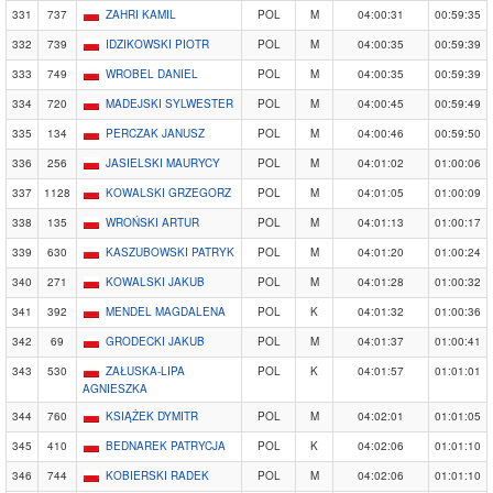
331
737
ZAHRI KAMIL
POL
M
04:00:31
00:59:35
332
739
IDZIKOWSKI PIOTR
POL
M
04:00:35
00:59:39
333
749
WROBEL DANIEL
POL
M
04:00:35
00:59:39
334
720
MADEJSKI SYLWESTER
POL
M
04:00:45
00:59:49
335
134
PERCZAK JANUSZ
POL
M
04:00:46
00:59:50
336
256
JASIELSKI MAURYCY
POL
M
04:01:02
01:00:06
337
1128
KOWALSKI GRZEGORZ
POL
M
04:01:05
01:00:09
338
135
WROŃSKI ARTUR
POL
M
04:01:13
01:00:17
339
630
KASZUBOWSKI PATRYK
POL
M
04:01:20
01:00:24
340
271
KOWALSKI JAKUB
POL
M
04:01:28
01:00:32
341
392
MENDEL MAGDALENA
POL
K
04:01:32
01:00:36
342
69
GRODECKI JAKUB
POL
M
04:01:37
01:00:41
343
530
ZAŁUSKA-LIPA
POL
K
04:01:57
01:01:01
AGNIESZKA
344
760
KSIĄŻEK DYMITR
POL
M
04:02:01
01:01:05
345
410
BEDNAREK PATRYCJA
POL
K
04:02:06
01:01:10
346
744
KOBIERSKI RADEK
POL
M
04:02:06
01:01:10