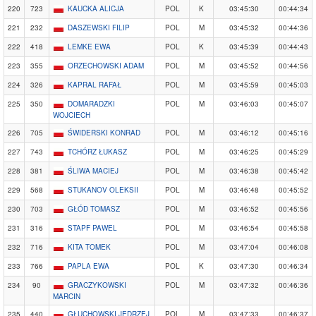
220
723
KAUCKA ALICJA
POL
K
03:45:30
00:44:34
221
232
DASZEWSKI FILIP
POL
M
03:45:32
00:44:36
222
418
LEMKE EWA
POL
K
03:45:39
00:44:43
223
355
ORZECHOWSKI ADAM
POL
M
03:45:52
00:44:56
224
326
KAPRAL RAFAŁ
POL
M
03:45:59
00:45:03
225
350
DOMARADZKI
POL
M
03:46:03
00:45:07
WOJCIECH
226
705
ŚWIDERSKI KONRAD
POL
M
03:46:12
00:45:16
227
743
TCHÓRZ ŁUKASZ
POL
M
03:46:25
00:45:29
228
381
ŚLIWA MACIEJ
POL
M
03:46:38
00:45:42
229
568
STUKANOV OLEKSII
POL
M
03:46:48
00:45:52
230
703
GŁÓD TOMASZ
POL
M
03:46:52
00:45:56
231
316
STAPF PAWEL
POL
M
03:46:54
00:45:58
232
716
KITA TOMEK
POL
M
03:47:04
00:46:08
233
766
PAPLA EWA
POL
K
03:47:30
00:46:34
234
90
GRACZYKOWSKI
POL
M
03:47:32
00:46:36
MARCIN
235
440
GŁUCHOWSKI JĘDRZEJ
POL
M
03:47:33
00:46:37