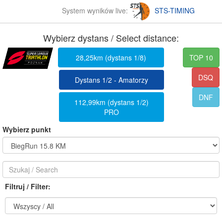
System wyników live:
STS-TIMING
Wybierz dystans / Select distance:
28,25km (dystans 1/8)
TOP 10
DSQ
Dystans 1/2 - Amatorzy
DNF
112,99km (dystans 1/2)
PRO
Wybierz punkt
Filtruj / Filter: