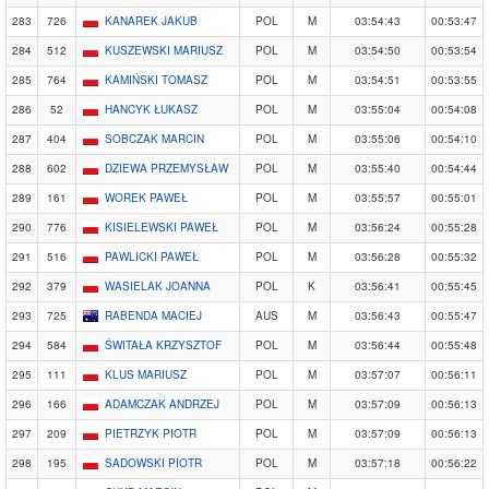
283
726
KANAREK JAKUB
POL
M
03:54:43
00:53:47
284
512
KUSZEWSKI MARIUSZ
POL
M
03:54:50
00:53:54
285
764
KAMIŃSKI TOMASZ
POL
M
03:54:51
00:53:55
286
52
HANCYK ŁUKASZ
POL
M
03:55:04
00:54:08
287
404
SOBCZAK MARCIN
POL
M
03:55:06
00:54:10
288
602
DZIEWA PRZEMYSŁAW
POL
M
03:55:40
00:54:44
289
161
WOREK PAWEŁ
POL
M
03:55:57
00:55:01
290
776
KISIELEWSKI PAWEŁ
POL
M
03:56:24
00:55:28
291
516
PAWLICKI PAWEŁ
POL
M
03:56:28
00:55:32
292
379
WASIELAK JOANNA
POL
K
03:56:41
00:55:45
293
725
RABENDA MACIEJ
AUS
M
03:56:43
00:55:47
294
584
ŚWITAŁA KRZYSZTOF
POL
M
03:56:44
00:55:48
295
111
KLUS MARIUSZ
POL
M
03:57:07
00:56:11
296
166
ADAMCZAK ANDRZEJ
POL
M
03:57:09
00:56:13
297
209
PIETRZYK PIOTR
POL
M
03:57:09
00:56:13
298
195
SADOWSKI PIOTR
POL
M
03:57:18
00:56:22