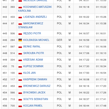
441
35
WESOŁEK DARIUSZ
POL
M
04:16:01
01:15:05
442
393
KOCHANIEC-MATUSZAK
POL
K
04:16:18
01:15:22
KAROLINA
443
433
LIGIENZA ANDRZEJ
POL
M
04:16:22
01:15:26
444
97
MARCINKIEWICZ
POL
M
04:16:34
01:15:38
STANISŁAW
445
506
RĘDZIO PIOTR
POL
M
04:16:57
01:16:01
446
284
KIOLBASSA MICHAEL
GER
M
04:16:59
01:16:03
447
597
BERKE RAFAŁ
POL
M
04:17:02
01:16:06
448
514
SKROUBA PIOTR
POL
M
04:17:06
01:16:10
449
334
KRZESAK ADAM
POL
M
04:17:22
01:16:26
450
70
KUPISZ DOMINIK
POL
M
04:17:30
01:16:34
451
100
KŁOS JAN
POL
M
04:17:50
01:16:54
452
117
KASPRZAK DAMIAN
POL
M
04:18:08
01:17:12
453
453
BRONIEWICZ DARIUSZ
POL
M
04:18:16
01:17:20
454
566
BYKOWSKI JACEK
POL
M
04:18:22
01:17:26
455
713
SOŁTYS SEBASTIAN
POL
M
04:18:37
01:17:41
456
700
KOCJAN PAWEŁ
POL
M
04:18:44
01:17:48