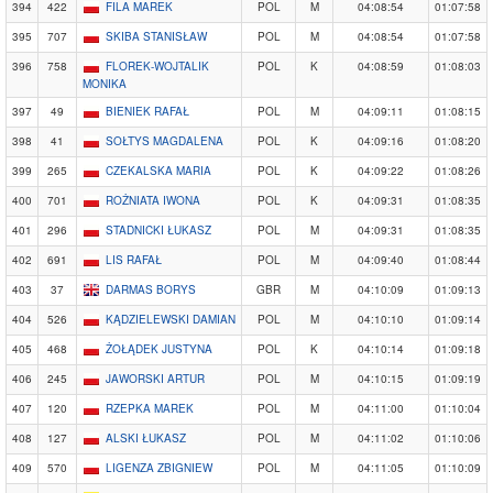
394
422
FILA MAREK
POL
M
04:08:54
01:07:58
395
707
SKIBA STANISŁAW
POL
M
04:08:54
01:07:58
396
758
FLOREK-WOJTALIK
POL
K
04:08:59
01:08:03
MONIKA
397
49
BIENIEK RAFAŁ
POL
M
04:09:11
01:08:15
398
41
SOŁTYS MAGDALENA
POL
K
04:09:16
01:08:20
399
265
CZEKALSKA MARIA
POL
K
04:09:22
01:08:26
400
701
ROŻNIATA IWONA
POL
K
04:09:31
01:08:35
401
296
STADNICKI ŁUKASZ
POL
M
04:09:31
01:08:35
402
691
LIS RAFAŁ
POL
M
04:09:40
01:08:44
403
37
DARMAS BORYS
GBR
M
04:10:09
01:09:13
404
526
KĄDZIELEWSKI DAMIAN
POL
M
04:10:10
01:09:14
405
468
ŻOŁĄDEK JUSTYNA
POL
K
04:10:14
01:09:18
406
245
JAWORSKI ARTUR
POL
M
04:10:15
01:09:19
407
120
RZEPKA MAREK
POL
M
04:11:00
01:10:04
408
127
ALSKI ŁUKASZ
POL
M
04:11:02
01:10:06
409
570
LIGENZA ZBIGNIEW
POL
M
04:11:05
01:10:09