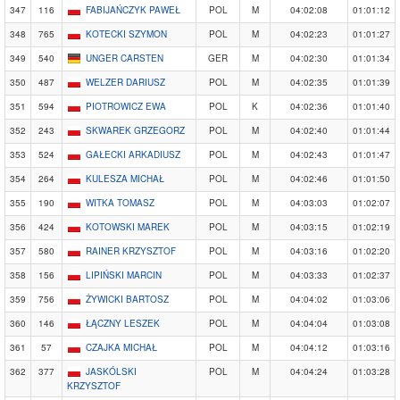
347
116
FABIJAŃCZYK PAWEŁ
POL
M
04:02:08
01:01:12
348
765
KOTECKI SZYMON
POL
M
04:02:23
01:01:27
349
540
UNGER CARSTEN
GER
M
04:02:30
01:01:34
350
487
WELZER DARIUSZ
POL
M
04:02:35
01:01:39
351
594
PIOTROWICZ EWA
POL
K
04:02:36
01:01:40
352
243
SKWAREK GRZEGORZ
POL
M
04:02:40
01:01:44
353
524
GAŁECKI ARKADIUSZ
POL
M
04:02:43
01:01:47
354
264
KULESZA MICHAŁ
POL
M
04:02:46
01:01:50
355
190
WITKA TOMASZ
POL
M
04:03:03
01:02:07
356
424
KOTOWSKI MAREK
POL
M
04:03:15
01:02:19
357
580
RAINER KRZYSZTOF
POL
M
04:03:16
01:02:20
358
156
LIPIŃSKI MARCIN
POL
M
04:03:33
01:02:37
359
756
ŻYWICKI BARTOSZ
POL
M
04:04:02
01:03:06
360
146
ŁĄCZNY LESZEK
POL
M
04:04:04
01:03:08
361
57
CZAJKA MICHAŁ
POL
M
04:04:12
01:03:16
362
377
JASKÓLSKI
POL
M
04:04:24
01:03:28
KRZYSZTOF