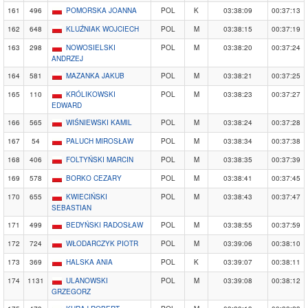
161
496
POMORSKA JOANNA
POL
K
03:38:09
00:37:13
162
648
KLUŹNIAK WOJCIECH
POL
M
03:38:15
00:37:19
163
298
NOWOSIELSKI
POL
M
03:38:20
00:37:24
ANDRZEJ
164
581
MAZANKA JAKUB
POL
M
03:38:21
00:37:25
165
110
KRÓLIKOWSKI
POL
M
03:38:23
00:37:27
EDWARD
166
565
WIŚNIEWSKI KAMIL
POL
M
03:38:24
00:37:28
167
54
PALUCH MIROSŁAW
POL
M
03:38:34
00:37:38
168
406
FOLTYŃSKI MARCIN
POL
M
03:38:35
00:37:39
169
578
BORKO CEZARY
POL
M
03:38:41
00:37:45
170
655
KWIECIŃSKI
POL
M
03:38:43
00:37:47
SEBASTIAN
171
499
BEDYŃSKI RADOSŁAW
POL
M
03:38:55
00:37:59
172
724
WŁODARCZYK PIOTR
POL
M
03:39:06
00:38:10
173
369
HALSKA ANIA
POL
K
03:39:07
00:38:11
174
1131
ULANOWSKI
POL
M
03:39:08
00:38:12
GRZEGORZ