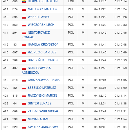
410
680
HERVAS SEBASTIAN
ECU
M
04:11:10
01:10:14
411
374
MATUSZAK MARIUSZ
POL
M
04:11:20
01:10:24
412
595
WEBER PAWEŁ
POL
M
04:11:22
01:10:26
413
559
WIECZOREK LECH
POL
M
04:11:29
01:10:33
414
294
NESTOROWICZ
POL
M
04:11:42
01:10:46
KONRAD
415
83
HAMELA KRZYSZTOF
POL
M
04:11:44
01:10:48
416
697
RZEPECKI DARIUSZ
POL
M
04:11:45
01:10:49
417
709
BRZEZIŃSKI TOMASZ
POL
M
04:11:49
01:10:53
418
407
STANISŁAWSKA
POL
K
04:11:55
01:10:59
AGNIESZKA
419
318
CHRZANOWSKI REMIK
POL
M
04:12:01
01:11:05
420
82
ŁESEJKO MATEUSZ
POL
M
04:12:05
01:11:09
421
315
RACZYŃSKI MARCIN
POL
M
04:12:10
01:11:14
422
64
GINTER ŁUKASZ
POL
M
04:12:34
01:11:38
423
669
ZAKRZEWSKI MICHAŁ
POL
M
04:12:47
01:11:51
424
290
NOWAK ADAM
POL
M
04:12:50
01:11:54
425
629
KWOLEK JAROSŁAW
POL
M
04:13:00
01:12:04