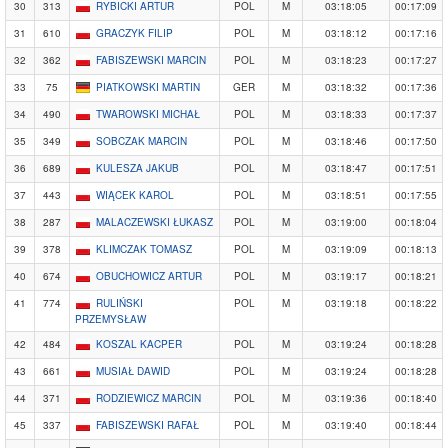
30
313
RYBICKI ARTUR
POL
M
03:18:05
00:17:09
31
610
GRACZYK FILIP
POL
M
03:18:12
00:17:16
32
362
FABISZEWSKI MARCIN
POL
M
03:18:23
00:17:27
33
75
PIATKOWSKI MARTIN
GER
M
03:18:32
00:17:36
34
490
TWAROWSKI MICHAŁ
POL
M
03:18:33
00:17:37
35
349
SOBCZAK MARCIN
POL
M
03:18:46
00:17:50
36
689
KULESZA JAKUB
POL
M
03:18:47
00:17:51
37
443
WIĄCEK KAROL
POL
M
03:18:51
00:17:55
38
287
MALACZEWSKI ŁUKASZ
POL
M
03:19:00
00:18:04
39
378
KLIMCZAK TOMASZ
POL
M
03:19:09
00:18:13
40
674
OBUCHOWICZ ARTUR
POL
M
03:19:17
00:18:21
41
774
RULIŃSKI
POL
M
03:19:18
00:18:22
PRZEMYSŁAW
42
484
KOSZAL KACPER
POL
M
03:19:24
00:18:28
43
661
MUSIAŁ DAWID
POL
M
03:19:24
00:18:28
44
371
RODZIEWICZ MARCIN
POL
M
03:19:36
00:18:40
45
337
FABISZEWSKI RAFAŁ
POL
M
03:19:40
00:18:44