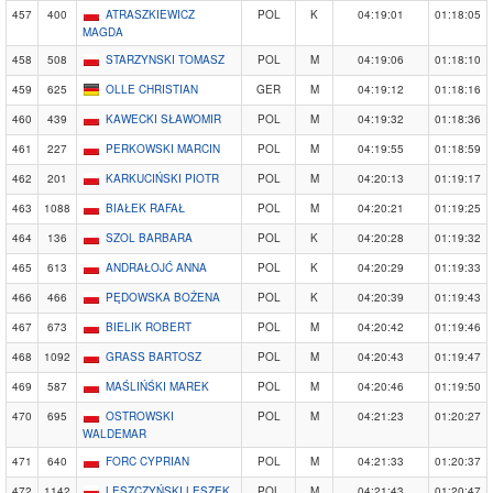
457
400
ATRASZKIEWICZ
POL
K
04:19:01
01:18:05
MAGDA
458
508
STARZYNSKI TOMASZ
POL
M
04:19:06
01:18:10
459
625
OLLE CHRISTIAN
GER
M
04:19:12
01:18:16
460
439
KAWECKI SŁAWOMIR
POL
M
04:19:32
01:18:36
461
227
PERKOWSKI MARCIN
POL
M
04:19:55
01:18:59
462
201
KARKUCIŃSKI PIOTR
POL
M
04:20:13
01:19:17
463
1088
BIAŁEK RAFAŁ
POL
M
04:20:21
01:19:25
464
136
SZOL BARBARA
POL
K
04:20:28
01:19:32
465
613
ANDRAŁOJĆ ANNA
POL
K
04:20:29
01:19:33
466
466
PĘDOWSKA BOŻENA
POL
K
04:20:39
01:19:43
467
673
BIELIK ROBERT
POL
M
04:20:42
01:19:46
468
1092
GRASS BARTOSZ
POL
M
04:20:43
01:19:47
469
587
MAŚLIŃŚKI MAREK
POL
M
04:20:46
01:19:50
470
695
OSTROWSKI
POL
M
04:21:23
01:20:27
WALDEMAR
471
640
FORC CYPRIAN
POL
M
04:21:33
01:20:37
472
1142
LESZCZYŃSKI LESZEK
POL
M
04:21:43
01:20:47