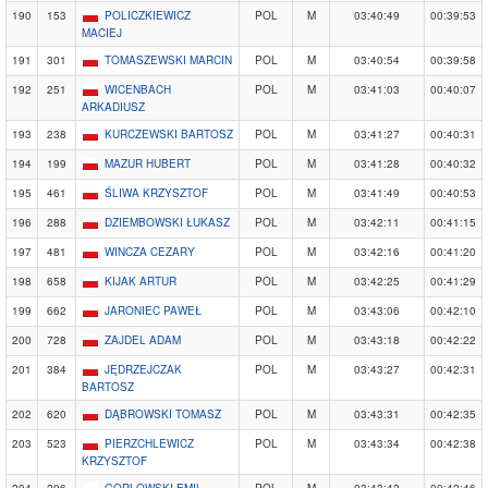
190
153
POLICZKIEWICZ
POL
M
03:40:49
00:39:53
MACIEJ
191
301
TOMASZEWSKI MARCIN
POL
M
03:40:54
00:39:58
192
251
WICENBACH
POL
M
03:41:03
00:40:07
ARKADIUSZ
193
238
KURCZEWSKI BARTOSZ
POL
M
03:41:27
00:40:31
194
199
MAZUR HUBERT
POL
M
03:41:28
00:40:32
195
461
ŚLIWA KRZYSZTOF
POL
M
03:41:49
00:40:53
196
288
DZIEMBOWSKI ŁUKASZ
POL
M
03:42:11
00:41:15
197
481
WINCZA CEZARY
POL
M
03:42:16
00:41:20
198
658
KIJAK ARTUR
POL
M
03:42:25
00:41:29
199
662
JARONIEC PAWEŁ
POL
M
03:43:06
00:42:10
200
728
ZAJDEL ADAM
POL
M
03:43:18
00:42:22
201
384
JĘDRZEJCZAK
POL
M
03:43:27
00:42:31
BARTOSZ
202
620
DĄBROWSKI TOMASZ
POL
M
03:43:31
00:42:35
203
523
PIERZCHLEWICZ
POL
M
03:43:34
00:42:38
KRZYSZTOF