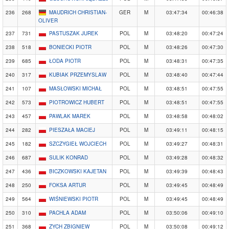
236
268
MAUDRICH CHRISTIAN-
GER
M
03:47:34
00:46:38
OLIVER
237
731
PASTUSZAK JUREK
POL
M
03:48:20
00:47:24
238
518
BONIECKI PIOTR
POL
M
03:48:26
00:47:30
239
685
ŁODA PIOTR
POL
M
03:48:31
00:47:35
240
317
KUBIAK PRZEMYSLAW
POL
M
03:48:40
00:47:44
241
107
MASŁOWSKI MICHAŁ
POL
M
03:48:51
00:47:55
242
573
PIOTROWICZ HUBERT
POL
M
03:48:51
00:47:55
243
457
PAWLAK MAREK
POL
M
03:48:58
00:48:02
244
282
PIESZAŁA MACIEJ
POL
M
03:49:11
00:48:15
245
182
SZCZYGIEŁ WOJCIECH
POL
M
03:49:27
00:48:31
246
687
SULIK KONRAD
POL
M
03:49:28
00:48:32
247
436
BICZKOWSKI KAJETAN
POL
M
03:49:39
00:48:43
248
250
FOKSA ARTUR
POL
M
03:49:45
00:48:49
249
564
WIŚNIEWSKI PIOTR
POL
M
03:49:45
00:48:49
250
310
PACHLA ADAM
POL
M
03:50:06
00:49:10
251
368
ZYCH ZBIGNIEW
POL
M
03:50:08
00:49:12