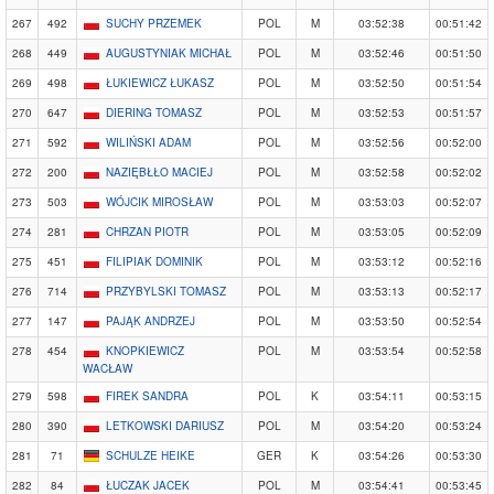
267
492
SUCHY PRZEMEK
POL
M
03:52:38
00:51:42
268
449
AUGUSTYNIAK MICHAŁ
POL
M
03:52:46
00:51:50
269
498
ŁUKIEWICZ ŁUKASZ
POL
M
03:52:50
00:51:54
270
647
DIERING TOMASZ
POL
M
03:52:53
00:51:57
271
592
WILIŃSKI ADAM
POL
M
03:52:56
00:52:00
272
200
NAZIĘBŁŁO MACIEJ
POL
M
03:52:58
00:52:02
273
503
WÓJCIK MIROSŁAW
POL
M
03:53:03
00:52:07
274
281
CHRZAN PIOTR
POL
M
03:53:05
00:52:09
275
451
FILIPIAK DOMINIK
POL
M
03:53:12
00:52:16
276
714
PRZYBYLSKI TOMASZ
POL
M
03:53:13
00:52:17
277
147
PAJĄK ANDRZEJ
POL
M
03:53:50
00:52:54
278
454
KNOPKIEWICZ
POL
M
03:53:54
00:52:58
WACŁAW
279
598
FIREK SANDRA
POL
K
03:54:11
00:53:15
280
390
LETKOWSKI DARIUSZ
POL
M
03:54:20
00:53:24
281
71
SCHULZE HEIKE
GER
K
03:54:26
00:53:30
282
84
ŁUCZAK JACEK
POL
M
03:54:41
00:53:45