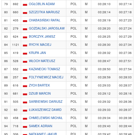
79
692
OGŁOBLIN ADAM
POL
M
03:28:10
00:27:14
80
660
SZCZOTKA MARIUSZ
POL
M
03:28:14
00:27:18
81
405
CHABASIŃSKI RAFAŁ
POL
M
03:28:19
00:27:23
82
279
GOZDALSKI JAROSŁAW
POL
M
03:28:20
00:27:24
83
624
BORCZYK JANISZ
POL
M
03:28:25
00:27:29
84
1121
RYCYK MACIEJ
POL
M
03:28:30
00:27:34
85
419
KRUPA JAN
POL
M
03:28:32
00:27:36
86
528
WŁOCH MATEUSZ
POL
M
03:28:47
00:27:51
87
552
KAZANECKI TOMASZ
POL
M
03:28:50
00:27:54
88
257
FOLTYNIEWICZ MACIEJ
POL
M
03:28:59
00:28:03
89
616
ZYCH BARTEK
POL
M
03:29:03
00:28:07
90
681
DZIUB MARCIN
POL
M
03:29:12
00:28:16
91
505
SARBIEWSKI DARIUSZ
POL
M
03:29:32
00:28:36
92
60
ŁUKASZEWICZ DAWID
POL
M
03:29:33
00:28:37
93
458
CHMIELEWSKI MICHAŁ
POL
M
03:29:34
00:28:38
94
718
SAMEK ADRIAN
POL
M
03:29:40
00:28:44
95
306
NATKANIEC JAKUB
POL
M
03:29:42
00:28:46