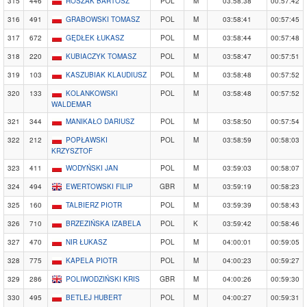
315
446
ROSZAK BARTOSZ
POL
M
03:58:38
00:57:42
316
491
GRABOWSKI TOMASZ
POL
M
03:58:41
00:57:45
317
672
GĘDŁEK ŁUKASZ
POL
M
03:58:44
00:57:48
318
220
KUBIACZYK TOMASZ
POL
M
03:58:47
00:57:51
319
103
KASZUBIAK KLAUDIUSZ
POL
M
03:58:48
00:57:52
320
133
KOLANKOWSKI
POL
M
03:58:48
00:57:52
WALDEMAR
321
344
MANIKAŁO DARIUSZ
POL
M
03:58:50
00:57:54
322
212
POPŁAWSKI
POL
M
03:58:59
00:58:03
KRZYSZTOF
323
411
WODYŃSKI JAN
POL
M
03:59:03
00:58:07
324
494
EWERTOWSKI FILIP
GBR
M
03:59:19
00:58:23
325
160
TALBIERZ PIOTR
POL
M
03:59:39
00:58:43
326
710
BRZEZIŃSKA IZABELA
POL
K
03:59:42
00:58:46
327
470
NIR ŁUKASZ
POL
M
04:00:01
00:59:05
328
775
KAPELA PIOTR
POL
M
04:00:23
00:59:27
329
286
POLIWODZIŃSKI KRIS
GBR
M
04:00:26
00:59:30
330
495
BETLEJ HUBERT
POL
M
04:00:27
00:59:31