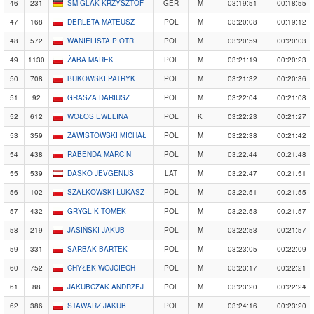
46
231
SMIGLAK KRZYSZTOF
GER
M
03:19:51
00:18:55
47
168
DERLETA MATEUSZ
POL
M
03:20:08
00:19:12
48
572
WANIELISTA PIOTR
POL
M
03:20:59
00:20:03
49
1130
ŻABA MAREK
POL
M
03:21:19
00:20:23
50
708
BUKOWSKI PATRYK
POL
M
03:21:32
00:20:36
51
92
GRASZA DARIUSZ
POL
M
03:22:04
00:21:08
52
612
WOŁOS EWELINA
POL
K
03:22:23
00:21:27
53
359
ZAWISTOWSKI MICHAŁ
POL
M
03:22:38
00:21:42
54
438
RABENDA MARCIN
POL
M
03:22:44
00:21:48
55
539
DASKO JEVGENIJS
LAT
M
03:22:47
00:21:51
56
102
SZAŁKOWSKI ŁUKASZ
POL
M
03:22:51
00:21:55
57
432
GRYGLIK TOMEK
POL
M
03:22:53
00:21:57
58
219
JASIŃSKI JAKUB
POL
M
03:22:53
00:21:57
59
331
SARBAK BARTEK
POL
M
03:23:05
00:22:09
60
752
CHYŁEK WOJCIECH
POL
M
03:23:17
00:22:21
61
88
JAKUBCZAK ANDRZEJ
POL
M
03:23:20
00:22:24
62
386
STAWARZ JAKUB
POL
M
03:24:16
00:23:20