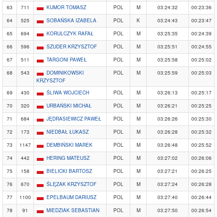
63
711
KUMOR TOMASZ
POL
M
03:24:32
00:23:36
64
525
SOBAŃSKA IZABELA
POL
K
03:24:43
00:23:47
65
694
KORULCZYK RAFAŁ
POL
M
03:25:35
00:24:39
66
596
SZUDER KRZYSZTOF
POL
M
03:25:51
00:24:55
67
511
TARGONI PAWEŁ
POL
M
03:25:58
00:25:02
68
543
DOMINIKOWSKI
POL
M
03:25:59
00:25:03
KRZYSZTOF
69
430
ŚLIWA WOJCIECH
POL
M
03:26:13
00:25:17
70
320
URBAŃSKI MICHAŁ
POL
M
03:26:21
00:25:25
71
684
JĘDRASIEWICZ PAWEŁ
POL
M
03:26:26
00:25:30
72
173
NIEDBAŁ ŁUKASZ
POL
M
03:26:28
00:25:32
73
1147
DEMBIŃSKI MAREK
POL
M
03:26:48
00:25:52
74
442
HERING MATEUSZ
POL
M
03:27:02
00:26:06
75
158
BIELICKI BARTOSZ
POL
M
03:27:21
00:26:25
76
670
ŚLĘZAK KRZYSZTOF
POL
M
03:27:24
00:26:28
77
1100
EPELBAUM DARIUSZ
POL
M
03:27:40
00:26:44
78
91
MIEDZIAK SEBASTIAN
POL
M
03:27:50
00:26:54