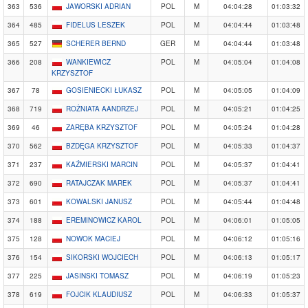
363
536
JAWORSKI ADRIAN
POL
M
04:04:28
01:03:32
364
485
FIDELUS LESZEK
POL
M
04:04:44
01:03:48
365
527
SCHERER BERND
GER
M
04:04:44
01:03:48
366
208
WANKIEWICZ
POL
M
04:05:04
01:04:08
KRZYSZTOF
367
78
GOSIENIECKI ŁUKASZ
POL
M
04:05:05
01:04:09
368
719
ROŻNIATA AANDRZEJ
POL
M
04:05:21
01:04:25
369
46
ZARĘBA KRZYSZTOF
POL
M
04:05:24
01:04:28
370
562
BZDĘGA KRZYSZTOF
POL
M
04:05:33
01:04:37
371
237
KAŹMIERSKI MARCIN
POL
M
04:05:37
01:04:41
372
690
RATAJCZAK MAREK
POL
M
04:05:37
01:04:41
373
601
KOWALSKI JANUSZ
POL
M
04:05:44
01:04:48
374
188
EREMINOWICZ KAROL
POL
M
04:06:01
01:05:05
375
128
NOWOK MACIEJ
POL
M
04:06:12
01:05:16
376
154
SIKORSKI WOJCIECH
POL
M
04:06:13
01:05:17
377
225
JASINSKI TOMASZ
POL
M
04:06:19
01:05:23
378
619
FOJCIK KLAUDIUSZ
POL
M
04:06:33
01:05:37