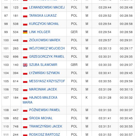
96
123
LEWANDOWSKI MACIEJ
POL
M
03:29:44
00:28:48
97
181
TARASKA ŁUKASZ
POL
M
03:29:52
00:28:56
98
538
KURCZYCKI MICHAŁ
POL
M
03:29:54
00:28:58
99
534
LINK HOLGER
GER
M
03:29:54
00:28:58
100
448
ZIÓŁKOWSKI MAREK
POL
M
03:29:57
00:29:01
101
263
WÓJTOWICZ WOJCIECH
POL
M
03:30:13
00:29:17
102
696
GRZEGORCZYK PAWEŁ
POL
M
03:30:31
00:29:35
103
140
SZUBA SLAWOMIR
GBR
M
03:30:33
00:29:37
104
394
ŁYŻWIŃSKI SZYMON
POL
M
03:30:41
00:29:45
105
614
MESSYASZ KRZYSZTOF
POL
M
03:30:55
00:29:59
106
732
MARCINIAK JACEK
POL
M
03:31:09
00:30:13
107
184
HAJNOS-MAŁECKA
POL
K
03:31:28
00:30:32
MARIA
108
447
PÓŹNIEWSKI PAWEŁ
POL
M
03:31:33
00:30:37
109
652
ŚRODA MICHAŁ
POL
M
03:31:41
00:30:45
110
748
TRAWCZYŃSKI JACEK
POL
M
03:31:51
00:30:55
111
244
ROSKOSZ BARTOSZ
POL
M
03:31:53
00:30:57