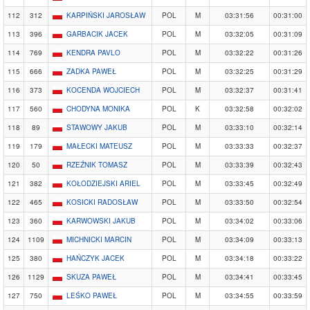
112
312
KARPIŃSKI JAROSŁAW
POL
M
03:31:56
00:31:00
113
396
GARBACIK JACEK
POL
M
03:32:05
00:31:09
114
769
KENDRA PAVLO
POL
M
03:32:22
00:31:26
115
666
ZADKA PAWEŁ
POL
M
03:32:25
00:31:29
116
373
KOCENDA WOJCIECH
POL
M
03:32:37
00:31:41
117
560
CHODYNA MONIKA
POL
K
03:32:58
00:32:02
118
89
STAWOWY JAKUB
POL
M
03:33:10
00:32:14
119
179
MAŁECKI MATEUSZ
POL
M
03:33:33
00:32:37
120
50
RZEŹNIK TOMASZ
POL
M
03:33:39
00:32:43
121
382
KOŁODZIEJSKI ARIEL
POL
M
03:33:45
00:32:49
122
465
KOSICKI RADOSŁAW
POL
M
03:33:50
00:32:54
123
360
KARWOWSKI JAKUB
POL
M
03:34:02
00:33:06
124
1109
MICHNICKI MARCIN
POL
M
03:34:09
00:33:13
125
380
HAŃCZYK JACEK
POL
M
03:34:18
00:33:22
126
1129
SKUZA PAWEŁ
POL
M
03:34:41
00:33:45
127
750
LEŚKO PAWEŁ
POL
M
03:34:55
00:33:59