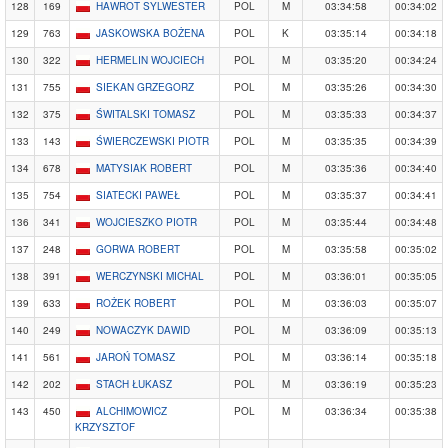
128
169
HAWROT SYLWESTER
POL
M
03:34:58
00:34:02
129
763
JASKOWSKA BOŻENA
POL
K
03:35:14
00:34:18
130
322
HERMELIN WOJCIECH
POL
M
03:35:20
00:34:24
131
755
SIEKAN GRZEGORZ
POL
M
03:35:26
00:34:30
132
375
ŚWITALSKI TOMASZ
POL
M
03:35:33
00:34:37
133
143
ŚWIERCZEWSKI PIOTR
POL
M
03:35:35
00:34:39
134
678
MATYSIAK ROBERT
POL
M
03:35:36
00:34:40
135
754
SIATECKI PAWEŁ
POL
M
03:35:37
00:34:41
136
341
WOJCIESZKO PIOTR
POL
M
03:35:44
00:34:48
137
248
GORWA ROBERT
POL
M
03:35:58
00:35:02
138
391
WERCZYNSKI MICHAL
POL
M
03:36:01
00:35:05
139
633
ROŻEK ROBERT
POL
M
03:36:03
00:35:07
140
249
NOWACZYK DAWID
POL
M
03:36:09
00:35:13
141
561
JAROŃ TOMASZ
POL
M
03:36:14
00:35:18
142
202
STACH ŁUKASZ
POL
M
03:36:19
00:35:23
143
450
ALCHIMOWICZ
POL
M
03:36:34
00:35:38
KRZYSZTOF