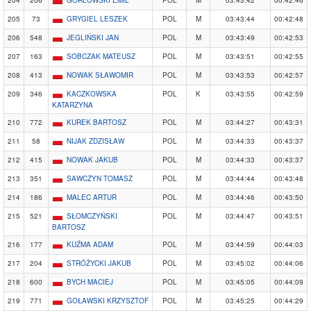
204
206
GORLOWSKI EMIL
POL
M
03:43:42
00:42:46
205
73
GRYGIEL LESZEK
POL
M
03:43:44
00:42:48
206
548
JEGLIŃSKI JAN
POL
M
03:43:49
00:42:53
207
163
SOBCZAK MATEUSZ
POL
M
03:43:51
00:42:55
208
413
NOWAK SŁAWOMIR
POL
M
03:43:53
00:42:57
209
346
KACZKOWSKA
POL
K
03:43:55
00:42:59
KATARZYNA
210
772
KUREK BARTOSZ
POL
M
03:44:27
00:43:31
211
58
NIJAK ZDZISŁAW
POL
M
03:44:33
00:43:37
212
415
NOWAK JAKUB
POL
M
03:44:33
00:43:37
213
351
SAWCZYN TOMASZ
POL
M
03:44:44
00:43:48
214
186
MALEC ARTUR
POL
M
03:44:46
00:43:50
215
521
SŁOMCZYŃSKI
POL
M
03:44:47
00:43:51
BARTOSZ
216
177
KUŹMA ADAM
POL
M
03:44:59
00:44:03
217
204
STRÓŻYCKI JAKUB
POL
M
03:45:02
00:44:06
218
600
BYCH MACIEJ
POL
M
03:45:05
00:44:09
219
771
GOŁAWSKI KRZYSZTOF
POL
M
03:45:25
00:44:29