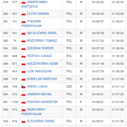
379
277
KWIATKOWSKI
POL
M
04:06:50
01:05:54
KRZYSZTOF
380
207
LECYK DAMIAN
POL
M
04:06:55
01:05:59
381
101
PTASZNIK
POL
M
04:06:57
01:06:01
PRZEMYSŁAW
382
431
MACIEJEWSKI RAFAŁ
POL
M
04:06:58
01:06:02
383
74
BRZEZIŃSKI TOMASZ
POL
M
04:07:22
01:06:26
384
332
DZIOBIAK ROBERT
POL
M
04:07:30
01:06:34
385
668
RÓŻYCKI ŁUKASZ
POL
M
04:07:31
01:06:35
386
677
KACZOROWSKI ADAM
POL
M
04:07:48
01:06:52
387
401
LIZIK RADOSŁAW
POL
M
04:07:55
01:06:59
388
519
KUBIELSKI BARTOSZ
POL
M
04:08:02
01:07:06
389
745
KRPEC LUKAS
CZE
M
04:08:09
01:07:13
390
276
GRABSKI MICHAŁ
POL
M
04:08:21
01:07:25
391
1136
KRUPIAK KATARZYNA
POL
K
04:08:31
01:07:35
392
575
MARKOWSKI
POL
M
04:08:51
01:07:55
PRZEMYSŁAW
393
676
ŚLEDZIŃSKI DAWID
POL
M
04:08:51
01:07:55