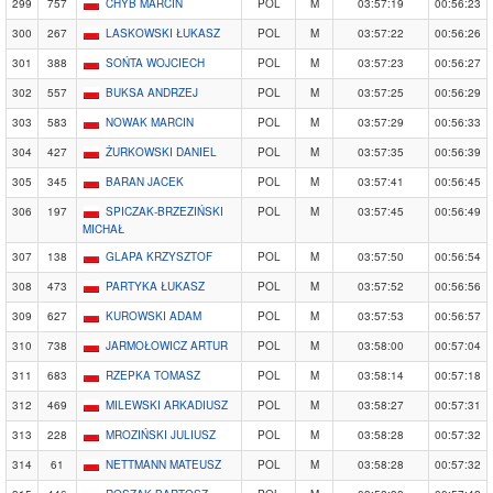
299
757
CHYB MARCIN
POL
M
03:57:19
00:56:23
300
267
LASKOWSKI ŁUKASZ
POL
M
03:57:22
00:56:26
301
388
SOŃTA WOJCIECH
POL
M
03:57:23
00:56:27
302
557
BUKSA ANDRZEJ
POL
M
03:57:25
00:56:29
303
583
NOWAK MARCIN
POL
M
03:57:29
00:56:33
304
427
ŻURKOWSKI DANIEL
POL
M
03:57:35
00:56:39
305
345
BARAN JACEK
POL
M
03:57:41
00:56:45
306
197
SPICZAK-BRZEZIŃSKI
POL
M
03:57:45
00:56:49
MICHAŁ
307
138
GLAPA KRZYSZTOF
POL
M
03:57:50
00:56:54
308
473
PARTYKA ŁUKASZ
POL
M
03:57:52
00:56:56
309
627
KUROWSKI ADAM
POL
M
03:57:53
00:56:57
310
738
JARMOŁOWICZ ARTUR
POL
M
03:58:00
00:57:04
311
683
RZEPKA TOMASZ
POL
M
03:58:14
00:57:18
312
469
MILEWSKI ARKADIUSZ
POL
M
03:58:27
00:57:31
313
228
MROZIŃSKI JULIUSZ
POL
M
03:58:28
00:57:32
314
61
NETTMANN MATEUSZ
POL
M
03:58:28
00:57:32