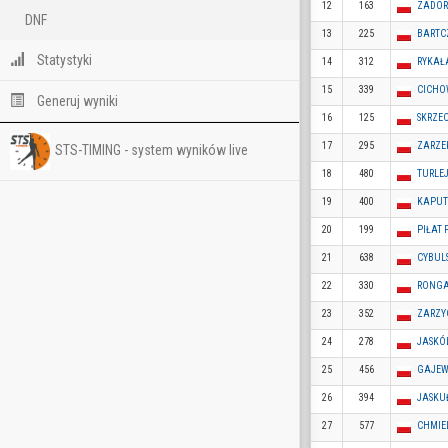
12
163
ZADOR
DNF
13
225
BARTC
Statystyki
14
312
RYKAŁ
15
339
CICHO
Generuj wyniki
16
125
SKRZE
17
295
ZARZE
STS-TIMING - system wyników live
18
480
TURLEJ
19
400
KAPUT
20
199
PIŁAT
21
638
CYBULS
22
330
RONGA
23
352
ZARZY
24
278
JASKÓ
25
456
GAJEW
26
394
JASKU
27
577
CHMIE