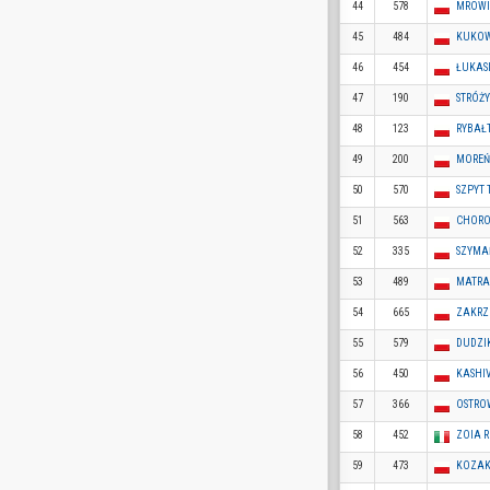
44
578
MROWI
45
484
KUKOW
46
454
ŁUKAS
47
190
STRÓŻY
48
123
RYBAŁ
49
200
MOREŃ
50
570
SZPYT
51
563
CHORO
52
335
SZYMA
53
489
MATRA
54
665
ZAKRZ
55
579
DUDZI
56
450
KASHI
57
366
OSTRO
58
452
ZOIA 
59
473
KOZAK