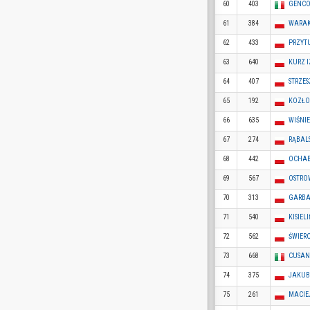
60
403
GENCO
61
384
WARAK
62
433
PRZYT
63
640
KURZ 
64
407
STRZE
65
192
KOZŁO
66
635
WIŚNI
67
274
RĄBAL
68
442
OCHAB
69
567
OSTROW
70
313
GARBA
71
540
KISIEL
72
562
ŚWIER
73
668
CUSAN
74
375
JAKUB
75
261
MACIE