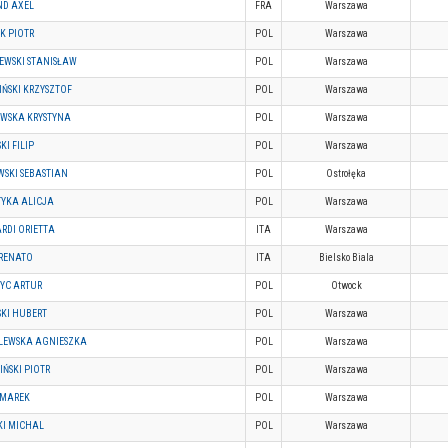
D AXEL
FRA
Warszawa
K PIOTR
POL
Warszawa
EWSKI STANISŁAW
POL
Warszawa
ŃSKI KRZYSZTOF
POL
Warszawa
WSKA KRYSTYNA
POL
Warszawa
KI FILIP
POL
Warszawa
WSKI SEBASTIAN
POL
Ostrołęka
TYKA ALICJA
POL
Warszawa
RDI ORIETTA
ITA
Warszawa
 RENATO
ITA
Bielsko Biala
ZYC ARTUR
POL
Otwock
SKI HUBERT
POL
Warszawa
LEWSKA AGNIESZKA
POL
Warszawa
ŃSKI PIOTR
POL
Warszawa
 MAREK
POL
Warszawa
KI MICHAL
POL
Warszawa