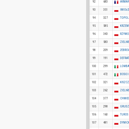
92
683
ARMAN
93
351
IMIOŁE
94
327
TOPOL
95
585
KRZEMI
96
343
RZYMO
97
583
ZIELIŃS
98
209
ŻEBRO
99
191
DEFRA
100
299
LOMBA
101
472
BOSIO
102
321
KISZC
103
262
ZIELIŃ
104
377
CHMIE
105
298
GRUDZI
106
160
TUROS
107
481
DYMIC