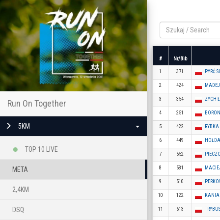
#
Nr/Bib
1
371
PYRĆ 
2
424
MADEJ
3
354
ZYCH 
Run On Together
4
251
BORON
5KM
5
422
RYBKA
6
449
HOŁDA
TOP 10 LIVE
7
552
PIECZ
8
581
MACIE
META
9
510
PERKO
2,4KM
10
122
KANIA
DSQ
11
613
TRYBU