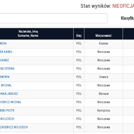
Stan wyników:
NIEOFICJ
Klasyfik
Nazwisko, imię
Surname, Name
Kraj
Miejscowość
SIMON
POL
Kraków
EK KAMIL
POL
Warszawa
ŁUKASZ
POL
Warszawa
SKI STEFAN
POL
Warszawa
 PATRYK
POL
Otwock
 MICHAŁ
POL
Warszawa
ONKA JANUSZ
POL
Warsaw
JOWICZ MICHAŁ
POL
Warszawa
WSKI PIOTR
POL
Kampinos
 WOJCIECH
POL
Warszawa
SZKIEWICZ WOJCIECH
POL
Warszawa