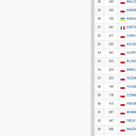
28
644
WALCZ
29
102
SOWIŃ
30
130
KASHI
31
641
SCATTI
32
611
CURYŁ
33
233
KOŁOS
34
461
OLIIN
35
425
BUJNO
36
325
MARCU
37
235
TELEŚ
38
149
FUS SE
39
178
CZERN
40
415
PIWOW
41
287
MORAW
42
647
FRELI
43
300
NAGÓR