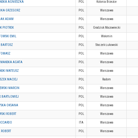
ŃSKA AGNIESZKA
POL
Kolonia Brzeźce
KA GRZEGORZ
POL
Warszawa
IAK ADAM
POL
Warszawa
K PIOTREK
POL
Grodzisk Mazowiecki
TOWSKI EMIL
POL
Wołomin
 BARTOSZ
POL
Stoczek Łukowski
 TOMASZ
POL
Warszawa
MAŃSKA AGATA
POL
Warszawa
ŃSKI MATEUSZ
POL
Warszawa
SZEK MACIEJ
POL
Radom
EWSKI MARCIN
POL
Warszawa
K BARTŁOMIEJ
POL
Warszawa
VSKA OKSANA
POL
Warszawa
WSKI ROBERT
POL
Warszawa
RICCARDO
ITA
Warszawa
 ROBERT
POL
Warszawa