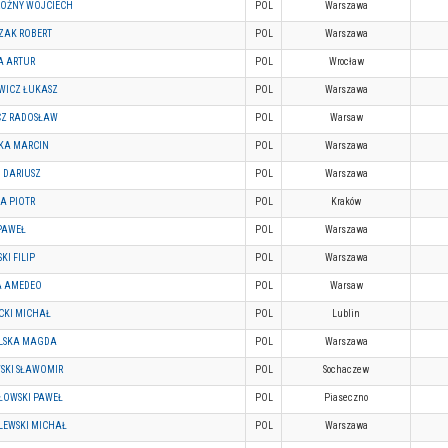
OŻNY WOJCIECH
POL
Warszawa
ZAK ROBERT
POL
Warszawa
A ARTUR
POL
Wrocław
WICZ ŁUKASZ
POL
Warszawa
CZ RADOSŁAW
POL
Warsaw
KA MARCIN
POL
Warszawa
 DARIUSZ
POL
Warszawa
A PIOTR
POL
Kraków
 PAWEŁ
POL
Warszawa
KI FILIP
POL
Warszawa
 AMEDEO
POL
Warsaw
CKI MICHAŁ
POL
Lublin
LSKA MAGDA
POL
Warszawa
SKI SŁAWOMIR
POL
Sochaczew
ŁOWSKI PAWEŁ
POL
Piaseczno
LEWSKI MICHAŁ
POL
Warszawa