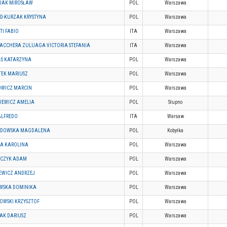
IAK MIROSŁAW
POL
Warszawa
D-KURZAK KRYSTYNA
POL
Warszawa
TI FABIO
ITA
Warszawa
ACCHERA ZULUAGA VICTORIA STEFANIA
ITA
Warszawa
Ś KATARZYNA
POL
Warszawa
TEK MARIUSZ
POL
Warszawa
OWICZ MARCIN
POL
Warszawa
IEWICZ AMELIA
POL
Słupno
ALFREDO
ITA
Warsaw
DOWSKA MAGDALENA
POL
Kobyłka
A KAROLINA
POL
Warszawa
CZYK ADAM
POL
Warszawa
EWICZ ANDRZEJ
POL
Warszawa
WSKA DOMINIKA
POL
Warszawa
OWSKI KRZYSZTOF
POL
Warszawa
ZAK DARIUSZ
POL
Warszawa