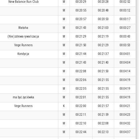
New Balance Run Club
M
00:20:29
00:20:28
00:02:52
M
00:20:55
00:20:48
00:03:12
M
00:20:57
00:20:53
00:03:17
Wataha
M
00:21:43
00:21:03
00:03:27
(Nie)zdrowa rywalizacja
M
00:21:29
00:21:19
00:03:43
Vege Runners
M
00:21:50
00:21:29
00:03:53
Kondycja
M
00:21:44
00:21:37
00:04:01
M
00:21:43
00:21:40
00:04:04
M
00:22:08
00:21:50
00:04:14
M
00:22:06
00:21:55
00:04:19
M
00:22:35
00:21:55
00:04:19
ma być życiówka
M
00:22:01
00:21:55
00:04:19
Vege Runners
K
00:22:00
00:21:57
00:04:21
M
00:22:11
00:21:59
00:04:23
M
00:22:10
00:22:08
00:04:32
M
00:22:44
00:22:13
00:04:37