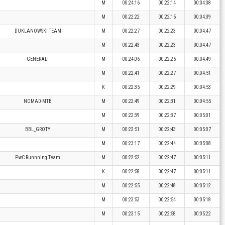
M
00:24:16
00:22:14
00:04:38
M
00:22:22
00:22:15
00:04:39
DUKLANOWSKI TEAM
M
00:22:27
00:22:23
00:04:47
M
00:22:43
00:22:23
00:04:47
GENERALI
M
00:24:06
00:22:25
00:04:49
M
00:22:41
00:22:27
00:04:51
K
00:22:35
00:22:29
00:04:53
NOMAD-MTB
M
00:22:49
00:22:31
00:04:55
M
00:22:39
00:22:37
00:05:01
BBL_GROTY
M
00:22:51
00:22:43
00:05:07
M
00:23:17
00:22:44
00:05:08
PwC Runnning Team
M
00:22:52
00:22:47
00:05:11
K
00:22:58
00:22:47
00:05:11
M
00:22:55
00:22:48
00:05:12
M
00:23:53
00:22:54
00:05:18
M
00:23:15
00:22:58
00:05:22