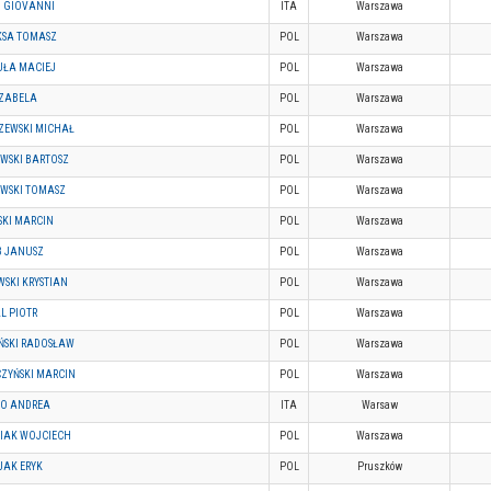
 GIOVANNI
ITA
Warszawa
SA TOMASZ
POL
Warszawa
UŁA MACIEJ
POL
Warszawa
IZABELA
POL
Warszawa
SZEWSKI MICHAŁ
POL
Warszawa
WSKI BARTOSZ
POL
Warszawa
EWSKI TOMASZ
POL
Warszawa
SKI MARCIN
POL
Warszawa
 JANUSZ
POL
Warszawa
SKI KRYSTIAN
POL
Warszawa
L PIOTR
POL
Warszawa
IŃSKI RADOSŁAW
POL
Warszawa
CZYŃSKI MARCIN
POL
Warszawa
O ANDREA
ITA
Warsaw
IAK WOJCIECH
POL
Warszawa
JAK ERYK
POL
Pruszków