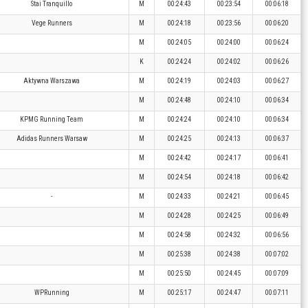
Stai Tranquillo
M
00:24:43
00:23:54
00:06:18
Vege Runners
M
00:24:18
00:23:56
00:06:20
M
00:24:05
00:24:00
00:06:24
K
00:24:24
00:24:02
00:06:26
Aktywna Warszawa
M
00:24:19
00:24:03
00:06:27
M
00:24:48
00:24:10
00:06:34
KPMG Running Team
M
00:24:24
00:24:10
00:06:34
Adidas Runners Warsaw
M
00:24:25
00:24:13
00:06:37
M
00:24:42
00:24:17
00:06:41
M
00:24:54
00:24:18
00:06:42
-
M
00:24:33
00:24:21
00:06:45
M
00:24:28
00:24:25
00:06:49
M
00:24:58
00:24:32
00:06:56
M
00:25:38
00:24:38
00:07:02
M
00:25:50
00:24:45
00:07:09
WPRunning
M
00:25:17
00:24:47
00:07:11