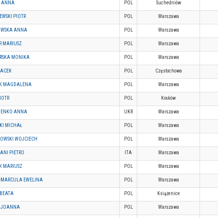
 ANNA
POL
Suchedniów
EWSKI PIOTR
POL
Warszawa
OWSKA ANNA
POL
Warszawa
R MARIUSZ
POL
Warszawa
RSKA MONIKA
POL
Warszawa
JACEK
POL
Częstochowa
K MAGDALENA
POL
Warszawa
IOTR
POL
Kraków
IENKO ANNA
UKR
Warszawa
KI MICHAŁ
POL
Warszawa
OWSKI WOJCIECH
POL
Warszawa
ANI PIETRO
ITA
Warszawa
K MARIUSZ
POL
Warszawa
K-MARCULA EWELINA
POL
Warszawa
 BEATA
POL
Książenice
 JOANNA
POL
Warszawa