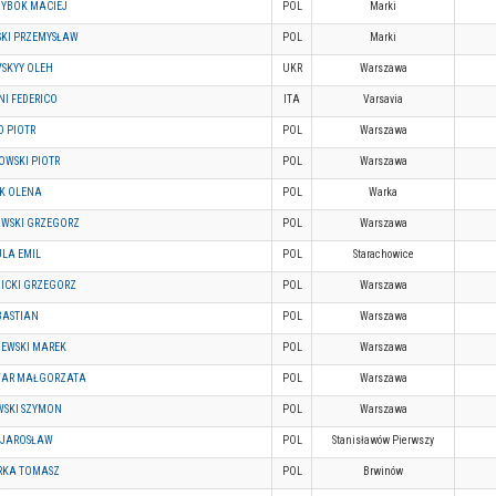
YBOK MACIEJ
POL
Marki
SKI PRZEMYSŁAW
POL
Marki
VSKYY OLEH
UKR
Warszawa
NI FEDERICO
ITA
Varsavia
O PIOTR
POL
Warszawa
OWSKI PIOTR
POL
Warszawa
YK OLENA
POL
Warka
WSKI GRZEGORZ
POL
Warszawa
LA EMIL
POL
Starachowice
NICKI GRZEGORZ
POL
Warszawa
BASTIAN
POL
Warszawa
IEWSKI MAREK
POL
Warszawa
AR MAŁGORZATA
POL
Warszawa
SKI SZYMON
POL
Warszawa
K JAROSŁAW
POL
Stanisławów Pierwszy
KA TOMASZ
POL
Brwinów