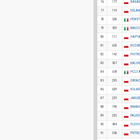
76
177
BANAS
77
119
HELAN
78
538
PERFET
79
539
MACCI
80
111
HAPTA
81
653
KOZIA
82
142
PIOTR
83
507
KALUK
84
678
PIZZI 
85
293
GWIAZ
86
639
KOŁAD
87
229
JAKUB
88
198
MARKI
89
333
FALKO
90
584
OLECH
91
358
PIETR