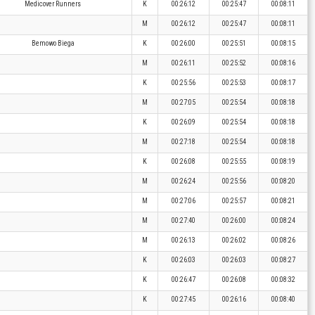
Medicover Runners
K
00:26:12
00:25:47
00:08:11
M
00:26:12
00:25:47
00:08:11
Bemowo Biega
K
00:26:00
00:25:51
00:08:15
M
00:26:11
00:25:52
00:08:16
K
00:25:56
00:25:53
00:08:17
M
00:27:05
00:25:54
00:08:18
K
00:26:09
00:25:54
00:08:18
M
00:27:18
00:25:54
00:08:18
K
00:26:08
00:25:55
00:08:19
M
00:26:24
00:25:56
00:08:20
M
00:27:06
00:25:57
00:08:21
M
00:27:40
00:26:00
00:08:24
M
00:26:13
00:26:02
00:08:26
K
00:26:03
00:26:03
00:08:27
K
00:26:47
00:26:08
00:08:32
K
00:27:45
00:26:16
00:08:40