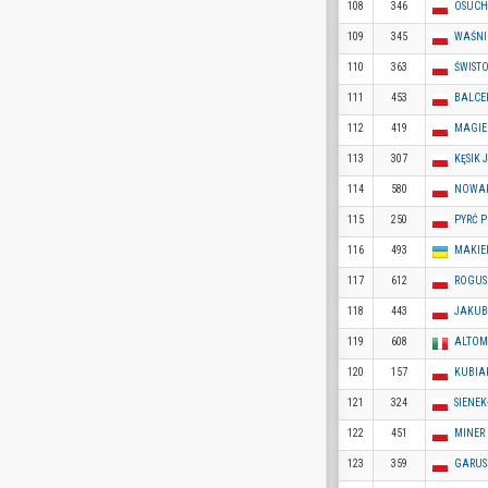
108
346
OSUCH
109
345
WAŚNI
110
363
ŚWIST
111
453
BALCE
112
419
MAGIE
113
307
KĘSIK 
114
580
NOWA
115
250
PYRĆ P
116
493
MAKIE
117
612
ROGUS
118
443
JAKUB
119
608
ALTOM
120
157
KUBIA
121
324
SIENE
122
451
MINER
123
359
GARUS