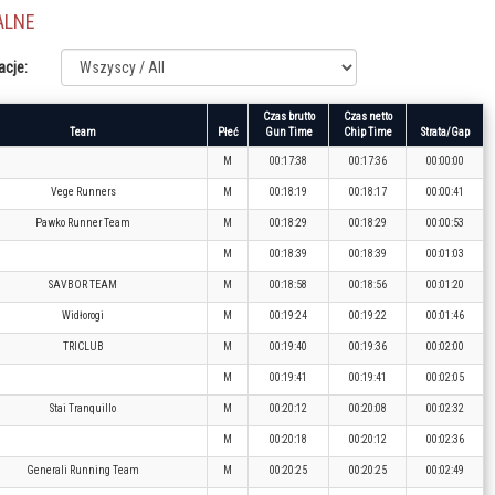
ALNE
acje:
Czas brutto
Czas netto
Team
Płeć
Gun Time
Chip Time
Strata/Gap
M
00:17:38
00:17:36
00:00:00
Vege Runners
M
00:18:19
00:18:17
00:00:41
Pawko Runner Team
M
00:18:29
00:18:29
00:00:53
M
00:18:39
00:18:39
00:01:03
SAVBOR TEAM
M
00:18:58
00:18:56
00:01:20
Widłorogi
M
00:19:24
00:19:22
00:01:46
TRICLUB
M
00:19:40
00:19:36
00:02:00
M
00:19:41
00:19:41
00:02:05
Stai Tranquillo
M
00:20:12
00:20:08
00:02:32
M
00:20:18
00:20:12
00:02:36
Generali Running Team
M
00:20:25
00:20:25
00:02:49