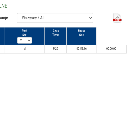
LNE
kacje:
Płeć
Czas
Strata
Sex
Time
Gap
M
M20
00:56:36
00:00:00