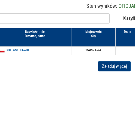
Stan wyników:
OFICJA
Klasyfi
Nazwisko, imię
Miejscowość
Team
Surname, Name
City
ROLEWSKI DAWID
WARSZAWA
Załaduj więcej