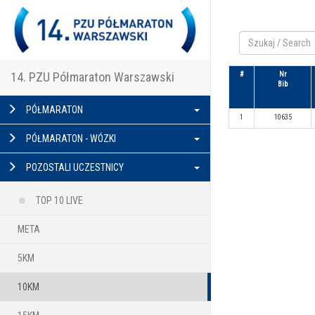
14. PZU Półmaraton Warszawski
#
Nr
Bib
PÓŁMARATON
1
10635
PÓŁMARATON - WÓZKI
POZOSTALI UCZESTNICY
TOP 10 LIVE
META
5KM
10KM