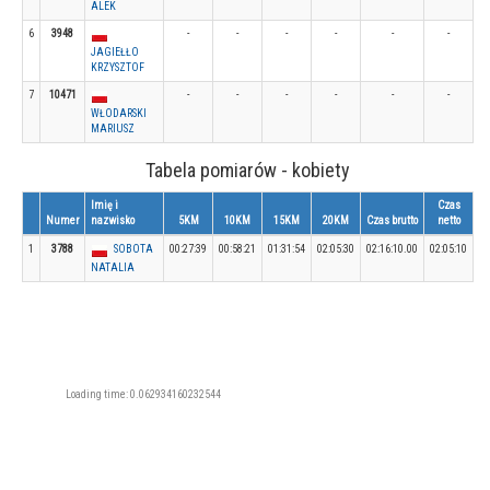
ALEK
6
3948
-
-
-
-
-
-
JAGIEŁŁO
KRZYSZTOF
7
10471
-
-
-
-
-
-
WŁODARSKI
MARIUSZ
Tabela pomiarów - kobiety
Imię i
Czas
Numer
nazwisko
5KM
10KM
15KM
20KM
Czas brutto
netto
1
3788
SOBOTA
00:27:39
00:58:21
01:31:54
02:05:30
02:16:10.00
02:05:10
NATALIA
Loading time: 0.062934160232544