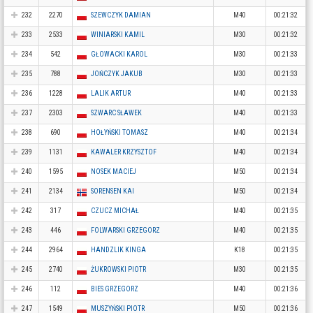
232
2270
SZEWCZYK DAMIAN
M40
00:21:32
233
2533
WINIARSKI KAMIL
M30
00:21:32
234
542
GŁOWACKI KAROL
M30
00:21:33
235
788
JOŃCZYK JAKUB
M30
00:21:33
236
1228
LALIK ARTUR
M40
00:21:33
237
2303
SZWARC SŁAWEK
M40
00:21:33
238
690
HOŁYŃSKI TOMASZ
M40
00:21:34
239
1131
KAWALER KRZYSZTOF
M40
00:21:34
240
1595
NOSEK MACIEJ
M50
00:21:34
241
2134
SORENSEN KAI
M50
00:21:34
242
317
CZUCZ MICHAŁ
M40
00:21:35
243
446
FOLWARSKI GRZEGORZ
M40
00:21:35
244
2964
HANDZLIK KINGA
K18
00:21:35
245
2740
ŻUKROWSKI PIOTR
M30
00:21:35
246
112
BIES GRZEGORZ
M40
00:21:36
247
1549
MUSZYŃSKI PIOTR
M50
00:21:36