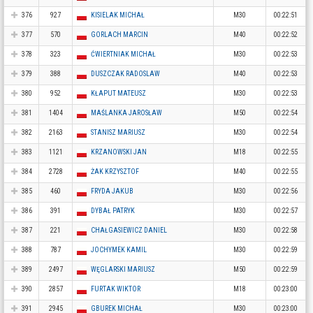
376
927
KISIELAK MICHAŁ
M30
00:22:51
377
570
GORLACH MARCIN
M40
00:22:52
378
323
ĆWIERTNIAK MICHAŁ
M30
00:22:53
379
388
DUSZCZAK RADOSLAW
M40
00:22:53
380
952
KŁAPUT MATEUSZ
M30
00:22:53
381
1404
MAŚLANKA JAROSŁAW
M50
00:22:54
382
2163
STANISZ MARIUSZ
M30
00:22:54
383
1121
KRZANOWSKI JAN
M18
00:22:55
384
2728
ŻAK KRZYSZTOF
M40
00:22:55
385
460
FRYDA JAKUB
M30
00:22:56
386
391
DYBAŁ PATRYK
M30
00:22:57
387
221
CHAŁGASIEWICZ DANIEL
M30
00:22:58
388
787
JOCHYMEK KAMIL
M30
00:22:59
389
2497
WĘGLARSKI MARIUSZ
M50
00:22:59
390
2857
FURTAK WIKTOR
M18
00:23:00
391
2945
GBUREK MICHAŁ
M30
00:23:00