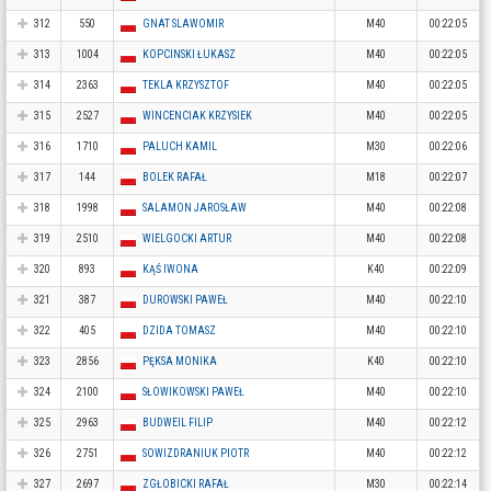
312
550
GNAT SLAWOMIR
M40
00:22:05
313
1004
KOPCINSKI ŁUKASZ
M40
00:22:05
314
2363
TEKLA KRZYSZTOF
M40
00:22:05
315
2527
WINCENCIAK KRZYSIEK
M40
00:22:05
316
1710
PALUCH KAMIL
M30
00:22:06
317
144
BOLEK RAFAŁ
M18
00:22:07
318
1998
SALAMON JAROSŁAW
M40
00:22:08
319
2510
WIELGOCKI ARTUR
M40
00:22:08
320
893
KĄŚ IWONA
K40
00:22:09
321
387
DUROWSKI PAWEŁ
M40
00:22:10
322
405
DZIDA TOMASZ
M40
00:22:10
323
2856
PĘKSA MONIKA
K40
00:22:10
324
2100
SŁOWIKOWSKI PAWEŁ
M40
00:22:10
325
2963
BUDWEIL FILIP
M40
00:22:12
326
2751
SOWIZDRANIUK PIOTR
M40
00:22:12
327
2697
ZGŁOBICKI RAFAŁ
M30
00:22:14