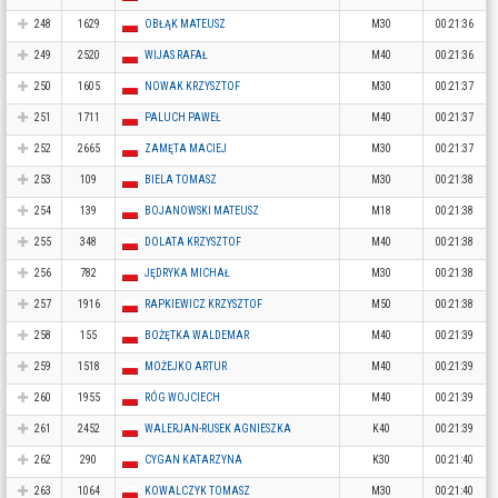
248
1629
OBŁĄK MATEUSZ
M30
00:21:36
249
2520
WIJAS RAFAŁ
M40
00:21:36
250
1605
NOWAK KRZYSZTOF
M30
00:21:37
251
1711
PALUCH PAWEŁ
M40
00:21:37
252
2665
ZAMĘTA MACIEJ
M30
00:21:37
253
109
BIELA TOMASZ
M30
00:21:38
254
139
BOJANOWSKI MATEUSZ
M18
00:21:38
255
348
DOLATA KRZYSZTOF
M40
00:21:38
256
782
JĘDRYKA MICHAŁ
M30
00:21:38
257
1916
RAPKIEWICZ KRZYSZTOF
M50
00:21:38
258
155
BOŻĘTKA WALDEMAR
M40
00:21:39
259
1518
MOŻEJKO ARTUR
M40
00:21:39
260
1955
RÓG WOJCIECH
M40
00:21:39
261
2452
WALERJAN-RUSEK AGNIESZKA
K40
00:21:39
262
290
CYGAN KATARZYNA
K30
00:21:40
263
1064
KOWALCZYK TOMASZ
M30
00:21:40