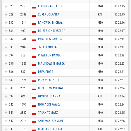
328
2768
FEDORCZAK JACEK
M40
00:22:15
329
2742
ŻUREK JOLANTA
K40
00:22:15
330
1914
RAKOWSKI MICHAŁ
M30
00:22:16
331
407
DZIEDZIC KRZYSZTOF
M40
00:22:17
332
1731
PASZTYŁA DARIUSZ
M50
00:22:18
333
2107
SMELIK MICHAŁ
M30
00:22:18
334
252
CHWESIUK PAWEŁ
M40
00:22:19
335
1355
MALINOWSKI MAREK
M40
00:22:20
336
332
DEPA PIOTR
M30
00:22:21
337
1875
PRZYBYŁO PIOTR
M18
00:22:21
338
2820
BRZEGOWY MICHAŁ
M30
00:22:24
339
621
GRYBOŚ JOANNA
K30
00:22:24
340
1597
NOWACKI PAWEŁ
M40
00:22:24
341
2360
TASAK TOMASZ
M40
00:22:25
342
2014
SARZYŃSKI SZYMON
M18
00:22:26
343
358
DRAHANIUK OLHA
K18
00:22:27