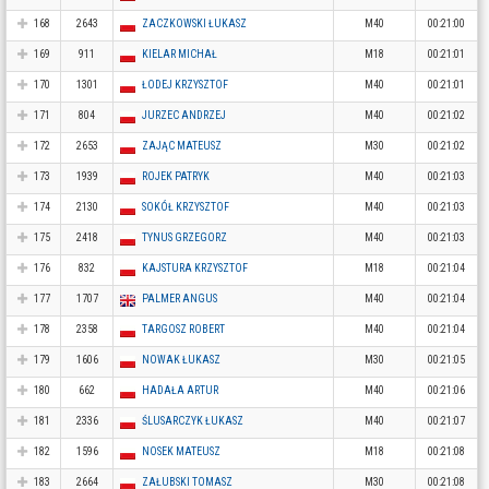
168
2643
ZACZKOWSKI ŁUKASZ
M40
00:21:00
169
911
KIELAR MICHAŁ
M18
00:21:01
170
1301
ŁODEJ KRZYSZTOF
M40
00:21:01
171
804
JURZEC ANDRZEJ
M40
00:21:02
172
2653
ZAJĄC MATEUSZ
M30
00:21:02
173
1939
ROJEK PATRYK
M40
00:21:03
174
2130
SOKÓŁ KRZYSZTOF
M40
00:21:03
175
2418
TYNUS GRZEGORZ
M40
00:21:03
176
832
KAJSTURA KRZYSZTOF
M18
00:21:04
177
1707
PALMER ANGUS
M40
00:21:04
178
2358
TARGOSZ ROBERT
M40
00:21:04
179
1606
NOWAK ŁUKASZ
M30
00:21:05
180
662
HADAŁA ARTUR
M40
00:21:06
181
2336
ŚLUSARCZYK ŁUKASZ
M40
00:21:07
182
1596
NOSEK MATEUSZ
M18
00:21:08
183
2664
ZAŁUBSKI TOMASZ
M30
00:21:08