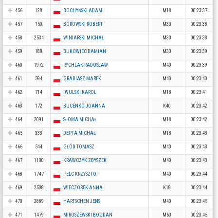
456
128
BOCHYŃSKI ADAM
M18
00:23:37
457
150
BOROWSKI ROBERT
M30
00:23:38
458
2534
WINIARSKI MICHAŁ
M30
00:23:38
459
188
BUKOWIEC DAMIAN
M30
00:23:39
460
1972
RYCHLAK RADOSŁAW
M40
00:23:39
461
594
GRABIASZ MAREK
M40
00:23:40
462
714
IWULSKI KAROL
M18
00:23:41
463
172
BUCENKO JOANNA
K40
00:23:42
464
2091
SŁOMA MICHAŁ
M18
00:23:42
465
333
DEPTA MICHAŁ
M18
00:23:43
466
544
GŁÓD TOMASZ
M40
00:23:43
467
1100
KRAWCZYK ZBYSZEK
M40
00:23:43
468
1747
PELC KRZYSZTOF
M40
00:23:44
469
2508
WIECZOREK ANNA
K18
00:23:44
470
2889
HARTSCHEN JENS
M40
00:23:45
471
1479
MIROSZEWSKI BOGDAN
M60
00:23:45