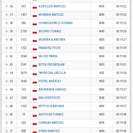
56
967
KOBYŁECKI MATEUSZ
M18
00:19:22
57
1507
MORAWA MATEUSZ
M40
00:19:23
58
280
CIURASZKIEWICZ KONRAD
M40
00:19:25
59
2759
MICHNO TOMASZ
M40
00:19:26
60
1512
MOSKWA SŁAWOMIR
M30
00:19:27
61
1722
PARADYSZ PIOTR
M30
00:19:29
62
2068
SKLORZ PAWEŁ
M40
00:19:30
63
2541
WITEK PRZEMYSŁAW
M30
00:19:31
64
2879
PAPROCKA URSZULA
K30
00:19:36
65
1840
POPIEL ANDRZEJ
M30
00:19:36
66
165
BROWARNIK DARIUSZ
M30
00:19:37
67
1333
MAJCHER PIOTR
M50
00:19:37
68
1555
MYTYCH SŁAWOMIR
M30
00:19:37
69
19
ANCYGIER TOMASZ
M30
00:19:38
70
265
CIERNIAK MATEUSZ
M18
00:19:38
71
398
DYMEK BARTOSZ
M40
00:19:40