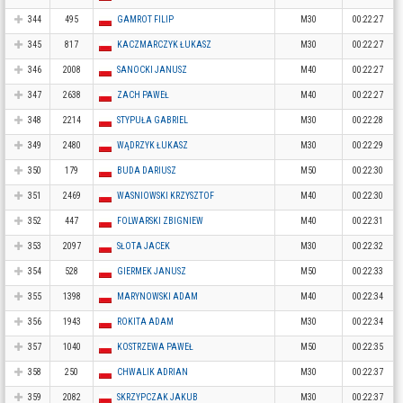
344
495
GAMROT FILIP
M30
00:22:27
345
817
KACZMARCZYK ŁUKASZ
M30
00:22:27
346
2008
SANOCKI JANUSZ
M40
00:22:27
347
2638
ZACH PAWEŁ
M40
00:22:27
348
2214
STYPUŁA GABRIEL
M30
00:22:28
349
2480
WĄDRZYK ŁUKASZ
M30
00:22:29
350
179
BUDA DARIUSZ
M50
00:22:30
351
2469
WASNIOWSKI KRZYSZTOF
M40
00:22:30
352
447
FOLWARSKI ZBIGNIEW
M40
00:22:31
353
2097
SŁOTA JACEK
M30
00:22:32
354
528
GIERMEK JANUSZ
M50
00:22:33
355
1398
MARYNOWSKI ADAM
M40
00:22:34
356
1943
ROKITA ADAM
M30
00:22:34
357
1040
KOSTRZEWA PAWEŁ
M50
00:22:35
358
250
CHWALIK ADRIAN
M30
00:22:37
359
2082
SKRZYPCZAK JAKUB
M30
00:22:37