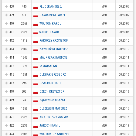
408
445
FLUDER ANDRZEJ
M40
00:23:07
409
511
GAWRONSKI PAWEL
M30
00:23:07
410
2569
WOJTON KAROL
M40
00:23:07
411
2226
SURDEL DAWID
M30
00:23:08
412
1912
RAKOCZY KRZYSZTOF
M30
00:23:10
413
2682
ZAWILIŃSKI MATEUSZ
M30
00:23:10
414
1343
MAJKRZAK BARTOSZ
M18
00:23:11
415
1976
RYMAR ALAN
M18
00:23:11
416
1651
OLESIAK GRZEGORZ
M40
00:23:15
417
295
CZACHUR PIOTR
M40
00:23:16
418
303
CZECH KRZYSZTOF
M30
00:23:16
419
74
BĄKIEWICZ BŁAŻEJ
M40
00:23:17
420
1656
OLSZEWSKI MATEUSZ
M30
00:23:17
421
2923
KNAPIK PRZEMYSLAW
M40
00:23:18
422
2836
JAROCH KAMIL
M30
00:23:19
423
2603
WÓJTOWICZ ANDRZEJ
M30
00:23:19