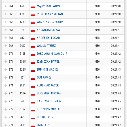
264
1433
MĄCZYŃSKI PATRYK
M40
00:21:40
265
1789
PILCH MAKSYMILIAN
M30
00:21:40
266
1337
WOŹNIAK GRZEGORZ
M30
00:21:40
267
46
BARAN JAROSŁAW
M30
00:21:41
268
812
KACPERSKI EDGAR
M18
00:21:41
269
2600
WÓJS MATEUSZ
M30
00:21:41
270
2128
SOKOŁOWSKI SŁAWOMIR
M40
00:21:42
271
2315
SZYMCZAK PAWEL
M30
00:21:42
272
2225
SUPIŃSKI MACIEJ
M30
00:21:43
273
651
GUT PAWEŁ
M40
00:21:44
274
2981
KLUŹNIAK JACEK
M40
00:21:44
275
1306
ŁUCZYŃSKI MICHAŁ
M50
00:21:44
276
43
BANOWSKI TOMASZ
M40
00:21:46
277
136
BODZIONY MICHAŁ
M30
00:21:47
278
421
FECKO PIOTR
M40
00:21:47
279
2881
HYDZIK PIOTR
M18
00:21:47