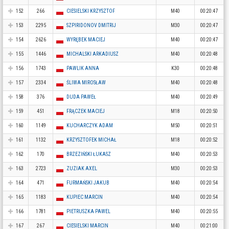
152
266
CIESIELSKI KRZYSZTOF
M40
00:20:47
153
2295
SZPIRIDONOV DMITRIJ
M30
00:20:47
154
2626
WYRĘBEK MACIEJ
M40
00:20:47
155
1446
MICHALSKI ARKADIUSZ
M40
00:20:48
156
1743
PAWLIK ANNA
K30
00:20:48
157
2334
ŚLIWA MIROSŁAW
M40
00:20:48
158
376
DUDA PAWEŁ
M40
00:20:49
159
451
FRĄCZEK MACIEJ
M18
00:20:50
160
1149
KUCHARCZYK ADAM
M50
00:20:51
161
1132
KRZYSZTOFEK MICHAŁ
M18
00:20:52
162
170
BRZEZIŃSKI ŁUKASZ
M40
00:20:53
163
2723
ZUZIAK AXEL
M30
00:20:53
164
471
FURMAŃSKI JAKUB
M40
00:20:54
165
1183
KUPIEC MARCIN
M40
00:20:54
166
1781
PIETRUSZKA PAWEL
M40
00:20:55
167
267
CIESIELSKI MARCIN
M40
00:21:00