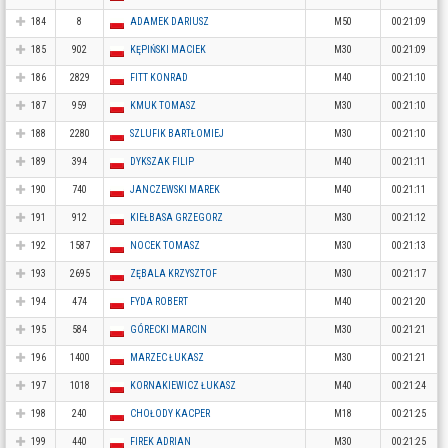
184
8
ADAMEK DARIUSZ
M50
00:21:09
185
902
KĘPIŃSKI MACIEK
M30
00:21:09
186
2829
FITT KONRAD
M40
00:21:10
187
959
KMUK TOMASZ
M30
00:21:10
188
2280
SZLUFIK BARTŁOMIEJ
M30
00:21:10
189
394
DYKSZAK FILIP
M40
00:21:11
190
740
JANCZEWSKI MAREK
M40
00:21:11
191
912
KIEŁBASA GRZEGORZ
M30
00:21:12
192
1587
NOCEK TOMASZ
M30
00:21:13
193
2695
ZĘBALA KRZYSZTOF
M30
00:21:17
194
474
FYDA ROBERT
M40
00:21:20
195
584
GÓRECKI MARCIN
M30
00:21:21
196
1400
MARZEC ŁUKASZ
M30
00:21:21
197
1018
KORNAKIEWICZ ŁUKASZ
M40
00:21:24
198
240
CHOŁODY KACPER
M18
00:21:25
199
440
FIREK ADRIAN
M30
00:21:25