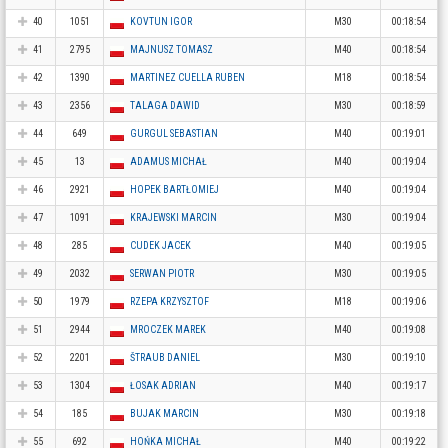
40
1051
KOVTUN IGOR
M30
00:18:54
41
2795
MAJNUSZ TOMASZ
M40
00:18:54
42
1390
MARTINEZ CUELLA RUBEN
M18
00:18:54
43
2356
TALAGA DAWID
M30
00:18:59
44
649
GURGUL SEBASTIAN
M40
00:19:01
45
13
ADAMUS MICHAŁ
M40
00:19:04
46
2921
HOPEK BARTŁOMIEJ
M40
00:19:04
47
1091
KRAJEWSKI MARCIN
M30
00:19:04
48
285
CUDEK JACEK
M40
00:19:05
49
2032
SERWAN PIOTR
M30
00:19:05
50
1979
RZEPA KRZYSZTOF
M18
00:19:06
51
2944
MROCZEK MAREK
M40
00:19:08
52
2201
ŠTRAUB DANIEL
M30
00:19:10
53
1304
ŁOSAK ADRIAN
M40
00:19:17
54
185
BUJAK MARCIN
M30
00:19:18
55
692
HOŃKA MICHAŁ
M40
00:19:22