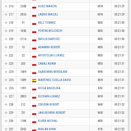
216
2658
KUNZ MARCIN
M18
00:21:29
217
2855
ŁABNO MACIEJ
M18
00:21:29
218
91
BEŁZ TOMASZ
M30
00:21:30
219
1850
PORTAS WOJCIECH
M30
00:21:30
220
2116
SMOLIK BARTOSZ
M30
00:21:30
221
10
ADAMSKI ROBERT
M30
00:21:31
222
22
APOSTOLSKI ŁUKASZ
M30
00:21:31
223
203
CABAJ ADAM
M30
00:21:31
224
1684
DĄBROWSKI MIROSŁAW
M40
00:21:31
225
1389
MARTINEZ CUELLA DAVID
M18
00:21:31
226
1591
NOGA ANGELIKA
K30
00:21:31
227
2805
SUCHAN ŁUKASZ
M18
00:21:31
228
212
CEKIERA ROBERT
M40
00:21:32
229
731
JAKUBOWSKI ROBERT
M50
00:21:32
230
1188
KUREK MICHAL
M30
00:21:32
231
2062
SKALAK NINA
K18
00:21:32