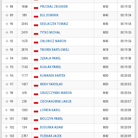
88
1868
PRUCNAL ZBIGNIEW
M50
00:19:53
89
189
BUL DOMINIK
M40
00:19:54
90
2045
SIEDLACZEK TOMASZ
M40
00:19:54
91
2419
TYTKO MICHAŁ
M30
00:19:55
92
1673
ORŁOWICZ MARCIN
M40
00:19:56
93
2874
TWOREK BARTŁOMIEJ
M18
00:19:58
94
2696
ZĘBALA PAWEŁ
M30
00:19:58
95
1165
KUDŁAK PAWEŁ
M30
00:19:59
96
1177
KUMANEK BARTEK
M30
00:20:00
97
1437
MEKH YAROSLAV
M30
00:20:05
98
618
GRUSZCZYŃSKI MARCIN
M40
00:20:06
99
259
CIECHANOWSKI JAKUB
M30
00:20:07
100
1303
ŁOPATA KAROL
M30
00:20:08
101
1500
MOLCZYK PAWEŁ
M50
00:20:08
102
134
BODURKA ADAM
M30
00:20:09
103
2787
PLESNAR JACEK
M40
00:20:09