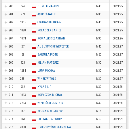
200
647
GURDEK MARCIN
M40
00:21:25
201
779
JĘDRUŚ JAKUB
M30
00:21:25
202
1305
ŁOSIOWSKI ŁUKASZ
M40
00:21:25
203
1828
POLACZEK DANIEL
M30
00:21:25
204
1074
KOWALSKI SEBASTIAN
M30
00:21:26
205
27
AUGUSTYŃSKI SYLWESTER
M40
00:21:27
206
59
BARTULA PIOTR
M50
00:21:27
207
923
KILIAN MATEUSZ
M30
00:21:27
208
1284
LUPA MICHAŁ
M30
00:21:27
209
2531
WINEK WITOLD
M30
00:21:27
210
702
HYLA FILIP
M30
00:21:28
211
1013
KOPYCZOK MICHAŁ
M30
00:21:28
212
2513
WIEROŃSKI DOMINIK
M30
00:21:28
213
87
BEDNARZ WOJCIECH
M18
00:21:29
214
260
CIECIAK GRZEGORZ
M50
00:21:29
215
2800
GRUSZCZYŃSKI STANISŁAW
M30
00:21:29