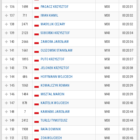
136
1698
PAGACZ KRZYSZTOF
M30
00:20:31
137
711
IWAN KAMIL
M30
00:20:32
138
2471
WASYLUK CEZARY
M30
00:20:32
139
2123
SOBORSKI KRZYSZTOF
M40
00:20:34
140
2666
ZAMORA JAROSŁAW
M30
00:20:36
141
1661
OLSZOWSKI STANISŁAW
M18
00:20:37
142
1895
PUTO KRZYSZTOF
M50
00:20:37
143
774
JELONEK KRZYSZTOF
M40
00:20:38
144
686
HOFFMANN WOJCIECH
M40
00:20:39
145
1063
KOWALCZYK ROMAN
M40
00:20:39
146
1484
MISZTAL MARCIN
M40
00:20:39
147
878
KASTELIK WOJCIECH
M40
00:20:40
148
7
KAMIŃSKI JAROSŁAW
M40
00:20:44
149
2412
TURLEJ TYMOTEUSZ
M30
00:20:44
150
1908
RAFA DOMINIK
M30
00:20:45
151
2722
ZOŃ WOJCIECH
M40
00:20:46