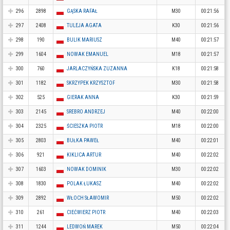
296
2898
GĄSKA RAFAŁ
M30
00:21:56
297
2408
TULEJA AGATA
K30
00:21:56
298
190
BULIK MARIUSZ
M40
00:21:57
299
1604
NOWAK EMANUEL
M18
00:21:57
300
760
JARLACZYŃSKA ZUZANNA
K18
00:21:58
301
1182
SKRZYPEK KRZYSZTOF
M30
00:21:58
302
525
GIERAK ANNA
K30
00:21:59
303
2145
SREBRO ANDRZEJ
M40
00:22:00
304
2325
ŚCIESZKA PIOTR
M18
00:22:00
305
2803
BUŁKA PAWEŁ
M40
00:22:01
306
921
KIKLICA ARTUR
M40
00:22:02
307
1603
NOWAK DOMINIK
M30
00:22:02
308
1830
POLAK ŁUKASZ
M40
00:22:02
309
2892
WŁOCH SŁAWOMIR
M50
00:22:02
310
261
CIEĆWIERZ PIOTR
M40
00:22:03
311
1244
LEDWOŃ MAREK
M50
00:22:04