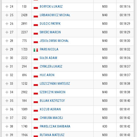
24
153
BORYCKI ŁUKASZ
M30
00:18:16
25
2428
URBANOWICZ MICHAŁ
M40
00:18:19
26
2891
DUDZIC PATRYK
M30
00:18:29
27
2237
SWIERC MARCIN
M30
00:18:29
28
775
JESIOŁOWSKI MICHAŁ
M40
00:18:30
29
1723
PARIS NICOLA
M30
00:18:32
30
2222
SUŁEK ADAM
M30
00:18:36
31
294
CYRKLER ŁUKASZ
M30
00:18:37
32
696
HUĆ ARON
M30
00:18:37
33
1252
LESZCZYŃSKI MATEUSZ
M30
00:18:38
34
2902
SZEWCZYK MARCIN
M40
00:18:38
35
184
BUJAK KRZYSZTOF
M30
00:18:40
36
1089
KOZUB ADRIAN
M30
00:18:41
37
232
CHMURA MACIEJ
M30
00:18:42
38
1740
PAWEŁCZAK BARBARA
K30
00:18:42
39
1966
RUTANA MATEUSZ
M30
00:18:43