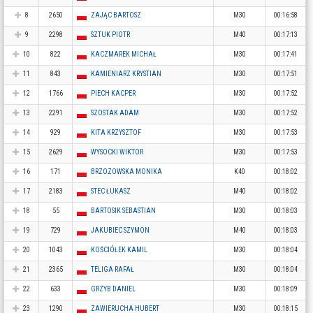
8
2650
ZAJĄC BARTOSZ
M30
00:16:58
9
2298
SZTUK PIOTR
M40
00:17:13
10
822
KACZMAREK MICHAŁ
M30
00:17:41
11
843
KAMIENIARZ KRYSTIAN
M30
00:17:51
12
1766
PIECH KACPER
M30
00:17:52
13
2291
SZOSTAK ADAM
M30
00:17:52
14
929
KITA KRZYSZTOF
M30
00:17:53
15
2629
WYSOCKI WIKTOR
M30
00:17:53
16
171
BRZOZOWSKA MONIKA
K40
00:18:02
17
2183
STEC ŁUKASZ
M40
00:18:02
18
55
BARTOSIK SEBASTIAN
M30
00:18:03
19
729
JAKUBIEC SZYMON
M40
00:18:03
20
1043
KOŚCIÓŁEK KAMIL
M30
00:18:04
21
2365
TELIGA RAFAŁ
M30
00:18:04
22
633
GRZYB DANIEL
M30
00:18:09
23
1290
ZAWIERUCHA HUBERT
M30
00:18:15