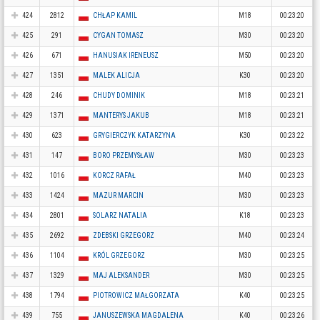
424
2812
CHŁAP KAMIL
M18
00:23:20
425
291
CYGAN TOMASZ
M30
00:23:20
426
671
HANUSIAK IRENEUSZ
M50
00:23:20
427
1351
MALEK ALICJA
K30
00:23:20
428
246
CHUDY DOMINIK
M18
00:23:21
429
1371
MANTERYS JAKUB
M18
00:23:21
430
623
GRYGIERCZYK KATARZYNA
K30
00:23:22
431
147
BORO PRZEMYSŁAW
M30
00:23:23
432
1016
KORCZ RAFAŁ
M40
00:23:23
433
1424
MAZUR MARCIN
M30
00:23:23
434
2801
SOLARZ NATALIA
K18
00:23:23
435
2692
ZDEBSKI GRZEGORZ
M40
00:23:24
436
1104
KRÓL GRZEGORZ
M30
00:23:25
437
1329
MAJ ALEKSANDER
M30
00:23:25
438
1794
PIOTROWICZ MAŁGORZATA
K40
00:23:25
439
755
JANUSZEWSKA MAGDALENA
K40
00:23:26