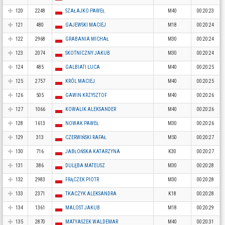
120
2248
SZAŁAJKO PAWEŁ
M40
00:20:23
121
480
GAJEWSKI MACIEJ
M18
00:20:24
122
2968
GRABANIA MICHAŁ
M30
00:20:24
123
2074
SKOTNICZNY JAKUB
M30
00:20:24
124
485
GALBIATI LUCA
M40
00:20:25
125
2757
KRÓL MACIEJ
M40
00:20:25
126
505
GAWIN KRZYSZTOF
M40
00:20:26
127
1066
KOWALIK ALEKSANDER
M40
00:20:26
128
1613
NOWAK PAWEŁ
M30
00:20:26
129
313
CZERWIŃSKI RAFAŁ
M50
00:20:27
130
716
JABŁOŃSKA KATARZYNA
K30
00:20:27
131
386
DULĘBA MATEUSZ
M30
00:20:28
132
2983
FRĄCZEK PIOTR
M30
00:20:28
133
2371
TKACZYK ALEKSANDRA
K18
00:20:28
134
1361
MALOST JAKUB
M18
00:20:29
135
2870
MATYASZEK WALDEMAR
M40
00:20:31