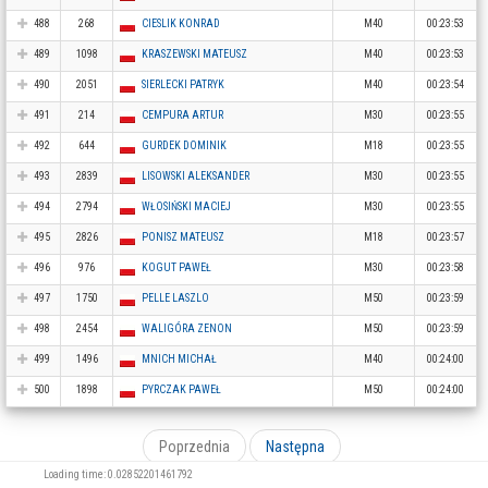
488
268
CIESLIK KONRAD
M40
00:23:53
489
1098
KRASZEWSKI MATEUSZ
M40
00:23:53
490
2051
SIERLECKI PATRYK
M40
00:23:54
491
214
CEMPURA ARTUR
M30
00:23:55
492
644
GURDEK DOMINIK
M18
00:23:55
493
2839
LISOWSKI ALEKSANDER
M30
00:23:55
494
2794
WŁOSIŃSKI MACIEJ
M30
00:23:55
495
2826
PONISZ MATEUSZ
M18
00:23:57
496
976
KOGUT PAWEŁ
M30
00:23:58
497
1750
PELLE LASZLO
M50
00:23:59
498
2454
WALIGÓRA ZENON
M50
00:23:59
499
1496
MNICH MICHAŁ
M40
00:24:00
500
1898
PYRCZAK PAWEŁ
M50
00:24:00
Poprzednia
Następna
Loading time: 0.02852201461792