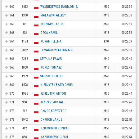
360
2633
WYŻNIKIEWICZ BARTŁOMIEJ
M30
00:22:37
361
1350
MALAWSKI ALEKSY
M18
00:22:38
362
83
BEDNARZ JAKUB
M40
00:22:39
363
612
GROŃ KAMIL
M18
00:22:39
364
1184
KURANT ELENA
K40
00:22:39
365
2852
LEWANDOWSKI TOMASZ
M40
00:22:39
366
2215
STYPUŁA PAWEL
M40
00:22:40
367
1008
KOPEĆ TOMASZ
M18
00:22:42
368
1999
SALIS WOJCIECH
M40
00:22:43
369
1578
NIEUŻYTEK BARTŁOMIEJ
M18
00:22:44
370
1985
RZHEUTSKI ANTON
M30
00:22:44
371
950
KLYSZCZ MICHAŁ
M30
00:22:47
372
516
GĄSIOR KRZYSZTOF
M40
00:22:48
373
2942
OKRUCH JAKUB
M18
00:22:50
374
412
DZIEWOŃSKI KONRAD
M50
00:22:51
375
888
KAZIRÓD WOJCIECH
M40
00:22:51