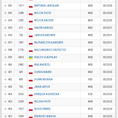
392
1417
MATYASIK JAROSŁAW
M50
00:23:00
393
2598
WÓJCIK PIOTR
M40
00:23:00
394
2592
WÓJCIK KACPER
M18
00:23:00
395
677
HAUFA DARIUSZ
M30
00:23:01
396
753
JANUS SŁAWOMIR
M40
00:23:01
397
1491
MŁYNARCZYK SŁAWOMIR
M40
00:23:01
398
2770
MAZURKIEWICZ KRZYSZTOF
M50
00:23:02
399
2835
RUSLOV VLADYSLAV
M50
00:23:02
400
2482
WĄS ANDRZEJ
M50
00:23:02
401
529
GIEROŃ MAREK
M30
00:23:03
402
699
HURAS MONIKA
K30
00:23:03
403
745
JANIK ARTUR
M40
00:23:03
404
2052
SIERŻĘGA AGNIESZKA
K18
00:23:03
405
2559
WOJDA PIOTR
M40
00:23:03
406
1937
ROGÓŻ PAWEŁ
M18
00:23:04
407
1969
RYBANIEC MARCIN
M40
00:23:06