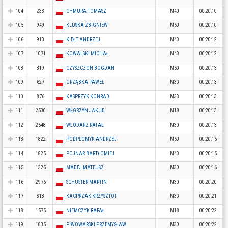
104
233
CHMURA TOMASZ
M40
00:20:10
105
949
KLUSKA ZBIGNIEW
M50
00:20:10
106
913
KIEŁT ANDRZEJ
M40
00:20:12
107
1071
KOWALSKI MICHAŁ
M40
00:20:12
108
319
CZYSZCZON BOGDAN
M50
00:20:13
109
627
GRZĄBKA PAWEŁ
M30
00:20:13
110
876
KASPRZYK KONRAD
M30
00:20:13
111
2500
WĘGRZYN JAKUB
M18
00:20:13
112
2548
WŁODARZ RAFAŁ
M30
00:20:13
113
1822
PODPŁOMYK ANDRZEJ
M50
00:20:15
114
1825
POJNAR BARTŁOMIEJ
M40
00:20:15
115
1325
MADEJ MATEUSZ
M30
00:20:16
116
2976
SCHUSTER MARTIN
M30
00:20:20
117
813
KACPRZAK KRZYSZTOF
M30
00:20:21
118
1575
NIEMCZYK RAFAŁ
M18
00:20:22
119
1805
PIWOWARSKI PRZEMYSŁAW
M30
00:20:22