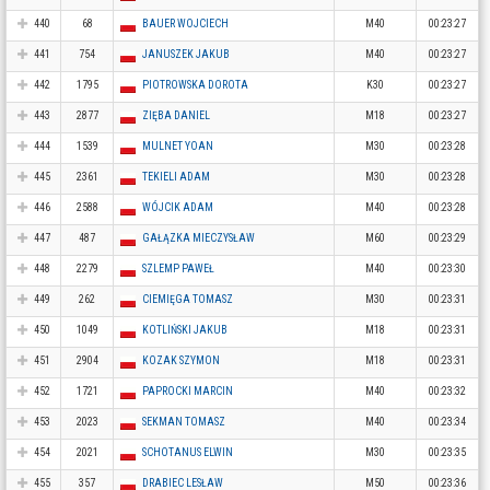
440
68
BAUER WOJCIECH
M40
00:23:27
441
754
JANUSZEK JAKUB
M40
00:23:27
442
1795
PIOTROWSKA DOROTA
K30
00:23:27
443
2877
ZIĘBA DANIEL
M18
00:23:27
444
1539
MULNET YOAN
M30
00:23:28
445
2361
TEKIELI ADAM
M30
00:23:28
446
2588
WÓJCIK ADAM
M40
00:23:28
447
487
GAŁĄZKA MIECZYSŁAW
M60
00:23:29
448
2279
SZLEMP PAWEŁ
M40
00:23:30
449
262
CIEMIĘGA TOMASZ
M30
00:23:31
450
1049
KOTLIŃSKI JAKUB
M18
00:23:31
451
2904
KOZAK SZYMON
M18
00:23:31
452
1721
PAPROCKI MARCIN
M40
00:23:32
453
2023
SEKMAN TOMASZ
M40
00:23:34
454
2021
SCHOTANUS ELWIN
M30
00:23:35
455
357
DRABIEC LESŁAW
M50
00:23:36