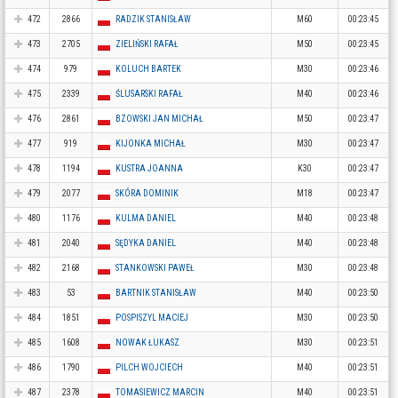
472
2866
RADZIK STANISŁAW
M60
00:23:45
473
2705
ZIELIŃSKI RAFAŁ
M50
00:23:45
474
979
KOLUCH BARTEK
M30
00:23:46
475
2339
ŚLUSARSKI RAFAŁ
M40
00:23:46
476
2861
BZOWSKI JAN MICHAŁ
M50
00:23:47
477
919
KIJONKA MICHAŁ
M30
00:23:47
478
1194
KUSTRA JOANNA
K30
00:23:47
479
2077
SKÓRA DOMINIK
M18
00:23:47
480
1176
KULMA DANIEL
M40
00:23:48
481
2040
SĘDYKA DANIEL
M40
00:23:48
482
2168
STANKOWSKI PAWEŁ
M30
00:23:48
483
53
BARTNIK STANISŁAW
M40
00:23:50
484
1851
POSPISZYL MACIEJ
M30
00:23:50
485
1608
NOWAK ŁUKASZ
M30
00:23:51
486
1790
PILCH WOJCIECH
M40
00:23:51
487
2378
TOMASIEWICZ MARCIN
M40
00:23:51