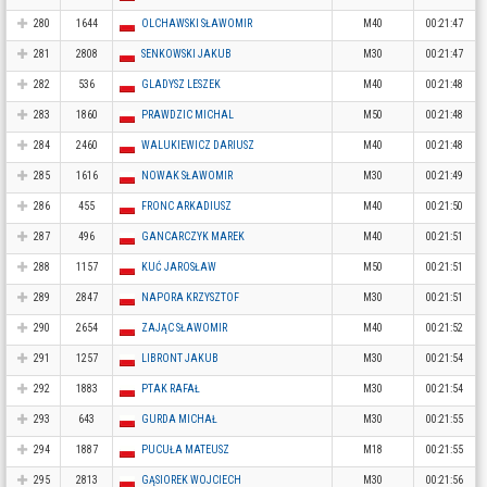
280
1644
OLCHAWSKI SŁAWOMIR
M40
00:21:47
281
2808
SENKOWSKI JAKUB
M30
00:21:47
282
536
GLADYSZ LESZEK
M40
00:21:48
283
1860
PRAWDZIC MICHAL
M50
00:21:48
284
2460
WALUKIEWICZ DARIUSZ
M40
00:21:48
285
1616
NOWAK SŁAWOMIR
M30
00:21:49
286
455
FRONC ARKADIUSZ
M40
00:21:50
287
496
GANCARCZYK MAREK
M40
00:21:51
288
1157
KUĆ JAROSŁAW
M50
00:21:51
289
2847
NAPORA KRZYSZTOF
M30
00:21:51
290
2654
ZAJĄC SŁAWOMIR
M40
00:21:52
291
1257
LIBRONT JAKUB
M30
00:21:54
292
1883
PTAK RAFAŁ
M30
00:21:54
293
643
GURDA MICHAŁ
M30
00:21:55
294
1887
PUCUŁA MATEUSZ
M18
00:21:55
295
2813
GĄSIOREK WOJCIECH
M30
00:21:56