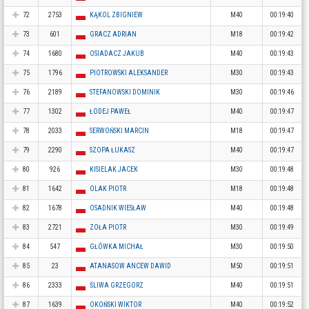
72
2753
KĄKOL ZBIGNIEW
M40
00:19:40
73
601
GRACZ ADRIAN
M18
00:19:42
74
1680
OSIADACZ JAKUB
M40
00:19:43
75
1796
PIOTROWSKI ALEKSANDER
M30
00:19:43
76
2189
STEFANOWSKI DOMINIK
M30
00:19:46
77
1302
ŁODEJ PAWEŁ
M40
00:19:47
78
2033
SERWOŃSKI MARCIN
M18
00:19:47
79
2290
SZOPA ŁUKASZ
M40
00:19:47
80
926
KISIELAK JACEK
M30
00:19:48
81
1642
OLAK PIOTR
M18
00:19:48
82
1678
OSADNIK WIESŁAW
M40
00:19:48
83
2721
ZOŁA PIOTR
M30
00:19:49
84
547
GŁÓWKA MICHAŁ
M30
00:19:50
85
23
ATANASOW ANCEW DAWID
M50
00:19:51
86
2333
ŚLIWA GRZEGORZ
M40
00:19:51
87
1639
OKOŃSKI WIKTOR
M40
00:19:52