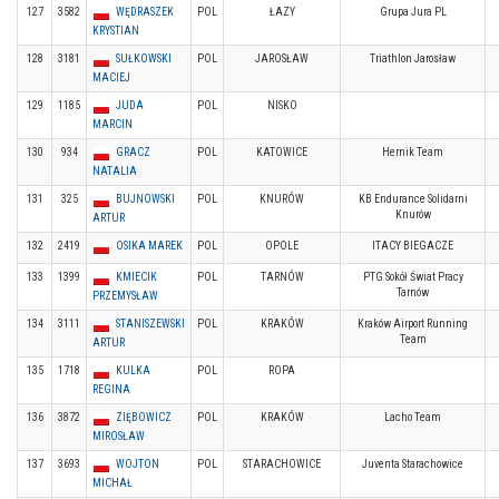
127
3582
WĘDRASZEK
POL
ŁAZY
Grupa Jura PL
KRYSTIAN
128
3181
SUŁKOWSKI
POL
JAROSŁAW
Triathlon Jarosław
MACIEJ
129
1185
JUDA
POL
NISKO
MARCIN
130
934
GRACZ
POL
KATOWICE
Hernik Team
NATALIA
131
325
BUJNOWSKI
POL
KNURÓW
KB Endurance Solidarni
Knurów
ARTUR
132
2419
OSIKA MAREK
POL
OPOLE
ITACY BIEGACZE
133
1399
KMIECIK
POL
TARNÓW
PTG Sokół Świat Pracy
Tarnów
PRZEMYSŁAW
134
3111
STANISZEWSKI
POL
KRAKÓW
Kraków Airport Running
Team
ARTUR
135
1718
KULKA
POL
ROPA
REGINA
136
3872
ZIĘBOWICZ
POL
KRAKÓW
Lacho Team
MIROSŁAW
137
3693
WOJTON
POL
STARACHOWICE
Juventa Starachowice
MICHAŁ