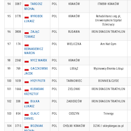
94
3387
TARGOSZ
POL
KRAKÓW
ITMBW- KRAKÓW
MICHAŁ
95
3770
WYROBEK
POL
KRAKÓW
Rehabilitanci.org.pl,
Uniwersytecki Szpital
ŁUKASZ
Dziecięcy
96
3808
ZAJĄC
POL
RUDAWA
IRON DRAGON TRIATHLON
TOMASZ
97
174
POL
WIELICZKA
Am Nat Gym
BERNASIEWICZ
MARCIN
98
2360
NYCZ MAREK
POL
KRAKÓW
99
769
GACZKOWSKI
POL
LIBIĄŻ
Wyznawcy Bronka Libiąż
JACEK
100
1059
HYŻY PIOTR
POL
TARNOWIEC
BONNIE & CLYDE
101
1666
KUBASIAK
POL
ZIELONKI
IRON DRAGON TRIATHLON
KRZYSZTOF
102
338
BUŁKA
POL
ZABIERZÓW
IRON DRAGON TRIATHLON
ŁUKASZ
103
854
GLAJC
POL
CIESZYN
Trinergy
DANIEL
104
3715
WOŹNIAK
POL
CHEŁM/ KRAKÓW
DZIKI / sklepbiegacza.pl
MICHAŁ