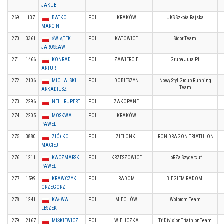
JAKUB
269
137
BATKO
POL
KRAKÓW
UKS Szkoła Rajska
MARCIN
270
3361
ŚWIĄTEK
POL
KATOWICE
Sidor Team
JAROSŁAW
271
1466
KONRAD
POL
ZAWIERCIE
Grupa Jura PL
ARTUR
272
2106
MICHALSKI
POL
DOBIESZYN
Nowy Styl Group Running
Team
ARKADIUSZ
273
2296
NELL RUPERT
POL
ZAKOPANE
274
2205
MOSKWA
POL
KRAKÓW
PAWEL
275
3880
ZIÓŁKO
POL
ZIELONKI
IRON DRAGON TRIATHLON
MACIEJ
276
1211
KACZMARSKI
POL
KRZESZOWICE
LoRZa Szydercuf
PAWEŁ
277
1599
KRAWCZYK
POL
RADOM
BIEGIEM RADOM!
GRZEGORZ
278
1241
KAŁWA
POL
MIECHÓW
Wolbrom Team
LESZEK
279
2167
MIŚKIEWICZ
POL
WIELICZKA
TriDivisionTriathlonTeam