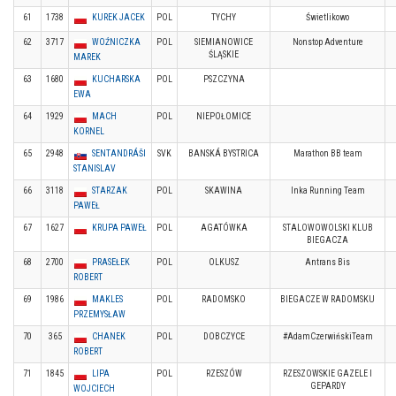
61
1738
KUREK JACEK
POL
TYCHY
Świetlikowo
62
3717
WOŹNICZKA
POL
SIEMIANOWICE
Nonstop Adventure
ŚLĄSKIE
MAREK
63
1680
KUCHARSKA
POL
PSZCZYNA
EWA
64
1929
MACH
POL
NIEPOŁOMICE
KORNEL
65
2948
SENTANDRÁŠI
SVK
BANSKÁ BYSTRICA
Marathon BB team
STANISLAV
66
3118
STARZAK
POL
SKAWINA
Inka Running Team
PAWEŁ
67
1627
KRUPA PAWEŁ
POL
AGATÓWKA
STALOWOWOLSKI KLUB
BIEGACZA
68
2700
PRASEŁEK
POL
OLKUSZ
Antrans Bis
ROBERT
69
1986
MAKLES
POL
RADOMSKO
BIEGACZE W RADOMSKU
PRZEMYSŁAW
70
365
CHANEK
POL
DOBCZYCE
#AdamCzerwińskiTeam
ROBERT
71
1845
LIPA
POL
RZESZÓW
RZESZOWSKIE GAZELE I
GEPARDY
WOJCIECH