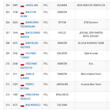
204
3989
JAROŃ JAN
POL
RUDAWA
IRON DRAGON TRIATHLON
205
1958
MAGOCSY
POL
KRAKÓW
ADAM
206
2033
MARKOWSKI
POL
BYTOM
BTM Runners
PRZEMYSŁAW
207
1944
MACIEJEWSKI
POL
KIELCE
„BIEGNĘ, ŻEBY BARTEK
MÓGŁ BIEGAĆ”
MARCIN
208
2051
MASTALERZ
POL
KRAKÓW
ALOHA RUNNING TEAM
KRZYSIEK
209
1042
HOŁYŃSKI
POL
KNURÓW
Sokół Knurów
TOMASZ
210
2368
OBSZYŃSKI
POL
KRAKÓW
Kris
KRZYSZTOF
211
811
GAWLIK
POL
KRAKÓW
MarcinŚwiercTeam
SŁAWEK
212
2529
PERENC
POL
JAROSŁAW
Husaria Race Team
MICHAŁ
213
1590
KRAKOWIAK
POL
MYSŁOWICE
IRENEUSZ
214
3571
WĄS ANDRZEJ
POL
ZIELONKI