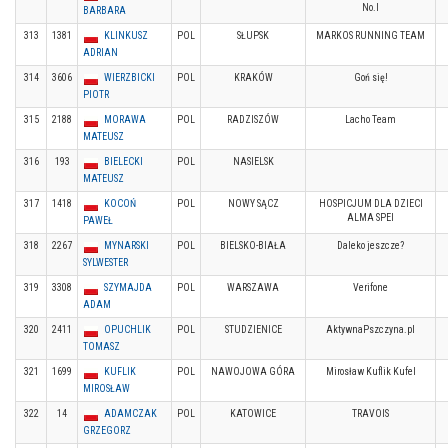
No.I
BARBARA
313
1381
KLINKUSZ
POL
SŁUPSK
MARKOS RUNNING TEAM
ADRIAN
314
3606
WIERZBICKI
POL
KRAKÓW
Goń się!
PIOTR
315
2188
MORAWA
POL
RADZISZÓW
Lacho Team
MATEUSZ
316
193
BIELECKI
POL
NASIELSK
MATEUSZ
317
1418
KOCOŃ
POL
NOWY SĄCZ
HOSPICJUM DLA DZIECI
ALMA SPEI
PAWEŁ
318
2267
MYNARSKI
POL
BIELSKO-BIAŁA
Daleko jeszcze?
SYLWESTER
319
3308
SZYMAJDA
POL
WARSZAWA
Verifone
ADAM
320
2411
OPUCHLIK
POL
STUDZIENICE
AktywnaPszczyna.pl
TOMASZ
321
1699
KUFLIK
POL
NAWOJOWA GÓRA
Mirosław Kuflik Kufel
MIROSŁAW
322
14
ADAMCZAK
POL
KATOWICE
TRAVOIS
GRZEGORZ