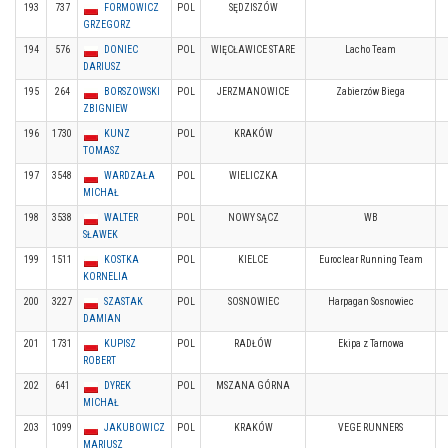
193
737
FORMOWICZ
POL
SĘDZISZÓW
GRZEGORZ
194
576
DONIEC
POL
WIĘCŁAWICE STARE
Lacho Team
DARIUSZ
195
264
BORSZOWSKI
POL
JERZMANOWICE
Zabierzów Biega
ZBIGNIEW
196
1730
KUNZ
POL
KRAKÓW
TOMASZ
197
3548
WARDZAŁA
POL
WIELICZKA
MICHAŁ
198
3538
WALTER
POL
NOWY SĄCZ
WB
SŁAWEK
199
1511
KOSTKA
POL
KIELCE
Euroclear Running Team
KORNELIA
200
3227
SZASTAK
POL
SOSNOWIEC
Harpagan Sosnowiec
DAMIAN
201
1731
KUPISZ
POL
RADŁÓW
Ekipa z Tarnowa
ROBERT
202
641
DYREK
POL
MSZANA GÓRNA
MICHAŁ
203
1099
JAKUBOWICZ
POL
KRAKÓW
VEGE RUNNERS
MARIUSZ