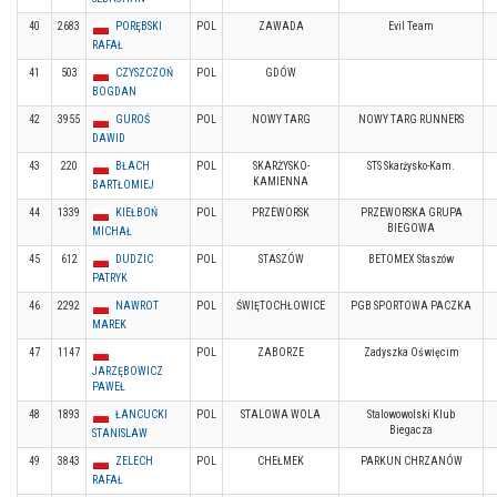
40
2683
PORĘBSKI
POL
ZAWADA
Evil Team
RAFAŁ
41
503
CZYSZCZOŃ
POL
GDÓW
BOGDAN
42
3955
GUROŚ
POL
NOWY TARG
NOWY TARG RUNNERS
DAWID
43
220
BŁACH
POL
SKARŻYSKO-
STS Skarżysko-Kam.
KAMIENNA
BARTŁOMIEJ
44
1339
KIEŁBOŃ
POL
PRZEWORSK
PRZEWORSKA GRUPA
BIEGOWA
MICHAŁ
45
612
DUDZIC
POL
STASZÓW
BETOMEX Staszów
PATRYK
46
2292
NAWROT
POL
ŚWIĘTOCHŁOWICE
PGB SPORTOWA PACZKA
MAREK
47
1147
POL
ZABORZE
Zadyszka Oświęcim
JARZĘBOWICZ
PAWEŁ
48
1893
ŁANCUCKI
POL
STALOWA WOLA
Stalowowolski Klub
Biegacza
STANISLAW
49
3843
ZELECH
POL
CHEŁMEK
PARKUN CHRZANÓW
RAFAŁ