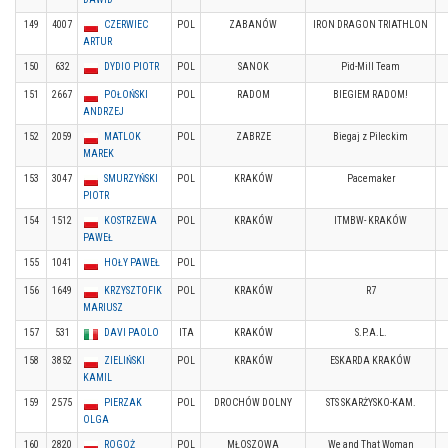
149
4007
CZERWIEC
POL
ZABANÓW
IRON DRAGON TRIATHLON
ARTUR
150
632
DYDIO PIOTR
POL
SANOK
Pid-Mill Team
151
2667
POŁOŃSKI
POL
RADOM
BIEGIEM RADOM!
ANDRZEJ
152
2059
MATLOK
POL
ZABRZE
Biegaj z Pileckim
MAREK
153
3047
SMURZYŃSKI
POL
KRAKÓW
Pacemaker
PIOTR
154
1512
KOSTRZEWA
POL
KRAKÓW
ITMBW- KRAKÓW
PAWEŁ
155
1041
HOŁY PAWEŁ
POL
156
1649
KRZYSZTOFIK
POL
KRAKÓW
R7
MARIUSZ
157
531
DAVI PAOLO
ITA
KRAKÓW
S.P.A.L.
158
3852
ZIELIŃSKI
POL
KRAKÓW
ESKARDA KRAKÓW
KAMIL
159
2575
PIERZAK
POL
DROCHÓW DOLNY
STS SKARŻYSKO-KAM.
OLGA
160
2820
ROGOŻ
POL
MŁOSZOWA
We and That Woman