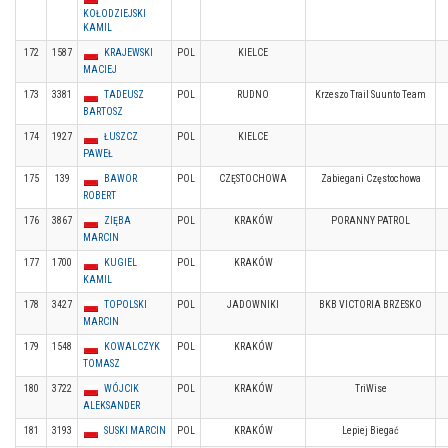
KOŁODZIEJSKI
KAMIL
172
1587
KRAJEWSKI
POL
KIELCE
MACIEJ
173
3381
TADEUSZ
POL
RUDNO
Krzeszo Trail Suunto Team
BARTOSZ
174
1927
ŁUSZCZ
POL
KIELCE
PAWEŁ
175
139
BAWOR
POL
CZĘSTOCHOWA
Zabiegani Częstochowa
ROBERT
176
3867
ZIĘBA
POL
KRAKÓW
PORANNY PATROL
MARCIN
177
1700
KUGIEL
POL
KRAKÓW
KAMIL
178
3427
TOPOLSKI
POL
JADOWNIKI
BKB VICTORIA BRZESKO
MARCIN
179
1548
KOWALCZYK
POL
KRAKÓW
TOMASZ
180
3722
WÓJCIK
POL
KRAKÓW
TriWise
ALEKSANDER
181
3193
SUSKI MARCIN
POL
KRAKÓW
Lepiej Biegać