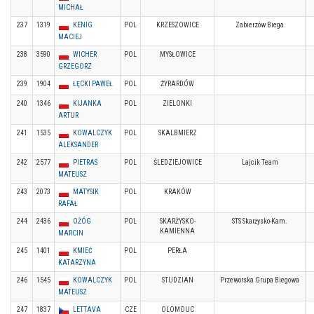
MICHAŁ
237
1319
KENIG
POL
KRZESZOWICE
Zabierzów Biega
MACIEJ
238
3590
WICHER
POL
MYSŁOWICE
GRZEGORZ
239
1904
ŁĘCKI PAWEŁ
POL
ŻYRARDÓW
240
1346
KIJANKA
POL
ZIELONKI
ARTUR
241
1535
KOWALCZYK
POL
SKALBMIERZ
ALEKSANDER
242
2577
PIETRAS
POL
ŚLEDZIEJOWICE
Lajcik Team
MATEUSZ
243
2073
MATYSIK
POL
KRAKÓW
RAFAŁ
244
2436
OŻÓG
POL
SKARŻYSKO-
STS Skarżysko-Kam.
KAMIENNA
MARCIN
245
1401
KMIEĆ
POL
PERŁA
KATARZYNA
246
1545
KOWALCZYK
POL
STUDZIAN
Przeworska Grupa Biegowa
MATEUSZ
247
1837
LETTAVA
CZE
OLOMOUC