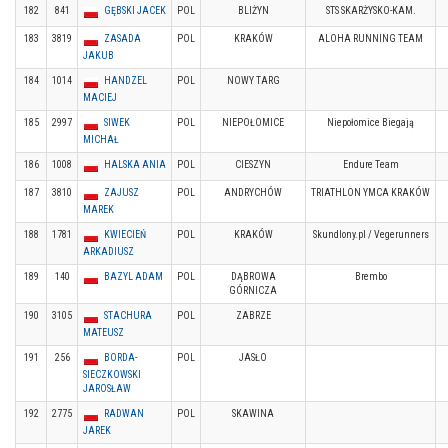
182
841
GĘBSKI JACEK
POL
BLIŻYN
STS SKARŻYSKO-KAM.
183
3819
ZASADA
POL
KRAKÓW
ALOHA RUNNING TEAM
JAKUB
184
1014
HANDZEL
POL
NOWY TARG
MACIEJ
185
2997
SIWEK
POL
NIEPOŁOMICE
Niepołomice Biegają
MICHAŁ
186
1008
HALSKA ANIA
POL
CIESZYN
Endure Team
187
3810
ZAJUSZ
POL
ANDRYCHÓW
TRIATHLON YMCA KRAKÓW
MAREK
188
1781
KWIECIEŃ
POL
KRAKÓW
Skundlony.pl / Vegerunners
ARKADIUSZ
189
140
BAZYL ADAM
POL
DĄBROWA
Brembo
GÓRNICZA
190
3105
STACHURA
POL
ZABRZE
MATEUSZ
191
256
BORDA-
POL
JASŁO
SIECZKOWSKI
JAROSŁAW
192
2775
RADWAN
POL
SKAWINA
JAREK