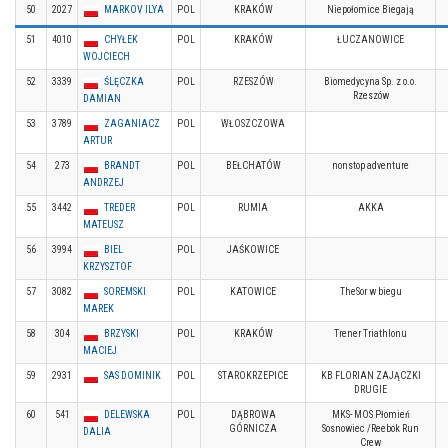
50
2027
MARKOV ILYA
POL
KRAKÓW
Niepołomice Biegają
51
4010
CHYŁEK
POL
KRAKÓW
ŁUCZANOWICE
WOJCIECH
52
3339
ŚLĘCZKA
POL
RZESZÓW
Biomedycyna Sp. z o.o.
Rzeszów
DAMIAN
53
3789
ZAGANIACZ
POL
WŁOSZCZOWA
ARTUR
54
273
BRANDT
POL
BEŁCHATÓW
nonstop adventure
ANDRZEJ
55
3442
TREDER
POL
RUMIA
AKKA
MATEUSZ
56
3994
BIEL
POL
JAŚKOWICE
KRZYSZTOF
57
3082
SOREMSKI
POL
KATOWICE
TheSor w biegu
MAREK
58
304
BRZYSKI
POL
KRAKÓW
Trener Triathlonu
MACIEJ
59
2931
SAS DOMINIK
POL
STAROKRZEPICE
KB FLORIAN ZAJĄCZKI
DRUGIE
60
541
DELEWSKA
POL
DĄBROWA
MKS- MOS Płomień
GÓRNICZA
Sosnowiec /Reebok Run
DALIA
Crew