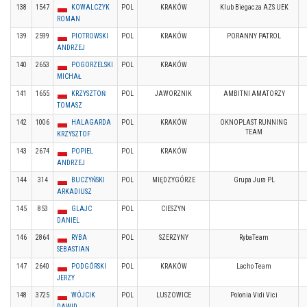
138
1547
KOWALCZYK
POL
KRAKÓW
Klub Biegacza AZS UEK
ROMAN
139
2599
PIOTROWSKI
POL
KRAKÓW
PORANNY PATROL
ANDRZEJ
140
2653
POGORZELSKI
POL
KRAKÓW
MICHAŁ
141
1655
KRZYSZTOŃ
POL
JAWORZNIK
AMBITNI AMATORZY
TOMASZ
142
1006
HALAGARDA
POL
KRAKÓW
OKNOPLAST RUNNING
TEAM
KRZYSZTOF
143
2674
POPIEL
POL
KRAKÓW
ANDRZEJ
144
314
BUCZYŃSKI
POL
MIĘDZYGÓRZE
Grupa Jura PL
ARKADIUSZ
145
853
GLAJC
POL
CIESZYN
DANIEL
146
2864
RYBA
POL
SZERZYNY
RybaTeam
SEBASTIAN
147
2640
PODGÓRSKI
POL
KRAKÓW
Lacho Team
JERZY
148
3725
WÓJCIK
POL
LUSZOWICE
Polonia Vidi Vici
DAWID