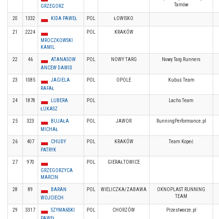
Tarnów
GRZEGORZ
20
1332
KIDA PAWEŁ
POL
ŁOWISKO
21
2224
POL
KRAKÓW
MROCZKOWSKI
KAMIL
22
46
ATANASOW
POL
NOWY TARG
Nowy Targ Runners
ANCEW DAWID
23
1085
JAGIELA
POL
OPOLE
Kubuś Team
RAFAŁ
24
1878
LUBERA
POL
Lacho Team
ŁUKASZ
25
323
BUJAŁA
POL
JAWOR
RunningPerformance.pl
MICHAŁ
26
407
CHUDY
POL
KRAKÓW
Team Kopeć
PATRYK
27
970
POL
GIERAŁTOWICE
GRZEGORZYCA
MARCIN
28
89
BARAN
POL
WIELICZKA/ZABAWA
OKNOPLAST RUNNING
TEAM
WOJCIECH
29
3317
SZYMAŃSKI
POL
CHORZÓW
Przestworze.pl
PAWEŁ