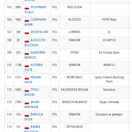
105
2883
RYZHYNSKYI
POL
WIELICZKA
VITALII
106
1882
LUDWINIAK
POL
KŁODZKO
POPE Team
ADAM
107
540
DELEKTA JAN
POL
ŁOWISKO
Dj
108
28
AGIEJCZYK
POL
KRAKÓW
GO APTIV!
WOJCIECH
109
535
DĄBROWSKI
POL
ŻYTNO
Ks Victoria Żytno
MARIUSZ
110
1758
KUTERBA
POL
KRAKÓW
WFAIS UJ
PIOTR
111
2721
PRUSAK
POL
MOWY SACZ
Cystic Fibrosis Running
Team
PIOTR
112
3485
TYTKO
POL
KAZIMIERZA WIELKA
Electrolux
MICHAŁ
113
2783
RAJSKI
POL
WIERZCHOSLAWICE
Ekipa z Tarnowa
MIROSŁAW
114
126
BARTULA
POL
KRAKÓW
Chciałem se pobiegać
PIOTR
115
131
BARWA
POL
SPYTKOWICE
WOJCIECH