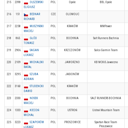
215
2398
OLSZEWSKI
POL
Opole
BBL Opole
ELIGIUSZ
216
151
BEDNAR
CZE
OLOMOUC
RICHARD
217
2258
MUSZYŃSKI
POL
KRAKÓW
MMPower
MACIEJ
218
865
GŁÓD
POL
BOCHNIA
Salt Runners Bochnia
TOMASZ
219
2906
SAGAN
POL
KRZCZONÓW
Salco Garmin Team
ŁUKASZ
220
2109
MICHALSKI
POL
JAWORZNO
KB MCKiS Jaworzno
RAFAŁ
221
3295
SZUBA
POL
JASIONÓW
ADRIAN
222
3160
STUDENCKI
POL
KRAKÓW
DAWID
223
2330
NOSEK
POL
BOCHNIA
SALT RUNNERS BOCHNIA
MACIEJ
224
1333
KIECOŃ
POL
USTROŃ
Ustroń Mountain Team
MICHAŁ
225
3223
SZAPORÓW
POL
PROSZOWICE
Spartan Race Team
Proszowice
ŁUKASZ