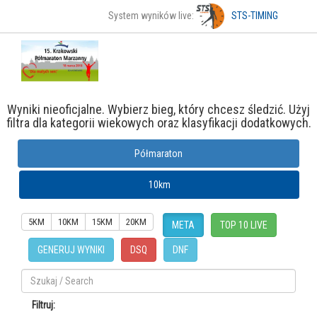
System wyników live:
STS-TIMING
Wyniki nieoficjalne. Wybierz bieg, który chcesz śledzić. Użyj
filtra dla kategorii wiekowych oraz klasyfikacji dodatkowych.
Półmaraton
10km
5KM
10KM
15KM
20KM
META
TOP 10 LIVE
GENERUJ WYNIKI
DSQ
DNF
Filtruj: