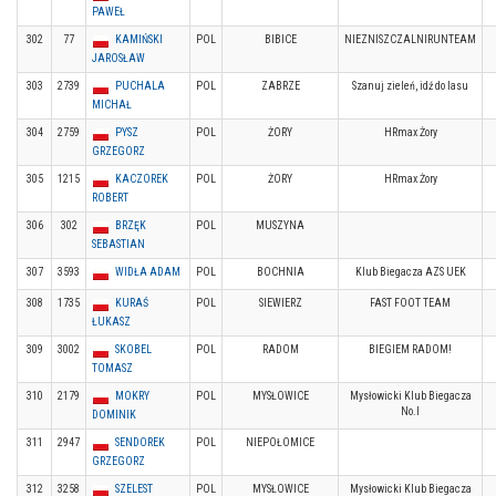
PAWEŁ
302
77
KAMIŃSKI
POL
BIBICE
NIEZNISZCZALNIRUNTEAM
JAROSŁAW
303
2739
PUCHALA
POL
ZABRZE
Szanuj zieleń, idź do lasu
MICHAŁ
304
2759
PYSZ
POL
ŻORY
HRmax Żory
GRZEGORZ
305
1215
KACZOREK
POL
ŻORY
HRmax Żory
ROBERT
306
302
BRZĘK
POL
MUSZYNA
SEBASTIAN
307
3593
WIDŁA ADAM
POL
BOCHNIA
Klub Biegacza AZS UEK
308
1735
KURAŚ
POL
SIEWIERZ
FAST FOOT TEAM
ŁUKASZ
309
3002
SKOBEL
POL
RADOM
BIEGIEM RADOM!
TOMASZ
310
2179
MOKRY
POL
MYSŁOWICE
Mysłowicki Klub Biegacza
No.I
DOMINIK
311
2947
SENDOREK
POL
NIEPOŁOMICE
GRZEGORZ
312
3258
SZELEST
POL
MYSŁOWICE
Mysłowicki Klub Biegacza