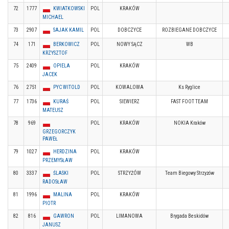
72
1777
KWIATKOWSKI
POL
KRAKÓW
MICHAEL
73
2907
SAJAK KAMIL
POL
DOBCZYCE
ROZBIEGANE DOBCZYCE
74
171
BERKOWICZ
POL
NOWY SĄCZ
WB
KRZYSZTOF
75
2409
OPIELA
POL
KRAKÓW
JACEK
76
2751
PYC WITOLD
POL
KOWALOWA
Ks Ryglice
77
1736
KURAŚ
POL
SIEWIERZ
FAST FOOT TEAM
MATEUSZ
78
969
POL
KRAKÓW
NOKIA Kraków
GRZEGORCZYK
PAWEŁ
79
1027
HERDZINA
POL
KRAKÓW
PRZEMYSŁAW
80
3337
ŚLASKI
POL
STRZYŻÓW
Team Biegowy Strzyżów
RADOSŁAW
81
1996
MALINA
POL
KRAKÓW
PIOTR
82
816
GAWRON
POL
LIMANOWA
Brygada Beskidów
JANUSZ