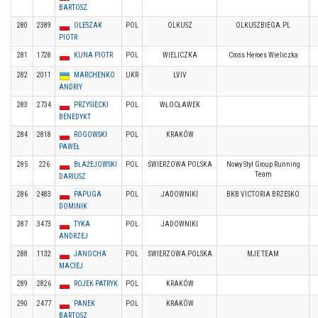
BARTOSZ
280
2389
OLESZAK
POL
OLKUSZ
OLKUSZBIEGA.PL
PIOTR
281
1728
KUNA PIOTR
POL
WIELICZKA
Cross Heroes Wieliczka
282
2011
MARCHENKO
UKR
LVIV
ANDRIY
283
2734
PRZYSIECKI
POL
WŁOCŁAWEK
BENEDYKT
284
2818
ROGOWSKI
POL
KRAKÓW
PAWEŁ
285
226
BŁAŻEJOWSKI
POL
ŚWIERZOWA POLSKA
Nowy Styl Group Running
Team
DARIUSZ
286
2483
PAPUGA
POL
JADOWNIKI
BKB VICTORIA BRZESKO
DOMINIK
287
3473
TYKA
POL
JADOWNIKI
ANDRZEJ
288
1132
JANOCHA
POL
ŚWIERZOWA POLSKA
MJE TEAM
MACIEJ
289
2826
ROJEK PATRYK
POL
KRAKÓW
290
2477
PANEK
POL
KRAKÓW
BARTOSZ