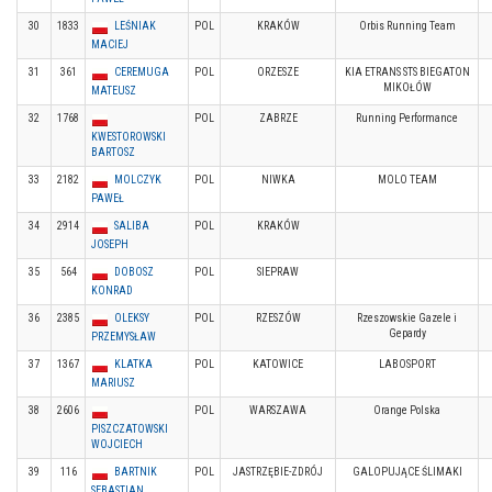
30
1833
LEŚNIAK
POL
KRAKÓW
Orbis Running Team
MACIEJ
31
361
CEREMUGA
POL
ORZESZE
KIA ETRANS STS BIEGATON
MIKOŁÓW
MATEUSZ
32
1768
POL
ZABRZE
Running Performance
KWESTOROWSKI
BARTOSZ
33
2182
MOLCZYK
POL
NIWKA
MOLO TEAM
PAWEŁ
34
2914
SALIBA
POL
KRAKÓW
JOSEPH
35
564
DOBOSZ
POL
SIEPRAW
KONRAD
36
2385
OLEKSY
POL
RZESZÓW
Rzeszowskie Gazele i
Gepardy
PRZEMYSŁAW
37
1367
KLATKA
POL
KATOWICE
LABOSPORT
MARIUSZ
38
2606
POL
WARSZAWA
Orange Polska
PISZCZATOWSKI
WOJCIECH
39
116
BARTNIK
POL
JASTRZĘBIE-ZDRÓJ
GALOPUJĄCE ŚLIMAKI
SEBASTIAN