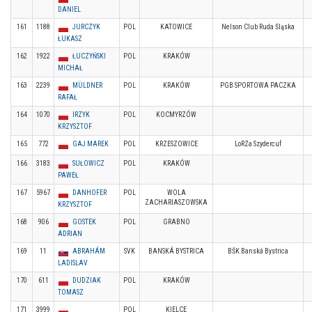
DANIEL
161
1188
JURCZYK
POL
KATOWICE
Nelson Club Ruda Śląska
ŁUKASZ
162
1922
ŁUCZYŃSKI
POL
KRAKÓW
MICHAŁ
163
2239
MÜLDNER
POL
KRAKÓW
PGB SPORTOWA PACZKA
RAFAŁ
164
1070
IRZYK
POL
KOCMYRZÓW
KRZYSZTOF
165
772
GAJ MAREK
POL
KRZESZOWICE
LoRZa Szydercuf
166
3183
SUŁOWICZ
POL
KRAKÓW
PAWEŁ
167
5967
DANHOFER
POL
WOLA
ZACHARIASZOWSKA
KRZYSZTOF
168
906
GOSTEK
POL
GRABNO
ADRIAN
169
11
ABRAHÁM
SVK
BANSKÁ BYSTRICA
BŠK Banská Bystrica
LADISLAV
170
611
DUDZIAK
POL
KRAKÓW
TOMASZ
171
3999
POL
KIELCE