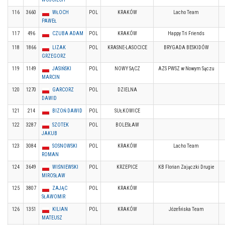
116
3660
WŁOCH
POL
KRAKÓW
Lacho Team
PAWEŁ
117
496
CZUBA ADAM
POL
KRAKÓW
Happy Tri Friends
118
1866
LIZAK
POL
KRASNE-LASOCICE
BRYGADA BESKIDÓW
GRZEGORZ
119
1149
JASIŃSKI
POL
NOWY SĄCZ
AZS PWSZ w Nowym Sączu
MARCIN
120
1270
GARCORZ
POL
DZIELNA
DAWID
121
214
BIZOŃ DAWID
POL
SUŁKOWICE
122
3287
SZOTEK
POL
BOLESŁAW
JAKUB
123
3084
SOSNOWSKI
POL
KRAKÓW
Lacho Team
ROMAN
124
3649
WIŚNIEWSKI
POL
KRZEPICE
KB Florian Zajączki Drugie
MIROSŁAW
125
3807
ZAJĄC
POL
KRAKÓW
SŁAWOMIR
126
1351
KILIAN
POL
KRAKÓW
Józefińska Team
MATEUSZ