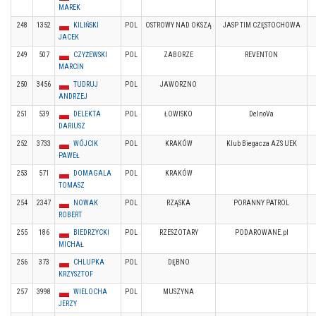
MAREK
248
1352
KILIŃSKI
POL
OSTROWY NAD OKSZĄ
JASP TIM CZĘSTOCHOWA
JACEK
249
507
CZYŻEWSKI
POL
ZABORZE
REVENTON
MARCIN
250
3456
TUDRUJ
POL
JAWORZNO
ANDRZEJ
251
539
DELEKTA
POL
ŁOWISKO
DelnoVa
DARIUSZ
252
3733
WÓJCIK
POL
KRAKÓW
Klub Biegacza AZS UEK
PAWEŁ
253
571
DOMAGALA
POL
KRAKÓW
TOMASZ
254
2347
NOWAK
POL
RZĄSKA
PORANNY PATROL
ROBERT
255
186
BIEDRZYCKI
POL
RZESZOTARY
PODAROWANE.pl
MICHAŁ
256
373
CHLUPKA
POL
DĘBNO
KRZYSZTOF
257
3998
WIELOCHA
POL
MUSZYNA
JERZY