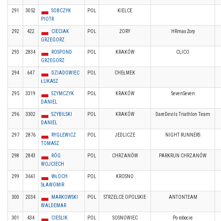
291
3052
SOBCZYK
POL
KIELCE
PIOTR
292
422
CIECIAK
POL
ŻORY
HRmax Żory
GRZEGORZ
293
2834
ROSPOND
POL
KRAKÓW
CLICO
GRZEGORZ
294
647
DZIADOWIEC
POL
CHEŁMEK
ŁUKASZ
295
3319
SZYMCZYK
POL
KRAKÓW
SevenSeven
DANIEL
296
3302
SZYBILSKI
POL
KRAKÓW
DareDevils Triathlon Team
DANIEL
297
2876
RYGLEWICZ
POL
JEDLICZE
NIGHT RUNNERS
TOMASZ
298
2843
RÓG
POL
CHRZANÓW
PARKRUN CHRZANÓW
WOJCIECH
299
3661
WŁOCH
POL
KROSNO
SŁAWOMIR
300
2034
MARKOWSKI
POL
STRZELCE OPOLSKIE
ANTONTEAM
WALDEMAR
301
434
CIEŚLIK
POL
SOSNOWIEC
Po robocie