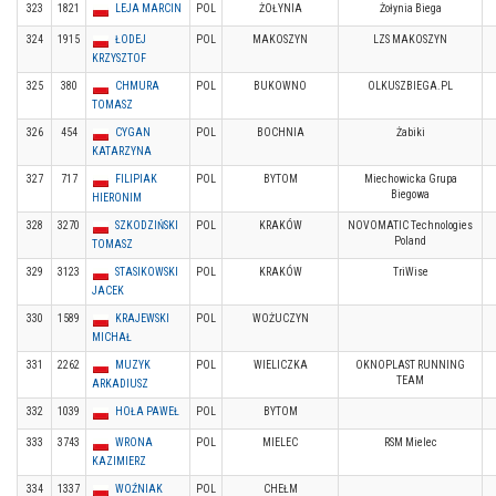
323
1821
LEJA MARCIN
POL
ŻOŁYNIA
Żołynia Biega
324
1915
ŁODEJ
POL
MAKOSZYN
LZS MAKOSZYN
KRZYSZTOF
325
380
CHMURA
POL
BUKOWNO
OLKUSZBIEGA.PL
TOMASZ
326
454
CYGAN
POL
BOCHNIA
Żabiki
KATARZYNA
327
717
FILIPIAK
POL
BYTOM
Miechowicka Grupa
Biegowa
HIERONIM
328
3270
SZKODZIŃSKI
POL
KRAKÓW
NOVOMATIC Technologies
Poland
TOMASZ
329
3123
STASIKOWSKI
POL
KRAKÓW
TriWise
JACEK
330
1589
KRAJEWSKI
POL
WOŻUCZYN
MICHAŁ
331
2262
MUZYK
POL
WIELICZKA
OKNOPLAST RUNNING
TEAM
ARKADIUSZ
332
1039
HOŁA PAWEŁ
POL
BYTOM
333
3743
WRONA
POL
MIELEC
RSM Mielec
KAZIMIERZ
334
1337
WOŹNIAK
POL
CHEŁM