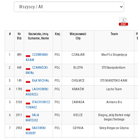
#
Nr
Nazwisko, imię
Kraj
Miejscowość
Team
P
Bib
Surname, Name
City
1
489
CZERWIŃSKI
POL
CZASŁAW
Max-Fliz Ekspedycja
ADAM
2
469
CZARNECKI
POL
BLIŻYN
STS Skarżysko-Kam.
RAFAŁ
3
149
BĄK MICHAŁ
POL
CHEŁMCE
STS SKARŻYSKO-KAM.
4
1793
LACHOWSKI
POL
KRAKÓW
Lacho Team
ANDRZEJ
5
3103
STACHOWICZ
POL
ZAWADA
Antrans Bis
TOMASZ
6
2911
SALA
POL
KIELCE
Biegnę, żeby Bartek mógł
biegać/Siebiega
MATEUSZ
7
2903
SADOWSKI
POL
GDYNIA
Sklep Biegacza Gdynia
ROBERT