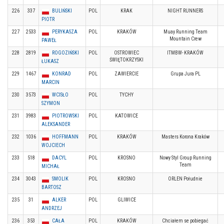
226
337
BULIŃSKI
POL
KRAK
NIGHT RUNNERS
PIOTR
227
2533
PERYKASZA
POL
KRAKÓW
Muay Running Team
Mountain Crew
PAWEŁ
228
2819
ROGOZIŃSKI
POL
OSTROWIEC
ITMBW- KRAKÓW
ŚWIĘTOKRZYSKI
ŁUKASZ
229
1467
KONRAD
POL
ZAWIERCIE
Grupa Jura PL
MARCIN
230
3573
WCISŁO
POL
TYCHY
SZYMON
231
3983
PIOTROWSKI
POL
KATOWICE
ALEKSANDER
232
1036
HOFFMANN
POL
KRAKÓW
Masters Korona Kraków
WOJCIECH
233
518
DACYL
POL
KROSNO
Nowy Styl Group Running
Team
MICHAŁ
234
3043
SMOLIK
POL
KROSNO
ORLEN Południe
BARTOSZ
235
31
ALKER
POL
GLIWICE
ANDRZEJ
236
353
CAŁA
POL
KRAKÓW
Chciałem se pobiegać