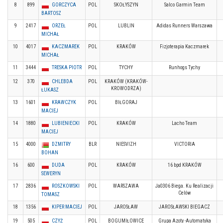
8
899
GORCZYCA
POL
SKOŁYSZYN
Salco Garmin Team
BARTOSZ
9
2417
ORZEŁ
POL
LUBLIN
Adidas Runners Warszawa
MICHAŁ
10
4017
KACZMAREK
POL
KRAKÓW
Fizjoterapia Kaczmarek
MICHAŁ
11
3444
TRESKA PIOTR
POL
TYCHY
Runhogs Tychy
12
370
CHLEBDA
POL
KRAKÓW (KRAKÓW-
KROWODRZA)
ŁUKASZ
13
1601
KRAWCZYK
POL
BIŁGORAJ
MACIEJ
14
1880
LUBIENIECKI
POL
KRAKÓW
Lacho Team
MACIEJ
15
4000
DZMITRY
BLR
NIESVIZH
VICTORIA
BOHAN
16
600
DUDA
POL
KRAKÓW
16 bpd KRAKÓW
SEWERYN
17
2836
ROSZKOWSKI
POL
WARSZAWA
Ja0306 Biega. Ku Realizacji
Celów
TOMASZ
18
1356
KIPER MACIEJ
POL
JAROSŁAW
JAROSŁAWSKI BIEGACZ
19
505
CZYŻ
POL
BOGUMIŁOWICE
Grupa Azoty -Automatyka