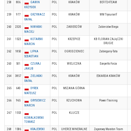
258
806
GAWIN
POL
KRAKÓW
BEFIT24TEAM
KRZYSIEK
259
977
GRZYWACZ
POL
KRAKÓW
WM Tryourself
RAFAŁ
260
2320
NIWIŃSKI
POL
ZABIERZÓW
Zabierzów Biega
MACIEJ
261
1523
KOTARSKI
POL
KRZEPICE
KB FLORIAN ZAJĄCZKI
DRUGIE
MARCIN
262
1850
LIPKA
POL
OGRODZIENIEC
Zabiegany-Tata
SEBASTIAN
263
501
CZURAJ
POL
WIELICZKA
Dżepetto Forza
JAKUB
264
3857
ZIELIŃSKI
POL
KRAKÓW
ESKARDA KRAKÓW
RAFAŁ
265
640
DYREK
POL
MSZANA GÓRNA
MATEUSZ
266
965
GRYSIEWICZ
POL
RZUCHOWA
Power Training
MARCIN
267
1553
POL
KLUCZE
KOWALKOWSKI
TOMASZ
268
1586
KRAJEWSKI
POL
UHERCE MINERALNE
Zaporowy Maraton Team