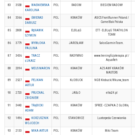
83
3558
WAŚNIEWSKA
POL
RADOM
BIEGIEM RADOM!
KAROLINA
84
3366
ŚWIERAD
POL
KRAKÓW
ASICS FrontRunner Poland /
CamelBak Polska
DARIUSZ
85
2808
RĘKAWIK
POL
ELBLĄG
ETT - ELBLĄG TRIATHLON
TEAM
SZYMON
86
3779
WYWŁOKA
POL
JAROSŁAW
SalcoGarminTeam.
PAULINA
87
3436
TRACZ
POL
RADYMNO
www.treningfizjoterapia.pl /
AquaReh
ŁUKASZ
88
2094
MEUS MARCIN
POL
KRAKÓW
AZS AWF KRAKÓW
MASTERS
89
2527
PELIKAN
POL
KŁOBUCK
NGB Kłobuck/Wkurw_team
ARTUR
90
2720
PRUCNAL
POL
JASŁO
elko24.pl
ZBIGNIEW
91
3440
TRĄBICKI
POL
KRAKÓW
SPREE - CZAPKA Z GŁOWĄ
ADAM
92
1496
KORZUSZNIK
POL
STANOWICE
Luxtorpeda Czerwionka
WOJCIECH
93
2133
MIKA ARTUR
POL
KRAKÓW
Miki Team