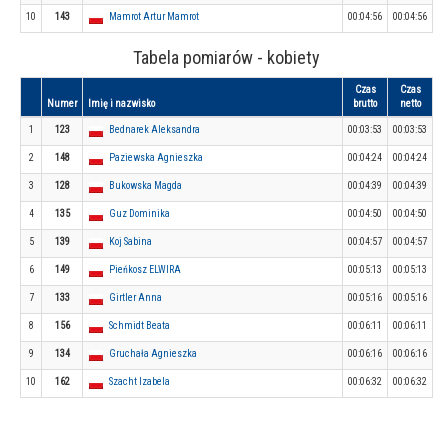
10
143
Mamrot Artur Mamrot
00:04:56
00:04:56
Tabela pomiarów - kobiety
Czas
Czas
Numer
Imię i nazwisko
brutto
netto
1
123
Bednarek Aleksandra
00:03:53
00:03:53
2
148
Paziewska Agnieszka
00:04:24
00:04:24
3
128
Bukowska Magda
00:04:39
00:04:39
4
135
Guz Dominika
00:04:50
00:04:50
5
139
Koj Sabina
00:04:57
00:04:57
6
149
Pieńkosz ELWIRA
00:05:13
00:05:13
7
133
Girtler Anna
00:05:16
00:05:16
8
156
Schmidt Beata
00:06:11
00:06:11
9
134
Gruchała Agnieszka
00:06:16
00:06:16
10
162
Szacht Izabela
00:06:32
00:06:32