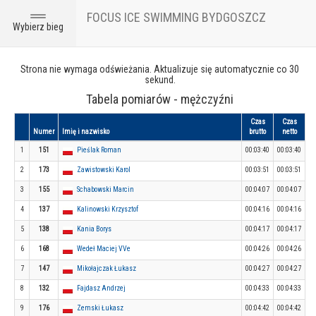
FOCUS ICE SWIMMING BYDGOSZCZ
Toggle
Wybierz bieg
navigation
Strona nie wymaga odświeżania. Aktualizuje się automatycznie co 30
sekund.
Tabela pomiarów - mężczyźni
Czas
Czas
Numer
Imię i nazwisko
brutto
netto
1
151
Pieślak Roman
00:03:40
00:03:40
2
173
Zawistowski Karol
00:03:51
00:03:51
3
155
Schabowski Marcin
00:04:07
00:04:07
4
137
Kalinowski Krzysztof
00:04:16
00:04:16
5
138
Kania Borys
00:04:17
00:04:17
6
168
Wedeł Maciej VVe
00:04:26
00:04:26
7
147
Mikołajczak Łukasz
00:04:27
00:04:27
8
132
Fajdasz Andrzej
00:04:33
00:04:33
9
176
Zemski Łukasz
00:04:42
00:04:42