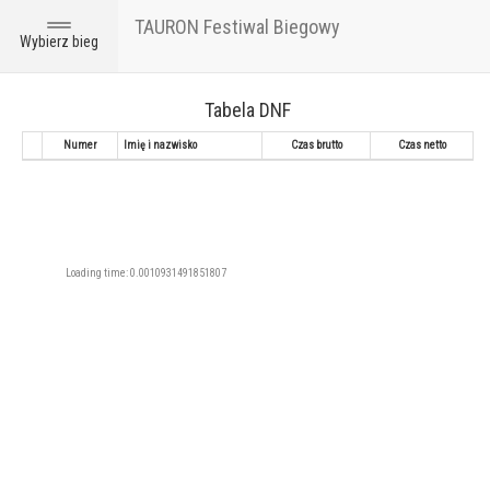
TAURON Festiwal Biegowy
Toggle
Wybierz bieg
navigation
Tabela DNF
Numer
Imię i nazwisko
Czas brutto
Czas netto
Loading time: 0.0010931491851807