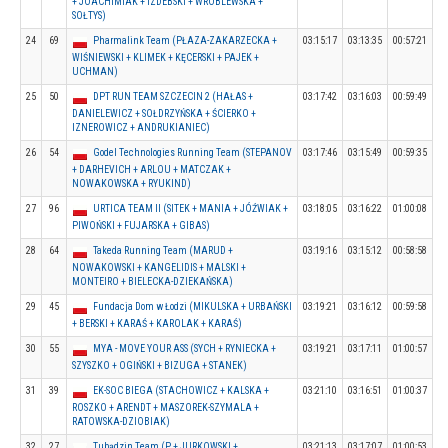
+ JOACHIMIAK + IZDEBSKI + WRÓBLEWSKA +
SOŁTYS)
24
69
Pharmalink Team (PŁAZA-ZAKARZECKA +
03:15:17
03:13:35
00:57:21
WIŚNIEWSKI + KLIMEK + KĘCERSKI + PAJEK +
UCHMAN)
25
50
DPT RUN TEAM SZCZECIN 2 (HAŁAS +
03:17:42
03:16:03
00:59:49
DANIELEWICZ + SOŁDRZYŃSKA + ŚCIERKO +
IZNEROWICZ + ANDRUKIANIEC)
26
54
Godel Technologies Running Team (STEPANOV
03:17:46
03:15:49
00:59:35
+ DARHEVICH + ARLOU + MATCZAK +
NOWAKOWSKA + RYUKIND)
27
96
URTICA TEAM II (SITEK + MANIA + JÓŹWIAK +
03:18:05
03:16:22
01:00:08
PIWOŃSKI + FUJARSKA + GIBAS)
28
64
Takeda Running Team (MARUD +
03:19:16
03:15:12
00:58:58
NOWAKOWSKI + KANGELIDIS + MALSKI +
MONTEIRO + BIELECKA-DZIEKAŃSKA)
29
45
Fundacja Dom w Łodzi (MIKULSKA + URBAŃSKI
03:19:21
03:16:12
00:59:58
+ BERSKI + KARAŚ + KAROLAK + KARAŚ)
30
55
MYA - MOVE YOUR ASS (SYCH + RYNIECKA +
03:19:21
03:17:11
01:00:57
SZYSZKO + OGIŃSKI + BIZUGA + STANEK)
31
39
EK-SOC BIEGA (STACHOWICZ + KALSKA +
03:21:10
03:16:51
01:00:37
ROSZKO + ARENDT + MASZOREK-SZYMALA +
RATOWSKA-DZIOBIAK)
32
27
Tubądzin Team (P + JURKOWSKI +
03:21:13
03:17:07
01:00:53