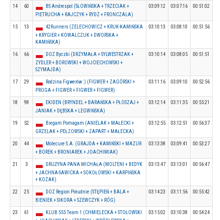
14
60
BS Andrespol (SŁOWIŃSKA + TRZECIAK +
03:09:12
03:07:16
00:51:02
PIETRUCHA + RAJCZYK + RYDZ + FRONCZALA)
15
13
42Runners (ZELECHOWICZ + KRUK-KAMIŃSKA
03:10:13
03:08:10
00:51:56
+ KRYGIER + KOWALCZUK + DWORSKA +
KAMIŃSKA)
16
66
DOZ Byczki (DRZYMAŁA + SYLWESTRZAK +
03:10:14
03:08:05
00:51:51
ZYDLER + BOROWSKI + WOJCIECHOWSKI +
SZYMAJDA)
17
29
Rodzina Figwerów :) (FIGWER + ZAGÓRSKI +
03:11:16
03:09:10
00:52:56
PROGA + FIGWER + FIGWER + FIGWER)
18
98
EKIDEN (BRYNDEL + BARAŃSKA + PŁOSZAJ +
03:12:14
03:11:35
00:55:21
JANIAK + DĘBSKA + LEGWIŃSKA)
19
52
Biegam Pomagam (ANIELAK + MAŁECKI +
03:12:55
03:12:51
00:56:37
GRZELAK + PEŁZOWSKI + ZAPART + MAŁECKA)
20
44
Molecure S.A. (GRAJDA + KAMIŃSKI + MAZUR
03:13:38
03:09:41
00:53:27
+ BOREK + BRONIAREK + JOACHIMIAK)
21
3
DRUŻYNA PANA MICHAŁA (MOLTENI + BEDYK
03:13:47
03:13:01
00:56:47
+ JACHNA-SAWICKA + SOKOŁOWSKI + KARPIŃSKA
+ KOZAK)
22
25
DOZ Region Południe (STĘPIEŃ + BALA +
03:14:23
03:11:56
00:55:42
BIENIEK + SIKORA + SZEWCZYK + RÓG)
23
61
KLUB 555 Team 1 (CHMIELECKA + STOŁOWSKI
03:15:02
03:10:38
00:54:24