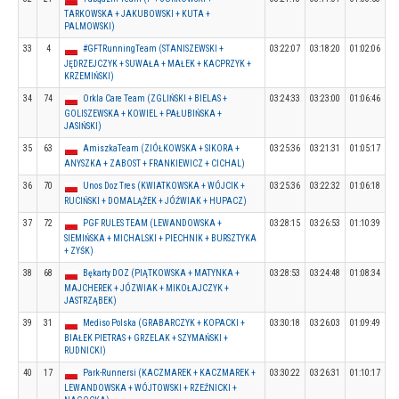
TARKOWSKA + JAKUBOWSKI + KUTA +
PALMOWSKI)
33
4
#GFTRunningTeam (STANISZEWSKI +
03:22:07
03:18:20
01:02:06
JĘDRZEJCZYK + SUWAŁA + MAŁEK + KACPRZYK +
KRZEMIŃSKI)
34
74
Orkla Care Team (ZGLIŃSKI + BIELAS +
03:24:33
03:23:00
01:06:46
GOLISZEWSKA + KOWIEL + PAŁUBIŃSKA +
JASIŃSKI)
35
63
AmiszkaTeam (ZIÓŁKOWSKA + SIKORA +
03:25:36
03:21:31
01:05:17
ANYSZKA + ZABOST + FRANKIEWICZ + CICHAL)
36
70
Unos Doz Tres (KWIATKOWSKA + WÓJCIK +
03:25:36
03:22:32
01:06:18
RUCIŃSKI + DOMALĄŻEK + JÓŹWIAK + HUPACZ)
37
72
PGF RULES TEAM (LEWANDOWSKA +
03:28:15
03:26:53
01:10:39
SIEMIŃSKA + MICHALSKI + PIECHNIK + BURSZTYKA
+ ZYŚK)
38
68
Bękarty DOZ (PIĄTKOWSKA + MATYNKA +
03:28:53
03:24:48
01:08:34
MAJCHEREK + JÓZWIAK + MIKOŁAJCZYK +
JASTRZĄBEK)
39
31
Mediso Polska (GRABARCZYK + KOPACKI +
03:30:18
03:26:03
01:09:49
BIAŁEK PIETRAS + GRZELAK + SZYMAŃSKI +
RUDNICKI)
40
17
Park-Runnersi (KACZMAREK + KACZMAREK +
03:30:22
03:26:31
01:10:17
LEWANDOWSKA + WÓJTOWSKI + RZEŹNICKI +