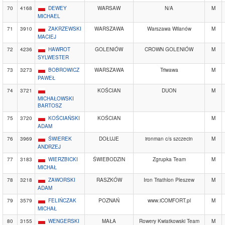
70
4168
DEWEY
WARSAW
N/A
M
MICHAEL
71
3910
ZAKRZEWSKI
WARSZAWA
Warszawa Wilanów
M
MACIEJ
72
4236
HAWROT
GOLENIÓW
CROWN GOLENIÓW
M
SYLWESTER
73
3273
BOBROWICZ
WARSZAWA
Triwawa
M
PAWEŁ
74
3721
KOŚCIAN
DUON
M
MICHAŁOWSKI
BARTOSZ
75
3720
KOŚCIAŃSKI
KOŚCIAN
M
ADAM
76
3969
ŚWIEREK
DOŁUJE
ironman c/s szczecin
M
ANDRZEJ
77
3183
WIERZBICKI
ŚWIEBODZIN
Zgrupka Team
M
MICHAŁ
78
3218
ZAWORSKI
RASZKÓW
Iron Triathlon Pleszew
M
ADAM
79
3579
FELIŃCZAK
POZNAŃ
www.iCOMFORT.pl
M
MICHAŁ
80
3155
WENGERSKI
MAŁA
Rowery Kwiatkowski Team
M