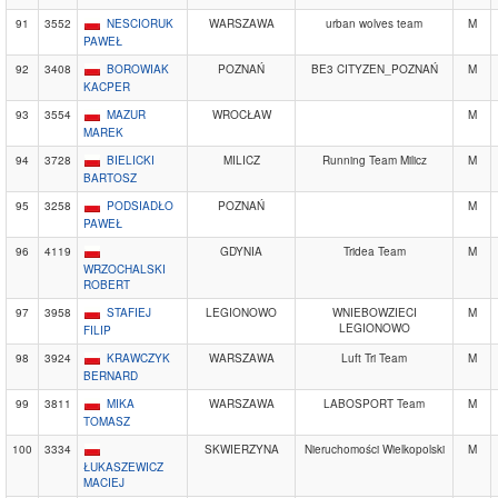
91
3552
NESCIORUK
WARSZAWA
urban wolves team
M
PAWEŁ
92
3408
BOROWIAK
POZNAŃ
BE3 CITYZEN_POZNAŃ
M
KACPER
93
3554
MAZUR
WROCŁAW
M
MAREK
94
3728
BIELICKI
MILICZ
Running Team Milicz
M
BARTOSZ
95
3258
PODSIADŁO
POZNAŃ
M
PAWEŁ
96
4119
GDYNIA
Tridea Team
M
WRZOCHALSKI
ROBERT
97
3958
STAFIEJ
LEGIONOWO
WNIEBOWZIECI
M
LEGIONOWO
FILIP
98
3924
KRAWCZYK
WARSZAWA
Luft Tri Team
M
BERNARD
99
3811
MIKA
WARSZAWA
LABOSPORT Team
M
TOMASZ
100
3334
SKWIERZYNA
Nieruchomości Wielkopolski
M
ŁUKASZEWICZ
MACIEJ