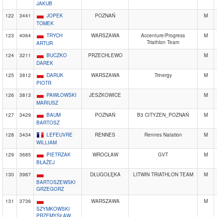
JAKUB
122
3441
JOPEK
POZNAŃ
M
TOMEK
123
4064
TRYCH
WARSZAWA
Accenture/Progress
M
Triathlon Team
ARTUR
124
3211
BUCZKO
PRZECHLEWO
M
DAREK
125
3812
DARUK
WARSZAWA
Trinergy
M
PIOTR
126
3813
PAWŁOWSKI
JESZKOWICE
M
MARIUSZ
127
3429
BAUM
POZNAŃ
B3 CITYZEN_POZNAŃ
M
BARTOSZ
128
3434
LEFEUVRE
RENNES
Rennes Natation
M
WILLIAM
129
3685
PIETRZAK
WROCŁAW
GVT
M
BŁAŻEJ
130
3987
DŁUGOŁĘKA
LITWIN TRIATHLON TEAM
M
BARTOSZEWSKI
GRZEGORZ
131
3736
WARSZAWA
M
SZYMKOWSKI
PRZEMYSŁAW