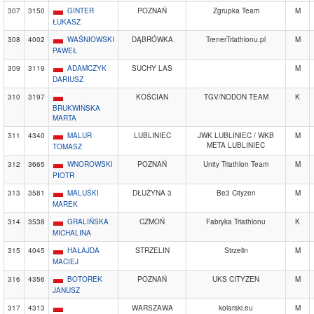
307
3150
GINTER
POZNAŃ
Zgrupka Team
M
ŁUKASZ
308
4002
WAŚNIOWSKI
DĄBRÓWKA
TrenerTriathlonu.pl
M
PAWEŁ
309
3119
ADAMCZYK
SUCHY LAS
M
DARIUSZ
310
3197
KOŚCIAN
TGV/NODON TEAM
K
BRUKWIŃSKA
MARTA
311
4340
MALUR
LUBLINIEC
JWK LUBLINIEC / WKB
M
META LUBLINIEC
TOMASZ
312
3665
WNOROWSKI
POZNAŃ
Unity Triathlon Team
M
PIOTR
313
3581
MALUŚKI
DŁUŻYNA 3
Be3 Cityzen
M
MAREK
314
3538
GRALIŃSKA
CZMOŃ
Fabryka Triathlonu
K
MICHALINA
315
4045
HAŁAJDA
STRZELIN
Strzelin
M
MACIEJ
316
4356
BOTOREK
POZNAŃ
UKS CITYZEN
M
JANUSZ
317
4313
WARSZAWA
kolarski.eu
M