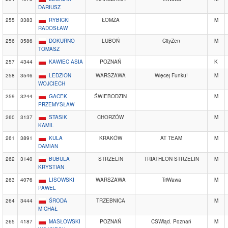
DARIUSZ
255
3383
RYBICKI
ŁOMŻA
M
RADOSŁAW
256
3586
DOKURNO
LUBOŃ
CityZen
M
TOMASZ
257
4344
KAWIEC ASIA
POZNAŃ
K
258
3546
LEDZION
WARSZAWA
Więcej Funku!
M
WOJCIECH
259
3244
GACEK
ŚWIEBODZIN
M
PRZEMYSŁAW
260
3137
STASIK
CHORZÓW
M
KAMIL
261
3891
KULA
KRAKÓW
AT TEAM
M
DAMIAN
262
3140
BUBULA
STRZELIN
TRIATHLON STRZELIN
M
KRYSTIAN
263
4076
LISOWSKI
WARSZAWA
TriWawa
M
PAWEL
264
3444
ŚRODA
TRZEBNICA
M
MICHAŁ
265
4187
MASŁOWSKI
POZNAŃ
CSWląd. Poznań
M