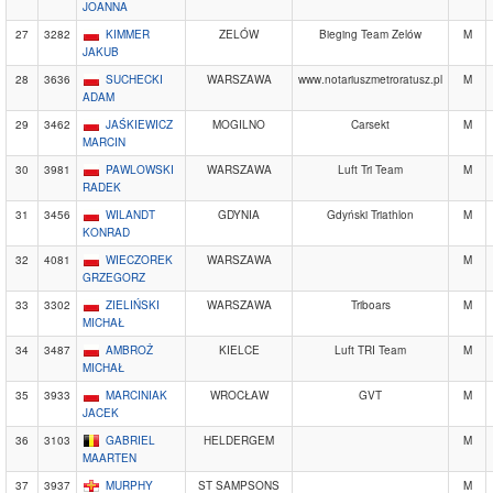
JOANNA
27
3282
KIMMER
ZELÓW
Bieging Team Zelów
M
JAKUB
28
3636
SUCHECKI
WARSZAWA
www.notariuszmetroratusz.pl
M
ADAM
29
3462
JAŚKIEWICZ
MOGILNO
Carsekt
M
MARCIN
30
3981
PAWLOWSKI
WARSZAWA
Luft Tri Team
M
RADEK
31
3456
WILANDT
GDYNIA
Gdyński Triathlon
M
KONRAD
32
4081
WIECZOREK
WARSZAWA
M
GRZEGORZ
33
3302
ZIELIŃSKI
WARSZAWA
Triboars
M
MICHAŁ
34
3487
AMBROŻ
KIELCE
Luft TRI Team
M
MICHAŁ
35
3933
MARCINIAK
WROCŁAW
GVT
M
JACEK
36
3103
GABRIEL
HELDERGEM
M
MAARTEN
37
3937
MURPHY
ST SAMPSONS
M