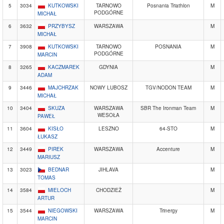
5
3034
KUTKOWSKI
TARNOWO
Posnania Triathlon
M
PODGÓRNE
MICHAŁ
6
3632
PRZYBYSZ
WARSZAWA
M
MICHAŁ
7
3908
KUTKOWSKI
TARNOWO
POSNANIA
M
PODGÓRNE
MARCIN
8
3265
KACZMAREK
GDYNIA
M
ADAM
9
3446
MAJCHRZAK
NOWY LUBOSZ
TGV/NODON TEAM
M
MICHAŁ
10
3404
SKUZA
WARSZAWA
SBR The Ironman Team
M
WESOŁA
PAWEŁ
11
3604
KISŁO
LESZNO
64-STO
M
ŁUKASZ
12
3449
PIREK
WARSZAWA
Accenture
M
MARIUSZ
13
3023
BEDNAR
JIHLAVA
M
TOMAS
14
3584
MIELOCH
CHODZIEŻ
M
ARTUR
15
3544
NIEGOWSKI
WARSZAWA
Trinergy
M
MARCIN