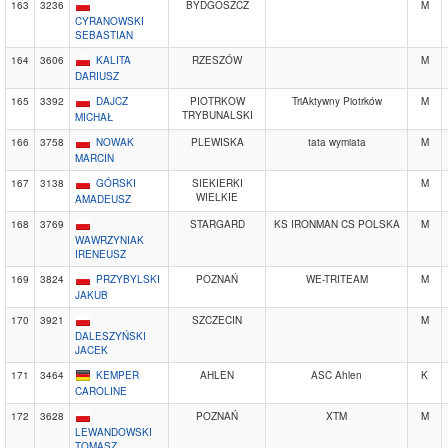
163
3236
BYDGOSZCZ
M
CYRANOWSKI
SEBASTIAN
164
3606
KALITA
RZESZÓW
M
DARIUSZ
165
3392
DAJCZ
PIOTRKOW
TriAktywny Piotrków
M
TRYBUNALSKI
MICHAŁ
166
3758
NOWAK
PLEWISKA
tata wymiata
M
MARCIN
167
3138
GÓRSKI
SIEKIERKI
M
WIELKIE
AMADEUSZ
168
3769
STARGARD
KS IRONMAN CS POLSKA
M
WAWRZYNIAK
IRENEUSZ
169
3824
PRZYBYLSKI
POZNAŃ
WE-TRITEAM
M
JAKUB
170
3921
SZCZECIN
M
DALESZYŃSKI
JACEK
171
3464
KEMPER
AHLEN
ASC Ahlen
K
CAROLINE
172
3628
POZNAŃ
XTM
M
LEWANDOWSKI
TOMASZ