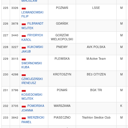
MIROSLAW
225
3326
POZNAŃ
LSSE
M
LEWANDOWSKI
FILIP
226
3878
FILBRANDT
GDAŃSK
M
WOJTEK
227
3440
FRYDRYCH
GORZÓW
M
WIELKOPOLSKI
KAROL
228
3227
KUKOWSKI
PNIEWY
AVK POLSKA
M
JAKUB
229
3015
PLEWISKA
M-Active Team
M
SWORNOWSKI
KUBA
230
4298
KROTOSZYN
BE3 CITYZEN
M
CZWOJDZIŃSKI
IRENEUSZ
231
3796
PONAŃ
BGK TRI
M
KOSIEDOWSKI
WOJTEK
232
3705
POMORSKA
WARSZAWA
K
JOANNA
233
3842
WIERZBICKI
PIASECZNO
Triathlon Siedlce Club
M
PAWEŁ