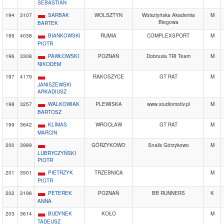
SEBASTIAN
194
3107
SARBAK
WOLSZTYN
Wolsztyńska Akademia
M
Biegowa
BARTEK
195
4038
BIANKOWSKI
RUMIA
COMPLEXSPORT
M
PIOTR
196
3308
PAWŁOWSKI
POZNAŃ
Dobrusia TRI Team
M
NIKODEM
197
4179
RAKOSZYCE
GT RAT
M
JANISZEWSKI
ARKADIUSZ
198
3257
WALKOWIAK
PLEWISKA
www.studiomotiv.pl
M
BARTOSZ
199
3642
KLIMAS
WROCŁAW
GT RAT
M
MARCIN
200
3989
GÓRZYKOWO
Snails Górzykowo
M
LUBRYCZYŃSKI
PIOTR
201
3501
PIETRZYK
TRZEBNICA
M
PIOTR
202
3196
PETEREK
POZNAŃ
BB RUNNERS
K
ANNA
203
3614
BUDYNEK
KOŁO
M
TADEUSZ