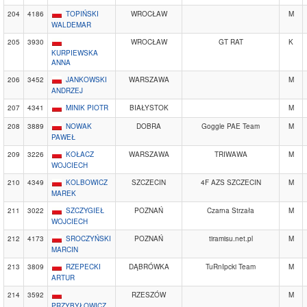
204
4186
TOPIŃSKI
WROCŁAW
M
WALDEMAR
205
3930
WROCŁAW
GT RAT
K
KURPIEWSKA
ANNA
206
3452
JANKOWSKI
WARSZAWA
M
ANDRZEJ
207
4341
MINIK PIOTR
BIAŁYSTOK
M
208
3889
NOWAK
DOBRA
Goggle PAE Team
M
PAWEŁ
209
3226
KOŁACZ
WARSZAWA
TRIWAWA
M
WOJCIECH
210
4349
KOLBOWICZ
SZCZECIN
4F AZS SZCZECIN
M
MAREK
211
3022
SZCZYGIEŁ
POZNAŃ
Czarna Strzała
M
WOJCIECH
212
4173
SROCZYŃSKI
POZNAŃ
tiramisu.net.pl
M
MARCIN
213
3809
RZEPECKI
DĄBRÓWKA
TuRnIpcki Team
M
ARTUR
214
3592
RZESZÓW
M
PRZYBYŁOWICZ