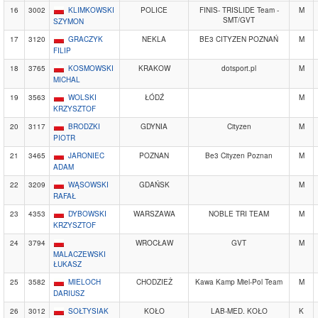
16
3002
KLIMKOWSKI
POLICE
FINIS- TRISLIDE Team -
M
SMT/GVT
SZYMON
17
3120
GRACZYK
NEKLA
BE3 CITYZEN POZNAŃ
M
FILIP
18
3765
KOSMOWSKI
KRAKOW
dotsport.pl
M
MICHAL
19
3563
WOLSKI
ŁÓDŹ
M
KRZYSZTOF
20
3117
BRODZKI
GDYNIA
Cityzen
M
PIOTR
21
3465
JARONIEC
POZNAN
Be3 Cityzen Poznan
M
ADAM
22
3209
WĄSOWSKI
GDAŃSK
M
RAFAŁ
23
4353
DYBOWSKI
WARSZAWA
NOBLE TRI TEAM
M
KRZYSZTOF
24
3794
WROCŁAW
GVT
M
MALACZEWSKI
ŁUKASZ
25
3582
MIELOCH
CHODZIEŻ
Kawa Kamp Miel-Pol Team
M
DARIUSZ
26
3012
SOŁTYSIAK
KOŁO
LAB-MED. KOŁO
K