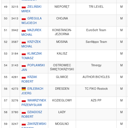
49
3215
ZIELIŃSKI
NIEPORĘT
TRI LEVEL
M
MIREK
50
3413
GREGULA
CHOJNA
M
WOJCIECH
51
3942
MAZUREK
KONSTANCIN-
EuroSoft Team
M
JEZIORNA
MICHAŁ
52
3587
KRZYŻEK
MOSINA
Sanfilippo Team
M
MICHAŁ
53
3184
KLIMCZAK
KALISZ
M
TOMASZ
54
3143
POPŁAWSKI
OSTROWIEC
Trinergy
M
ŚWIĘTOKRZYSKI
JAN
55
4281
KRZAK
GLIWICE
AUTHOR BICYCLES
M
ROBERT
56
4273
ERLEBACH
DRESDEN
TC FIKO Rostock
M
JOERG
57
3276
WAWRZYNEK
KOZIEGLOWY
AZS PP
M
PRZEMYSŁAW
58
3780
DZIADOSZ
ŁADY
M
ROBERT
59
3247
ZAKRZEWSKI
MOGILNO
M