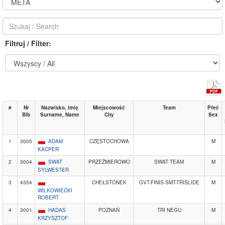
Filtruj / Filter:
#
Nr
Nazwisko, imię
Miejscowość
Team
Płeć
Bib
Surname, Name
City
Sex
1
3005
ADAM
CZĘSTOCHOWA
M
KACPER
2
3004
SWAT
PRZEŹMIEROWO
SWAT TEAM
M
SYLWESTER
3
4354
CHEŁSTONEK
GVT-FINIS-SMT-TRISLIDE
M
WILKOWIECKI
ROBERT
4
3001
HADAS
POZNAŃ
TRI NEGU
M
KRZYSZTOF