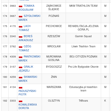
173
3963
TOMAKA
ZĄBKOWICE
MKM TRIATHLON TEAM
M
ŚLĄSKIE
BOGUSŁAW
174
3667
SZYDŁOWSKI
POZNAŃ
M
MAREK
175
4170
LACH
PIECHOWICE
REHABILITACJA-JELENIA
M
GÓRA.PL
TOMASZ
176
3340
BEREŚ
RZESZÓW
Garmin Squad
M
ARKADIUSZ
177
3762
OŻÓG
WROCŁAW
Litwin Triathlon Team
M
TOMASZ
178
4309
PANTKOWSKI
MUROWANA
BE3 CITYZEN POZNAN
M
GOSLINA
MAREK
179
3157
GRALIK
BYDGOSZCZ
Pro-Life Bydgoskie Okonie
M
JĘDRZEJ
180
4259
SKWARSKI
ŻNIN
M
MAREK
181
4134
WARSZAWA
Edustacyjka.pl traiathlon
M
team
PADUSZYŃSKI
PIOTR
182
3303
OLSZTYN
TriBoars
K
KOWALEWSKA
DOROTA