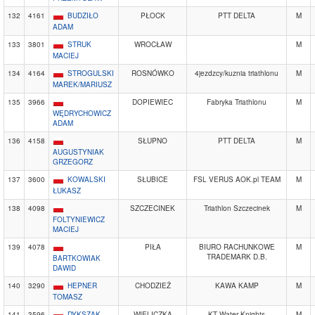
132
4161
BUDZIŁO
PŁOCK
PTT DELTA
M
ADAM
133
3801
STRUK
WROCŁAW
M
MACIEJ
134
4164
STROGULSKI
ROSNÓWKO
4jezdzcy/kuznia triathlonu
M
MAREK/MARIUSZ
135
3966
DOPIEWIEC
Fabryka Triathlonu
M
WĘDRYCHOWICZ
ADAM
136
4158
SŁUPNO
PTT DELTA
M
AUGUSTYNIAK
GRZEGORZ
137
3600
KOWALSKI
SŁUBICE
FSL VERUS AOK.pl TEAM
M
ŁUKASZ
138
4098
SZCZECINEK
Triathlon Szczecinek
M
FOLTYNIEWICZ
MACIEJ
139
4078
PIŁA
BIURO RACHUNKOWE
M
TRADEMARK D.B.
BARTKOWIAK
DAWID
140
3290
HEPNER
CHODZIEŻ
KAWA KAMP
M
TOMASZ
141
3596
DYKSZAK
WIELICZKA
KT Water Knights
M