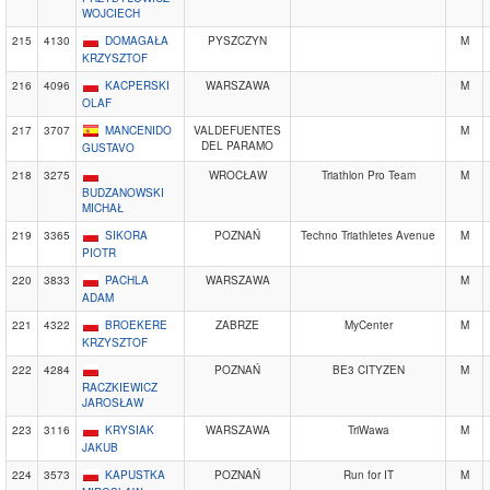
WOJCIECH
215
4130
DOMAGAŁA
PYSZCZYN
M
KRZYSZTOF
216
4096
KACPERSKI
WARSZAWA
M
OLAF
217
3707
MANCENIDO
VALDEFUENTES
M
DEL PARAMO
GUSTAVO
218
3275
WROCŁAW
Triathlon Pro Team
M
BUDZANOWSKI
MICHAŁ
219
3365
SIKORA
POZNAŃ
Techno Triathletes Avenue
M
PIOTR
220
3833
PACHLA
WARSZAWA
M
ADAM
221
4322
BROEKERE
ZABRZE
MyCenter
M
KRZYSZTOF
222
4284
POZNAŃ
BE3 CITYZEN
M
RACZKIEWICZ
JAROSŁAW
223
3116
KRYSIAK
WARSZAWA
TriWawa
M
JAKUB
224
3573
KAPUSTKA
POZNAŃ
Run for IT
M