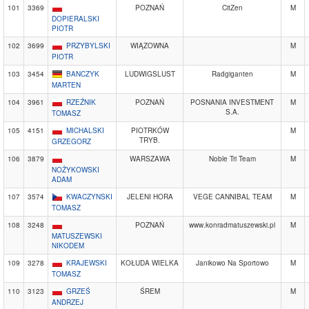
101
3369
POZNAŃ
CitZen
M
DOPIERALSKI
PIOTR
102
3699
PRZYBYLSKI
WIĄZOWNA
M
PIOTR
103
3454
BANCZYK
LUDWIGSLUST
Radgiganten
M
MARTEN
104
3961
RZEŹNIK
POZNAŃ
POSNANIA INVESTMENT
M
S.A.
TOMASZ
105
4151
MICHALSKI
PIOTRKÓW
M
TRYB.
GRZEGORZ
106
3879
WARSZAWA
Noble Tri Team
M
NOŻYKOWSKI
ADAM
107
3574
KWACZYNSKI
JELENI HORA
VEGE CANNIBAL TEAM
M
TOMASZ
108
3248
POZNAŃ
www.konradmatuszewski.pl
M
MATUSZEWSKI
NIKODEM
109
3278
KRAJEWSKI
KOŁUDA WIELKA
Janikowo Na Sportowo
M
TOMASZ
110
3123
GRZEŚ
ŚREM
M
ANDRZEJ