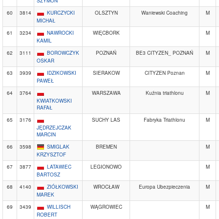
SZYMON
60
3814
KURCZYCKI
OLSZTYN
Waniewski Coaching
M
MICHAŁ
61
3234
NAWROCKI
WIĘCBORK
M
KAMIL
62
3111
BOROWCZYK
POZNAŃ
BE3 CITYZEN_ POZNAŃ
M
OSKAR
63
3939
IDZIKOWSKI
SIERAKOW
CITYZEN Poznan
M
PAWEŁ
64
3764
WARSZAWA
Kuźnia triathlonu
M
KWIATKOWSKI
RAFAŁ
65
3176
SUCHY LAS
Fabryka Triathlonu
M
JĘDRZEJCZAK
MARCIN
66
3598
SMIGLAK
BREMEN
M
KRZYSZTOF
67
3877
LATAWIEC
LEGIONOWO
M
BARTOSZ
68
4140
ZIÓŁKOWSKI
WROCŁAW
Europa Ubezpieczenia
M
MAREK
69
3439
WILLISCH
WĄGROWIEC
M
ROBERT