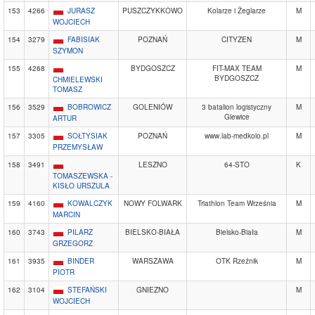
153
4266
JURASZ
PUSZCZYKKOWO
Kolarze i Żeglarze
M
WOJCIECH
154
3279
FABISIAK
POZNAŃ
CITYZEN
M
SZYMON
155
4268
BYDGOSZCZ
FIT-MAX TEAM
M
BYDGOSZCZ
CHMIELEWSKI
TOMASZ
156
3529
BOBROWICZ
GOLENIÓW
3 batalion logistyczny
M
Glewice
ARTUR
157
3305
SOŁTYSIAK
POZNAŃ
www.lab-medkolo.pl
M
PRZEMYSŁAW
158
3491
LESZNO
64-STO
K
TOMASZEWSKA -
KISŁO URSZULA
159
4160
KOWALCZYK
NOWY FOLWARK
Triathlon Team Września
M
MARCIN
160
3743
PILARZ
BIELSKO-BIAŁA
Bielsko-Biała
M
GRZEGORZ
161
3935
BINDER
WARSZAWA
OTK Rzeźnik
M
PIOTR
162
3104
STEFAŃSKI
GNIEZNO
M
WOJCIECH