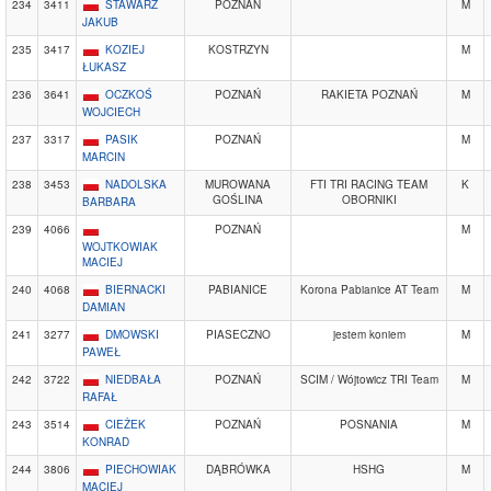
234
3411
STAWARZ
POZNAŃ
M
JAKUB
235
3417
KOZIEJ
KOSTRZYN
M
ŁUKASZ
236
3641
OCZKOŚ
POZNAŃ
RAKIETA POZNAŃ
M
WOJCIECH
237
3317
PASIK
POZNAŃ
M
MARCIN
238
3453
NADOLSKA
MUROWANA
FTI TRI RACING TEAM
K
GOŚLINA
OBORNIKI
BARBARA
239
4066
POZNAŃ
M
WOJTKOWIAK
MACIEJ
240
4068
BIERNACKI
PABIANICE
Korona Pabianice AT Team
M
DAMIAN
241
3277
DMOWSKI
PIASECZNO
jestem koniem
M
PAWEŁ
242
3722
NIEDBAŁA
POZNAŃ
SCIM / Wójtowicz TRI Team
M
RAFAŁ
243
3514
CIEŻEK
POZNAŃ
POSNANIA
M
KONRAD
244
3806
PIECHOWIAK
DĄBRÓWKA
HSHG
M
MACIEJ