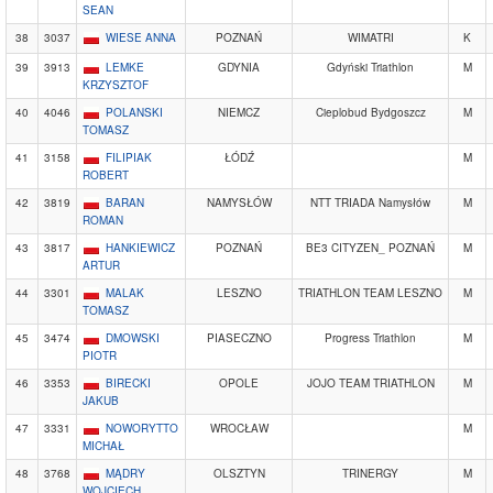
SEAN
38
3037
WIESE ANNA
POZNAŃ
WIMATRI
K
39
3913
LEMKE
GDYNIA
Gdyński Triathlon
M
KRZYSZTOF
40
4046
POLANSKI
NIEMCZ
Cieplobud Bydgoszcz
M
TOMASZ
41
3158
FILIPIAK
ŁÓDŹ
M
ROBERT
42
3819
BARAN
NAMYSŁÓW
NTT TRIADA Namysłów
M
ROMAN
43
3817
HANKIEWICZ
POZNAŃ
BE3 CITYZEN_ POZNAŃ
M
ARTUR
44
3301
MALAK
LESZNO
TRIATHLON TEAM LESZNO
M
TOMASZ
45
3474
DMOWSKI
PIASECZNO
Progress Triathlon
M
PIOTR
46
3353
BIRECKI
OPOLE
JOJO TEAM TRIATHLON
M
JAKUB
47
3331
NOWORYTTO
WROCŁAW
M
MICHAŁ
48
3768
MĄDRY
OLSZTYN
TRINERGY
M
WOJCIECH