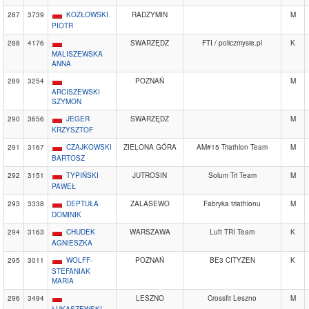
287
3739
KOZŁOWSKI
RADZYMIN
M
PIOTR
288
4176
SWARZĘDZ
FTI / policzmysie.pl
K
MALISZEWSKA
ANNA
289
3254
POZNAŃ
M
ARCISZEWSKI
SZYMON
290
3656
JEGER
SWARZĘDZ
M
KRZYSZTOF
291
3167
CZAJKOWSKI
ZIELONA GÓRA
AM#15 Triathlon Team
M
BARTOSZ
292
3151
TYPIŃSKI
JUTROSIN
Solum Tri Team
M
PAWEŁ
293
3338
DEPTUŁA
ZALASEWO
Fabryka triathlonu
M
DOMINIK
294
3163
CHUDEK
WARSZAWA
Luft TRI Team
K
AGNIESZKA
295
3011
WOLFF-
POZNAŃ
BE3 CITYZEN
K
STEFANIAK
MARIA
296
3494
LESZNO
Crossfit Leszno
M