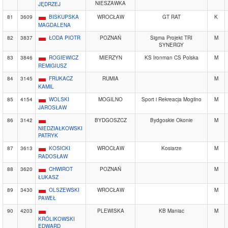
NIESZAWKA
JĘDRZEJ
81
3609
BISKUPSKA
WROCŁAW
GT RAT
K
MAGDALENA
82
3837
ŁODA PIOTR
POZNAŃ
Sigma Projekt TRI
M
SYNERGY
83
3846
ROGIEWICZ
MIERZYN
KS Ironman CS Polska
M
REMIGIUSZ
84
3145
FRUKACZ
RUMIA
M
KAMIL
85
4154
WOLSKI
MOGILNO
Sport i Rekreacja Mogilno
M
JAROSŁAW
86
3142
BYDGOSZCZ
Bydgoskie Okonie
M
NIEDZIAŁKOWSKI
PATRYK
87
3613
KOSICKI
WROCŁAW
Kosiarze
M
RADOSŁAW
88
3620
CHWIROT
POZNAŃ
M
ŁUKASZ
89
3430
OLSZEWSKI
WROCŁAW
M
PAWEŁ
90
4203
PLEWISKA
KB Maniac
M
KRÓLIKOWSKI
EDWARD