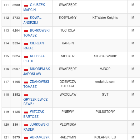
111
3680
GŁUSZEK
SWARZĘDZ
M
MARCIN
112
3733
KOWAL
KOBYLANY
KT Water Knights
M
ANDRZEJ
113
4204
BORKOWSKI
TUCHOLA
M
TOMASZ
114
3534
CIERZAN
KARSIN
M
RAFAŁ
115
3624
KULESZA
SIERADZ
SIR-HA Sieradz
M
PIOTR
116
3967
NIKODEMIAK
SWARZĘDZ
MJDOP
M
JAROSŁAW
117
4165
ZDANOWSKI
DZIEWCZA
enduhub.com
M
STRUGA
TOMASZ
118
3352
WROCLAW
GVT
M
GRYSZKIEWICZ
PAWEŁ
119
4125
WITCZAK
PNIEWY
PULSSTORY
M
BARTOSZ
120
3391
JURKOWSKI
PLEWISKA
M
RADEK
121
3875
ABRAMCZYK
RADZYMIN
KOLARSKI.EU
M