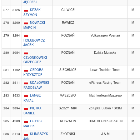
JĘDRZEJ
277
3125
KRZAK
GLIWICE
M
SZYMON
278
3200
NOWACKI
RAWICZ
M
MARCIN
279
3294
POZNAŃ
Volkswagen Poznań
M
HOŁUBOWICZ
JACEK
280
3954
POZNAŃ
Dziki z Moraska
M
CZŁONKOWSKI
GRZEGORZ
281
4102
OZDOBA
SIECHNICE
Litwin Triathlon Team
M
KRZYSZTOF
282
3511
UDAŁOWSKI
POZNAŃ
eFitness Racing Team
M
RADOSŁAW
283
3533
LANGE
MASZEWO
TriathlonTeamMaszewo
M
RAFAŁ
284
3894
PIĘTKA
SZCZYTNIKI
Zgrupka Luboń / SCIM
M
DANIEL
285
4289
ŁOTYSZ
KOSZALIN
TRIATHLON KOSZALIN
M
MAREK
286
3113
KLIMASZYK
ZŁOTNIKI
J.A.M
M
JAN