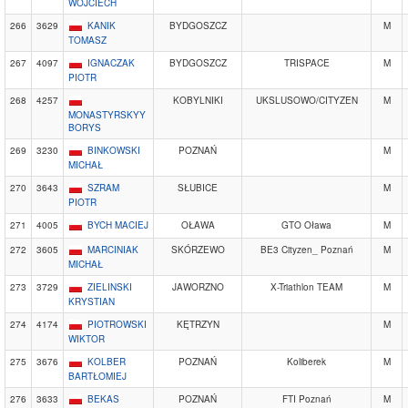
WOJCIECH
266
3629
KANIK
BYDGOSZCZ
M
TOMASZ
267
4097
IGNACZAK
BYDGOSZCZ
TRISPACE
M
PIOTR
268
4257
KOBYLNIKI
UKSLUSOWO/CITYZEN
M
MONASTYRSKYY
BORYS
269
3230
BINKOWSKI
POZNAŃ
M
MICHAŁ
270
3643
SZRAM
SŁUBICE
M
PIOTR
271
4005
BYCH MACIEJ
OŁAWA
GTO Oława
M
272
3605
MARCINIAK
SKÓRZEWO
BE3 Cityzen_ Poznań
M
MICHAŁ
273
3729
ZIELINSKI
JAWORZNO
X-Triathlon TEAM
M
KRYSTIAN
274
4174
PIOTROWSKI
KĘTRZYN
M
WIKTOR
275
3676
KOLBER
POZNAŃ
Koliberek
M
BARTŁOMIEJ
276
3633
BEKAS
POZNAŃ
FTI Poznań
M