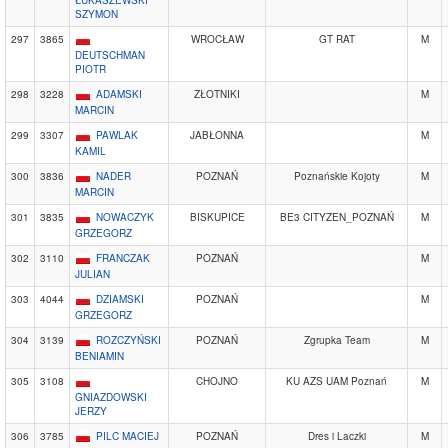
ŁUKASZEWSKI
SZYMON
297
3865
WROCŁAW
GT RAT
M
DEUTSCHMAN
PIOTR
298
3228
ADAMSKI
ZŁOTNIKI
M
MARCIN
299
3307
PAWLAK
JABŁONNA
M
KAMIL
300
3836
NADER
POZNAŃ
Poznańskie Kojoty
M
MARCIN
301
3835
NOWACZYK
BISKUPICE
BE3 CITYZEN_POZNAŃ
M
GRZEGORZ
302
3110
FRANCZAK
POZNAŃ
M
JULIAN
303
4044
DZIAMSKI
POZNAŃ
M
GRZEGORZ
304
3139
ROZCZYŃSKI
POZNAŃ
Zgrupka Team
M
BENIAMIN
305
3108
CHOJNO
KU AZS UAM Poznań
M
GNIAZDOWSKI
JERZY
306
3785
PILC MACIEJ
POZNAŃ
Dres i Laczki
M