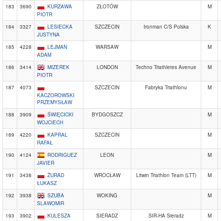
183
3690
KURZAWA
ZŁOTÓW
M
PIOTR
184
3327
LESIECKA
SZCZECIN
Ironman C/S Polska
K
JUSTYNA
185
4228
LEJMAN
WARSAW
M
ADAM
186
3414
MIZEREK
LONDON
Techno Triathletes Avenue
M
PIOTR
187
4073
SZCZECIN
Fabryka Triathlonu
M
KACZOROWSKI
PRZEMYSŁAW
188
3909
ŚWIĘCICKI
BYDGOSZCZ
M
WOJCIECH
189
4220
KAPRAL
SZCZECIN
M
RAFAŁ
190
4124
RODRIGUEZ
LEON
M
JAVIER
191
3438
ŻURAD
WROCŁAW
Litwin Triathlon Team (LTT)
M
ŁUKASZ
192
3938
SZUBA
WOKING
M
SLAWOMIR
193
3902
KULESZA
SIERADZ
SIR-HA Sieradz
M