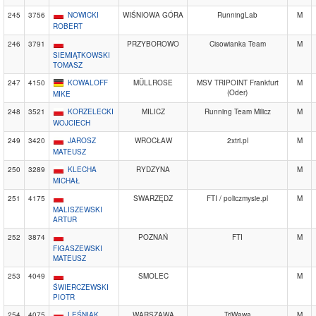
245
3756
NOWICKI
WIŚNIOWA GÓRA
RunningLab
M
ROBERT
246
3791
PRZYBOROWO
Cisowianka Team
M
SIEMIĄTKOWSKI
TOMASZ
247
4150
KOWALOFF
MÜLLROSE
MSV TRIPOINT Frankfurt
M
(Oder)
MIKE
248
3521
KORZELECKI
MILICZ
Running Team Milicz
M
WOJCIECH
249
3420
JAROSZ
WROCŁAW
2xtri.pl
M
MATEUSZ
250
3289
KLECHA
RYDZYNA
M
MICHAŁ
251
4175
SWARZĘDZ
FTI / policzmysie.pl
M
MALISZEWSKI
ARTUR
252
3874
POZNAŃ
FTI
M
FIGASZEWSKI
MATEUSZ
253
4049
SMOLEC
M
ŚWIERCZEWSKI
PIOTR
254
4075
LEŚNIAK
WARSZAWA
TriWawa
M