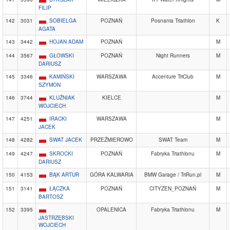
FILIP
142
3031
SOBIELGA
POZNAŃ
Posnania Triathlon
K
AGATA
143
3442
HOJAN ADAM
POZNAŃ
M
144
3567
GŁOWSKI
POZNAŃ
Night Runners
M
DARIUSZ
145
3346
KAMIŃSKI
WARSZAWA
Accenture TriClub
M
SZYMON
146
3744
KLUŹNIAK
KIELCE
M
WOJCIECH
147
4251
IRACKI
WARSZAWA
M
JACEK
148
4282
SWAT JACEK
PRZEŹMIEROWO
SWAT Team
M
149
4247
SKROCKI
POZNAŃ
Fabryka Triathlonu
M
DARIUSZ
150
4153
BĄK ARTUR
GÓRA KALWARIA
BMW Garage / TriRun.pl
M
151
3141
ŁĄCZKA
POZNAŃ
CITYZEN_POZNAŃ
M
BARTOSZ
152
3395
OPALENICA
Fabryka Triathlonu
M
JASTRZĘBSKI
WOJCIECH