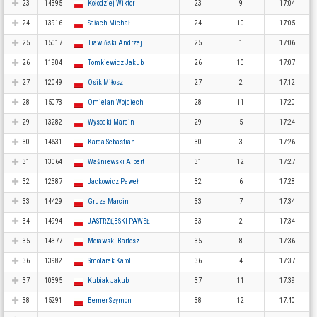
23
14395
Kołodziej Wiktor
23
9
17:04
24
13916
Sałach Michał
24
10
17:05
25
15017
Trawiński Andrzej
25
1
17:06
26
11904
Tomkiewicz Jakub
26
10
17:07
27
12049
Osik Miłosz
27
2
17:12
28
15073
Omielan Wojciech
28
11
17:20
29
13282
Wysocki Marcin
29
5
17:24
30
14531
Karda Sebastian
30
3
17:26
31
13064
Waśniewski Albert
31
12
17:27
32
12387
Jackowicz Paweł
32
6
17:28
33
14429
Gruza Marcin
33
7
17:34
34
14994
JASTRZĘBSKI PAWEŁ
33
2
17:34
35
14377
Morawski Bartosz
35
8
17:36
36
13982
Smolarek Karol
36
4
17:37
37
10395
Kubiak Jakub
37
11
17:39
38
15291
Berner Szymon
38
12
17:40