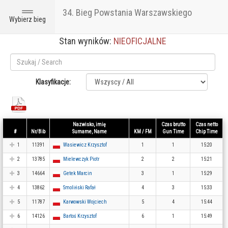
34. Bieg Powstania Warszawskiego
Toggle
Wybierz bieg
navigation
Stan wyników:
NIEOFICJALNE
Klasyfikacje:
Nazwisko, imię
Czas brutto
Czas netto
#
Nr/Bib
Surname, Name
KM / FM
Gun Time
Chip Time
1
11391
Wasiewicz Krzysztof
1
1
15:20
2
13785
Mielewczyk Piotr
2
2
15:21
3
14664
Getek Marcin
3
1
15:29
4
13862
Smoliński Rafał
4
3
15:33
5
11787
Karwowski Wojciech
5
4
15:44
6
14126
Bartoś Krzysztof
6
1
15:49