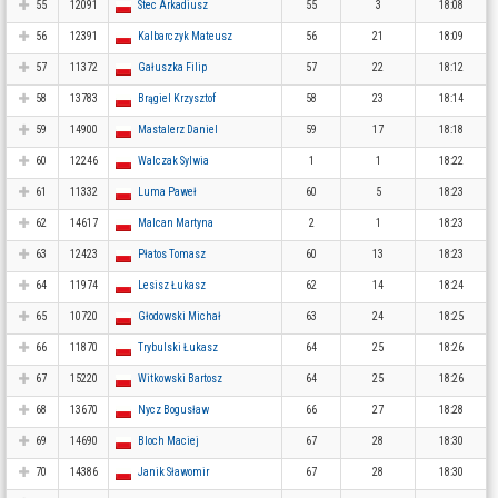
55
12091
Stec Arkadiusz
55
3
18:08
56
12391
Kalbarczyk Mateusz
56
21
18:09
57
11372
Gałuszka Filip
57
22
18:12
58
13783
Brągiel Krzysztof
58
23
18:14
59
14900
Mastalerz Daniel
59
17
18:18
60
12246
Walczak Sylwia
1
1
18:22
61
11332
Luma Paweł
60
5
18:23
62
14617
Malcan Martyna
2
1
18:23
63
12423
Płatos Tomasz
60
13
18:23
64
11974
Lesisz Łukasz
62
14
18:24
65
10720
Głodowski Michał
63
24
18:25
66
11870
Trybulski Łukasz
64
25
18:26
67
15220
Witkowski Bartosz
64
25
18:26
68
13670
Nycz Bogusław
66
27
18:28
69
14690
Bloch Maciej
67
28
18:30
70
14386
Janik Sławomir
67
28
18:30