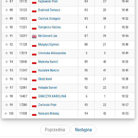
87
13172
Fajkowski Piotr
84
37
18:44
88
13123
Budniak Tomasz
85
20
18:48
89
14325
Cieśluk Grzegorz
85
38
18:52
90
11231
Tompkins Halina
4
2
18:50
91
13297
McConnell Joe
87
39
18:46
92
11128
Molędys Szymon
88
21
18:48
93
17019
Umińska Aleksandra
5
3
18:49
94
13840
Mateńka Kamil
89
40
18:53
95
11347
Koziatek Marcin
90
41
18:49
96
11166
Śledź Karol
90
21
18:58
97
12081
Holoyda Daniel
92
22
18:51
98
14407
GRACZYK KAROLINA
6
1
18:52
99
17280
Zieliński Piotr
93
22
18:57
100
11938
Nalazek Mikołaj
94
42
18:55
Poprzednia
Następna