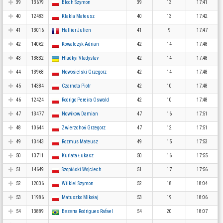
39
13679
Bloch Szymon
39
13
17:41
40
12483
Klakla Mateusz
40
13
17:42
41
13016
Hallier Julien
41
9
17:47
42
14062
Kowalczyk Adrian
42
14
17:48
43
13832
Hladkyi Vladyslav
42
14
17:48
44
13968
Nowosielski Grzegorz
42
14
17:48
45
14384
Czarnota Piotr
42
10
17:48
46
12424
Rodrigo Pereira Oswald
42
10
17:48
47
13477
Nowikow Damian
47
16
17:51
48
10644
Zwierzchoń Grzegorz
47
12
17:51
49
13443
Rozmus Mateusz
49
15
17:53
50
13711
Kuriata Łukasz
50
16
17:55
51
14649
Szopiński Wojciech
51
17
17:56
52
12036
Wilkiel Szymon
52
18
18:04
53
11986
Matuszko Mikołaj
53
19
18:06
54
13889
Bezerra Rodrigues Rafael
54
20
18:07