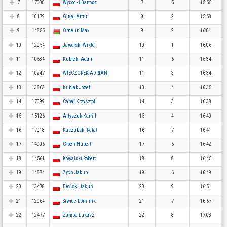
7
17300
Wysocki Bartosz
7
5
15:55
8
10179
Gułaj Artur
8
2
15:58
9
14855
Omelin Max
9
2
16:01
10
12054
Jaworski Wiktor
10
1
16:06
11
10584
Kubicki Adam
11
6
16:34
12
10247
WIECZOREK ADRIAN
11
3
16:34
13
13863
Kubiak Józef
13
4
16:35
14
17099
Cabaj Krzysztof
14
3
16:38
15
15126
Artyszuk Kamil
15
4
16:40
16
17018
Kaszubski Rafał
16
7
16:41
17
14906
Groen Hubert
17
5
16:42
18
14561
Kowalski Robert
18
8
16:45
19
14874
Zych Jakub
19
6
16:49
20
13478
Błoński Jakub
20
9
16:51
21
12064
Siwiec Dominik
21
7
16:57
22
12477
Zaręba Łukasz
22
8
17:03