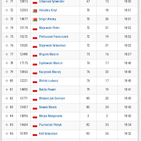
71
13815
Urbaniak Sylwester
67
15
18:30
72
12335
Holubeu Kiryl
70
18
18:31
73
14877
Snigir Alexey
70
30
18:31
74
13174
Majewski Peter
72
31
18:32
75
13272
Pietrusiak Franciszek
72
19
18:32
76
13320
Stryjewski Sebastian
72
31
18:32
77
12498
Wiącek Marcin
75
16
18:37
78
17175
Dąbrowski Marcin
76
17
18:40
79
13865
Kacprzak Maciej
76
33
18:40
80
12221
Wolski Łukasz
76
17
18:40
81
14893
Rokita Paweł
79
19
18:41
82
13771
Włodarczyk Damian
80
20
18:43
83
13437
Nowak Marek
80
34
18:43
84
14096
Mejka Małgorzata
3
2
18:43
85
14634
Puchalski Patryk
82
35
18:54
86
10709
Król Sebastian
83
36
18:52