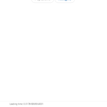
Loading time: 0.017845869064331