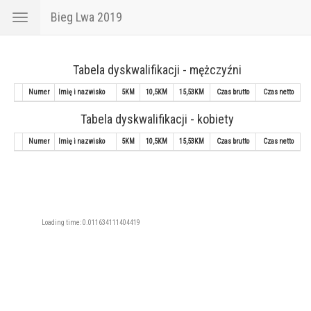
Bieg Lwa 2019
Toggle
navigation
Tabela dyskwalifikacji - mężczyźni
Numer
Imię i nazwisko
5KM
10,5KM
15,53KM
Czas brutto
Czas netto
Tabela dyskwalifikacji - kobiety
Numer
Imię i nazwisko
5KM
10,5KM
15,53KM
Czas brutto
Czas netto
Loading time: 0.011634111404419