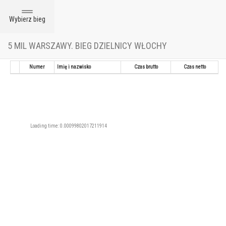
Toggle
Wybierz bieg
navigation
5 MIL WARSZAWY. BIEG DZIELNICY WŁOCHY
Tabela DNF
Numer
Imię i nazwisko
Czas brutto
Czas netto
Loading time: 0.00099802017211914