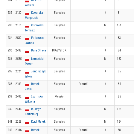
231
2159
Dziedziul
Białystok
K
81
Wioleta
232
2120
Kowalska
Białystok
K
81
Małgorzata
233
2051
Ostrowski
Białystok
M
151
Tomasz
234
2530
Perkowska
Białystok
K
83
Joanna
235
2438
Bura Oliwia
BIAŁYSTOK
K
84
236
2555
Lemański
Białystok
M
152
Paweł
237
2021
Jendruczyk
Białystok
K
85
Sylwia
238
2189
Romek
Białystok
Pazurki
K
85
Zosia
239
2482
Szumska
Porosły
K
85
Wiktoria
240
2444
Rusztyn
Białystok
M
153
Bartłomiej
241
2268
Korol Marek
Białystok
M
154
242
2186
Romek
Białystok
Pazurki
K
88