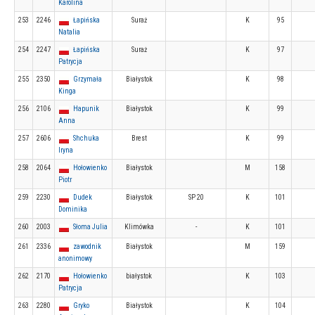
Karolina
253
2246
Łapińska
Suraż
K
95
Natalia
254
2247
Łapińska
Suraż
K
97
Patrycja
255
2350
Grzymała
Białystok
K
98
Kinga
256
2106
Hapunik
Białystok
K
99
Anna
257
2606
Shchuka
Brest
K
99
Iryna
258
2064
Hołowienko
Białystok
M
158
Piotr
259
2230
Dudek
Białystok
SP 20
K
101
Dominika
260
2003
Słoma Julia
Klimówka
-
K
101
261
2336
zawodnik
Białystok
M
159
anonimowy
262
2170
Hołowienko
białystok
K
103
Patrycja
263
2280
Gryko
Białystok
K
104