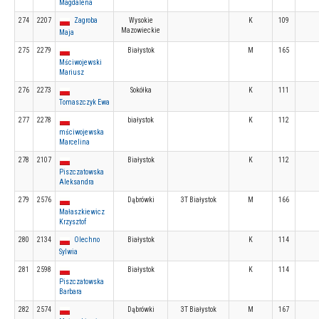
Magdalena
274
2207
Zagroba
Wysokie
K
109
Mazowieckie
Maja
275
2279
Białystok
M
165
Mściwojewski
Mariusz
276
2273
Sokółka
K
111
Tomaszczyk Ewa
277
2278
białystok
K
112
mściwojewska
Marcelina
278
2107
Białystok
K
112
Piszczatowska
Aleksandra
279
2576
Dąbrówki
3T Białystok
M
166
Małaszkiewicz
Krzysztof
280
2134
Olechno
Białystok
K
114
Sylwia
281
2598
Białystok
K
114
Piszczatowska
Barbara
282
2574
Dąbrówki
3T Białystok
M
167