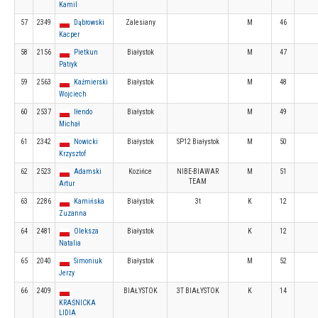
Kamil
57
2349
Dąbrowski
Zalesiany
M
46
Kacper
58
2156
Pietkun
Białystok
M
47
Patryk
59
2563
Kaźmierski
Białystok
M
48
Wojciech
60
2537
Iłendo
Białystok
M
49
Michał
61
2342
Nowicki
Białystok
SP12 Białystok
M
50
Krzysztof
62
2523
Adamski
Kozińce
NIBE-BIAWAR
M
51
TEAM
Artur
63
2286
Kamińska
Białystok
3t
K
12
Zuzanna
64
2481
Oleksza
Białystok
K
12
Natalia
65
2040
Simoniuk
Białystok
M
52
Jerzy
66
2409
BIAŁYSTOK
3T BIAŁYSTOK
K
14
KRAŚNICKA
LIDIA