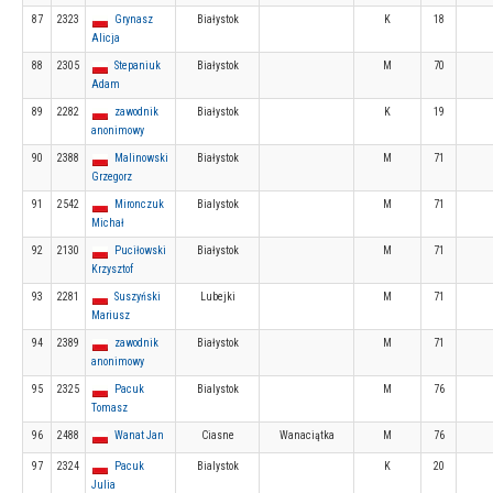
87
2323
Grynasz
Białystok
K
18
Alicja
88
2305
Stepaniuk
Białystok
M
70
Adam
89
2282
zawodnik
Białystok
K
19
anonimowy
90
2388
Malinowski
Białystok
M
71
Grzegorz
91
2542
Mironczuk
Bialystok
M
71
Michał
92
2130
Puciłowski
Białystok
M
71
Krzysztof
93
2281
Suszyński
Lubejki
M
71
Mariusz
94
2389
zawodnik
Białystok
M
71
anonimowy
95
2325
Pacuk
Bialystok
M
76
Tomasz
96
2488
Wanat Jan
Ciasne
Wanaciątka
M
76
97
2324
Pacuk
Bialystok
K
20
Julia