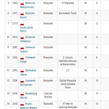
5
2306
Walesiuk
Białystok
3T Białystok
M
3
Maksymilian
6
2571
Skibiński
Białystok
Kalinowski Team
M
4
Kamil
7
2115
Białystok
M
5
Hrubczyński
Kamil
8
2016
Kutsenko
Białystok
M
6
Volodymyr
9
2082
Gromacki
Bialystok
M
6
Gabriel
10
2332
Ostrowski
Białystok
V Liceum
M
8
Ogólnokształcące
Patryk
w Białymstoku
11
2292
Bańkowski
Białystok
3 T
M
9
Jakub
12
2238
Zajkowski
Białystok
Dojlidy Białystok
M
10
Canoe & Kayak
Aleksander
Team
13
2470
Brandeburg
Czaczki
M
11
Wielkie
Maciej
14
2255
Bujno
Białystok
3T total tri
M
12
training Białystok
Mateusz Witalis