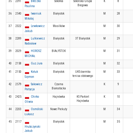
35
2391
Breczko
Sokółka
Sokólska Grupa
K
8
Biegowa
Paulina
36
2540
Iwaniuk
Białystok
M
28
Mikolaj
37
2322
Lewkowicz
Wasilków
M
30
Jakub
38
2289
Lulkiewicz
Białystok
3T Białystok
M
29
Radosław
39
2029
HOROSZ
BIAŁYSTOK
M
31
MICHAŁ
40
2158
Guz Jura
Bialystok
M
32
41
2150
Kotuk
Białystok
UKS ósemka
M
33
tenisa stołowego
Szymon
42
2579
Sakowicz
Czarna
K
9
Białostocka
Patrycja
43
2425
Chirko
Hajnówka
KS Parkiet
K
10
Hajnówka
Oliwia
44
2203
Osmólski
Nowe Piekuty
M
34
Łukasz
45
2117
Białystok
M
35
Hrubczyński
Jakub