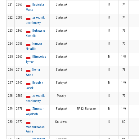
221
2367
Bagińska
Białystok
K
74
Marta
222
2086
zawodnik
Białystok
K
74
anonimowy
223
2167
Bukowska
Białystok
K
76
Kornelia
224
2056
Ivanova
Białystok
K
77
Natallia
225
2567
Klimowicz
Białystok
M
148
Tymon
226
2012
Słoma
Białystok
K
78
Anna
227
2240
Bezubik
Białsytok
M
149
Jacek
228
2582
zawodnik
Porosły
K
79
anonimowy
229
2271
Zimnoch
Białystok
SP 12 Białystok
M
149
Wojciech
230
2270
Grabówka
K
80
Mariankowska
Anna