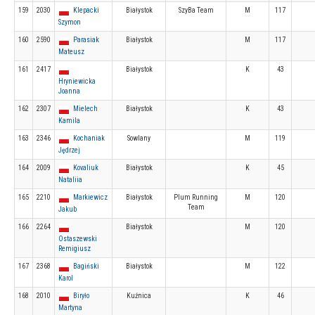
159
2030
Klepacki
Białystok
SzyBa Team
M
117
Szymon
160
2590
Parasiak
Białystok
M
117
Mateusz
161
2417
Białystok
K
43
Hryniewicka
Joanna
162
2307
Mielech
Białystok
K
43
Kamila
163
2346
Kochaniak
Sowlany
M
119
Jędrzej
164
2009
Kovaliuk
Białystok
K
45
Nataliia
165
2210
Markiewicz
Białystok
Plum Running
M
120
Team
Jakub
166
2264
Białystok
M
120
Ostaszewski
Remigiusz
167
2368
Bagiński
Białystok
M
122
Karol
168
2010
Biryło
Kuźnica
K
46
Martyna