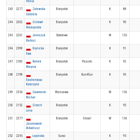
Hania
243
2277
Zalewska
Białystok
K
88
Gabriela
244
2032
Gintowt
Białystok
K
90
Aleksandra
245
2261
Janoszuk
Sobolewo
M
155
Bartosz
246
2398
Krynicka
Białystok
K
91
Ewa
247
2183
Romek
Białystok
Pazurki
K
92
Marysia
248
2198
Białystok
Run4fun
K
93
Eroshenkova
Katarzyna
249
2356
Gawroński
Warszawa
M
156
Michał
250
2152
Grzech
Białystok
K
93
Lena
251
2377
Białystok
Glosel
M
156
Jasionowski
Arkadiusz
252
2245
Łapińska
Suraż
K
95