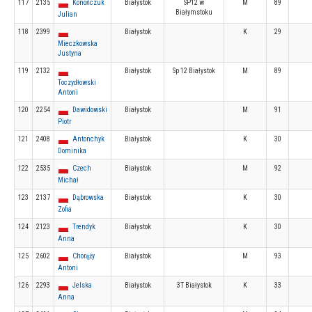
117
2135
Konończuk
Białystok
SP12 w
M
89
Białymstoku
Julian
118
2399
Białystok
K
29
Mieczkowska
Justyna
119
2132
Białystok
Sp 12 Białystok
M
89
Toczydłowski
Antoni
120
2254
Dawidowski
Białystok
M
91
Piotr
121
2408
Antonchyk
Białystok
K
30
Dominika
122
2535
Czech
Białystok
M
92
Michał
123
2137
Dąbrowska
Białystok
K
30
Zofia
124
2123
Trendyk
Białystok
K
30
Anna
125
2602
Chorąży
Białystok
M
93
Antoni
126
2293
Jelska
Białystok
3T Białystok
K
33
Anna