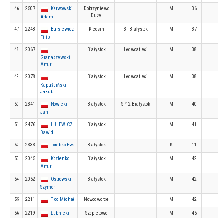
46
2507
Karwowski
Dobrzyniewo
M
36
Duże
Adam
47
2248
Bursiewicz
Kleosin
3T Białystok
M
37
Filip
48
2067
Białystok
Ledwoatleci
M
38
Granaszewski
Artur
49
2078
Białystok
Ledwoatleci
M
38
Kapuściński
Jakub
50
2341
Nowicki
Białystok
SP12 Białystok
M
40
Jan
51
2476
LULEWICZ
Białystok
M
41
Dawid
52
2333
Torebko Ewa
Białystok
K
11
53
2045
Kozlenko
Białystok
M
42
Artur
54
2052
Ostrowski
Białystok
M
42
Szymon
55
2211
Troc Michał
Nowodworce
M
42
56
2219
Łubnicki
Szepietowo
M
45