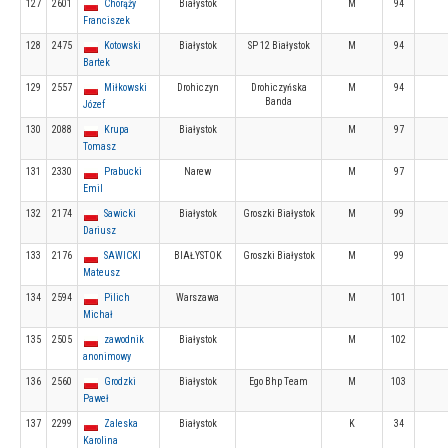
127
2601
Chorąży
Białystok
M
94
Franciszek
128
2475
Kotowski
Białystok
SP 12 Białystok
M
94
Bartek
129
2557
Miłkowski
Drohiczyn
Drohiczyńska
M
94
Banda
Józef
130
2088
Krupa
Białystok
M
97
Tomasz
131
2330
Prabucki
Narew
M
97
Emil
132
2174
Sawicki
Białystok
Groszki Białystok
M
99
Dariusz
133
2176
SAWICKI
BIAŁYSTOK
Groszki Białystok
M
99
Mateusz
134
2594
Pilich
Warszawa
M
101
Michał
135
2505
zawodnik
Białystok
M
102
anonimowy
136
2560
Grodzki
Białystok
Ego Bhp Team
M
103
Paweł
137
2299
Zaleska
Białystok
K
34
Karolina