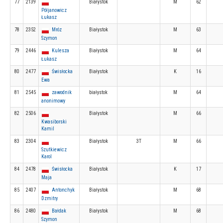
77
2139
Białystok
M
62
Półjanowicz
Łukasz
78
2352
Mróz
Białystok
M
63
Szymon
79
2446
Kulesza
Białystok
M
64
Łukasz
80
2477
Świsłocka
Białystok
K
16
Ewa
81
2545
zawodnik
białystok
M
64
anonimowy
82
2506
Białystok
M
66
Kwasiborski
Kamil
83
2304
Białystok
3T
M
66
Szutkiewicz
Karol
84
2478
Świsłocka
Białystok
K
17
Maja
85
2407
Antonchyk
Białystok
M
68
Dzmitry
86
2480
Bałdak
Białystok
M
68
Szymon