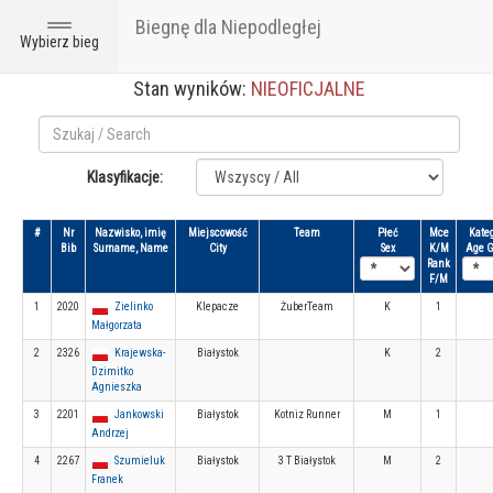
Biegnę dla Niepodległej
Toggle
Wybierz bieg
navigation
Stan wyników:
NIEOFICJALNE
Klasyfikacje:
#
Nr
Nazwisko, imię
Miejscowość
Team
Płeć
Mce
Kateg
Bib
Surname, Name
City
Sex
K/M
Age G
Rank
F/M
1
2020
Zielinko
Klepacze
ŻuberTeam
K
1
Małgorzata
2
2326
Krajewska-
Białystok
K
2
Dzimitko
Agnieszka
3
2201
Jankowski
Białystok
Kotniz Runner
M
1
Andrzej
4
2267
Szumieluk
Białystok
3 T Białystok
M
2
Franek