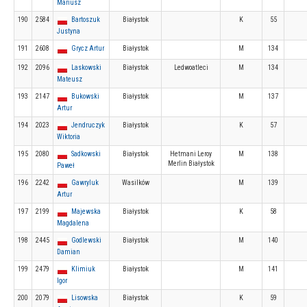
Mariusz
190
2584
Bartoszuk
Białystok
K
55
Justyna
191
2608
Grycz Artur
Białystok
M
134
192
2096
Laskowski
Białystok
Ledwoatleci
M
134
Mateusz
193
2147
Bukowski
Białystok
M
137
Artur
194
2023
Jendruczyk
Białystok
K
57
Wiktoria
195
2080
Sadkowski
Białystok
Hetmani Leroy
M
138
Merlin Białystok
Paweł
196
2242
Gawryluk
Wasilków
M
139
Artur
197
2199
Majewska
Białystok
K
58
Magdalena
198
2445
Godlewski
Białystok
M
140
Damian
199
2479
Klimiuk
Białystok
M
141
Igor
200
2079
Lisowska
Białystok
K
59