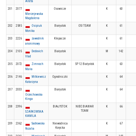
Aneta
201
2077
Osowicze
K
60
Mierzejewska
Magdalena
202
2585
Osipiuk
Białystok
OSI TEAM
K
61
Monika
203
2226
zawodnik
Klepacze
K
61
anonimowy
204
2105
Dedovich
Białystok
M
142
Vlad
205
2072
Zimnoch
Białystok
SP 12 Białystok
K
63
Maria
206
2146
Mitkiewicz
Ogrodniczki
K
64
Katarzyna
207
2033
Białystok
K
64
Orzechowska
Kinga
208
2396
BIAŁYSTOK
NIBE BIAWAR
K
66
TEAM
SZARKOWSKA
KAMILA
209
2362
Sadłowska
Niewodnica
K
67
Korycka
Rozalia