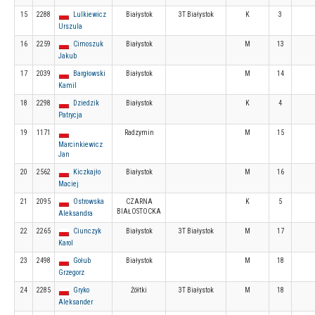
15
2288
Lulkiewicz
Białystok
3T Białystok
K
3
Urszula
16
2259
Cimoszuk
Białystok
M
13
Jakub
17
2039
Bargłowski
Białystok
M
14
Kamil
18
2298
Dziedzik
Białystok
K
4
Patrycja
19
1171
Radzymin
M
15
Marcinkiewicz
Jan
20
2562
Kiczkajło
Białystok
M
16
Maciej
21
2095
Ostrowska
CZARNA
K
5
BIAŁOSTOCKA
Aleksandra
22
2265
Ciunczyk
Białystok
3T Białystok
M
17
Karol
23
2498
Gołub
Białystok
M
18
Grzegorz
24
2285
Gryko
Żółtki
3T Białystok
M
18
Aleksander