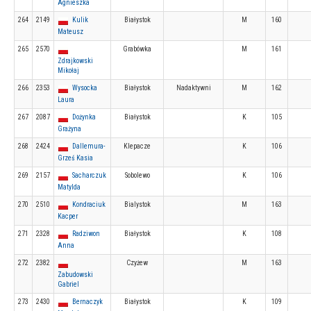
Agnieszka
264
2149
Kulik
Białystok
M
160
Mateusz
265
2570
Grabówka
M
161
Zdrajkowski
Mikołaj
266
2353
Wysocka
Białystok
Nadaktywni
M
162
Laura
267
2087
Dożynka
Białystok
K
105
Grażyna
268
2424
Dallemura-
Klepacze
K
106
Grześ Kasia
269
2157
Sacharczuk
Sobolewo
K
106
Matylda
270
2510
Kondraciuk
Bialystok
M
163
Kacper
271
2328
Radziwon
Białystok
K
108
Anna
272
2382
Czyżew
M
163
Zabudowski
Gabriel
273
2430
Bernaczyk
Białystok
K
109