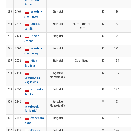
Daniszewski
Damian
293
2463
zawodnik
Bialystok
K
120
anonimowy
294
2212
Długosz
Białytsok
Plum Running
K
122
Team
Natalia
295
2124
Ofman
Białystok
K
122
Joanna
296
2462
zawodnik
Bialystok
K
122
anonimowy
297
2002
Kijek
Białystok
Gabi Biega
K
125
Gabriela
298
2143
Wysokie
K
125
Mazowieckie
Nowakowska
Magdalena
299
2552
Majewska
Białystok
K
127
Bianka
300
2142
Wysokie
M
173
Mazowieckie
Nowakowski
Bartłomiej
301
2387
Żochowska
Białystok
K
127
Anna
302
2197
Jóźwiak
Białystok
M
174