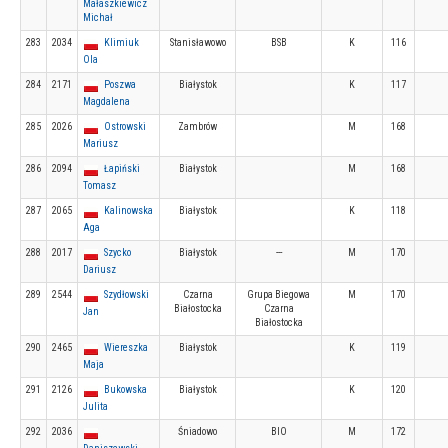
Małaszkiewicz
Michał
283
2034
Klimiuk
Stanisławowo
BSB
K
116
Ola
284
2171
Poszwa
Białystok
K
117
Magdalena
285
2026
Ostrowski
Zambrów
M
168
Mariusz
286
2094
Łapiński
Białystok
M
168
Tomasz
287
2065
Kalinowska
Białystok
K
118
Aga
288
2017
Szycko
Białystok
---
M
170
Dariusz
289
2544
Szydłowski
Czarna
Grupa Biegowa
M
170
Białostocka
Czarna
Jan
Białostocka
290
2465
Wiereszka
Białystok
K
119
Maja
291
2126
Bukowska
Białystok
K
120
Julita
292
2036
Śniadowo
BIO
M
172