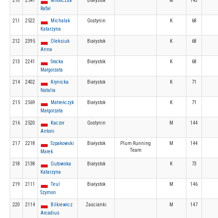
210
2541
Mirończuk
Białystok
M
143
Rafał
211
2522
Michalak
Gostynin
K
68
Katarzyna
212
2395
Oleksiuk
Białystok
K
68
Anna
213
2241
Srocka
Białystok
K
68
Małgorzata
214
2402
Krynicka
Białystok
K
71
Natalia
215
2569
Matreńczyk
Białystok
K
71
Małgorzata
216
2520
Kaczor
Gostynin
M
144
Antoni
217
2218
Szpakowski
Białystok
Plum Running
M
144
Team
Marek
218
2138
Gutowska
Białystok
K
73
Katarzyna
219
2111
Teul
Białystok
M
146
Szymon
220
2114
Bilkiewicz
Zaścianki
M
147
Arcadius