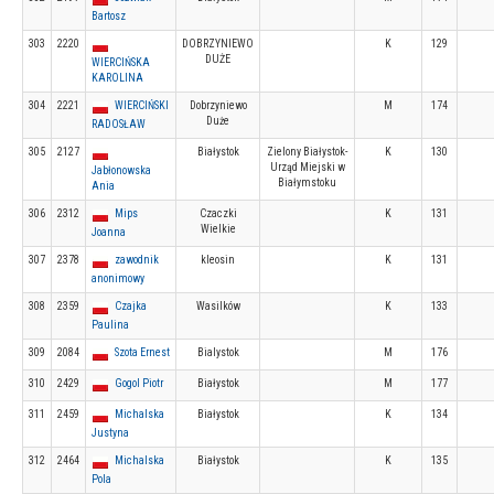
Bartosz
303
2220
DOBRZYNIEWO
K
129
DUŻE
WIERCIŃSKA
KAROLINA
304
2221
WIERCIŃSKI
Dobrzyniewo
M
174
Duże
RADOSŁAW
305
2127
Białystok
Zielony Białystok-
K
130
Urząd Miejski w
Jabłonowska
Białymstoku
Ania
306
2312
Mips
Czaczki
K
131
Wielkie
Joanna
307
2378
zawodnik
kleosin
K
131
anonimowy
308
2359
Czajka
Wasilków
K
133
Paulina
309
2084
Szota Ernest
Bialystok
M
176
310
2429
Gogol Piotr
Białystok
M
177
311
2459
Michalska
Białystok
K
134
Justyna
312
2464
Michalska
Białystok
K
135
Pola