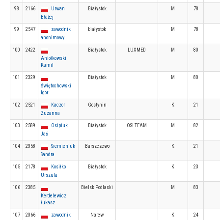
98
2166
Urwan
Białystok
M
78
Błażej
99
2547
zawodnik
białystok
M
78
anonimowy
100
2422
Białystok
LUXMED
M
80
Aniołkowski
Kamil
101
2329
Białystok
M
80
Świętochowski
Igor
102
2521
Kaczor
Gostynin
K
21
Zuzanna
103
2589
Osipiuk
Białystok
OSI TEAM
M
82
Jaś
104
2358
Siemieniuk
Barszczewo
K
21
Sandra
105
2178
Kosiłko
Białystok
K
23
Urszula
106
2385
Bielsk Podlaski
M
83
Kerdelewicz
łukasz
107
2366
zawodnik
Narew
K
24