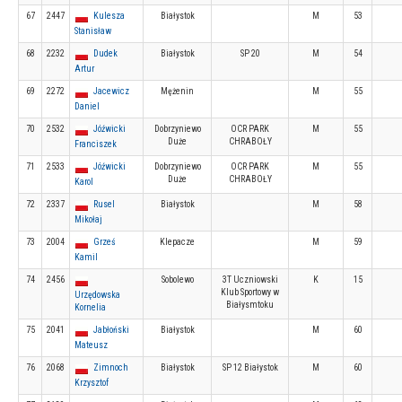
67
2447
Kulesza
Białystok
M
53
Stanisław
68
2232
Dudek
Białystok
SP 20
M
54
Artur
69
2272
Jacewicz
Mężenin
M
55
Daniel
70
2532
Jóźwicki
Dobrzyniewo
OCR PARK
M
55
Duże
CHRABOŁY
Franciszek
71
2533
Jóźwicki
Dobrzyniewo
OCR PARK
M
55
Duże
CHRABOŁY
Karol
72
2337
Rusel
Białystok
M
58
Mikołaj
73
2004
Grześ
Klepacze
M
59
Kamil
74
2456
Sobolewo
3T Uczniowski
K
15
Klub Sportowy w
Urzędowska
Białysmtoku
Kornelia
75
2041
Jabłoński
Białystok
M
60
Mateusz
76
2068
Zimnoch
Białystok
SP 12 Białystok
M
60
Krzysztof