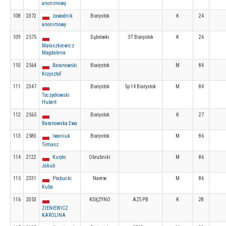
anonimowy
108
2372
zawodnik
Białystok
K
24
anonimowy
109
2575
Dąbrówki
3T Białystok
K
26
Małaszkiewicz
Magdalena
110
2564
Baranowski
Białystok
M
84
Krzysztof
111
2347
Białystok
Sp 14 Białystok
M
84
Toczydłowski
Hubert
112
2565
Białystok
K
27
Baranowska Ewa
113
2580
Iwaniuk
Białystok
M
86
Tomasz
114
2122
Kuryło
Obrubniki
M
86
Jakub
115
2331
Prabucki
Narew
M
86
Kuba
116
2053
KSIĘŻYNO
AZS PB
K
28
ZIENIEWICZ
KAROLINA