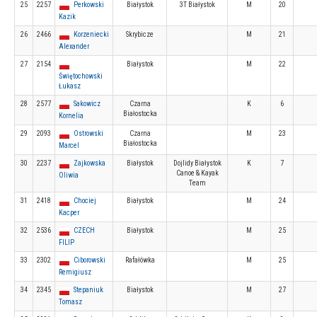
25
2257
Perkowski
Białystok
3T Białystok
M
20
Kazik
26
2466
Korzeniecki
Skrybicze
M
21
Alexander
27
2154
Białystok
M
22
Świętochowski
Łukasz
28
2577
Sakowicz
Czarna
K
6
Białostocka
Kornelia
29
2093
Ostrowski
Czarna
M
23
Białostocka
Marcel
30
2237
Zajkowska
Białystok
Dojlidy Białystok
K
7
Canoe & Kayak
Oliwia
Team
31
2418
Chociej
Białystok
M
24
Kacper
32
2536
CZECH
Białystok
M
25
FILIP
33
2302
Ciborowski
Rafałówka
M
25
Remigiusz
34
2345
Stepaniuk
Białystok
M
27
Tomasz