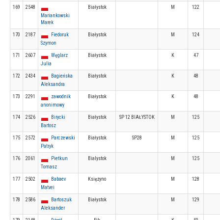
169
2548
Białystok
M
122
Mariankowski
Marek
170
2187
Fiedoruk
Białystok
M
124
Szymon
171
2607
Węglarz
Białystok
K
47
Julia
172
2434
Bagieńska
Białystok
K
48
Aleksandra
173
2291
zawodnik
Białystok
K
48
anonimowy
174
2526
Birycki
Białystok
SP 12 BIAŁYSTOK
M
125
Bartosz
175
2572
Parczewski
Białystok
SP28
M
125
Patryk
176
2061
Pietkun
Bialystok
M
125
Tomasz
177
2502
Babaev
Księżyno
M
128
Matvei
178
2586
Bartoszuk
Białystok
M
129
Aleksander