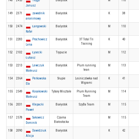
148
2453
Trojgo
Białystok
M
110
Janusz
149
2371
zawodnik
Białystok
K
38
anonimowy
150
2474
Łangowski
Bialystok
M
110
Rafał
151
2283
Prochowicz
Białystok
3T Total Tri
K
40
Training
Lena
152
2102
Łysecki
Trypucie
M
112
Łukasz
153
2213
Lewczuk
Białystok
Plum running
M
113
tean
Mateusz
154
2364
Perkowska
Słupie
Leśniczówka nad
K
41
Wigrami
Ela
155
2549
Kosakowski
Tybory Misztale
Plum Running
M
114
Team
Mateusz
156
2031
Klepacki
Białystok
SzyBa Team
M
115
Paweł
157
2578
Sakowicz
Czarna
M
115
Białostocka
Dominik
158
2090
Dawidziuk
Białystok
K
42
Alicja