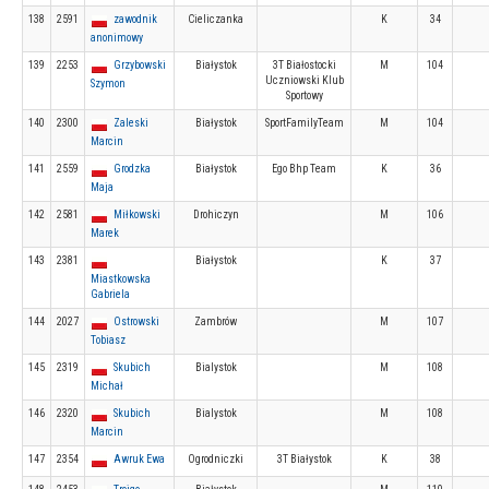
138
2591
zawodnik
Cieliczanka
K
34
anonimowy
139
2253
Grzybowski
Białystok
3T Białostocki
M
104
Uczniowski Klub
Szymon
Sportowy
140
2300
Zaleski
Białystok
SportFamilyTeam
M
104
Marcin
141
2559
Grodzka
Białystok
Ego Bhp Team
K
36
Maja
142
2581
Miłkowski
Drohiczyn
M
106
Marek
143
2381
Białystok
K
37
Miastkowska
Gabriela
144
2027
Ostrowski
Zambrów
M
107
Tobiasz
145
2319
Skubich
Bialystok
M
108
Michał
146
2320
Skubich
Bialystok
M
108
Marcin
147
2354
Awruk Ewa
Ogrodniczki
3T Białystok
K
38