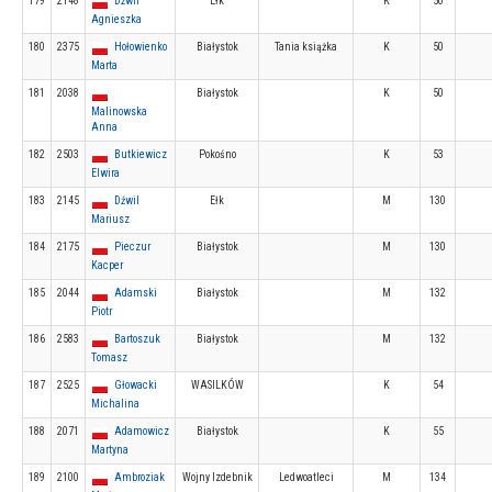
179
2148
Dźwil
Ełk
K
50
Agnieszka
180
2375
Hołowienko
Białystok
Tania książka
K
50
Marta
181
2038
Białystok
K
50
Malinowska
Anna
182
2503
Butkiewicz
Pokośno
K
53
Elwira
183
2145
Dźwil
Ełk
M
130
Mariusz
184
2175
Pieczur
Białystok
M
130
Kacper
185
2044
Adamski
Białystok
M
132
Piotr
186
2583
Bartoszuk
Białystok
M
132
Tomasz
187
2525
Głowacki
WASILKÓW
K
54
Michalina
188
2071
Adamowicz
Białystok
K
55
Martyna
189
2100
Ambroziak
Wojny Izdebnik
Ledwoatleci
M
134