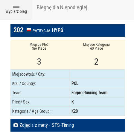
Biegnę dla Niepodległej
Toggle
Wybierz bieg
navigation
202
HYPŚ
PATRYCJA
Miejsce Płeć
Miejsce Kategoria
Sex Place
AG Place
3
2
Miejscowość / City:
Kraj / Country:
POL
Team
Forpro Running Team
Płeć / Sex:
K
Kategoria / Age Group.:
K20
Zdjęcia z mety - STS-Timing