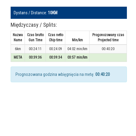
Dystans / Distance:
10KM
Międzyczasy / Splits:
Nazwa
Czas brutto
Czas netto
Progonozowany czas
Name
Gun Time
Chip time
Min/km
Projected time
6km
00:24:11
00:24:09
04:02 min/km
00:40:20
META
00:39:36
00:39:34
03:57 min/km
Prognozowana godzina wbięgnięcia na metę:
00:40:20