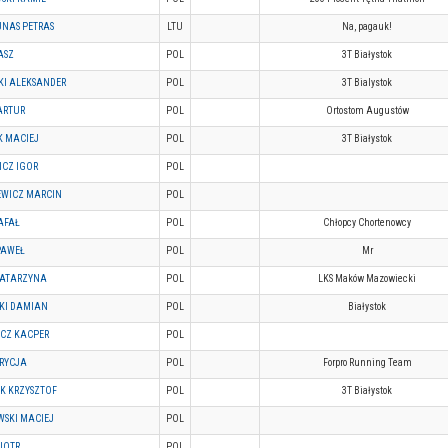
NAS PETRAS
LTU
Na, pagauk!
ASZ
POL
3T Białystok
KI ALEKSANDER
POL
3T Bialystok
ARTUR
POL
Ortostom Augustów
K MACIEJ
POL
3T Białystok
ICZ IGOR
POL
WICZ MARCIN
POL
AFAŁ
POL
Chłopcy Chortenowcy
PAWEŁ
POL
Mr
KATARZYNA
POL
LKS Maków Mazowiecki
KI DAMIAN
POL
Białystok
CZ KACPER
POL
TRYCJA
POL
Forpro Running Team
K KRZYSZTOF
POL
3T Białystok
SKI MACIEJ
POL
IOTR
POL