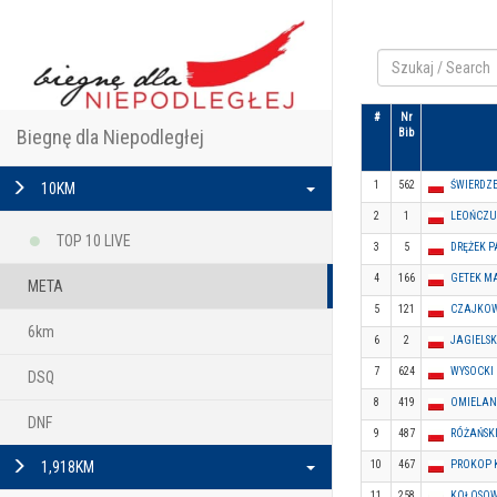
#
Nr
Biegnę dla Niepodległej
Bib
1
562
ŚWIERDZ
10KM
2
1
LEOŃCZU
TOP 10 LIVE
3
5
DRĘŻEK P
4
166
GETEK M
META
5
121
CZAJKOW
6km
6
2
JAGIELS
7
624
WYSOCKI
DSQ
8
419
OMIELAN
DNF
9
487
RÓŻAŃSKI
1,918KM
10
467
PROKOP 
11
258
KOŁOSOW