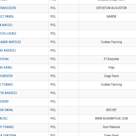
 FRANCISZEK
POL
ORTOSTOM AUGUSTÓW
ICZ PAWEŁ
POL
NAREW
K MACIEJ
POL
ZUK ŁUKASZ
POL
AŃSKI MATEUSZ
POL
Outdoor Training
KI ANDRZEJ
POL
MICHAŁ
POL
3T Białystok
KI KAMIL
POL
Fitya
YLWESTER
POL
Grygo Team
K TOMASZ
POL
Outdoor Training
ZYK ANDRZEJ
POL
ROBERT
POL
SKI RAFAŁ
POL
BBT/SST
ACIEJ
POL
WWW.RUNISMYFUN.COM
Y TOMASZ
POL
Dom Podlasie
A GRAŻYNA
POL
Grygo Team