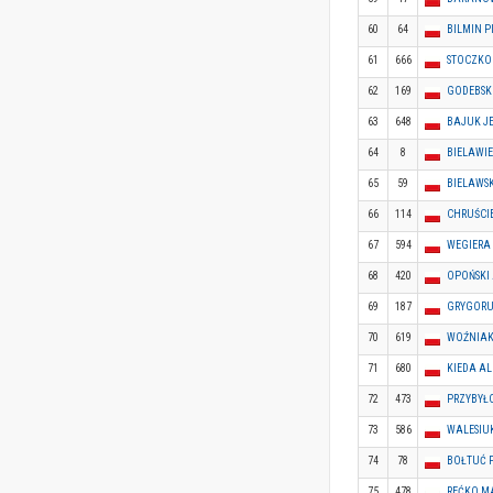
60
64
BILMIN P
61
666
STOCZKO
62
169
GODEBSK
63
648
BAJUK J
64
8
BIELAWIE
65
59
BIELAWS
66
114
CHRUŚCIE
67
594
WEGIERA
68
420
OPOŃSKI
69
187
GRYGORU
70
619
WOŹNIAK
71
680
KIEDA A
72
473
PRZYBYŁ
73
586
WALESIU
74
78
BOŁTUĆ 
75
478
REĆKO M