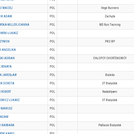
I MACIEJ
POL
Vege Runners
IK ADAM
POL
Zachęta
WSKA-MILLER JOANNA
POL
MD Run Training
WSKI ŁUKASZ
POL
 SZYMON
POL
PKO BP
 ANGELIKA
POL
SKI ADRIAN
POL
CHŁOPCY CHORTENOWCY
 RENATA
POL
K JAROSŁAW
POL
Bialeko
IUK DOROTA
POL
3T Białystok
I ROBERT
POL
Nadaktywni
IEWICZ ŁUKASZ
POL
3T Białystok
 MARIUSZ
POL
 ADAM
POL
O BARBARA
POL
Podlasie Białystok
SKI KAROL
POL