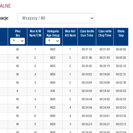
JALNE
kacje:
Płeć
Mce K/M
Kategoria
Mce Kat
Czas brutto
Czas netto
Strata
Sex
Rank F/M
Age Group
AG Rank
Gun Time
Chip Time
Gap
M
1
M20
1
00:31:10
00:31:09
00:00:00
M
2
M20
2
00:31:40
00:31:39
00:00:30
M
3
M20
3
00:33:20
00:33:19
00:02:10
M
4
M30
1
00:34:02
00:34:00
00:02:51
M
5
M30
2
00:34:09
00:34:08
00:02:59
K
1
K30
1
00:34:43
00:34:42
00:03:33
M
6
M30
3
00:34:44
00:34:42
00:03:33
M
7
M20
4
00:34:46
00:34:44
00:03:35
M
8
M30
4
00:36:03
00:36:01
00:04:52
M
9
M20
5
00:36:25
00:36:21
00:05:12
M
10
M30
5
00:36:43
00:36:43
00:05:34