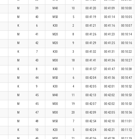
M
39
M40
10
00:41:20
00:41:09
00:10:00
M
40
M50
5
00:41:19
00:41:14
00:10:05
K
6
K30
2
00:41:21
00:41:16
00:10:07
M
41
M20
8
00:41:26
00:41:23
00:10:14
M
42
M20
9
00:41:29
00:41:25
00:10:16
K
7
K30
3
00:41:32
00:41:31
00:10:22
M
43
M30
18
00:41:41
00:41:36
00:10:27
K
8
K40
1
00:41:57
00:41:47
00:10:38
M
44
M50
6
00:42:04
00:41:56
00:10:47
K
9
K30
4
00:42:05
00:42:01
00:10:52
M
45
M40
11
00:42:13
00:42:02
00:10:53
M
45
M30
19
00:42:07
00:42:02
00:10:53
M
47
M30
20
00:42:09
00:42:05
00:10:56
M
48
M50
7
00:42:54
00:42:10
00:11:01
K
10
K20
5
00:42:24
00:42:21
00:11:12
M
49
M30
21
00:42:36
00:42:28
00:11:19