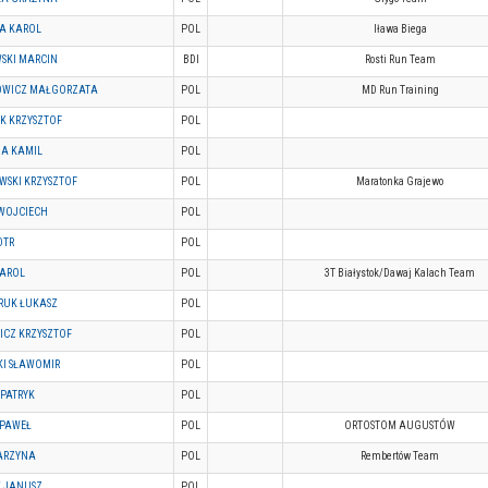
A KAROL
POL
Iława Biega
SKI MARCIN
BDI
Rosti Run Team
WICZ MAŁGORZATA
POL
MD Run Training
K KRZYSZTOF
POL
NA KAMIL
POL
WSKI KRZYSZTOF
POL
Maratonka Grajewo
WOJCIECH
POL
OTR
POL
KAROL
POL
3T Białystok/Dawaj Kalach Team
RUK ŁUKASZ
POL
ICZ KRZYSZTOF
POL
KI SŁAWOMIR
POL
 PATRYK
POL
 PAWEŁ
POL
ORTOSTOM AUGUSTÓW
ARZYNA
POL
Rembertów Team
K JANUSZ
POL