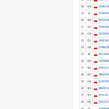
28
224
JELSKI D
29
66
BOBROWS
30
484
ROSZKOW
31
135
DOMORAD
32
124
CZUBAKO
33
321
LASKOWS
34
553
SZPAKOW
35
40
BALTRUSA
36
336
ŁAPIŃSK
37
602
WIESIEŁ
38
435
PARCHO
39
266
KORZENI
40
521
SMERECZ
41
625
WYSOCKI
42
663
PIECZUR 
43
23
ADAMOW