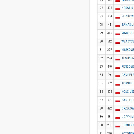
76
405
NOSALIK
77
704
PLESKOW
78
44
BANASIU
79
346
MACIEJC
80
612
WŁADYCZ
81
297
KRUKOWS
82
274
KOSTRO 
83
440
PENDOWS
84
99
CAMLET S
85
702
KORNILU
86
675
KOŚCIUS
87
45
BANCER 
88
422
ORZEŁOW
89
581
UGRYN M
90
201
HUMIENN
91
280
KOTOMSK