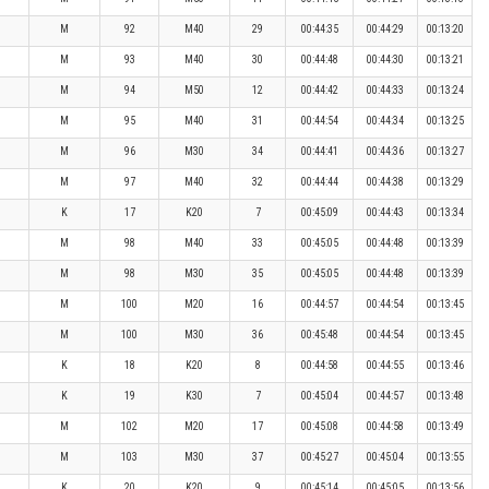
M
92
M40
29
00:44:35
00:44:29
00:13:20
M
93
M40
30
00:44:48
00:44:30
00:13:21
M
94
M50
12
00:44:42
00:44:33
00:13:24
M
95
M40
31
00:44:54
00:44:34
00:13:25
M
96
M30
34
00:44:41
00:44:36
00:13:27
M
97
M40
32
00:44:44
00:44:38
00:13:29
K
17
K20
7
00:45:09
00:44:43
00:13:34
M
98
M40
33
00:45:05
00:44:48
00:13:39
M
98
M30
35
00:45:05
00:44:48
00:13:39
M
100
M20
16
00:44:57
00:44:54
00:13:45
M
100
M30
36
00:45:48
00:44:54
00:13:45
K
18
K20
8
00:44:58
00:44:55
00:13:46
K
19
K30
7
00:45:04
00:44:57
00:13:48
M
102
M20
17
00:45:08
00:44:58
00:13:49
M
103
M30
37
00:45:27
00:45:04
00:13:55
K
20
K20
9
00:45:14
00:45:05
00:13:56