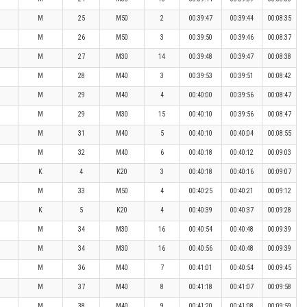
M
25
M50
2
00:39:47
00:39:44
00:08:35
M
26
M50
3
00:39:50
00:39:46
00:08:37
M
27
M30
14
00:39:48
00:39:47
00:08:38
M
28
M40
3
00:39:53
00:39:51
00:08:42
M
29
M40
4
00:40:00
00:39:56
00:08:47
M
29
M30
15
00:40:10
00:39:56
00:08:47
M
31
M40
5
00:40:10
00:40:04
00:08:55
M
32
M40
6
00:40:18
00:40:12
00:09:03
K
4
K20
3
00:40:18
00:40:16
00:09:07
M
33
M50
4
00:40:25
00:40:21
00:09:12
K
5
K20
4
00:40:39
00:40:37
00:09:28
M
34
M30
16
00:40:54
00:40:48
00:09:39
M
34
M30
16
00:40:56
00:40:48
00:09:39
M
36
M40
7
00:41:01
00:40:54
00:09:45
M
37
M40
8
00:41:18
00:41:07
00:09:58
M
38
M40
9
00:41:20
00:41:08
00:09:59