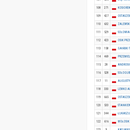
108
271
KOSIORE
109
427
OSTASZEW
110
632
ZALEWSKI
111
529
SOŁOMIA
112
423
OSIK PR
113
158
GAIŃSKI
114
469
PRZEMIE
115
28
ANDROSI
116
528
SOŁOGUB
117
11
AUGUSTY
118
330
LEWKO 
119
665
OSTASZE
120
533
STANKIE
121
344
ŁUKASZU
122
616
WOŁOSIK
123
9
KASJANI