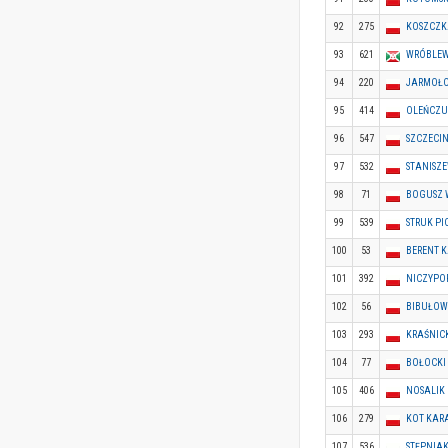
92
275
KOSZCZK
93
621
WRÓBLEW
94
220
JARMOŁO
95
414
OLEŃCZU
96
547
SZCZECI
97
532
STANISZE
98
71
BOGUSZ 
99
539
STRUK PI
100
53
BERENT 
101
392
NICZYPO
102
56
BIBUŁOW
103
293
KRAŚNIC
104
77
BOŁOCKI
105
406
NOSALIK
106
279
KOT KAR
107
536
STĘPNIA