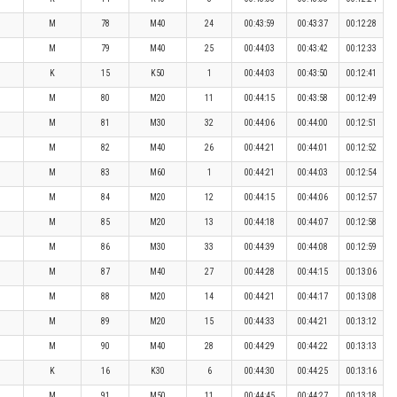
M
78
M40
24
00:43:59
00:43:37
00:12:28
M
79
M40
25
00:44:03
00:43:42
00:12:33
K
15
K50
1
00:44:03
00:43:50
00:12:41
M
80
M20
11
00:44:15
00:43:58
00:12:49
M
81
M30
32
00:44:06
00:44:00
00:12:51
M
82
M40
26
00:44:21
00:44:01
00:12:52
M
83
M60
1
00:44:21
00:44:03
00:12:54
M
84
M20
12
00:44:15
00:44:06
00:12:57
M
85
M20
13
00:44:18
00:44:07
00:12:58
M
86
M30
33
00:44:39
00:44:08
00:12:59
M
87
M40
27
00:44:28
00:44:15
00:13:06
M
88
M20
14
00:44:21
00:44:17
00:13:08
M
89
M20
15
00:44:33
00:44:21
00:13:12
M
90
M40
28
00:44:29
00:44:22
00:13:13
K
16
K30
6
00:44:30
00:44:25
00:13:16
M
91
M50
11
00:44:45
00:44:27
00:13:18