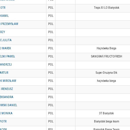
IOTR
POL
Trops XI LO Białystok
 KAMIL
POL
I PRZEMYSŁAW
POL
ERZY
POL
C JULITA
POL
KI MAREK
POL
Hajnówka Biega
LSKI PAWEŁ
POL
SANGRAF/FRUCTOFRESH
 ANDRZEJ
POL
 ARTUR
POL
Super Drużyna Ełk
K MIROSŁAW
POL
hajnówka biega
 IRENEUSZ
POL
LEKSANDRA
POL
OWSKI DANIEL
POL
K MONIKA
POL
3T Białystok
PIOTR
POL
Białystok biega team
ACIEK
POL
Białystok Biega Team