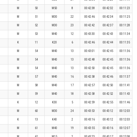
M
50
M50
8
00:42:38
00:42:32
00:11:23
M
51
M30
22
00:42:46
00:42:34
00:11:25
M
52
M30
23
00:42:42
00:42:37
00:11:28
M
53
M40
12
00:43:30
00:42:43
00:11:34
K
11
K20
6
00:42:46
00:42:44
00:11:35
M
54
M40
13
00:43:01
00:42:45
00:11:36
M
54
M40
13
00:42:48
00:42:45
00:11:36
M
54
M40
13
00:42:50
00:42:45
00:11:36
M
57
M40
16
00:42:58
00:42:46
00:11:37
M
58
M40
17
00:42:57
00:42:50
00:11:41
M
59
M40
18
00:42:58
00:42:52
00:11:43
K
12
K30
5
00:42:59
00:42:55
00:11:46
M
60
M30
24
00:43:53
00:43:12
00:12:03
K
13
K40
2
00:43:16
00:43:12
00:12:03
M
61
M40
19
00:43:55
00:43:16
00:12:07
M
62
M15
2
00:43:23
00:43:17
00:12:08