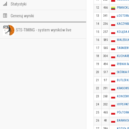
Statystyki
12
466
PRANCKU
Generuj wyniki
13
341
ŁOŚ TOM
14
236
KACZYŃS
STS-TIMING - system wyników live
15
257
KOLĘDA 
16
585
WALESIU
17
565
TARASEW
18
304
KUCHARE
19
494
RYBNIK R
20
517
SKÓRKA 
21
97
BUTLER 
22
291
KRASOWS
23
260
KONCEWI
24
202
HYPŚ PA
25
465
PÓŁTORA
26
48
BARANOW
27
286
KOZIOŁ P