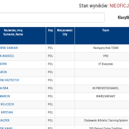
Stan wyników:
NIEOFIC
Klasyfi
Nazwisko, imię
Kraj
Miejscowość
Team
Surname, Name
City
EWSKI DAMIAN
POL
Następny Krok TEAM
K ANDRZEJ
POL
1992
ATRYK
POL
3T Białystok
ARCIN
POL
SKI KRZYSZTOF
POL
KA EWA
POL
KS PREFBET-SONAROL
 MARCIN
POL
WARSZAWIAKY
 WOJCIECH
POL
 KRYSTIAN
POL
KACPER
POL
Chabowski Athletic Training System
SKI KAMIL
POL
200 Procent Tętna Triathlon