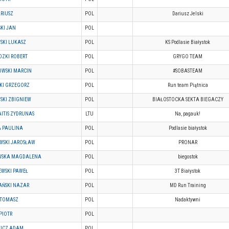
ARIUSZ
POL
Dariusz Jelski
KI JAN
POL
SKI LUKASZ
POL
KS Podlasie Białystok
ZKI ROBERT
POL
GRYGO TEAM
WSKI MARCIN
POL
#SOBASTEAM
KI GRZEGORZ
POL
Run team Piątnica
SKI ZBIGNIEW
POL
BIAŁOSTOCKA SEKTA BIEGACZY
ITIS ZYDRUNAS
LTU
Na, pagauk!
A PAULINA
POL
Podlasie białystok
OWSKI JAROSŁAW
POL
PRONAR
WSKA MAGDALENA
POL
biegostok
EWSKI PAWEŁ
POL
3T Białystok
AŃSKI NAZAR
POL
MD Run Training
 TOMASZ
POL
Nadaktywni
PIOTR
POL
ICZ ADAM
POL