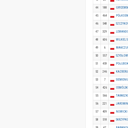
44
188
GRYŻEWSK
45
464
PÓŁKOŚN
46
548
SZCZYKO
47
329
LEWANDO
48
606
WILKIEL
49
6
MAŃCZUK
50
557
SZYDŁOW
51
459
POŁUBOK
52
246
KAZBERU
53
7
SIEMIEN
54
426
OSMÓLSK
55
566
TARASZK
56
221
JAROMIN
57
409
NOWICKI
58
518
SKRZYPK
59
47
BARANOW