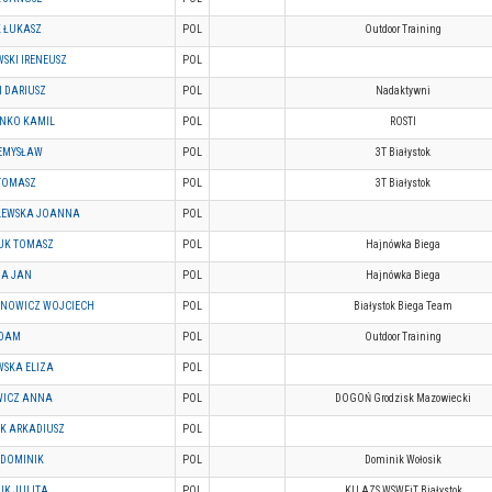
K ŁUKASZ
POL
Outdoor Training
SKI IRENEUSZ
POL
 DARIUSZ
POL
Nadaktywni
NKO KAMIL
POL
ROSTI
ZEMYSŁAW
POL
3T Białystok
 TOMASZ
POL
3T Białystok
LEWSKA JOANNA
POL
UK TOMASZ
POL
Hajnówka Biega
A JAN
POL
Hajnówka Biega
NOWICZ WOJCIECH
POL
Białystok Biega Team
ADAM
POL
Outdoor Training
WSKA ELIZA
POL
WICZ ANNA
POL
DOGOŃ Grodzisk Mazowiecki
K ARKADIUSZ
POL
 DOMINIK
POL
Dominik Wołosik
UK JULITA
POL
KU AZS WSWFiT Białystok