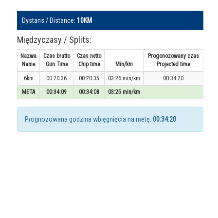
Dystans / Distance:
10KM
Międzyczasy / Splits:
Nazwa
Czas brutto
Czas netto
Progonozowany czas
Name
Gun Time
Chip time
Min/km
Projected time
6km
00:20:36
00:20:35
03:26 min/km
00:34:20
META
00:34:09
00:34:08
03:25 min/km
Prognozowana godzina wbięgnięcia na metę:
00:34:20