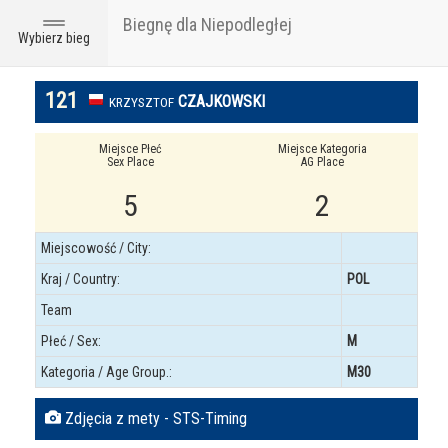
Biegnę dla Niepodległej
Toggle
Wybierz bieg
navigation
121
CZAJKOWSKI
KRZYSZTOF
Miejsce Płeć
Miejsce Kategoria
Sex Place
AG Place
5
2
Miejscowość / City:
Kraj / Country:
POL
Team
Płeć / Sex:
M
Kategoria / Age Group.:
M30
Zdjęcia z mety - STS-Timing