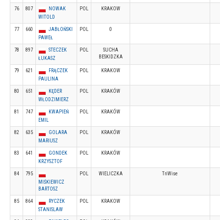
76
807
NOWAK
POL
KRAKOW
WITOLD
77
660
JABŁOŃSKI
POL
0
PAWEŁ
78
897
STECZEK
POL
SUCHA
BESKIDZKA
ŁUKASZ
79
621
FRĄCZEK
POL
KRAKOW
PAULINA
80
651
KĘDER
POL
KRAKÓW
WŁODZIMIERZ
81
747
KWAPIEŃ
POL
KRAKÓW
EMIL
82
635
GOLARA
POL
KRAKÓW
MARIUSZ
83
641
GONDEK
POL
KRAKÓW
KRZYSZTOF
84
795
POL
WIELICZKA
TriWise
MIŚKIEWICZ
BARTOSZ
85
864
RYCZEK
POL
KRAKOW
STANISLAW