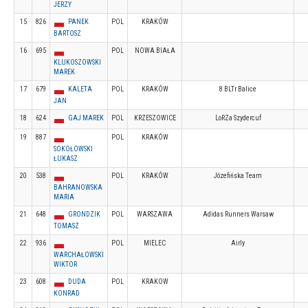
JERZY
15
826
PANEK
POL
KRAKÓW
BARTOSZ
16
695
POL
NOWA BIAŁA
KLUKOSZOWSKI
MAREK
17
679
KALETA
POL
KRAKÓW
8 BLTr Balice
JAN
18
624
GAJ MAREK
POL
KRZESZOWICE
LoRZa Szydercuf
19
887
POL
KRAKÓW
SOKOŁOWSKI
ŁUKASZ
20
538
POL
KRAKÓW
Józefińska Team
BAHRANOWSKA
MARIA
21
648
GRONDZIK
POL
WARSZAWA
Adidas Runners Warsaw
TOMASZ
22
936
POL
MIELEC
Airly
WARCHAŁOWSKI
WIKTOR
23
608
DUDA
POL
KRAKOW
KONRAD