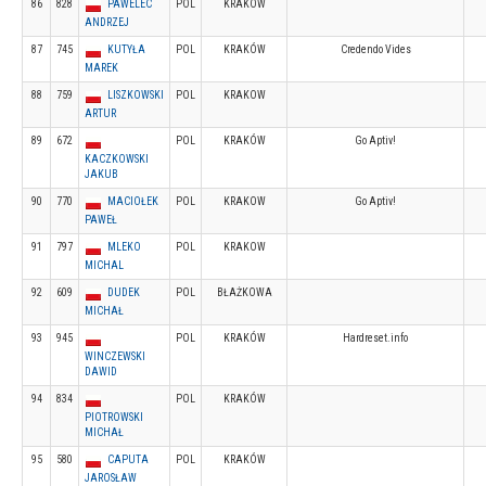
86
828
PAWELEC
POL
KRAKÓW
ANDRZEJ
87
745
KUTYŁA
POL
KRAKÓW
Credendo Vides
MAREK
88
759
LISZKOWSKI
POL
KRAKOW
ARTUR
89
672
POL
KRAKÓW
Go Aptiv!
KACZKOWSKI
JAKUB
90
770
MACIOŁEK
POL
KRAKOW
Go Aptiv!
PAWEŁ
91
797
MLEKO
POL
KRAKOW
MICHAL
92
609
DUDEK
POL
BŁAŻKOWA
MICHAŁ
93
945
POL
KRAKÓW
Hardreset.info
WINCZEWSKI
DAWID
94
834
POL
KRAKÓW
PIOTROWSKI
MICHAŁ
95
580
CAPUTA
POL
KRAKÓW
JAROSŁAW