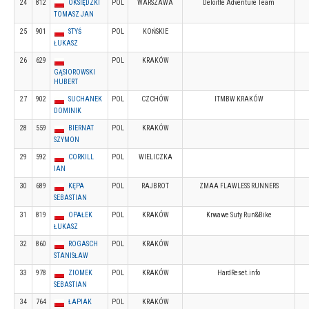
24
812
OKSIĘDZKI
POL
WARSZAWA
Deloitte Adventure Team
TOMASZ JAN
25
901
STYŚ
POL
KOŃSKIE
ŁUKASZ
26
629
POL
KRAKÓW
GĄSIOROWSKI
HUBERT
27
902
SUCHANEK
POL
CZCHÓW
ITMBW KRAKÓW
DOMINIK
28
559
BIERNAT
POL
KRAKÓW
SZYMON
29
592
CORKILL
POL
WIELICZKA
IAN
30
689
KĘPA
POL
RAJBROT
ZMAA FLAWLESS RUNNERS
SEBASTIAN
31
819
OPAŁEK
POL
KRAKÓW
Krwawe Suty Run&Bike
ŁUKASZ
32
860
ROGASCH
POL
KRAKÓW
STANISŁAW
33
978
ZIOMEK
POL
KRAKÓW
HardReset.info
SEBASTIAN
34
764
ŁAPIAK
POL
KRAKÓW