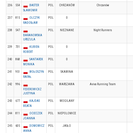
236
554
BASTER
POL
CHRZANÓW
Chrzanów
SŁAWOMIR
237
815
OLCZYK
POL
0
RADOSŁAW
238
547
POL
NIEZNANE
Night Runners
BARANOWSKA
URSZULA
239
731
KUBIEŃ
POL
0
ROBERT
240
868
SANTAREK
POL
0
MONIKA
241
951
WOŁOSZYN
POL
SKAWINA
RAFAŁ
242
996
POL
WARSZAWA
Aviva Running Team
FEDEROWICXZ
JUSTYNA
243
677
KAJDAS
POL
MOGILANY
BEATA
244
811
OCIECZEK
POL
NIEPOLOMICE
JOANNA
245
605
DOMOWICZ
POL
JASŁO
ANNA