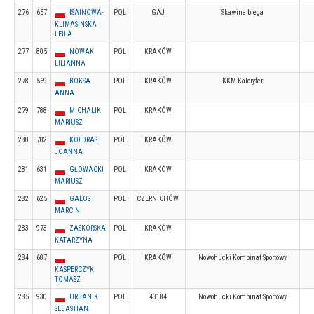
276
657
ISAINOWA-
POL
GAJ
Skawina biega
KLIMASINSKA
LEILA
277
805
NOWAK
POL
KRAKÓW
LILIANNA
278
569
BOKSA
POL
KRAKÓW
KKM Kaloryfer
ANNA
279
788
MICHALIK
POL
KRAKÓW
MARIUSZ
280
702
KOŁDRAS
POL
KRAKÓW
JOANNA
281
631
GŁOWACKI
POL
KRAKÓW
MARIUSZ
282
625
GALOS
POL
CZERNICHÓW
MARCIN
283
973
ZASKÓRSKA
POL
KRAKÓW
KATARZYNA
284
687
POL
KRAKÓW
Nowohucki Kombinat Sportowy
KASPERCZYK
TOMASZ
285
930
URBANIK
POL
43184
Nowohucki Kombinat Sportowy
SEBASTIAN