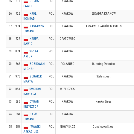
65
611
DURDA
POL
KRAKÓW
PAWEŁ
66
725
KRÓL
POL
KRAKÓW
ESKADRA KRAKÓW
KONRAD
67
974
ZASTAWNY
POL
KRAKÓW
AZS AWF KRAKÓW MASTERS
TOMASZ
68
727
KRUPA
POL
OPATOWIEC
DAWID
69
874
SIPIKA
POL
KRAKÓW
ARTUR
70
565
BOBROWSKI
POL
POŁANIEC
Running Połaniec
MICHAŁ
71
976
ZEGAREK
POL
KRAKÓW
State street
MARTA
72
883
SMOROŃ
POL
WIELICZKA
BARBARA
73
596
CYGAN
POL
KRAKOW
Nauka Biega
KRZYSZTOF
74
550
BARĆ
POL
KRAKÓW
TOMASZ
75
658
IWAŃSKI
POL
NOWY SĄCZ
Dunajcowa Street
ARKADIUSZ