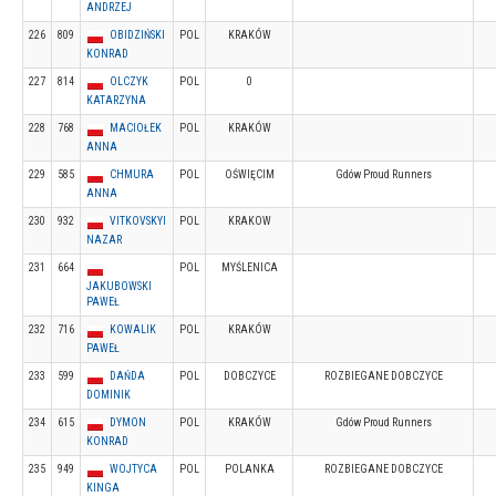
ANDRZEJ
226
809
OBIDZIŃSKI
POL
KRAKÓW
KONRAD
227
814
OLCZYK
POL
0
KATARZYNA
228
768
MACIOŁEK
POL
KRAKÓW
ANNA
229
585
CHMURA
POL
OŚWIĘCIM
Gdów Proud Runners
ANNA
230
932
VITKOVSKYI
POL
KRAKOW
NAZAR
231
664
POL
MYŚLENICA
JAKUBOWSKI
PAWEŁ
232
716
KOWALIK
POL
KRAKÓW
PAWEŁ
233
599
DAŃDA
POL
DOBCZYCE
ROZBIEGANE DOBCZYCE
DOMINIK
234
615
DYMON
POL
KRAKÓW
Gdów Proud Runners
KONRAD
235
949
WOJTYCA
POL
POLANKA
ROZBIEGANE DOBCZYCE
KINGA