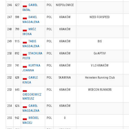
246
627
GAWEŁ
POL
NIEPOŁOMICE
RAFAŁ
247
598
DANEL
POL
KRAKÓW
NEED FOR SPEED
MAGDALENA
248
799
MRÓZ
POL
KRAKÓW
IWONA
249
915
TABIŚ
POL
KRAKÓW
BIŚ
MAGDALENA
250
892
STACHURA
POL
KRAKÓW
Go APTIV!
PIOTR
251
741
KURTYKA
POL
KRAKÓW
V LO KRAKÓW
JOANNA
252
628
GAWLE
POL
SKAWINA
Heineken Running Club
KINGA
253
645
POL
KRAKÓW
WEBCON RUNNERS
GREGOROWICZ
MATEUSZ
254
626
GAWEŁ
POL
KRAKÓW
MAGDALENA
255
962
WRÓBEL
POL
0
MACIEJ