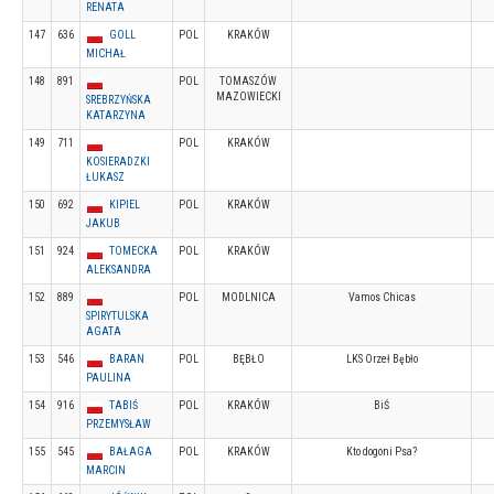
RENATA
147
636
GOLL
POL
KRAKÓW
MICHAŁ
148
891
POL
TOMASZÓW
MAZOWIECKI
SREBRZYŃSKA
KATARZYNA
149
711
POL
KRAKÓW
KOSIERADZKI
ŁUKASZ
150
692
KIPIEL
POL
KRAKÓW
JAKUB
151
924
TOMECKA
POL
KRAKÓW
ALEKSANDRA
152
889
POL
MODLNICA
Vamos Chicas
SPIRYTULSKA
AGATA
153
546
BARAN
POL
BĘBŁO
LKS Orzeł Bębło
PAULINA
154
916
TABIŚ
POL
KRAKÓW
BiŚ
PRZEMYSŁAW
155
545
BAŁAGA
POL
KRAKÓW
Kto dogoni Psa?
MARCIN