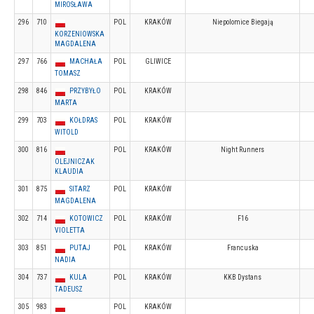
MIROSŁAWA
296
710
POL
KRAKÓW
Niepolomice Biegają
KORZENIOWSKA
MAGDALENA
297
766
MACHAŁA
POL
GLIWICE
TOMASZ
298
846
PRZYBYŁO
POL
KRAKÓW
MARTA
299
703
KOŁDRAS
POL
KRAKÓW
WITOLD
300
816
POL
KRAKÓW
Night Runners
OLEJNICZAK
KLAUDIA
301
875
SITARZ
POL
KRAKÓW
MAGDALENA
302
714
KOTOWICZ
POL
KRAKÓW
F16
VIOLETTA
303
851
PUTAJ
POL
KRAKÓW
Francuska
NADIA
304
737
KULA
POL
KRAKÓW
KKB Dystans
TADEUSZ
305
983
POL
KRAKÓW