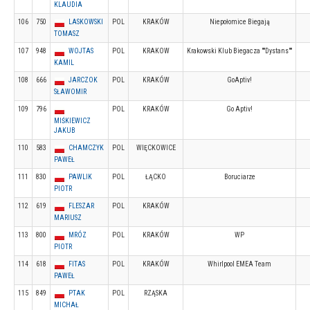
KLAUDIA
106
750
LASKOWSKI
POL
KRAKÓW
Niepołomice Biegają
TOMASZ
107
948
WOJTAS
POL
KRAKOW
Krakowski Klub Biegacza ""Dystans""
KAMIL
108
666
JARCZOK
POL
KRAKÓW
GoAptiv!
SŁAWOMIR
109
796
POL
KRAKÓW
Go Aptiv!
MIŚKIEWICZ
JAKUB
110
583
CHAMCZYK
POL
WIĘCKOWICE
PAWEŁ
111
830
PAWLIK
POL
ŁĄCKO
Boruciarze
PIOTR
112
619
FLESZAR
POL
KRAKÓW
MARIUSZ
113
800
MRÓZ
POL
KRAKÓW
WP
PIOTR
114
618
FITAS
POL
KRAKÓW
Whirlpool EMEA Team
PAWEŁ
115
849
PTAK
POL
RZĄSKA
MICHAŁ