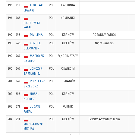
195
918
TEOFILAK
POL
TRZEBINIA
EDWARD
196
968
POL
ŁOMIANKI
PIOTROWSKI
RAFAŁ
197
998
P MILENA
POL
KRAKÓW
PORANNY PATROL
198
746
KUZHEL
POL
KRAKÓW
Night Runners
OLEKSANDR
199
769
MACIOŁEK
POL
SĘKOCIN STARY
DARIUSZ
200
667
JOŃCZYK
POL
OŚWIĘCIM
BARTŁOMIEJ
201
842
POPIELARZ
POL
JORDANÓW
GRZEGORZ
202
803
NOSAL
POL
KRAKÓW
NORBERT
203
671
JUDASZ
POL
RUDNIK
RAFAŁ
204
791
POL
KRAKÓW
Deloitte Adventure Team
MIKOŁAJCZYK
MICHAŁ