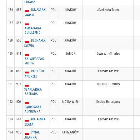
ŁUKASZ
186
656
IGNASZAK
POL
KRAKÓW
Józefińska Team
MAREK
187
537
POL
KRAKÓW
ARRIAGADA
GUILLERMO
188
556
BEDNAREK
POL
KRAKÓW
SYLWIA
189
544
POL
SANOK
Gwiezdny Smalec
BALWIERCZAK
MILOSZ
190
855
RADZICKI
POL
KRAKÓW
Eskadra Kraków
ANDRZEJ
191
907
POL
KRAKÓW
CREDENDO VIDES
SZAFLARSKA
BARBARA
192
600
POL
NOWA WIEŚ
Kęckie Harpagany
DĄBROWSKA
AGNIESZKA
193
567
BOJARSKA
POL
KRAKÓW
Eskadra Kraków
BEATA
194
906
SYNAL
POL
CHRZANÓW
JOANNA