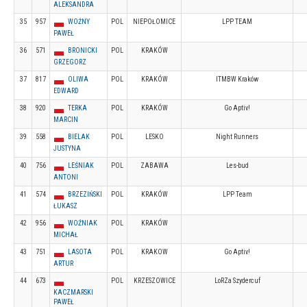
ALEKSANDRA
35
957
WOŹNY
POL
NIEPOŁOMICE
LPP TEAM
PAWEŁ
36
571
BRONICKI
POL
KRAKÓW
GRZEGORZ
37
817
OLIWA
POL
KRAKÓW
ITMBW Kraków
EDWARD
38
920
TERKA
POL
KRAKÓW
Go Aptiv!
MARCIN
39
558
BIELAK
POL
LESKO
Night Runners
JUSTYNA
40
756
LEŚNIAK
POL
ZABAWA
Les-bud
ANTONI
41
574
BRZEZIŃSKI
POL
KRAKÓW
LPP Team
ŁUKASZ
42
956
WOŹNIAK
POL
KRAKÓW
MICHAŁ
43
751
LASOTA
POL
KRAKOW
Go Aptiv!
ARTUR
44
673
POL
KRZESZOWICE
LoRZa Szydercuf
KACZMARSKI
PAWEŁ