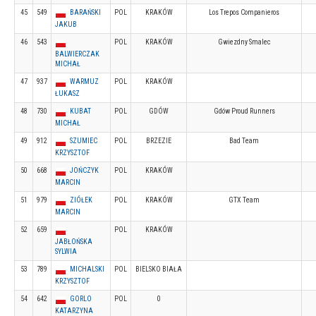
45
549
BARAŃSKI
POL
KRAKÓW
Los Trepos Companieros
JAKUB
46
543
POL
KRAKÓW
Gwiezdny Smalec
BALWIERCZAK
MICHAŁ
47
937
WARMUZ
POL
KRAKÓW
ŁUKASZ
48
730
KUBAT
POL
GDÓW
Gdów Proud Runners
MICHAŁ
49
912
SZUMIEC
POL
BRZEZIE
Bad Team
KRZYSZTOF
50
668
JOŃCZYK
POL
KRAKÓW
MARCIN
51
979
ZIÓŁEK
POL
KRAKÓW
GTX Team
MARCIN
52
659
POL
KRAKÓW
JABŁOŃSKA
SYLWIA
53
789
MICHALSKI
POL
BIELSKO BIAŁA
KRZYSZTOF
54
642
GORLO
POL
0
KATARZYNA