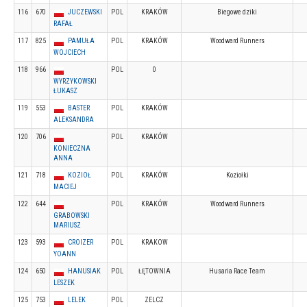
116
670
JUCZEWSKI
POL
KRAKÓW
Biegowe dziki
RAFAŁ
117
825
PAMUŁA
POL
KRAKÓW
Woodward Runners
WOJCIECH
118
966
POL
0
WYRZYKOWSKI
ŁUKASZ
119
553
BASTER
POL
KRAKÓW
ALEKSANDRA
120
706
POL
KRAKÓW
KONIECZNA
ANNA
121
718
KOZIOŁ
POL
KRAKÓW
Koziołki
MACIEJ
122
644
POL
KRAKÓW
Woodward Runners
GRABOWSKI
MARIUSZ
123
593
CROIZER
POL
KRAKOW
YOANN
124
650
HANUSIAK
POL
ŁĘTOWNIA
Husaria Race Team
LESZEK
125
753
LELEK
POL
ZELCZ