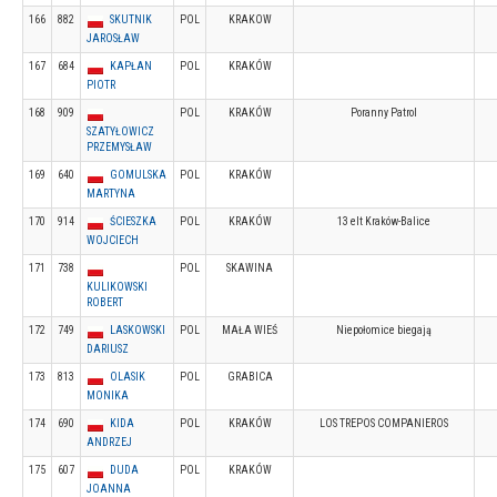
166
882
SKUTNIK
POL
KRAKOW
JAROSŁAW
167
684
KAPŁAN
POL
KRAKÓW
PIOTR
168
909
POL
KRAKÓW
Poranny Patrol
SZATYŁOWICZ
PRZEMYSŁAW
169
640
GOMULSKA
POL
KRAKÓW
MARTYNA
170
914
ŚCIESZKA
POL
KRAKÓW
13 elt Kraków-Balice
WOJCIECH
171
738
POL
SKAWINA
KULIKOWSKI
ROBERT
172
749
LASKOWSKI
POL
MAŁA WIEŚ
Niepołomice biegają
DARIUSZ
173
813
OLASIK
POL
GRABICA
MONIKA
174
690
KIDA
POL
KRAKÓW
LOS TREPOS COMPANIEROS
ANDRZEJ
175
607
DUDA
POL
KRAKÓW
JOANNA