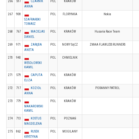
266
597
CZARNIK
POL
KRAKÓW
ANNA
267
908
POL
FLORYNKA
Nokia
SZAFRAŃSKI
TOMASZ
268
767
MACIEJAS
POL
KRAKÓW
Husaria Race Team
DANIEL
269
971
ZARĘBA
POL
NOWY SĄCZ
ZMAA FLAWLESS RUNNERS
ANETA
270
940
POL
CHMIELNIK
WESOŁOWSKI
KAMIL
271
579
CAPUTA
POL
KRAKÓW
ELIZA
272
717
KOZIOŁ
POL
KRAKÓW
PORANNY PATROL
ANNA
273
779
POL
KRAKÓW
MAKAROWSKI
KAMIL
274
713
KOSTUŚ
POL
POZNAŃ
MAGDELENA
275
862
RUSEK
POL
MOGILANY
KRYSTYNA