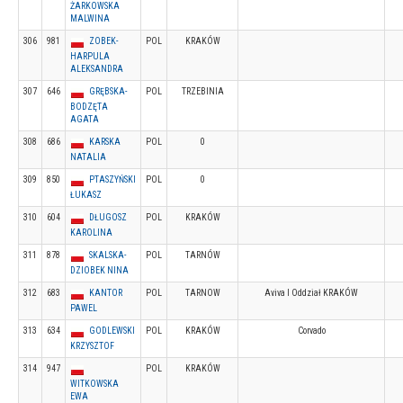
ŻARKOWSKA
MALWINA
306
981
ZOBEK-
POL
KRAKÓW
HARPULA
ALEKSANDRA
307
646
GRĘBSKA-
POL
TRZEBINIA
BODZĘTA
AGATA
308
686
KARSKA
POL
0
NATALIA
309
850
PTASZYŃSKI
POL
0
ŁUKASZ
310
604
DŁUGOSZ
POL
KRAKÓW
KAROLINA
311
878
SKALSKA-
POL
TARNÓW
DZIOBEK NINA
312
683
KANTOR
POL
TARNOW
Aviva I Oddział KRAKÓW
PAWEL
313
634
GODLEWSKI
POL
KRAKÓW
Corvado
KRZYSZTOF
314
947
POL
KRAKÓW
WITKOWSKA
EWA