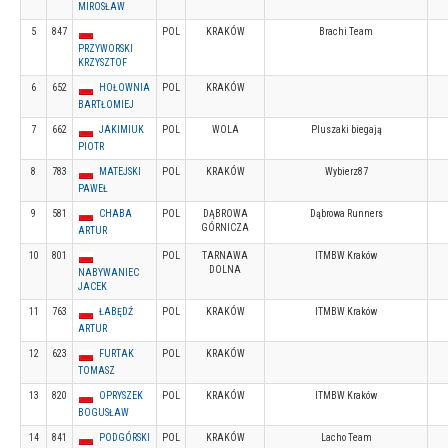
MIROSŁAW
5
847
POL
KRAKÓW
Brachi Team
PRZYWORSKI
KRZYSZTOF
6
652
HOŁOWNIA
POL
KRAKÓW
BARTŁOMIEJ
7
662
JAKIMIUK
POL
WOLA
Pluszaki biegają
PIOTR
8
783
MATEJSKI
POL
KRAKÓW
Wybierz87
PAWEŁ
9
581
CHABA
POL
DĄBROWA
Dąbrowa Runners
GÓRNICZA
ARTUR
10
801
POL
TARNAWA
ITMBW Kraków
DOLNA
NABYWANIEC
JACEK
11
763
ŁABĘDŹ
POL
KRAKÓW
ITMBW Kraków
ARTUR
12
623
FURTAK
POL
KRAKÓW
TOMASZ
13
820
OPRYSZEK
POL
KRAKÓW
ITMBW Kraków
BOGUSŁAW
14
841
PODGÓRSKI
POL
KRAKÓW
Lacho Team