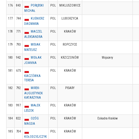
176
843
PORĘBSKI
POL
MIKLUSZOWICE
MICHAŁ
177
744
KUŚNIERZ
POL
LUBORZYCA
DAGMARA
178
771
MACZEL
POL
KRAKÓW
ALEKSANDRA
179
793
MISIAK
POL
ROPCZYCE
MATEUSZ
180
942
WIDŁAK
POL
KRZCZONÓW
Wojażery
JOANNA
181
675
POL
KRAKÓW
KACZÓWKA
TERESA
182
792
MIREK-
POL
PISARY
AUGUSTYNEK
KATARZYNA
183
997
MAŁEK
POL
KRAKÓW
LESZEK
184
822
OŻÓG
POL
KRAKÓW
Eskadra Kraków
MAGDA
185
704
POL
KRAKÓW
KOŁODZIEJCZYK