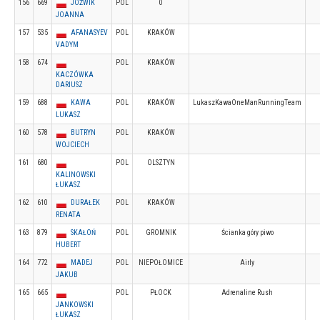
156
669
JÓŹWIK
POL
0
JOANNA
157
535
AFANASYEV
POL
KRAKÓW
VADYM
158
674
POL
KRAKÓW
KACZÓWKA
DARIUSZ
159
688
KAWA
POL
KRAKÓW
LukaszKawaOneManRunningTeam
LUKASZ
160
578
BUTRYN
POL
KRAKÓW
WOJCIECH
161
680
POL
OLSZTYN
KALINOWSKI
ŁUKASZ
162
610
DURAŁEK
POL
KRAKÓW
RENATA
163
879
SKAŁOŃ
POL
GROMNIK
Ścianka góry piwo
HUBERT
164
772
MADEJ
POL
NIEPOŁOMICE
Airly
JAKUB
165
665
POL
PŁOCK
Adrenaline Rush
JANKOWSKI
ŁUKASZ