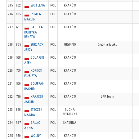
215
952
WOŚ LENA
POL
KRAKÓW
216
835
PITALA
POL
KRAKÓW
MARCIN
217
661
JAGIEŁA-
POL
KRAKÓW
KURTYKA
RENATA
218
905
SURDACKI
POL
GRYFINO
Drużyna Szpiku
JERZY
219
568
BOJARSKI
POL
KRAKÓW
AREK
220
709
KORDOS
POL
KRAKOW
ELŻBIETA
221
570
BOUFRAHI
POL
KRAKOW
RACHID
222
720
KRAJCER
POL
KRAKÓW
LPP Team
JAKUB
223
898
STECZEK
POL
SUCHA
BESKIDZKA
MAGDA
224
967
ZAJĄC
POL
SKAWINA
ANNA
225
950
WOLNY
POL
KRAKÓW