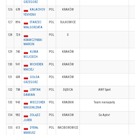
GRZEGORZ
126
678
KALACHOV
POL
KRAKÓW
YEVHENII
127
896
STARZEC
POL
SUŁKOWICE
MAŁGORZATA
128
724
POL
0
KRAWCZYŃSKI
MARCIN
129
740
KUMA
POL
KRAKÓW
WOJCIECH
130
941
WICHEREK
POL
KRAKÓW
MACIEJ
131
638
GOŁDA
POL
KRAKÓW
GRZEGORZ
132
758
LEWTAK
POL
DĘBICA
AWF Sport
DAMIAN
133
943
WIECZOREK
POL
KRAŚNIK
Team nienażarty
MAGDALENA
134
982
ŻOŁĄDZ
POL
KRAKOW
Go Aptiv!
JUREK
135
613
DYBAŁ
POL
RACIBOROWICE
MARIUSZ