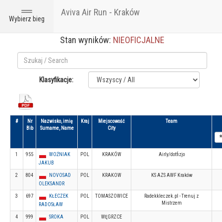
Aviva Air Run - Kraków
Toggle
Wybierz bieg
navigation
Stan wyników:
NIEOFICJALNE
Klasyfikacje:
#
Nr
Nazwisko, imię
Kraj
Miejscowość
Team
Bib
Surname, Name
City
1
955
WOŹNIAK
POL
KRAKÓW
Airly/dotfizjo
JAKUB
2
804
NOVOSAD
POL
KRAKOW
KS AZS AWF Kraków
OLEKSANDR
3
697
KŁECZEK
POL
TOMASZOWICE
Radekkleczek.pl - Trenuj z
Mistrzem
RADOSŁAW
4
999
SROKA
POL
WĘGRZCE