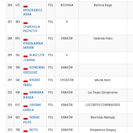
286
572
POL
BOCHNIA
Bochnia Biega
BROSZKIEWICZ
ANNA
287
584
POL
0
CHARCHULA
KRZYSZTOF
288
893
POL
KRAKÓW
Credendo Vides
STANISŁAWSKA
SANDRA
289
562
BŁASZCZYK
POL
0
JOANNA
290
708
KOPROWSKI
POL
KRAKÓW
GRZEGORZ
291
560
BINIARZ
POL
CHORZÓW
wkurw_team
PAWEŁ
292
548
BARAŃSKA
POL
KRAKÓW
Los Trepos Companieros
WANDA
293
810
OBIERAK
POL
KRAKÓW
LOS TREPOS COMPANIEROS
KAMILA
294
603
DERDAŚ
POL
KRAKÓW
Warchlaki Adelajdy
PIOTR
295
798
MOTYL
POL
KRAKÓW
Niepołomice Biegają