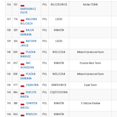
136
551
POL
WILCZKOWICE
Koliber TEAM
BARTKIEWICZ
PIOTR
137
776
MAJOREK
POL
LISZKI
WOJCIECH
138
539
BAJUR
POL
KRAKÓW
BARBARA
139
536
ANTOSYK
POL
LISZKI
JAKUB
140
839
PLISZKA
POL
WIELICZKA
#AdamCzerwinskiTeam
MARIUSZ
141
857
RAŚ
POL
KRAKÓW
Husaria Race Team
AGNIESZKA
142
838
PLISZKA
POL
WIELICZKA
#AdamCzerwinskiTeam
BARBARA
143
977
ZIĘBA EWA
POL
BRATKOWICE
Zięba Team
144
886
SOBCZYK
POL
CZĘSTOCHOWA
MARTA
145
588
CHWISTEK
POL
KRAKÓW
II Oddział Kraków
MACIEJ
146
865
RYNDUCH
POL
KRAKÓW