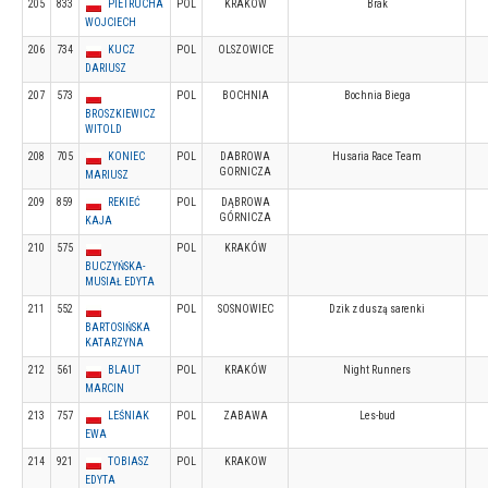
205
833
PIETRUCHA
POL
KRAKÓW
Brak
WOJCIECH
206
734
KUCZ
POL
OLSZOWICE
DARIUSZ
207
573
POL
BOCHNIA
Bochnia Biega
BROSZKIEWICZ
WITOLD
208
705
KONIEC
POL
DABROWA
Husaria Race Team
GORNICZA
MARIUSZ
209
859
REKIEĆ
POL
DĄBROWA
GÓRNICZA
KAJA
210
575
POL
KRAKÓW
BUCZYŃSKA-
MUSIAŁ EDYTA
211
552
POL
SOSNOWIEC
Dzik z duszą sarenki
BARTOSIŃSKA
KATARZYNA
212
561
BLAUT
POL
KRAKÓW
Night Runners
MARCIN
213
757
LEŚNIAK
POL
ZABAWA
Les-bud
EWA
214
921
TOBIASZ
POL
KRAKOW
EDYTA