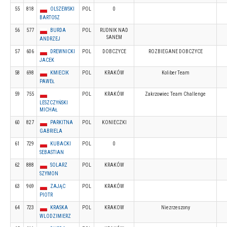
55
818
OLSZEWSKI
POL
0
BARTOSZ
56
577
BURDA
POL
RUDNIK NAD
SANEM
ANDRZEJ
57
606
DREWNICKI
POL
DOBCZYCE
ROZBIEGANE DOBCZYCE
JACEK
58
698
KMIECIK
POL
KRAKÓW
Koliber Team
PAWEŁ
59
755
POL
KRAKÓW
Zakrzowiec Team Challenge
LESZCZYŃSKI
MICHAŁ
60
827
PARKITNA
POL
KONIECZKI
GABRIELA
61
729
KUBACKI
POL
0
SEBASTIAN
62
888
SOLARZ
POL
KRAKÓW
SZYMON
63
969
ZAJĄC
POL
KRAKÓW
PIOTR
64
723
KRASKA
POL
KRAKOW
Niezrzeszony
WLODZIMIERZ