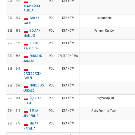
256
696
POL
KRAKOW
KŁAPCIŃSKA
ALICJA
257
637
GOŁĄB
POL
KRAKÓW
fat-runners
RAFAŁ
258
985
ŻÓŁTAK
POL
KRAKÓW
Parkrun Kraków
MARIUSZ
259
576
BULIK
POL
KRAKÓW
KRZYSZTOF
260
885
SOBCZYK
POL
CZĘSTOCHOWA
JANUSZ
261
649
POL
KRAKÓW
GRZEGORZEK
PAWEL
262
653
HORODECKI
POL
KRAKÓW
ŁUKASZ
263
984
ŻĘDZIAN
POL
KRAKÓW
Drużyna Szpiku
OLGA
264
919
TERKA
POL
KRAKOW
Aptiv Running Team
JEVGENIJA
265
877
SIWAK
POL
KRAKÓW
NATALIA