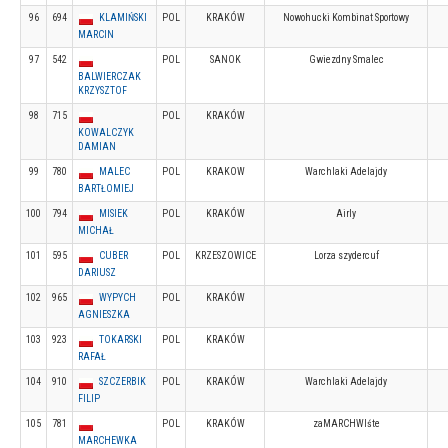
96
694
KLAMIŃSKI
POL
KRAKÓW
Nowohucki Kombinat Sportowy
MARCIN
97
542
POL
SANOK
Gwiezdny Smalec
BALWIERCZAK
KRZYSZTOF
98
715
POL
KRAKÓW
KOWALCZYK
DAMIAN
99
780
MALEC
POL
KRAKOW
Warchlaki Adelajdy
BARTŁOMIEJ
100
794
MISIEK
POL
KRAKÓW
Airly
MICHAŁ
101
595
CUBER
POL
KRZESZOWICE
Lorza szydercuf
DARIUSZ
102
965
WYPYCH
POL
KRAKÓW
AGNIESZKA
103
923
TOKARSKI
POL
KRAKÓW
RAFAŁ
104
910
SZCZERBIK
POL
KRAKÓW
Warchlaki Adelajdy
FILIP
105
781
POL
KRAKÓW
zaMARCHWIśte
MARCHEWKA